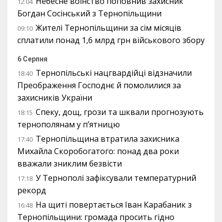
Небесне воїнство поповнив захисник
12:04
Богдан Сосінський з Тернопільщини
Жителі Тернопільщини за сім місяців
09:10
сплатили понад 1,6 млрд грн військового збору
6 Серпня
Тернопільські нацгвардійці відзначили
18:40
Преображення Господнє й помолилися за
захисників України
Спеку, дощ, грози та шквали прогнозують
18:15
тернополянам у п’ятницю
Тернопільщина втратила захисника
17:40
Михайла Скоробогатого: понад два роки
вважали зниклим безвісти
У Тернополі зафіксували температурний
17:18
рекорд
На щиті повертається Іван Карабаник з
16:48
Тернопільщини: громада просить гідно