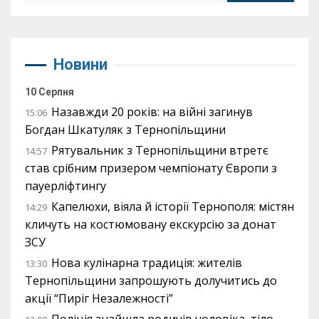
Новини
10 Серпня
Назавжди 20 років: на війні загинув
15:06
Богдан Шкатуляк з Тернопільщини
Рятувальник з Тернопільщини втретє
14:57
став срібним призером чемпіонату Європи з
пауерліфтингу
Капелюхи, віяла й історії Тернополя: містян
14:29
кличуть на костюмовану екскурсію за донат
ЗСУ
Нова кулінарна традиція: жителів
13:30
Тернопільщини запрошують долучитись до
акції “Пиріг Незалежності”