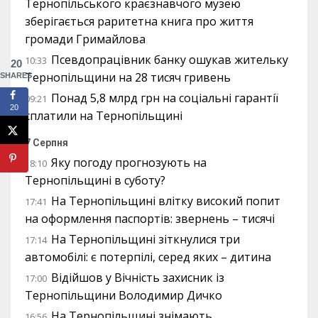
Тернопільського краєзнавчого музею
зберігається раритетна книга про життя
громади Гримайлова
Псевдопрацівник банку ошукав жительку
10:33
20
Тернопільщини на 28 тисяч гривень
SHARES
Понад 5,8 млрд грн на соціальні гарантії
09:21
20
сплатили на Тернопільщині
7 Серпня
Яку погоду прогнозують на
18:10
Тернопільщині в суботу?
На Тернопільщині влітку високий попит
17:41
на оформлення паспортів: звернень – тисячі
На Тернопільщині зіткнулися три
17:14
автомобілі: є потерпілі, серед яких – дитина
Відійшов у Вічність захисник із
17:00
Тернопільщини Володимир Дичко
На Тернопільщині знімають
16:56