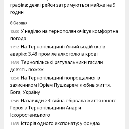
графіка: деякі рейси затримуються майже на 9
годин
8 Серпня
У неділю на тернополян очікує комфортна
18:00
погода
На Тернопільщині п’яний водій скоїв
17:12
аварію: 3,48 проміле алкоголю в крові
Тернопільські рятувальники гасили
14:39
дев’ять пожеж
На Тернопільщині попрощалися із
13:50
захисником Юрієм Пушкарем: любив життя,
Бога, Україну
Назавжди 23: війна обірвала життя юного
12:49
Героя з Тернопільщини Андрія
Іскоростенського
Історія одного експонату: у фондах
11:35