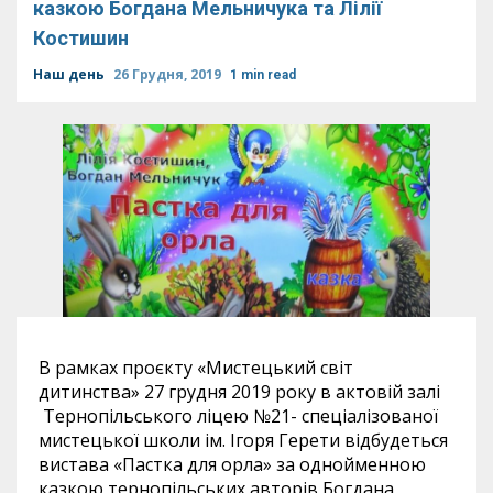
казкою Богдана Мельничука та Лілії
Костишин
Наш день
26 Грудня, 2019
1 min read
В рамках проєкту «Мистецький світ
дитинства» 27 грудня 2019 року в актовій залі
Тернопільського ліцею №21- cпеціалізованої
мистецької школи ім. Ігоря Герети відбудеться
вистава «Пастка для орла» за однойменною
казкою тернопільських авторів Богдана