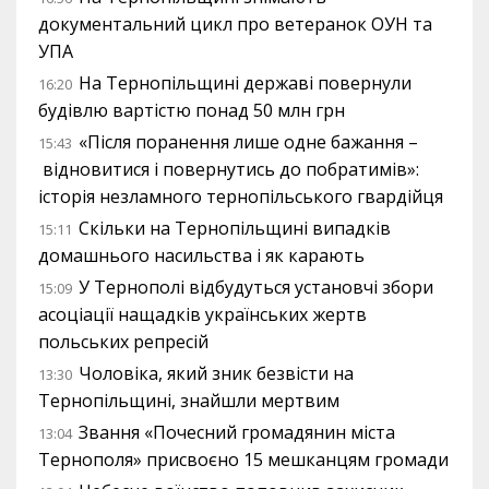
документальний цикл про ветеранок ОУН та
УПА
На Тернопільщині державі повернули
16:20
будівлю вартістю понад 50 млн грн
«Після поранення лише одне бажання –
15:43
відновитися і повернутись до побратимів»:
історія незламного тернопільського гвардійця
Скільки на Тернопільщині випадків
15:11
домашнього насильства і як карають
У Тернополі відбудуться установчі збори
15:09
асоціації нащадків українських жертв
польських репресій
Чоловіка, який зник безвісти на
13:30
Тернопільщині, знайшли мертвим
Звання «Почесний громадянин міста
13:04
Тернополя» присвоєно 15 мешканцям громади