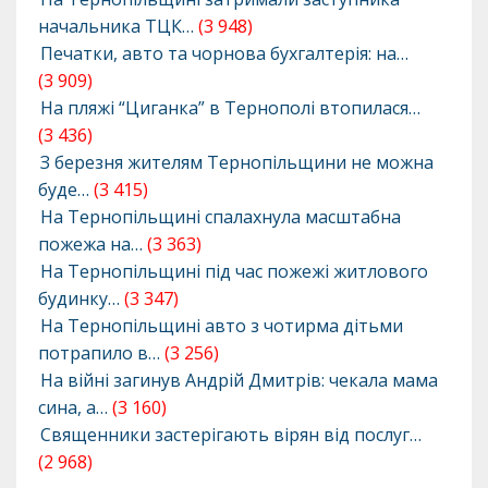
начальника ТЦК…
(3 948)
Печатки, авто та чорнова бухгалтерія: на…
(3 909)
На пляжі “Циганка” в Тернополі втопилася…
(3 436)
З березня жителям Тернопільщини не можна
буде…
(3 415)
На Тернопільщині спалахнула масштабна
пожежа на…
(3 363)
На Тернопільщині під час пожежі житлового
будинку…
(3 347)
На Тернопільщині авто з чотирма дітьми
потрапило в…
(3 256)
На війні загинув Андрій Дмитрів: чекала мама
сина, а…
(3 160)
Священники застерігають вірян від послуг…
(2 968)