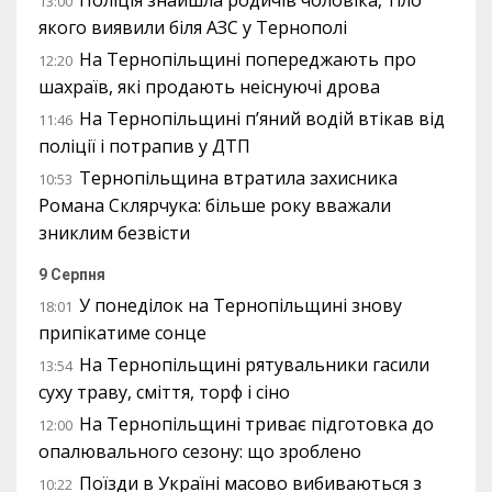
Поліція знайшла родичів чоловіка, тіло
13:00
якого виявили біля АЗС у Тернополі
На Тернопільщині попереджають про
12:20
шахраїв, які продають неіснуючі дрова
На Тернопільщині п’яний водій втікав від
11:46
поліції і потрапив у ДТП
Тернопільщина втратила захисника
10:53
Романа Склярчука: більше року вважали
зниклим безвісти
9 Серпня
У понеділок на Тернопільщині знову
18:01
припікатиме сонце
На Тернопільщині рятувальники гасили
13:54
суху траву, сміття, торф і сіно
На Тернопільщині триває підготовка до
12:00
опалювального сезону: що зроблено
Поїзди в Україні масово вибиваються з
10:22