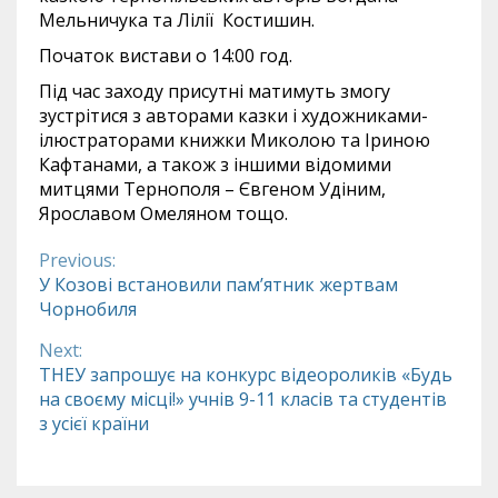
Мельничука та Лілії Костишин.
Початок вистави о 14:00 год.
Під час заходу присутні матимуть змогу
зустрітися з авторами казки і художниками-
ілюстраторами книжки Миколою та Іриною
Кафтанами, а також з іншими відомими
митцями Тернополя – Євгеном Удіним,
Ярославом Омеляном тощо.
Previous:
Continue
У Козові встановили пам’ятник жертвам
Чорнобиля
Reading
Next:
ТНЕУ запрошує на конкурс відеороликів «Будь
на своєму місці!» учнів 9-11 класів та студентів
з усієї країни