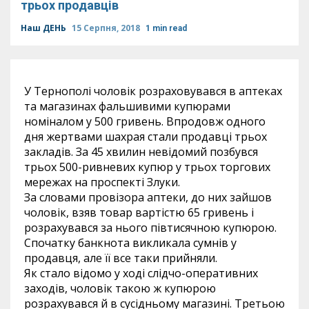
трьох продавців
Наш ДЕНЬ
15 Серпня, 2018
1 min read
У Тернополі чоловік розраховувався в аптеках
та магазинах фальшивими купюрами
номіналом у 500 гривень. Впродовж одного
дня жертвами шахрая стали продавці трьох
закладів. За 45 хвилин невідомий позбувся
трьох 500-ривневих купюр у трьох торгових
мережах на проспекті Злуки.
За словами провізора аптеки, до них зайшов
чоловік, взяв товар вартістю 65 гривень і
розрахувався за нього півтисячною купюрою.
Спочатку банкнота викликала сумнів у
продавця, але її все таки прийняли.
Як стало відомо у ході слідчо-оперативних
заходів, чоловік такою ж купюрою
розрахувався й в сусідньому магазині. Третьою