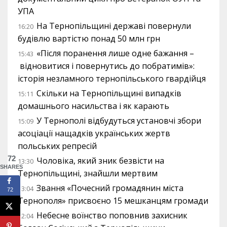
УПА
На Тернопільщині державі повернули
16:20
будівлю вартістю понад 50 млн грн
«Після поранення лише одне бажання –
15:43
відновитися і повернутись до побратимів»:
історія незламного тернопільського гвардійця
Скільки на Тернопільщині випадків
15:11
домашнього насильства і як карають
У Тернополі відбудуться установчі збори
15:09
асоціації нащадків українських жертв
польських репресій
72
Чоловіка, який зник безвісти на
13:30
SHARES
Тернопільщині, знайшли мертвим
Звання «Почесний громадянин міста
13:04
72
Тернополя» присвоєно 15 мешканцям громади
Небесне воїнство поповнив захисник
12:04