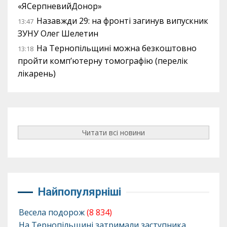
«ЯСерпневийДонор»
Назавжди 29: на фронті загинув випускник
13:47
ЗУНУ Олег Шелетин
На Тернопільщині можна безкоштовно
13:18
пройти комп’ютерну томографію (перелік
лікарень)
Читати всі новини
Найпопулярніші
Весела подорож
(8 834)
На Тернопільщині затримали заступника