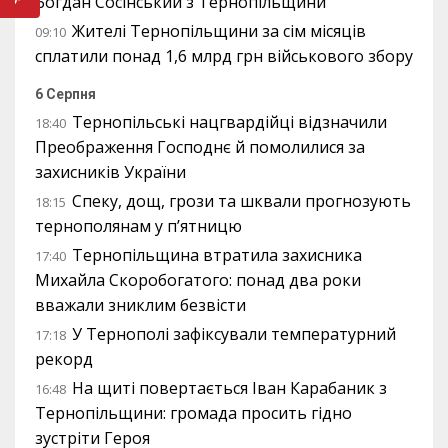
Богдан Сосінський з Тернопільщини
Жителі Тернопільщини за сім місяців
09:10
сплатили понад 1,6 млрд грн військового збору
6 Серпня
Тернопільські нацгвардійці відзначили
18:40
Преображення Господнє й помолилися за
захисників України
Спеку, дощ, грози та шквали прогнозують
18:15
тернополянам у п’ятницю
Тернопільщина втратила захисника
17:40
Михайла Скоробогатого: понад два роки
вважали зниклим безвісти
У Тернополі зафіксували температурний
17:18
рекорд
На щиті повертається Іван Карабаник з
16:48
Тернопільщини: громада просить гідно
зустріти Героя