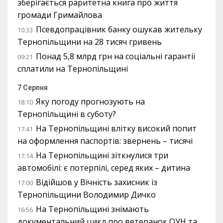
зберігається раритетна книга про життя
громади Гримайлова
Псевдопрацівник банку ошукав жительку
10:33
Тернопільщини на 28 тисяч гривень
Понад 5,8 млрд грн на соціальні гарантії
09:21
сплатили на Тернопільщині
7 Серпня
Яку погоду прогнозують на
18:10
Тернопільщині в суботу?
На Тернопільщині влітку високий попит
17:41
на оформлення паспортів: звернень – тисячі
На Тернопільщині зіткнулися три
17:14
автомобілі: є потерпілі, серед яких – дитина
Відійшов у Вічність захисник із
17:00
Тернопільщини Володимир Дичко
На Тернопільщині знімають
16:56
документальний цикл про ветеранок ОУН та