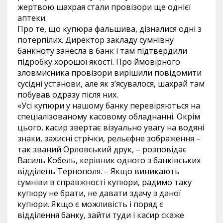
жертвою шахрая стали провізори ще однієї
аптеки.
Про те, що купюра фальшива, дізналися одні з
потерпілих. Директор закладу сумнівну
банкноту занесла в банк і там підтвердили
підробку хорошої якості. Про ймовірного
зловмисника провізори вирішили повідомити
сусідні установи, але як з’ясувалося, шахрай там
побував одразу після них.
«Усі купюри у нашому банку перевіряються на
спеціалізованому касовому обладнанні. Окрім
цього, касир звертає візуально увагу на водяні
знаки, захисні стрічки, рельєфне зображення –
так званий Орловський друк, – розповідає
Василь Кобель, керівник одного з банківських
відділень Тернополя. – Якщо виникають
сумніви в справжності купюри, радимо таку
купюру не брати, не давати здачу з даної
купюри. Якщо є можливість і поряд є
відділення банку, зайти туди і касир скаже