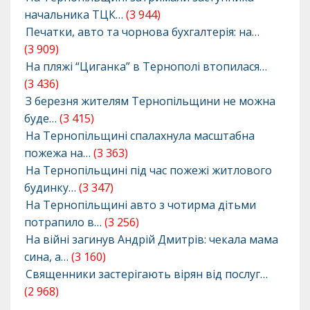
начальника ТЦК…
(3 944)
Печатки, авто та чорнова бухгалтерія: на…
(3 909)
На пляжі “Циганка” в Тернополі втопилася…
(3 436)
З березня жителям Тернопільщини не можна
буде…
(3 415)
На Тернопільщині спалахнула масштабна
пожежа на…
(3 363)
На Тернопільщині під час пожежі житлового
будинку…
(3 347)
На Тернопільщині авто з чотирма дітьми
потрапило в…
(3 256)
На війні загинув Андрій Дмитрів: чекала мама
сина, а…
(3 160)
Священники застерігають вірян від послуг…
(2 968)