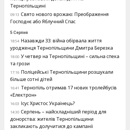
Тернопільщині
Свято нового врожаю: Преображення
09:13
Господнє або Яблучний Спас
5 Серпня
Назавжди 33: війна обірвала життя
18:54
уродженця Тернопільщини Дмитра Березка
У четвер на Тернопільщині – сильна спека
18:00
та грози
Поліцейські Тернопільщини розшукали
17:16
більше сотні дітей
Тернопіль отримав 17 нових тролейбусів
16:41
«Електрон»
Ісус Христос Українець?
16:03
Серпень – найскладніший період для
14:30
донорства: жителів Тернопільщини
закликають долучитися до кампанії