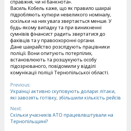
справжня, чи ні банкнота».
Василь Кобель каже, що як правило шахраї
підробляють купюри невеликого номіналу,
оскільки на них увага звертається менше. У
будь-якому випадку та при виникненні
сумнівів фінансист радить звертатися до
фахівців та у правоохоронні органи.
Дане шахрайство розслідують працівники
поліції. Вони опитують потерпілих,
встановлюють та розшукують особу
підозрюваного, повідомили у відділі
комунікації поліції Тернопільської області.
Previous:
Continue
Українці активно скуповують долари: літаки,
які завозять готівку, збільшили кількість рейсів
Reading
Next:
Скільки учасників АТО працевлвштували на
Тернопільщині?