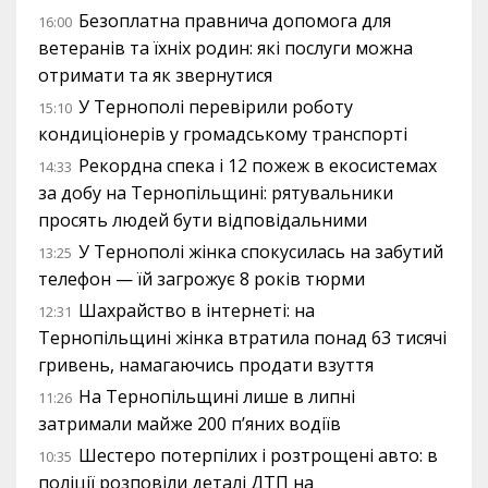
Безоплатна правнича допомога для
16:00
ветеранів та їхніх родин: які послуги можна
отримати та як звернутися
У Тернополі перевірили роботу
15:10
кондиціонерів у громадському транспорті
Рекордна спека і 12 пожеж в екосистемах
14:33
за добу на Тернопільщині: рятувальники
просять людей бути відповідальними
У Тернополі жінка спокусилась на забутий
13:25
телефон — їй загрожує 8 років тюрми
Шахрайство в інтернеті: на
12:31
Тернопільщині жінка втратила понад 63 тисячі
гривень, намагаючись продати взуття
На Тернопільщині лише в липні
11:26
затримали майже 200 п’яних водіїв
Шестеро потерпілих і розтрощені авто: в
10:35
поліції розповіли деталі ДТП на