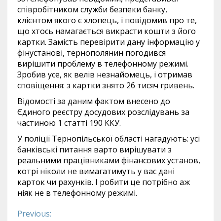
співробітником служби безпеки банку,
клієнтом якого є хлопець, і повідомив про те,
що хтось намагається викрасти кошти з його
картки. Замість перевірити дану інформацію у
фінустанові, тернополянин погодився
вирішити проблему в телефонному режимі.
Зробив усе, як велів незнайомець, і отримав
сповіщення: з картки знято 26 тисяч гривень.
Відомості за даним фактом внесено до
Єдиного реєстру досудових розслідувань за
частиною 1 статті 190 ККУ.
У поліції Тернопільської області нагадують: усі
банківські питання варто вирішувати з
реальними працівниками фінансових установ,
котрі ніколи не вимагатимуть у вас дані
карток чи рахунків. І робити це потрібно аж
ніяк не в телефонному режимі.
Previous:
Continue