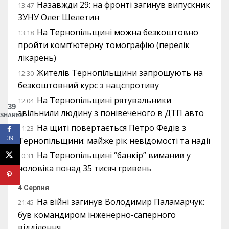
Назавжди 29: на фронті загинув випускник
13:47
ЗУНУ Олег Шелетин
На Тернопільщині можна безкоштовно
13:18
пройти комп’ютерну томографію (перелік
лікарень)
Жителів Тернопільщини запрошують на
12:30
безкоштовний курс з нацспротиву
На Тернопільщині рятувальники
12:04
39
звільнили людину з понівеченого в ДТП авто
SHARES
На щиті повертається Петро Федів з
11:23
39
Тернопільщини: майже рік невідомості та надії
На Тернопільщині “банкір” виманив у
10:31
чоловіка понад 35 тисяч гривень
4 Серпня
На війні загинув Володимир Паламарчук:
21:45
був командиром інженерно-саперного
відділення