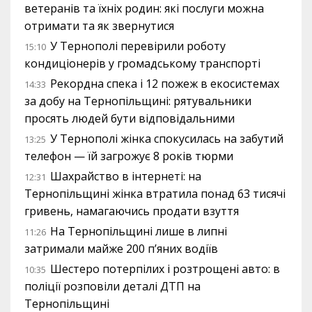
ветеранів та їхніх родин: які послуги можна
отримати та як звернутися
У Тернополі перевірили роботу
15:10
кондиціонерів у громадському транспорті
Рекордна спека і 12 пожеж в екосистемах
14:33
за добу на Тернопільщині: рятувальники
просять людей бути відповідальними
У Тернополі жінка спокусилась на забутий
13:25
телефон — їй загрожує 8 років тюрми
Шахрайство в інтернеті: на
12:31
Тернопільщині жінка втратила понад 63 тисячі
гривень, намагаючись продати взуття
На Тернопільщині лише в липні
11:26
затримали майже 200 п’яних водіїв
Шестеро потерпілих і розтрощені авто: в
10:35
поліції розповіли деталі ДТП на
Тернопільщині