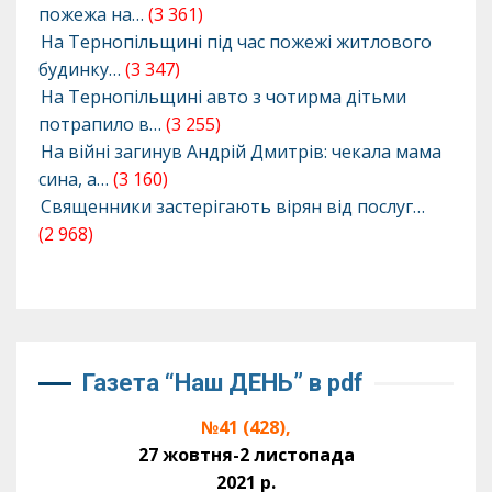
пожежа на…
(3 361)
На Тернопільщині під час пожежі житлового
будинку…
(3 347)
На Тернопільщині авто з чотирма дітьми
потрапило в…
(3 255)
На війні загинув Андрій Дмитрів: чекала мама
сина, а…
(3 160)
Священники застерігають вірян від послуг…
(2 968)
Газета “Наш ДЕНЬ” в pdf
№41 (428),
27 жовтня-2 листопада
2021 р.