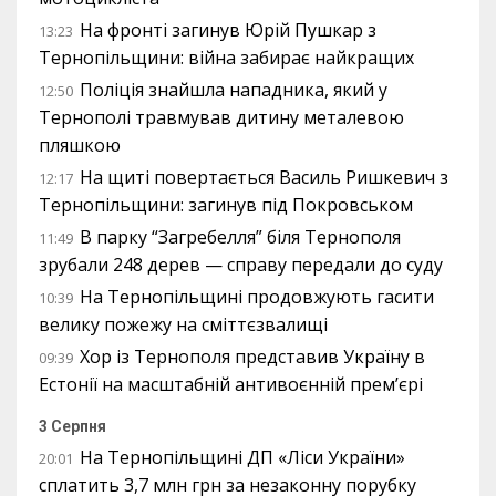
На фронті загинув Юрій Пушкар з
13:23
Тернопільщини: війна забирає найкращих
Поліція знайшла нападника, який у
12:50
Тернополі травмував дитину металевою
пляшкою
На щиті повертається Василь Ришкевич з
12:17
Тернопільщини: загинув під Покровськом
В парку “Загребелля” біля Тернополя
11:49
зрубали 248 дерев — справу передали до суду
На Тернопільщині продовжують гасити
10:39
велику пожежу на сміттєзвалищі
Хор із Тернополя представив Україну в
09:39
Естонії на масштабній антивоєнній прем’єрі
3 Серпня
На Тернопільщині ДП «Ліси України»
20:01
сплатить 3,7 млн грн за незаконну порубку