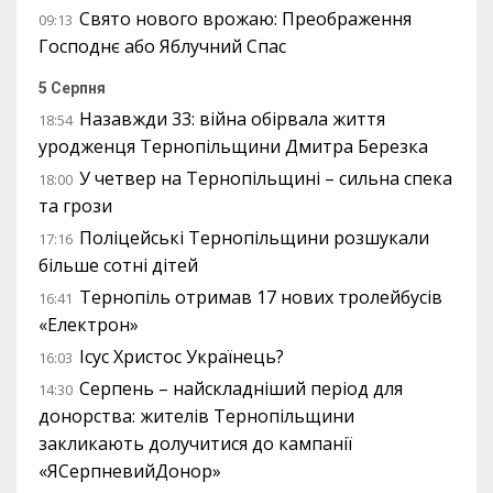
Свято нового врожаю: Преображення
09:13
Господнє або Яблучний Спас
5 Серпня
Назавжди 33: війна обірвала життя
18:54
уродженця Тернопільщини Дмитра Березка
У четвер на Тернопільщині – сильна спека
18:00
та грози
Поліцейські Тернопільщини розшукали
17:16
більше сотні дітей
Тернопіль отримав 17 нових тролейбусів
16:41
«Електрон»
Ісус Христос Українець?
16:03
Серпень – найскладніший період для
14:30
донорства: жителів Тернопільщини
закликають долучитися до кампанії
«ЯСерпневийДонор»