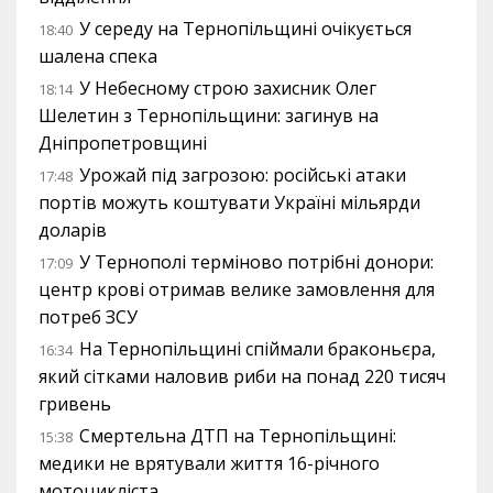
У середу на Тернопільщині очікується
18:40
шалена спека
У Небесному строю захисник Олег
18:14
Шелетин з Тернопільщини: загинув на
Дніпропетровщині
Урожай під загрозою: російські атаки
17:48
портів можуть коштувати Україні мільярди
доларів
У Тернополі терміново потрібні донори:
17:09
центр крові отримав велике замовлення для
потреб ЗСУ
На Тернопільщині спіймали браконьєра,
16:34
який сітками наловив риби на понад 220 тисяч
гривень
Смертельна ДТП на Тернопільщині:
15:38
медики не врятували життя 16-річного
мотоцикліста