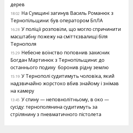
дерев
На Сумщині загинув Василь Романюк з
18:02
Тернопільщини: був оператором БпЛА
У поліції розповіли, що могло спричинити
16:28
масштабну пожежу на сміттєзвалищі біля
Тернополя
Небесне воїнство поповнив захисник
15:29
Богдан Мартинюк з Тернопільщини: до
останнього подиху боронив рідну землю
У Тернополі судитимуть чоловіка, який
15:19
надзвичайно жорстоко вбив знайому і знімав
на камеру
У спину — неповнолітньому, в око —
13:45
сусіду: тернополянина судитимуть за
стрілянину з пневматичного пістолета