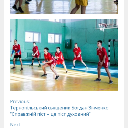
Previous:
Continue
Тернопільський священик Богдан Зінченко:
“Справжній піст – це піст духовний”
Reading
Next: