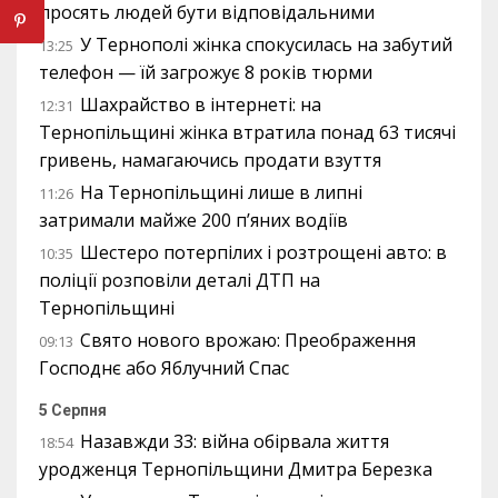
просять людей бути відповідальними
У Тернополі жінка спокусилась на забутий
13:25
телефон — їй загрожує 8 років тюрми
Шахрайство в інтернеті: на
12:31
Тернопільщині жінка втратила понад 63 тисячі
гривень, намагаючись продати взуття
На Тернопільщині лише в липні
11:26
затримали майже 200 п’яних водіїв
Шестеро потерпілих і розтрощені авто: в
10:35
поліції розповіли деталі ДТП на
Тернопільщині
Свято нового врожаю: Преображення
09:13
Господнє або Яблучний Спас
5 Серпня
Назавжди 33: війна обірвала життя
18:54
уродженця Тернопільщини Дмитра Березка