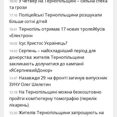
У четвер на Тернопільщині – сильна спека
18:00
та грози
Поліцейські Тернопільщини розшукали
17:16
більше сотні дітей
Тернопіль отримав 17 нових тролейбусів
16:41
«Електрон»
Ісус Христос Українець?
16:03
Серпень – найскладніший період для
14:30
донорства: жителів Тернопільщини
закликають долучитися до кампанії
«ЯСерпневийДонор»
Назавжди 29: на фронті загинув випускник
13:47
ЗУНУ Олег Шелетин
На Тернопільщині можна безкоштовно
13:18
пройти комп’ютерну томографію (перелік
лікарень)
Жителів Тернопільщини запрошують на
12:30