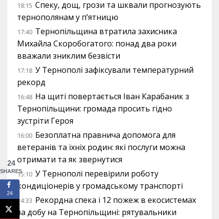
Спеку, дощ, грози та шквали прогнозують
18:15
тернополянам у п’ятницю
Тернопільщина втратила захисника
17:40
Михайла Скоробогатого: понад два роки
вважали зниклим безвісти
У Тернополі зафіксували температурний
17:18
рекорд
На щиті повертається Іван Карабаник з
16:48
Тернопільщини: громада просить гідно
зустріти Героя
Безоплатна правнича допомога для
16:00
ветеранів та їхніх родин: які послуги можна
отримати та як звернутися
24
SHARES
У Тернополі перевірили роботу
15:10
кондиціонерів у громадському транспорті
24
Рекордна спека і 12 пожеж в екосистемах
14:33
за добу на Тернопільщині: рятувальники