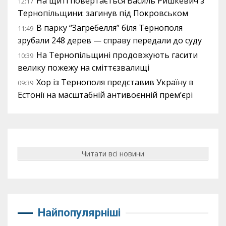
На щиті повертається Василь Ришкевич з
12:17
Тернопільщини: загинув під Покровськом
В парку “Загребелля” біля Тернополя
11:49
зрубали 248 дерев — справу передали до суду
На Тернопільщині продовжують гасити
10:39
велику пожежу на сміттєзвалищі
Хор із Тернополя представив Україну в
09:39
Естонії на масштабній антивоєнній прем’єрі
Читати всі новини
Найпопулярніші