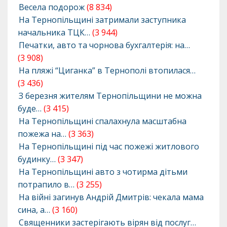
Весела подорож
(8 834)
На Тернопільщині затримали заступника
начальника ТЦК…
(3 944)
Печатки, авто та чорнова бухгалтерія: на…
(3 908)
На пляжі “Циганка” в Тернополі втопилася…
(3 436)
З березня жителям Тернопільщини не можна
буде…
(3 415)
На Тернопільщині спалахнула масштабна
пожежа на…
(3 363)
На Тернопільщині під час пожежі житлового
будинку…
(3 347)
На Тернопільщині авто з чотирма дітьми
потрапило в…
(3 255)
На війні загинув Андрій Дмитрів: чекала мама
сина, а…
(3 160)
Священники застерігають вірян від послуг…