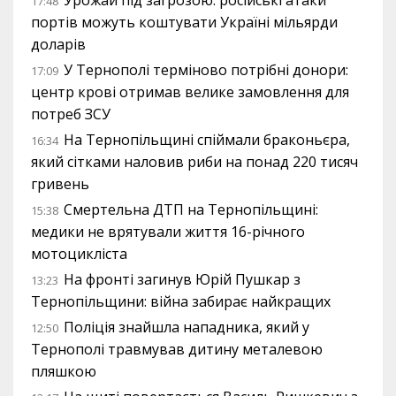
Урожай під загрозою: російські атаки
17:48
портів можуть коштувати Україні мільярди
доларів
У Тернополі терміново потрібні донори:
17:09
центр крові отримав велике замовлення для
потреб ЗСУ
На Тернопільщині спіймали браконьєра,
16:34
який сітками наловив риби на понад 220 тисяч
гривень
Смертельна ДТП на Тернопільщині:
15:38
медики не врятували життя 16-річного
мотоцикліста
На фронті загинув Юрій Пушкар з
13:23
Тернопільщини: війна забирає найкращих
Поліція знайшла нападника, який у
12:50
Тернополі травмував дитину металевою
пляшкою