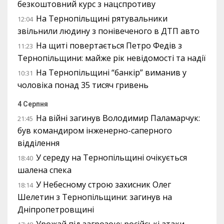
безкоштовний курс з нацспротиву
На Тернопільщині рятувальники
12:04
звільнили людину з понівеченого в ДТП авто
На щиті повертається Петро Федів з
11:23
Тернопільщини: майже рік невідомості та надії
На Тернопільщині “банкір” виманив у
10:31
чоловіка понад 35 тисяч гривень
4 Серпня
На війні загинув Володимир Паламарчук:
21:45
був командиром інженерно-саперного
відділення
У середу на Тернопільщині очікується
18:40
шалена спека
У Небесному строю захисник Олег
18:14
Шелетин з Тернопільщини: загинув на
Дніпропетровщині