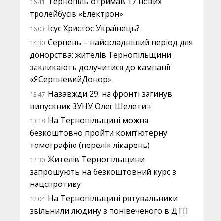
Тернопіль отримав 17 нових
16:41
тролейбусів «Електрон»
Ісус Христос Українець?
16:03
Серпень – найскладніший період для
14:30
донорства: жителів Тернопільщини
закликають долучитися до кампанії
«ЯСерпневийДонор»
Назавжди 29: на фронті загинув
13:47
випускник ЗУНУ Олег Шелетин
На Тернопільщині можна
13:18
безкоштовно пройти комп’ютерну
томографію (перелік лікарень)
Жителів Тернопільщини
12:30
запрошують на безкоштовний курс з
нацспротиву
На Тернопільщині рятувальники
12:04
звільнили людину з понівеченого в ДТП