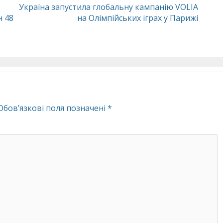
Україна запустила глобальну кампанію VOLIA
н 48
на Олімпійських іграх у Парижі
Обов’язкові поля позначені
*