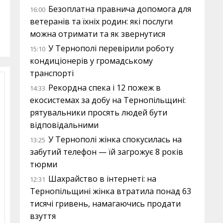
Безоплатна правнича допомога для
16:00
ветеранів та їхніх родин: які послуги
можна отримати та як звернутися
У Тернополі перевірили роботу
15:10
кондиціонерів у громадському
транспорті
Рекордна спека і 12 пожеж в
14:33
екосистемах за добу на Тернопільщині:
рятувальники просять людей бути
відповідальними
У Тернополі жінка спокусилась на
13:25
забутий телефон — їй загрожує 8 років
тюрми
Шахрайство в інтернеті: на
12:31
Тернопільщині жінка втратила понад 63
тисячі гривень, намагаючись продати
взуття