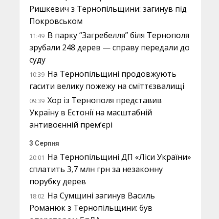
Ришкевич з Тернопільщини: загинув під
Покровськом
В парку “Загребелля” біля Тернополя
11:49
зрубали 248 дерев — справу передали до
суду
На Тернопільщині продовжують
10:39
гасити велику пожежу на сміттєзвалищі
Хор із Тернополя представив
09:39
Україну в Естонії на масштабній
антивоєнній прем’єрі
3 Серпня
На Тернопільщині ДП «Ліси України»
20:01
сплатить 3,7 млн грн за незаконну
порубку дерев
На Сумщині загинув Василь
18:02
Романюк з Тернопільщини: був