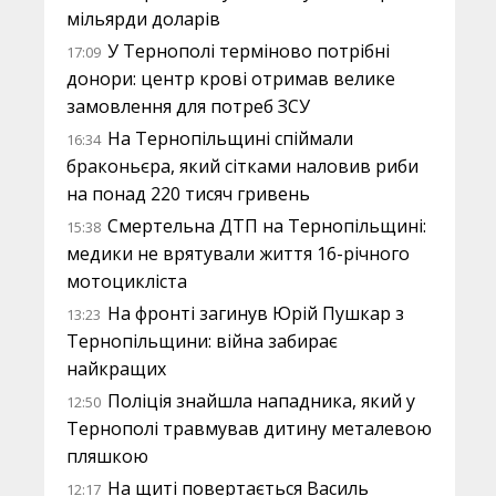
мільярди доларів
У Тернополі терміново потрібні
17:09
донори: центр крові отримав велике
замовлення для потреб ЗСУ
На Тернопільщині спіймали
16:34
браконьєра, який сітками наловив риби
на понад 220 тисяч гривень
Смертельна ДТП на Тернопільщині:
15:38
медики не врятували життя 16-річного
мотоцикліста
На фронті загинув Юрій Пушкар з
13:23
Тернопільщини: війна забирає
найкращих
Поліція знайшла нападника, який у
12:50
Тернополі травмував дитину металевою
пляшкою
На щиті повертається Василь
12:17