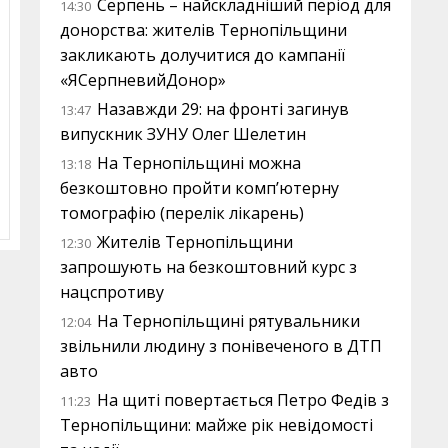
Серпень – найскладніший період для
14:30
донорства: жителів Тернопільщини
закликають долучитися до кампанії
«ЯСерпневийДонор»
Назавжди 29: на фронті загинув
13:47
випускник ЗУНУ Олег Шелетин
На Тернопільщині можна
13:18
безкоштовно пройти комп’ютерну
томографію (перелік лікарень)
Жителів Тернопільщини
12:30
запрошують на безкоштовний курс з
нацспротиву
На Тернопільщині рятувальники
12:04
звільнили людину з понівеченого в ДТП
авто
На щиті повертається Петро Федів з
11:23
Тернопільщини: майже рік невідомості