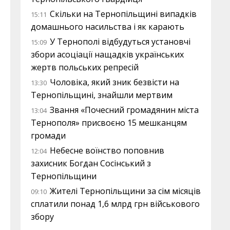
Скільки на Тернопільщині випадків
15:11
домашнього насильства і як карають
У Тернополі відбудуться установчі
15:09
збори асоціації нащадків українських
жертв польських репресій
Чоловіка, який зник безвісти на
13:30
Тернопільщині, знайшли мертвим
Звання «Почесний громадянин міста
13:04
Тернополя» присвоєно 15 мешканцям
громади
Небесне воїнство поповнив
12:04
захисник Богдан Сосінський з
Тернопільщини
Жителі Тернопільщини за сім місяців
09:10
сплатили понад 1,6 млрд грн військового
збору