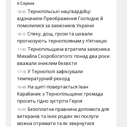
6 Серпня
Тернопільські нацгвардійці
18:40
відзначили Преображення Господнє й
помолилися за захисників України
Спеку, дощ, грози та шквали
18:15
прогнозують тернополянам у п’ятницю
Тернопільщина втратила захисника
17:40
Михайла Скоробогатого: понад два роки
вважали зниклим безвісти
У Тернополі зафіксували
17:18
температурний рекорд
На щиті повертається Іван
16:48
Карабаник з Тернопільщини: громада
просить гідно зустріти Героя
Безоплатна правнича допомога для
16:00
ветеранів та їхніх родин: які послуги
можна отримати та як звернутися