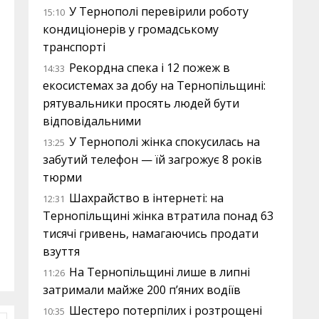
У Тернополі перевірили роботу
15:10
кондиціонерів у громадському
транспорті
Рекордна спека і 12 пожеж в
14:33
екосистемах за добу на Тернопільщині:
рятувальники просять людей бути
відповідальними
У Тернополі жінка спокусилась на
13:25
забутий телефон — їй загрожує 8 років
тюрми
Шахрайство в інтернеті: на
12:31
Тернопільщині жінка втратила понад 63
тисячі гривень, намагаючись продати
взуття
На Тернопільщині лише в липні
11:26
затримали майже 200 п’яних водіїв
Шестеро потерпілих і розтрощені
10:35