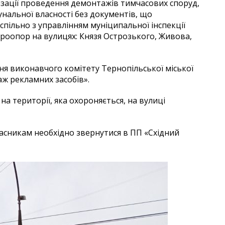
зації проведення демонтажів тимчасових споруд,
унальної власності без документів, що
пільно з управлінням муніципальної інспекції
роопор на вулицях: Князя Острозького, Живова,
я виконавчого комітету Тернопільської міської
аж рекламних засобів».
а території, яка охороняється, на вулиці
асникам необхідно звернутися в ПП «Східний