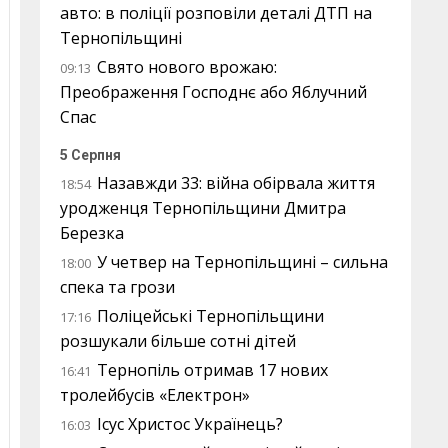
авто: в поліції розповіли деталі ДТП на
Тернопільщині
Свято нового врожаю:
09:13
Преображення Господнє або Яблучний
Спас
5 Серпня
Назавжди 33: війна обірвала життя
18:54
уродженця Тернопільщини Дмитра
Березка
У четвер на Тернопільщині – сильна
18:00
спека та грози
Поліцейські Тернопільщини
17:16
розшукали більше сотні дітей
Тернопіль отримав 17 нових
16:41
тролейбусів «Електрон»
Ісус Христос Українець?
16:03