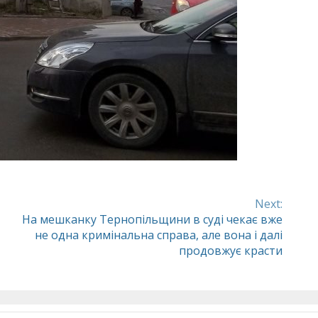
Next:
На мешканку Тернопільщини в суді чекає вже
не одна кримінальна справа, але вона і далі
продовжує красти