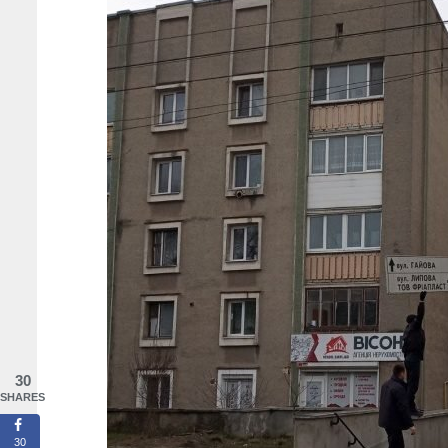
30
SHARES
30