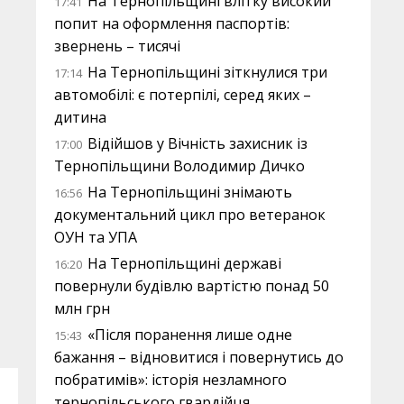
На Тернопільщині влітку високий
17:41
попит на оформлення паспортів:
звернень – тисячі
На Тернопільщині зіткнулися три
17:14
автомобілі: є потерпілі, серед яких –
дитина
Відійшов у Вічність захисник із
17:00
Тернопільщини Володимир Дичко
На Тернопільщині знімають
16:56
документальний цикл про ветеранок
ОУН та УПА
На Тернопільщині державі
16:20
повернули будівлю вартістю понад 50
млн грн
«Після поранення лише одне
15:43
бажання – відновитися і повернутись до
побратимів»: історія незламного
тернопільського гвардійця