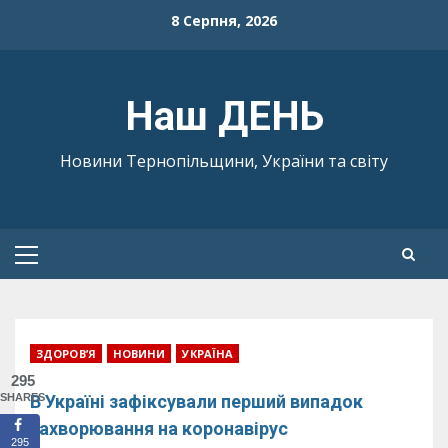
Skip
8 Серпня, 2026
to
content
Наш ДЕНЬ
Новини Тернопільщини, України та світу
Primary
Menu
ЗДОРОВ’Я
НОВИНИ
УКРАЇНА
295
SHARES
В Україні зафіксували перший випадок
захворювання на коронавірус
295