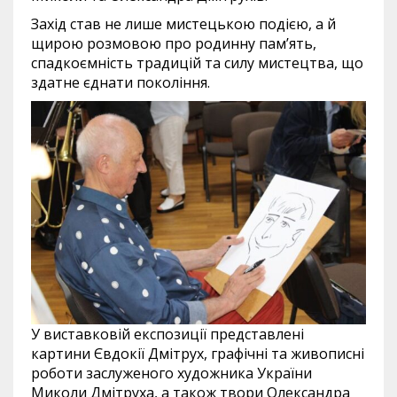
Захід став не лише мистецькою подією, а й
щирою розмовою про родинну пам’ять,
спадкоємність традицій та силу мистецтва, що
здатне єднати покоління.
У виставковій експозиції представлені
картини Євдокії Дмітрух, графічні та живописні
роботи заслуженого художника України
Миколи Дмітруха, а також твори Олександра