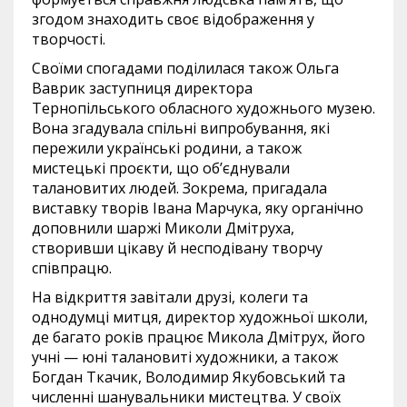
згодом знаходить своє відображення у
творчості.
Своїми спогадами поділилася також Ольга
Ваврик заступниця директора
Тернопільського обласного художнього музею.
Вона згадувала спільні випробування, які
пережили українські родини, а також
мистецькі проєкти, що об’єднували
талановитих людей. Зокрема, пригадала
виставку творів Івана Марчука, яку органічно
доповнили шаржі Миколи Дмітруха,
створивши цікаву й несподівану творчу
співпрацю.
На відкриття завітали друзі, колеги та
однодумці митця, директор художньої школи,
де багато років працює Микола Дмітрух, його
учні — юні талановиті художники, а також
Богдан Ткачик, Володимир Якубовський та
численні шанувальники мистецтва. У своїх