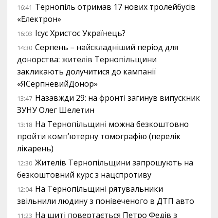
Тернопіль отримав 17 нових тролейбусів
16:41
«Електрон»
Ісус Христос Українець?
16:03
Серпень – найскладніший період для
14:30
донорства: жителів Тернопільщини
закликають долучитися до кампанії
«ЯСерпневийДонор»
Назавжди 29: на фронті загинув випускник
13:47
ЗУНУ Олег Шелетин
На Тернопільщині можна безкоштовно
13:18
пройти комп’ютерну томографію (перелік
лікарень)
Жителів Тернопільщини запрошують на
12:30
безкоштовний курс з нацспротиву
На Тернопільщині рятувальники
12:04
звільнили людину з понівеченого в ДТП авто
На щиті повертається Петро Федів з
11:23