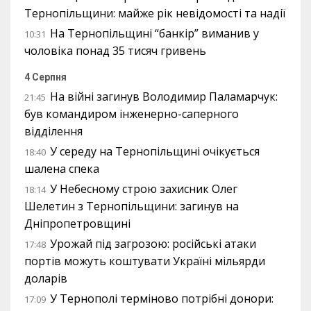
Тернопільщини: майже рік невідомості та надії
На Тернопільщині “банкір” виманив у
10:31
чоловіка понад 35 тисяч гривень
4 Серпня
На війні загинув Володимир Паламарчук:
21:45
був командиром інженерно-саперного
відділення
У середу на Тернопільщині очікується
18:40
шалена спека
У Небесному строю захисник Олег
18:14
Шелетин з Тернопільщини: загинув на
Дніпропетровщині
Урожай під загрозою: російські атаки
17:48
портів можуть коштувати Україні мільярди
доларів
У Тернополі терміново потрібні донори:
17:09