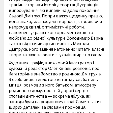
трагічні сторінки історії депортації українців,
випробування, які випали на долю покоління
Євдокії Дмітрух. Попри важку щоденну працю,
вона знаходила час для творчості, створюючи
напрочуд світлі, оптимістичні роботи,
наповнені українською орнаментикою та
любов’ю до рідної культури. Володимир Барна
також відзначив артистичність Миколи
Дмітруха, його вміння натхненно читати власні
твори та захоплювати слухачів щирістю слова.
Художник, графік, книжковий ілюстратор і
художній редактор Олег Кіналь розповів про
багаторічне знайомство з родиною Дмітрухів.
З особливою теплотою він згадував батьків
митця, розмови з його батьком, атмосферу
родинного дому, прості й дорогі серцю
спогади дитинства — зокрема яблука, які
завжди були на родинному столі. Саме з таких
щирих деталей, за словами промовця,
формується справжня людська пам’ять, що