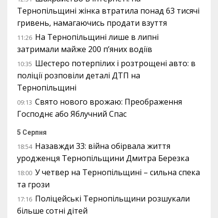
Тернопільщині жінка втратила понад 63 тисячі
гривень, намагаючись продати взуття
На Тернопільщині лише в липні
11:26
затримали майже 200 п’яних водіїв
Шестеро потерпілих і розтрощені авто: в
10:35
поліції розповіли деталі ДТП на
Тернопільщині
Свято нового врожаю: Преображення
09:13
Господнє або Яблучний Спас
5 Серпня
Назавжди 33: війна обірвала життя
18:54
уродженця Тернопільщини Дмитра Березка
У четвер на Тернопільщині – сильна спека
18:00
та грози
Поліцейські Тернопільщини розшукали
17:16
більше сотні дітей