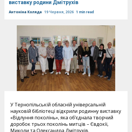
виставку родини Дмітрухів
Антоніна Коляда
19 Червня, 2026
1 min read
У Тернопільській обласній універсальній
науковій бібліотеці відкрили родинну виставку
«Відлуння поколінь», яка об’єднала творчий
доробок трьох поколінь митців – Євдокії,
Миколи та Олександра Дмітрухів.