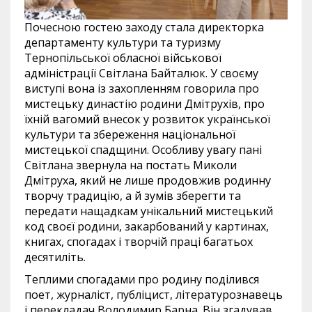
Почесною гостею заходу стала директорка
департаменту культури та туризму
Тернопільської обласної військової
адміністрації Світлана Байталюк. У своєму
виступі вона із захопленням говорила про
мистецьку династію родини Дмітрухів, про
їхній вагомий внесок у розвиток української
культури та збереження національної
мистецької спадщини. Особливу увагу пані
Світлана звернула на постать Миколи
Дмітруха, який не лише продовжив родинну
творчу традицію, а й зумів зберегти та
передати нащадкам унікальний мистецький
код своєї родини, закарбований у картинах,
книгах, спогадах і творчій праці багатьох
десятиліть.
Теплими спогадами про родину поділився
поет, журналіст, публіцист, літературознавець
і перекладач Володимир Барна. Він згадував