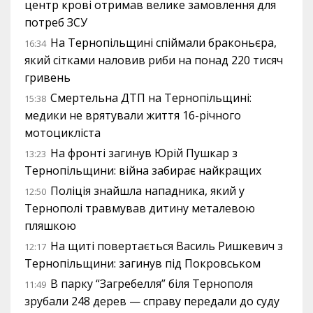
центр крові отримав велике замовлення для
потреб ЗСУ
На Тернопільщині спіймали браконьєра,
16:34
який сітками наловив риби на понад 220 тисяч
гривень
Смертельна ДТП на Тернопільщині:
15:38
медики не врятували життя 16-річного
мотоцикліста
На фронті загинув Юрій Пушкар з
13:23
Тернопільщини: війна забирає найкращих
Поліція знайшла нападника, який у
12:50
Тернополі травмував дитину металевою
пляшкою
На щиті повертається Василь Ришкевич з
12:17
Тернопільщини: загинув під Покровськом
В парку “Загребелля” біля Тернополя
11:49
зрубали 248 дерев — справу передали до суду