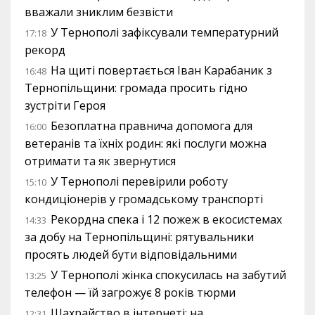
вважали зниклим безвісти
У Тернополі зафіксували температурний
17:18
рекорд
На щиті повертається Іван Карабаник з
16:48
Тернопільщини: громада просить гідно
зустріти Героя
Безоплатна правнича допомога для
16:00
ветеранів та їхніх родин: які послуги можна
отримати та як звернутися
У Тернополі перевірили роботу
15:10
кондиціонерів у громадському транспорті
Рекордна спека і 12 пожеж в екосистемах
14:33
за добу на Тернопільщині: рятувальники
просять людей бути відповідальними
У Тернополі жінка спокусилась на забутий
13:25
телефон — їй загрожує 8 років тюрми
Шахрайство в інтернеті: на
12:31