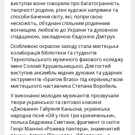
виступах вони говорили про багатогранність
творчості родини, різні художні напрямки та
способи бачення світу, які, попри свою
несхожість, об’єднані спільним родинним
вогнищем, любов’ю до України та духовною
спадщиною, закладеною Євдокією Дмітрух.
Особливою окрасою заходу стала мистецька
колаборація бібліотеки та студентів
Тернопільського музичного фахового коледжу
імені Соломії Крушельницької. Для гостей
виступив ансамбль мідних духових та ударних
інструментів «Sparow Brass» під керівництвом
мистецького наставника Степана Воробель.
У виконанні молодих музикантів прозвучали
твори української та світової класики:
«Джованні» Габріеля Каньона, українська
народна пісня «Ой у полі три криниченьки»,
полька Бедржиха Сметани, фрагмент із сюїти
Генрі Манчіні «Рожева пантера», знаменитий