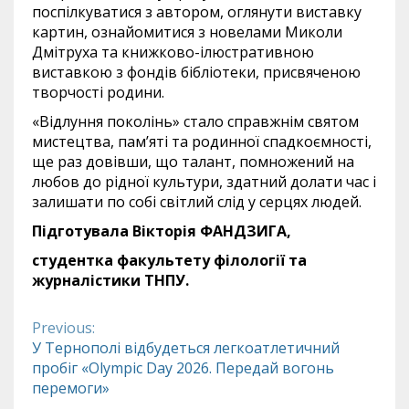
поспілкуватися з автором, оглянути виставку
картин, ознайомитися з новелами Миколи
Дмітруха та книжково-ілюстративною
виставкою з фондів бібліотеки, присвяченою
творчості родини.
«Відлуння поколінь» стало справжнім святом
мистецтва, пам’яті та родинної спадкоємності,
ще раз довівши, що талант, помножений на
любов до рідної культури, здатний долати час і
залишати по собі світлий слід у серцях людей.
Підготувала Вікторія ФАНДЗИГА,
студентка факультету філології та
журналістики ТНПУ.
Previous:
Continue
У Тернополі відбудеться легкоатлетичний
пробіг «Olympic Day 2026. Передай вогонь
Reading
перемоги»