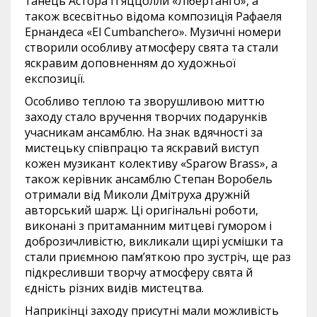
танець Астора П’яццолли «Лібертанго», а
також всесвітньо відома композиція Рафаеля
Ернандеса «El Cumbanchero». Музичні номери
створили особливу атмосферу свята та стали
яскравим доповненням до художньої
експозиції.
Особливо теплою та зворушливою миттю
заходу стало вручення творчих подарунків
учасникам ансамблю. На знак вдячності за
мистецьку співпрацю та яскравий виступ
кожен музикант колективу «Sparow Brass», а
також керівник ансамблю Степан Воробель
отримали від Миколи Дмітруха дружній
авторський шарж. Ці оригінальні роботи,
виконані з притаманним митцеві гумором і
доброзичливістю, викликали щирі усмішки та
стали приємною пам’яткою про зустріч, ще раз
підкресливши творчу атмосферу свята й
єдність різних видів мистецтва.
Наприкінці заходу присутні мали можливість