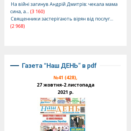
На війні загинув Андрій Дмитрів: чекала мама
сина, а…
(3 160)
Священники застерігають вірян від послуг…
(2 968)
Газета “Наш ДЕНЬ” в pdf
№41 (428),
27 жовтня-2 листопада
2021 р.