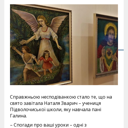
Справжньою несподіванкою стало те, що на
свято завітала Наталя Зварич – учениця
Підволочиської школи, яку навчала пані
Галина.
– Спогади про ваші уроки – одні з