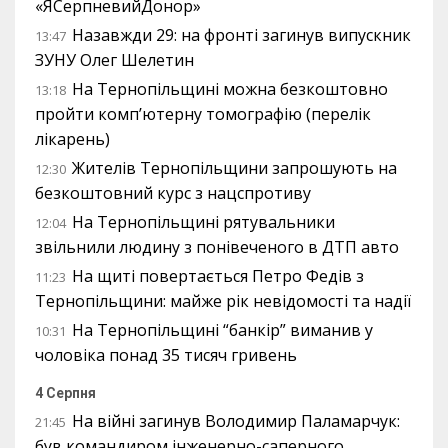
«ЯСерпневийДонор»
Назавжди 29: на фронті загинув випускник
13:47
ЗУНУ Олег Шелетин
На Тернопільщині можна безкоштовно
13:18
пройти комп’ютерну томографію (перелік
лікарень)
Жителів Тернопільщини запрошують на
12:30
безкоштовний курс з нацспротиву
На Тернопільщині рятувальники
12:04
звільнили людину з понівеченого в ДТП авто
На щиті повертається Петро Федів з
11:23
Тернопільщини: майже рік невідомості та надії
На Тернопільщині “банкір” виманив у
10:31
чоловіка понад 35 тисяч гривень
4 Серпня
На війні загинув Володимир Паламарчук:
21:45
був командиром інженерно-саперного