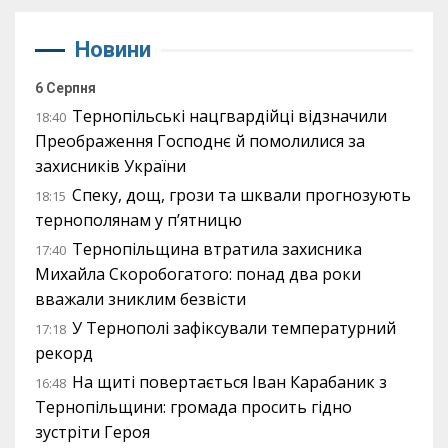
Новини
6 Серпня
Тернопільські нацгвардійці відзначили
18:40
Преображення Господнє й помолилися за
захисників України
Спеку, дощ, грози та шквали прогнозують
18:15
тернополянам у п’ятницю
Тернопільщина втратила захисника
17:40
Михайла Скоробогатого: понад два роки
вважали зниклим безвісти
У Тернополі зафіксували температурний
17:18
рекорд
На щиті повертається Іван Карабаник з
16:48
Тернопільщини: громада просить гідно
зустріти Героя