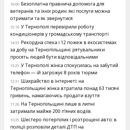
Безоплатна правнича допомога для
16:00
ветеранів та їхніх родин: які послуги можна
отримати та як звернутися
У Тернополі перевірили роботу
15:10
кондиціонерів у громадському транспорті
Рекордна спека і 12 пожеж в екосистемах
14:33
за добу на Тернопільщині: рятувальники
просять людей бути відповідальними
У Тернополі жінка спокусилась на забутий
13:25
телефон — їй загрожує 8 років тюрми
Шахрайство в інтернеті: на
12:31
Тернопільщині жінка втратила понад 63 тисячі
гривень, намагаючись продати взуття
На Тернопільщині лише в липні
11:26
затримали майже 200 п’яних водіїв
Шестеро потерпілих і розтрощені авто: в
10:35
поліції розповіли деталі ДТП на