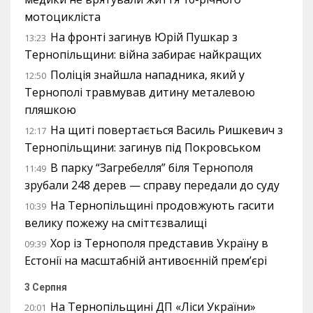
мотоцикліста
На фронті загинув Юрій Пушкар з
13:23
Тернопільщини: війна забирає найкращих
Поліція знайшла нападника, який у
12:50
Тернополі травмував дитину металевою
пляшкою
На щиті повертається Василь Ришкевич з
12:17
Тернопільщини: загинув під Покровськом
В парку “Загребелля” біля Тернополя
11:49
зрубали 248 дерев — справу передали до суду
На Тернопільщині продовжують гасити
10:39
велику пожежу на сміттєзвалищі
Хор із Тернополя представив Україну в
09:39
Естонії на масштабній антивоєнній прем’єрі
3 Серпня
На Тернопільщині ДП «Ліси України»
20:01