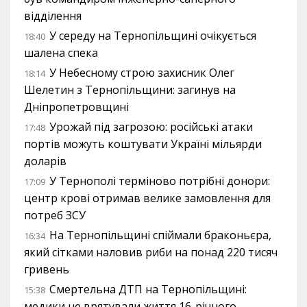
відділення
У середу на Тернопільщині очікується
18:40
шалена спека
У Небесному строю захисник Олег
18:14
Шелетин з Тернопільщини: загинув на
Дніпропетровщині
Урожай під загрозою: російські атаки
17:48
портів можуть коштувати Україні мільярди
доларів
У Тернополі терміново потрібні донори:
17:09
центр крові отримав велике замовлення для
потреб ЗСУ
На Тернопільщині спіймали браконьєра,
16:34
який сітками наловив риби на понад 220 тисяч
гривень
Смертельна ДТП на Тернопільщині:
15:38
медики не врятували життя 16-річного