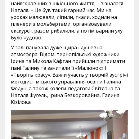
найяскравіших з шкільного життя, – зізналася
Наталя. – Це був такий гарний час. Ми на
уроках малювали, ліпили, ткали, ходили на
пленери з мольбертами, організовували
екскурсії, разом рибалили, а потім варили уху.
Було чудово.
У залі панувала дуже щира і душевна
атмосфера. Відомі тернопільські художники
Ірина та Микола Кафтан прийшли підтримати
пані Галину та зачитали її «Малюнок» і
«Творіть красу». Взяли участь у творчій зустрічі
методист міського управління освіти Галина
Федун, а також колеги-педагоги Світлана та
Наталя Фугель, Ірина Безкоровайна, Галина
Кізілова.