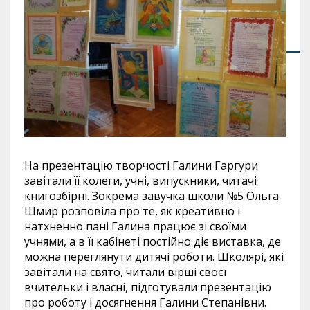
На презентацію творчості Галини Гаргури
завітали її колеги, учні, випускники, читачі
книгозбірні. Зокрема завучка школи №5 Ольга
Шмир розповіла про те, як креативно і
натхненно пані Галина працює зі своїми
учнями, а в її кабінеті постійно діє виставка, де
можна переглянути дитячі роботи. Школярі, які
завітали на свято, читали вірші своєї
вчительки і власні, підготували презентацію
про роботу і досягнення Галини Степанівни.