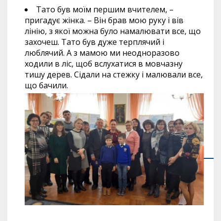
Тато був моїм першим вчителем, –
пригадує жінка. – Він брав мою руку і вів
лінію, з якої можна було намалювати все, що
захочеш. Тато був дуже терплячий і
люблячий. А з мамою ми неодноразово
ходили в ліс, щоб вслухатися в мовчазну
тишу дерев. Сідали на стежку і малювали все,
що бачили.