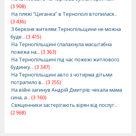
(3 908)
На пляжі “Циганка” в Тернополі втопилася…
(3 436)
З березня жителям Тернопільщини не можна
буде…
(3 415)
На Тернопільщині спалахнула масштабна
пожежа на…
(3 363)
На Тернопільщині під час пожежі житлового
будинку…
(3 347)
На Тернопільщині авто з чотирма дітьми
потрапило в…
(3 255)
На війні загинув Андрій Дмитрів: чекала мама
сина, а…
(3 160)
Священники застерігають вірян від послуг…
(2 968)