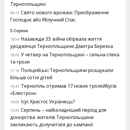
Тернопільщині
Свято нового врожаю: Преображення
09:13
Господнє або Яблучний Спас
5 Серпня
Назавжди 33: війна обірвала життя
18:54
уродженця Тернопільщини Дмитра Березка
У четвер на Тернопільщині – сильна спека
18:00
та грози
Поліцейські Тернопільщини розшукали
17:16
більше сотні дітей
Тернопіль отримав 17 нових тролейбусів
16:41
«Електрон»
Ісус Христос Українець?
16:03
Серпень – найскладніший період для
14:30
донорства: жителів Тернопільщини
закликають долучитися до кампанії