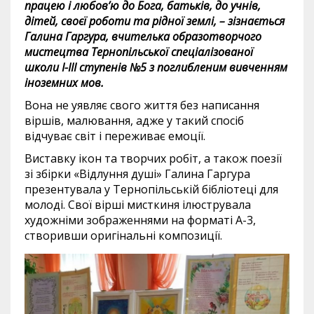
працею і любов’ю до Бога, батьків, до учнів,
дітей, своєї роботи та рідної землі, – зізнається
Галина Гаргура, вчителька образотворчого
мистецтва Тернопільської спеціалізованої
школи І-ІІІ ступенів №5 з поглибленим вивченням
іноземних мов.
Вона не уявляє свого життя без написання
віршів, малювання, адже у такий спосіб
відчуває світ і переживає емоції.
Виставку ікон та творчих робіт, а також поезії
зі збірки «Відлуння душі» Галина Гаргура
презентувала у Тернопільській бібліотеці для
молоді. Свої вірші мисткиня ілюструвала
художніми зображеннями на форматі А-3,
створивши оригінальні композиції.