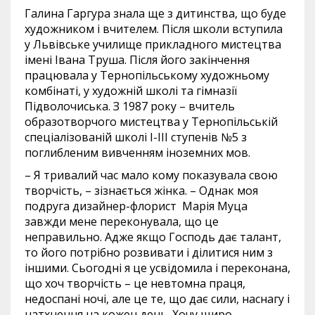
Галина Гаргура знала ще з дитинства, що буде
художником і вчителем. Після школи вступила
у Львівське училище прикладного мистецтва
імені Івана Труша. Після його закінчення
працювала у Тернопільському художньому
комбінаті, у художній школі та гімназії
Підволочиська. З 1987 року – вчитель
образотворчого мистецтва у Тернопільській
спеціалізованій школі І-ІІІ ступенів №5 з
поглибленим вивченням іноземних мов.
– Я тривалий час мало кому показувала свою
творчість, – зізнається жінка. – Однак моя
подруга дизайнер-флорист Марія Муца
завжди мене переконувала, що це
неправильно. Адже якщо Господь дає талант,
то його потрібно розвивати і ділитися ним з
іншими. Сьогодні я це усвідомила і переконана,
що хоч творчість – це невтомна праця,
недоспані ночі, але це те, що дає сили, наснагу і
натхнення на кожен день. Хочу щиро