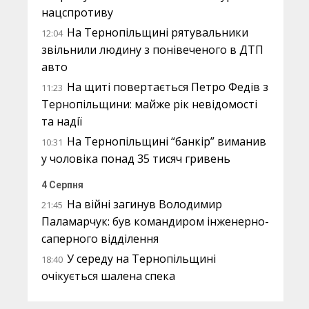
нацспротиву
На Тернопільщині рятувальники
12:04
звільнили людину з понівеченого в ДТП
авто
На щиті повертається Петро Федів з
11:23
Тернопільщини: майже рік невідомості
та надії
На Тернопільщині “банкір” виманив
10:31
у чоловіка понад 35 тисяч гривень
4 Серпня
На війні загинув Володимир
21:45
Паламарчук: був командиром інженерно-
саперного відділення
У середу на Тернопільщині
18:40
очікується шалена спека