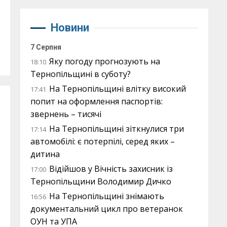
Новини
7 Серпня
Яку погоду прогнозують на
18:10
Тернопільщині в суботу?
На Тернопільщині влітку високий
17:41
попит на оформлення паспортів:
звернень – тисячі
На Тернопільщині зіткнулися три
17:14
автомобілі: є потерпілі, серед яких –
дитина
Відійшов у Вічність захисник із
17:00
Тернопільщини Володимир Дичко
На Тернопільщині знімають
16:56
документальний цикл про ветеранок
ОУН та УПА