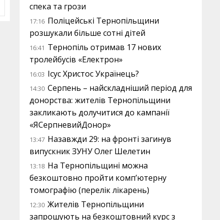
спека та грози
Поліцейські Тернопільщини
17:16
розшукали більше сотні дітей
Тернопіль отримав 17 нових
16:41
тролейбусів «Електрон»
Ісус Христос Українець?
16:03
Серпень – найскладніший період для
14:30
донорства: жителів Тернопільщини
закликають долучитися до кампанії
«ЯСерпневийДонор»
Назавжди 29: на фронті загинув
13:47
випускник ЗУНУ Олег Шелетин
На Тернопільщині можна
13:18
безкоштовно пройти комп’ютерну
томографію (перелік лікарень)
Жителів Тернопільщини
12:30
запрошують на безкоштовний курс з