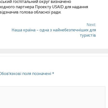
івський госпітальний округ визначено
родного партнера Проекту USAID для надання
 відзначив голова обласної ради.
Next:
Наша країна – одна з найнебезпечніших для
туристів
Обов’язкові поля позначені
*