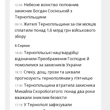
Небесне воїнство поповнив
12:04
захисник Богдан Сосінський з
Тернопільщини
Жителі Тернопільщини за сім місяців
09:10
сплатили понад 1,6 млрд грн військового
збору
6 Серпня
Тернопільські нацгвардійці
18:40
відзначили Преображення Господнє й
помолилися за захисників України
Спеку, дощ, грози та шквали
18:15
прогнозують тернополянам у п’ятницю
Тернопільщина втратила захисника
17:40
Михайла Скоробогатого: понад два роки
вважали зниклим безвісти
У Тернополі зафіксували
17:18