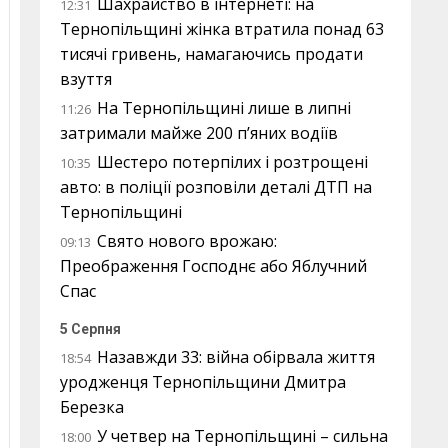
Шахрайство в інтернеті: на
12:31
Тернопільщині жінка втратила понад 63
тисячі гривень, намагаючись продати
взуття
На Тернопільщині лише в липні
11:26
затримали майже 200 п’яних водіїв
Шестеро потерпілих і розтрощені
10:35
авто: в поліції розповіли деталі ДТП на
Тернопільщині
Свято нового врожаю:
09:13
Преображення Господнє або Яблучний
Спас
5 Серпня
Назавжди 33: війна обірвала життя
18:54
уродженця Тернопільщини Дмитра
Березка
У четвер на Тернопільщині – сильна
18:00