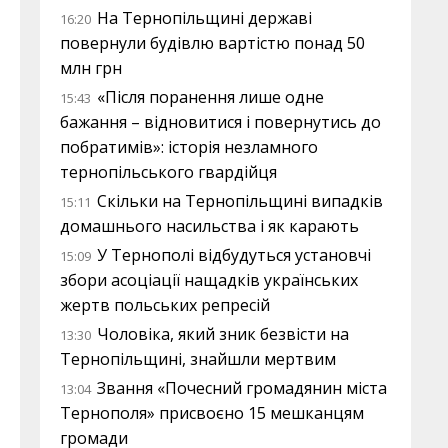
На Тернопільщині державі
16:20
повернули будівлю вартістю понад 50
млн грн
«Після поранення лише одне
15:43
бажання – відновитися і повернутись до
побратимів»: історія незламного
тернопільського гвардійця
Скільки на Тернопільщині випадків
15:11
домашнього насильства і як карають
У Тернополі відбудуться установчі
15:09
збори асоціації нащадків українських
жертв польських репресій
Чоловіка, який зник безвісти на
13:30
Тернопільщині, знайшли мертвим
Звання «Почесний громадянин міста
13:04
Тернополя» присвоєно 15 мешканцям
громади