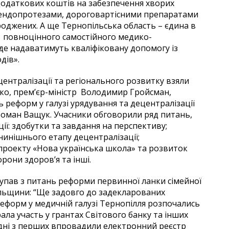
одаткових коштів на забезпечення хворих
 ендопротезами, дороговартісними препаратами
оджених. А ще Тернопільська область – єдина в
я повноцінного самостійного медико-
 де надаватимуть кваліфіковану допомогу із
дів».
централізації та регіонального розвитку взяли
ко, прем’єр-міністр Володимир Гройсман,
 реформ у галузі урядування та децентралізації
 Роман Ващук. Учасники обговорили ряд питань,
ії: здобутки та завдання на перспективу;
нинішнього етапу децентралізації;
я проекту «Нова українська школа» та розвиток
рони здоров’я та інші.
тупав з питань реформи первинної ланки сімейної
льщини: “Ще задовго до задекларованих
еформ у медичній галузі Тернопілля розпочались
рала участь у грантах Світового банку та інших
дні з перших впровадили електронний реєстр