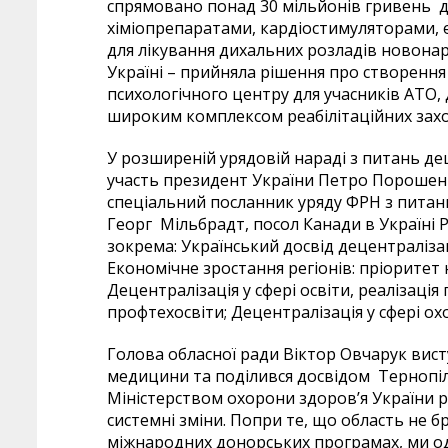
спрямовано понад 30 мільйонів гривень д
хіміопрепаратами, кардіостимуляторами,
для лікування дихальних розладів новонар
Україні – прийняла рішення про створенн
психологічного центру для учасників АТО,
широким комплексом реабілітаційних захо
У розширеній урядовій нараді з питань де
участь президент України Петро Порошен
спеціальний посланник уряду ФРН з питань
Георг Мільбрадт, посол Канади в Україні
зокрема: Український досвід децентралізац
Економічне зростання регіонів: пріоритет 
Децентралізація у сфері освіти, реалізаці
профтехосвіти; Децентралізація у сфері охо
Голова обласної ради Віктор Овчарук вис
медицини та поділився досвідом Тернопі
Міністерством охорони здоров’я України р
системні зміни. Попри те, що область не б
міжнародних донорських програмах, ми о