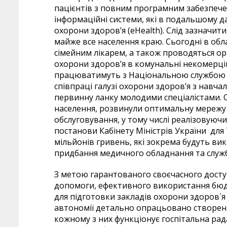
пацієнтів з повним програмним забезпеч
інформаційні системи, які в подальшому д
охорони здоров’я (eHealth). Слід зазначи
майже все населення краю. Сьогодні в обл
сімейним лікарем, а також проводяться ор
охорони здоров’я в комунальні некомерці
працюватимуть з Національною службою з
співпраці галузі охорони здоров’я з навч
первинну ланку молодими спеціалістами. О
населення, розвинули оптимальну мережу
обслуговування, у тому числі реалізовуючи
постанови Кабінету Міністрів України для
мільйонів гривень, які зокрема будуть ви
придбання медичного обладнання та служ
З метою гарантованого своєчасного досту
допомоги, ефективного використання бюд
для підготовки закладів охорони здоров`я
автономії детально опрацьовано створення
кожному з них функціонує госпітальна рад