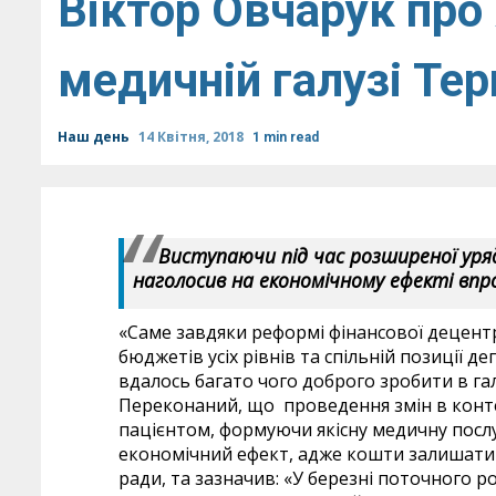
Віктор Овчарук про 
медичній галузі Те
Наш день
14 Квітня, 2018
1 min read
Виступаючи під час розширеної уряд
наголосив на економічному ефекті впро
«Саме завдяки реформі фінансової децентр
бюджетів усіх рівнів та спільній позиції д
вдалось багато чого доброго зробити в га
Переконаний, що проведення змін в конте
пацієнтом, формуючи якісну медичну послу
економічний ефект, адже кошти залишатиму
ради, та зазначив: «У березні поточного р