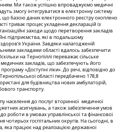
енням. Ми також успішно впроваджуємо медичні
адуть змогу інтегруватися в електронну систему
ти, що базою даних електронного реєстру охоплено
асті триває процес укладення декларацій із
ганізаційні заходи щодо перетворення закладів
йні підприємства, які в подальшому
доров’я України. Завдяки налагодженій
альними закладами області вдалось забезпечити
скільки на Тернопіллі переважає сільське
 медичних закладів, що забезпечують його
 програму «Доступні ліки». До речі, відповідно до
 Тернопільської області передбачено 178,8
користані для будівництва нових амбулаторій,
бового транспорту.
пу населення до послуг вторинної медичної
жетних асигнувань, а також забезпечення умов
 до роботи в умовах управлінської та фінансової
 чотирьох госпітальних округів. На сьогодні, в
а, яка працює над реалізацією державної