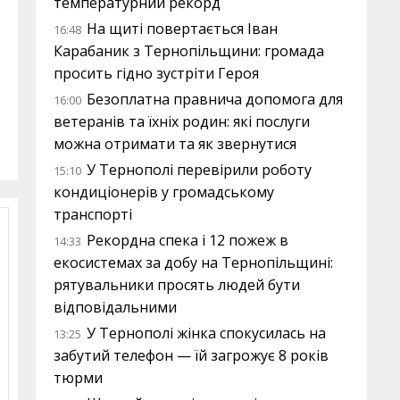
температурний рекорд
На щиті повертається Іван
16:48
Карабаник з Тернопільщини: громада
просить гідно зустріти Героя
Безоплатна правнича допомога для
16:00
ветеранів та їхніх родин: які послуги
можна отримати та як звернутися
У Тернополі перевірили роботу
15:10
кондиціонерів у громадському
транспорті
Рекордна спека і 12 пожеж в
14:33
екосистемах за добу на Тернопільщині:
рятувальники просять людей бути
відповідальними
У Тернополі жінка спокусилась на
13:25
забутий телефон — їй загрожує 8 років
тюрми