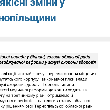
якісні зміни у
рнопільщини
ової наради у Вінниці, голова обласної ради
ваджуваної реформи у галузі охорони здоров’я
алізації, яка забезпечує перевиконання місцевих
епутатського корпусу і виконавчої гілки влади
лузі охорони здоров’я Тернопільщини.
ксті медичної реформи, де кошти ходять за
гу на третинному рівні, отримаємо й
ться в регіоні», – наголосив голова обласної
оку рішенням сесії Тернопільської обласної ради