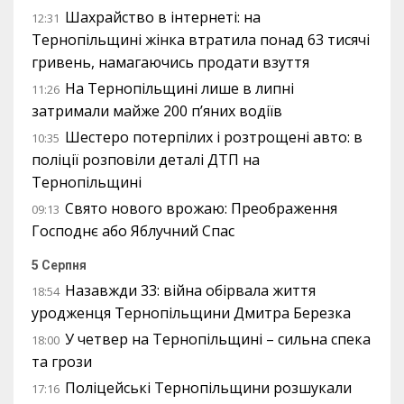
Шахрайство в інтернеті: на
12:31
Тернопільщині жінка втратила понад 63 тисячі
гривень, намагаючись продати взуття
На Тернопільщині лише в липні
11:26
затримали майже 200 п’яних водіїв
Шестеро потерпілих і розтрощені авто: в
10:35
поліції розповіли деталі ДТП на
Тернопільщині
Свято нового врожаю: Преображення
09:13
Господнє або Яблучний Спас
5 Серпня
Назавжди 33: війна обірвала життя
18:54
уродженця Тернопільщини Дмитра Березка
У четвер на Тернопільщині – сильна спека
18:00
та грози
Поліцейські Тернопільщини розшукали
17:16