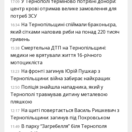
У Тернополі терміново потрібні донори:
17:09
центр крові отримав велике замовлення для
потреб ЗСУ
На Тернопільщині спіймали браконьєра,
16:34
який сітками наловив риби на понад 220 тисяч
гривень
Смертельна ДТП на Тернопільщині:
15:38
медики не врятували життя 16-річного
мотоцикліста
На фронті загинув Юрій Пушкар з
13:23
Тернопільщини: війна забирає найкращих
Поліція знайшла нападника, який у
12:50
Тернополі травмував дитину металевою
пляшкою
На щиті повертається Василь Ришкевич з
12:17
Тернопільщини: загинув під Покровськом
В парку “Загребелля” біля Тернополя
11:49