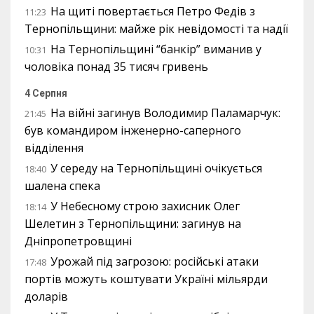
На щиті повертається Петро Федів з
11:23
Тернопільщини: майже рік невідомості та надії
На Тернопільщині “банкір” виманив у
10:31
чоловіка понад 35 тисяч гривень
4 Серпня
На війні загинув Володимир Паламарчук:
21:45
був командиром інженерно-саперного
відділення
У середу на Тернопільщині очікується
18:40
шалена спека
У Небесному строю захисник Олег
18:14
Шелетин з Тернопільщини: загинув на
Дніпропетровщині
Урожай під загрозою: російські атаки
17:48
портів можуть коштувати Україні мільярди
доларів