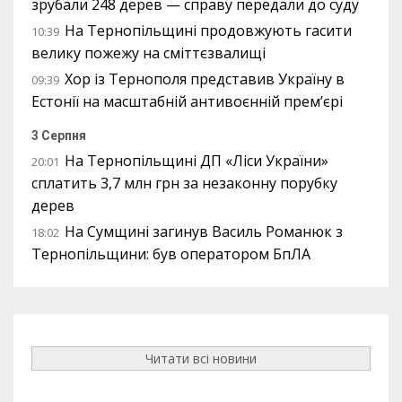
зрубали 248 дерев — справу передали до суду
На Тернопільщині продовжують гасити
10:39
велику пожежу на сміттєзвалищі
Хор із Тернополя представив Україну в
09:39
Естонії на масштабній антивоєнній прем’єрі
3 Серпня
На Тернопільщині ДП «Ліси України»
20:01
сплатить 3,7 млн грн за незаконну порубку
дерев
На Сумщині загинув Василь Романюк з
18:02
Тернопільщини: був оператором БпЛА
Читати всі новини