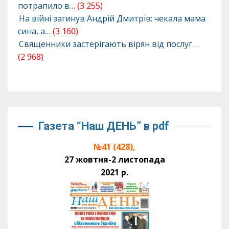
потрапило в…
(3 255)
На війні загинув Андрій Дмитрів: чекала мама
сина, а…
(3 160)
Священники застерігають вірян від послуг…
(2 968)
Газета “Наш ДЕНЬ” в pdf
№41 (428),
27 жовтня-2 листопада
2021 р.