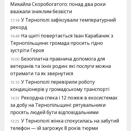
Михайла Скоробогатого: понад два роки
вважали зниклим безвісти
У Тернополі зафіксували температурний
17:18
рекорд
На щиті повертається Іван Карабаник з
16:48
Тернопільщини: громада просить гідно
зустріти Героя
Безоплатна правнича допомога для
16:00
ветеранів та їхніх родин: які послуги можна
отримати та як звернутися
У Тернополі перевірили роботу
15:10
кондиціонерів у громадському транспорті
Рекордна спека і 12 пожеж в екосистемах
14:33
за добу на Тернопільщині: рятувальники
просять людей бути відповідальними
У Тернополі жінка спокусилась на забутий
13:25
телефон — їй загрожує 8 років тюрми