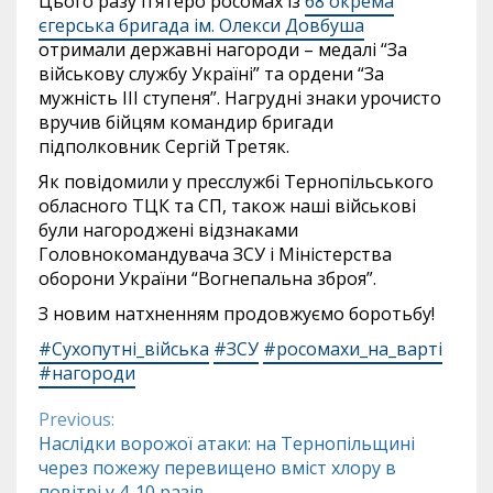
Цього разу п’ятеро росомах із
68 окрема
єгерська бригада ім. Олекси Довбуша
отримали державні нагороди – медалі “За
військову службу Україні” та ордени “За
мужність ІІІ ступеня”. Нагрудні знаки урочисто
вручив бійцям командир бригади
підполковник Сергій Третяк.
Як повідомили у пресслужбі Тернопільського
обласного ТЦК та СП, також наші військові
були нагороджені відзнаками
Головнокомандувача ЗСУ і Міністерства
оборони України “Вогнепальна зброя”.
З новим натхненням продовжуємо боротьбу!
#Сухопутні_війська
#ЗСУ
#росомахи_на_варті
#нагороди
Previous:
Continue
Наслідки ворожої атаки: на Тернопільщині
через пожежу перевищено вміст хлору в
Reading
повітрі у 4-10 разів