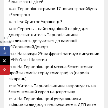
більше сотні дітей
Тернопіль отримав 17 нових тролейбусів
16:41
«Електрон»
Ісус Христос Українець?
16:03
Серпень – найскладніший період для
14:30
донорства: жителів Тернопільщини
13
закликають долучитися до кампанії
SHARES
«ЯСерпневийДонор»
Назавжди 29: на фронті загинув випускник
13
13:47
ЗУНУ Олег Шелетин
На Тернопільщині можна безкоштовно
13:18
пройти комп’ютерну томографію (перелік
лікарень)
Жителів Тернопільщини запрошують на
12:30
безкоштовний курс з нацспротиву
На Тернопільщині рятувальники
12:04
звільнили людину з понівеченого в ДТП авто