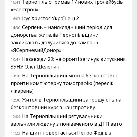
Тернопіль отримав 17 нових тролейбусів
16:41
«Електрон»
Ісус Христос Українець?
16:03
Серпень – найскладніший період для
14:30
донорства: жителів Тернопільщини
закликають долучитися до кампанії
«ЯСерпневийДонор»
Назавжди 29: на фронті загинув випускник
13:47
ЗУНУ Олег Шелетин
На Тернопільщині можна безкоштовно
13:18
пройти комп’ютерну томографію (перелік
лікарень)
Жителів Тернопільщини запрошують на
12:30
безкоштовний курс з нацспротиву
На Тернопільщині рятувальники
12:04
звільнили людину з понівеченого в ДТП авто
На щиті повертається Петро Федів з
11:23