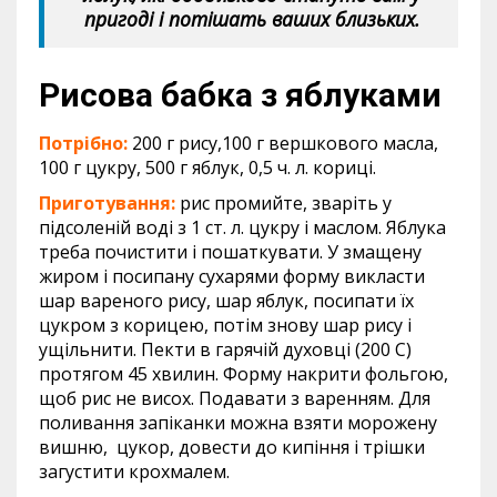
пригоді і потішать ваших близьких.
Рисова бабка з яблуками
Потрібно:
200 г рису,100 г вершкового масла,
100 г цукру, 500 г яблук, 0,5 ч. л. кориці.
Приготування:
рис промийте, зваріть у
підсоленій воді з 1 ст. л. цукру і маслом. Яблука
треба почистити і пошаткувати. У змащену
жиром і посипану сухарями форму викласти
шар вареного рису, шар яблук, посипати їх
цукром з корицею, потім знову шар рису і
ущільнити. Пекти в гарячій духовці (200 С)
протягом 45 хвилин. Форму накрити фольгою,
щоб рис не висох. Подавати з варенням. Для
поливання запіканки можна взяти морожену
вишню, цукор, довести до кипіння і трішки
загустити крохмалем.