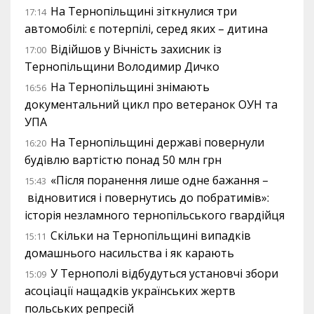
На Тернопільщині зіткнулися три
17:14
автомобілі: є потерпілі, серед яких – дитина
Відійшов у Вічність захисник із
17:00
Тернопільщини Володимир Дичко
На Тернопільщині знімають
16:56
документальний цикл про ветеранок ОУН та
УПА
На Тернопільщині державі повернули
16:20
будівлю вартістю понад 50 млн грн
«Після поранення лише одне бажання –
15:43
відновитися і повернутись до побратимів»:
історія незламного тернопільського гвардійця
Скільки на Тернопільщині випадків
15:11
домашнього насильства і як карають
У Тернополі відбудуться установчі збори
15:09
асоціації нащадків українських жертв
польських репресій