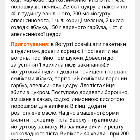
порошку до печива, 2\3 скл. цукру, 2 пакети по
40 г пудингу ванільного, 700 мл. йогурту
апельсинового, 1 ч. л. кориці меленої, 2 кисло-
солодкі яблука, 150 г вареного гарбуза, 1 ст. л.
апельсинової цедри.
Приготування:
в йогурті розмішати пакетики
з пудингом, додати корицю і поставити на
вогонь, постійно помішуючи. Довести до
загустіння (1 хвилина після закипання).У
йогуртовий пудинг додати почищені і порізані
скибками яблука, порізаний скибками варений
гарбуз, апельсинову цедру. Для тіста яйця
збити з цукром. Поступово додавати борошно,
змішане з какао, содою, лимонною кислотою і
порошком для випічки. В кінці додати
розтоплене масло. На дно змащеної форми
вилити половину тіста. Зверху – пудингово-
йогуртову заливку. На заливку вилити решту
шоколадного тіста. Випікати 40 хвилин при 200