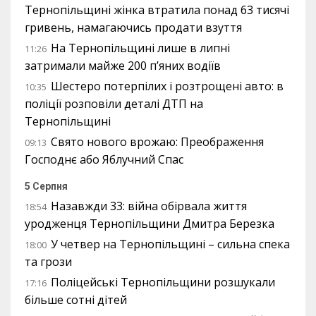
Тернопільщині жінка втратила понад 63 тисячі
гривень, намагаючись продати взуття
На Тернопільщині лише в липні
11:26
затримали майже 200 п’яних водіїв
Шестеро потерпілих і розтрощені авто: в
10:35
поліції розповіли деталі ДТП на
Тернопільщині
Свято нового врожаю: Преображення
09:13
Господнє або Яблучний Спас
5 Серпня
Назавжди 33: війна обірвала життя
18:54
уродженця Тернопільщини Дмитра Березка
У четвер на Тернопільщині – сильна спека
18:00
та грози
Поліцейські Тернопільщини розшукали
17:16
більше сотні дітей