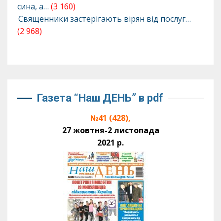
сина, а…
(3 160)
Священники застерігають вірян від послуг…
(2 968)
Газета “Наш ДЕНЬ” в pdf
№41 (428),
27 жовтня-2 листопада
2021 р.