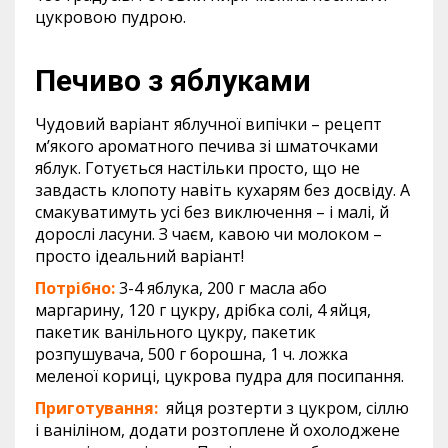
цукровою пудрою.
Печиво з яблуками
Чудовий варіант яблучної випічки – рецепт
м’якого ароматного печива зі шматочками
яблук. Готується настільки просто, що не
завдасть клопоту навіть кухарям без досвіду. А
смакуватимуть усі без виключення – і малі, й
дорослі ласуни. З чаєм, кавою чи молоком –
просто ідеальний варіант!
Потрібно:
3-4 яблука, 200 г масла або
маргарину, 120 г цукру, дрібка солі, 4 яйця,
пакетик ванільного цукру, пакетик
розпушувача, 500 г борошна, 1 ч. ложка
меленої кориці, цукрова пудра для посипання.
Приготування:
яйця розтерти з цукром, сіллю
і ваніліном, додати розтоплене й охолоджене