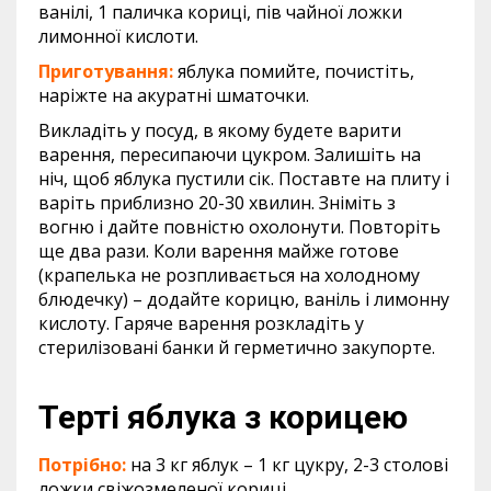
ванілі, 1 паличка кориці, пів чайної ложки
лимонної кислоти.
Приготування:
яблука помийте, почистіть,
наріжте на акуратні шматочки.
Викладіть у посуд, в якому будете варити
варення, пересипаючи цукром. Залишіть на
ніч, щоб яблука пустили сік. Поставте на плиту і
варіть приблизно 20-30 хвилин. Зніміть з
вогню і дайте повністю охолонути. Повторіть
ще два рази. Коли варення майже готове
(крапелька не розпливається на холодному
блюдечку) – додайте корицю, ваніль і лимонну
кислоту. Гаряче варення розкладіть у
стерилізовані банки й герметично закупорте.
Терті яблука з корицею
Потрібно:
на 3 кг яблук – 1 кг цукру, 2-3 столові
ложки свіжозмеленої кориці.