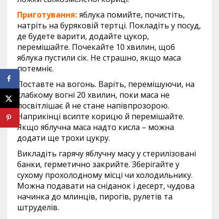
Приготування:
яблука помийте, почистіть,
натріть на буряковій тертці. Покладіть у посуд,
де будете варити, додайте цукор,
перемішайте. Почекайте 10 хвилин, щоб
яблука пустили сік. Не страшно, якщо маса
потемніє.
Поставте на вогонь. Варіть, перемішуючи, на
слабкому вогні 20 хвилин, поки маса не
посвітлішає й не стане напівпрозорою.
Наприкінці всипте корицю й перемішайте.
Якщо яблучна маса надто кисла – можна
додати ще трохи цукру.
Викладіть гарячу яблучну масу у стерилізовані
банки, герметично закрийте. Зберігайте у
сухому прохолодному місці чи холодильнику.
Можна подавати на сніданок і десерт, чудова
начинка до млинців, пирогів, рулетів та
штруделів.