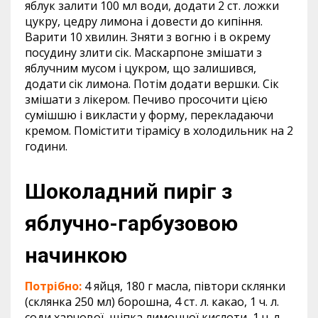
яблук залити 100 мл води, додати 2 ст. ложки
цукру, цедру лимона і довести до кипіння.
Варити 10 хвилин. Зняти з вогню і в окрему
посудину злити сік. Маскарпоне змішати з
яблучним мусом і цукром, що залишився,
додати сік лимона. Потім додати вершки. Сік
змішати з лікером. Печиво просочити цією
сумішшю і викласти у форму, перекладаючи
кремом. Помістити тірамісу в холодильник на 2
години.
Шоколадний пиріг з
яблучно-гарбузовою
начинкою
Потрібно:
4 яйця, 180 г масла, півтори склянки
(склянка 250 мл) борошна, 4 ст. л. какао, 1 ч. л.
соди харчової, щіпка лимонної кислоти, 1 ч. л.