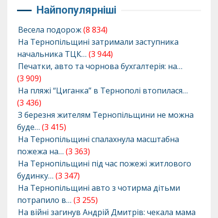
Найпопулярніші
Весела подорож
(8 834)
На Тернопільщині затримали заступника
начальника ТЦК…
(3 944)
Печатки, авто та чорнова бухгалтерія: на…
(3 909)
На пляжі “Циганка” в Тернополі втопилася…
(3 436)
З березня жителям Тернопільщини не можна
буде…
(3 415)
На Тернопільщині спалахнула масштабна
пожежа на…
(3 363)
На Тернопільщині під час пожежі житлового
будинку…
(3 347)
На Тернопільщині авто з чотирма дітьми
потрапило в…
(3 255)
На війні загинув Андрій Дмитрів: чекала мама