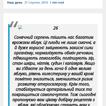
Наш день
21 Серпня, 2016
1 min read
Сонячний серпень тішить нас багатим
врожаєм яблук. Ці плоди не лише смачні, а
й дуже корисні: зміцнюють захисні сили
організму, нормалізують обмін речовин,
підвищують гемоглобін, поліпшують зір,
стан шкіри, нігтів, судин і капілярів. Якщо
ви з’їдаєте за день хоча б одне велике
яблуко, рівень холестерину у вашій крові
помітно знизиться, зменшиться ризик
розвитку атеросклерозу. Крім того,
стабілізується артеріальний тиск та
покращиться самопочуття. Тож сьогодні
пропонуємо вам цікаву добірку рецептів з
яблук, які обов’язково стануть вам у