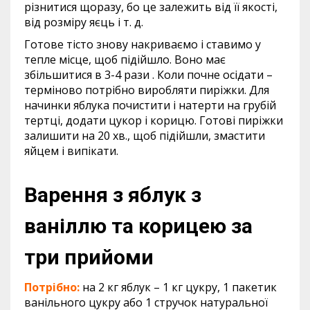
різнитися щоразу, бо це залежить від її якості,
від розміру яєць і т. д.
Готове тісто знову накриваємо і ставимо у
тепле місце, щоб підійшло. Воно має
збільшитися в 3-4 рази . Коли почне осідати –
терміново потрібно виробляти пиріжки. Для
начинки яблука почистити і натерти на грубій
тертці, додати цукор і корицю. Готові пиріжки
залишити на 20 хв., щоб підійшли, змастити
яйцем і випікати.
Варення з яблук з
ваніллю та корицею за
три прийоми
Потрібно:
на 2 кг яблук – 1 кг цукру, 1 пакетик
ванільного цукру або 1 стручок натуральної