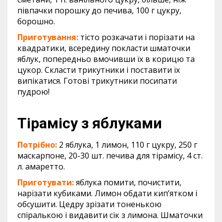
півпачки порошку до печива, 100 г цукру,
борошно.
Приготування:
тісто розкачати і порізати на
квадратики, всередину покласти шматочки
яблук, попередньо вмочивши їх в корицю та
цукор. Скласти трикутники і поставити їх
випікатися. Готові трикутники посипати
пудрою!
Тірамісу з яблуками
Потрібно:
2 яблука, 1 лимон, 110 г цукру, 250 г
маскарпоне, 20-30 шт. печива для тірамісу, 4 ст.
л. амаретто.
Приготувати:
яблука помити, почистити,
нарізати кубиками. Лимон обдати кип’ятком і
обсушити. Цедру зрізати тоненькою
спіралькою і видавити сік з лимона. Шматочки