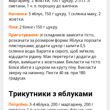
маргарину, 2 жовтки, 100 г цукру, 2-3 ст. л.
сметани, 1 ч. л. порошку до випічки.
Начинка:
5 яблук, 150 г цукру, 1 склянка маку, 2
жовтки.
Піна:
2 білки і 150 г цукру.
Приготування:
зі складників замісити тісто,
розкачати за розміром форми. Яблука порізати
плястерками, додати цукор і залити 0,5
склянки води. Варити в сиропі, щоб зм’якли,
відцідити рідину. Мак перетерти і додати до
яблук, вимішати з жовтками. Викласти на тісто.
Білки збити з цукром на круту піну. Викласти
зверху на начинку. Пекти 40 хв. при 180
градусах.
Трикутники з яблуками
Потрібно:
3-4 яблука, 200 г маргарину, 200 г
сметани, 1 п. ванільного цукру, більше, ніж