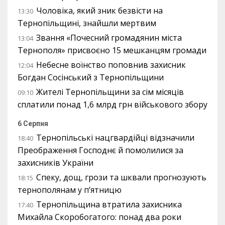
Чоловіка, який зник безвісти на
13:30
Тернопільщині, знайшли мертвим
Звання «Почесний громадянин міста
13:04
Тернополя» присвоєно 15 мешканцям громади
Небесне воїнство поповнив захисник
12:04
Богдан Сосінський з Тернопільщини
Жителі Тернопільщини за сім місяців
09:10
сплатили понад 1,6 млрд грн військового збору
6 Серпня
Тернопільські нацгвардійці відзначили
18:40
Преображення Господнє й помолилися за
захисників України
Спеку, дощ, грози та шквали прогнозують
18:15
тернополянам у п’ятницю
Тернопільщина втратила захисника
17:40
Михайла Скоробогатого: понад два роки