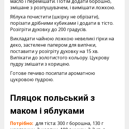
масло і перемішати. Потім додати борошно,
змішане з розпушувачем, і вимішати ложкою.
Яблука почистити (шкірку не обрізати),
порізати дрібними кубиками і додати в тісто.
Розігріти духовку до 200 градусів.
Викладати чайною ложкою невеликі гірки на
деко, застелене папером для випічки,
поставити у розігріту духовку на 15 хв.
Випікати до золотистого кольору. Цукрову
пудру змішати з корицею.
Готове печиво посипати ароматною
цукровою пудрою.
Пляцок польський з
маком і яблуками
Потрібно:
для тіста: 300 г борошна, 130 г