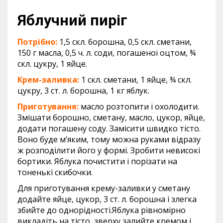
Яблучний пиріг
Потрібно:
1,5 скл. борошна, 0,5 скл. сметани,
150 г масла, 0,5 ч. л. соди, погашеної оцтом, ¾
скл. цукру, 1 яйце.
Крем-заливка:
1 скл. сметани, 1 яйце, ¾ скл.
цукру, 3 ст. л. борошна, 1 кг яблук.
Приготування:
масло розтопити і охолодити.
Змішати борошно, сметану, масло, цукор, яйце,
додати погашену соду. Замісити швидко тісто.
Воно буде м’яким, тому можна руками відразу
ж розподілити його у формі. Зробити невисокі
бортики. Яблука почистити і порізати на
тоненькі скибочки.
Для приготування крему-заливки у сметану
додайте яйце, цукор, 3 ст. л. борошна і злегка
збийте до однорідності.Яблука рівномірно
викладіть на тісто, зверху залийте кремом і