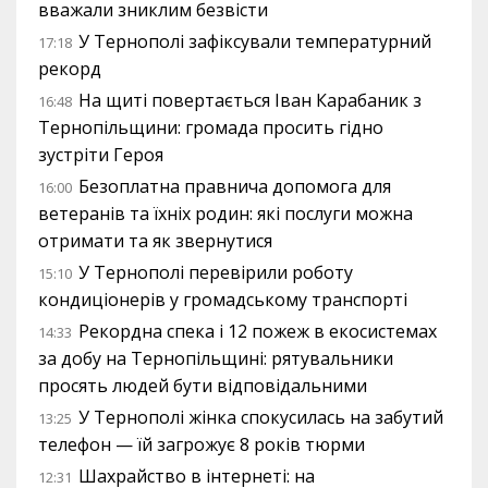
вважали зниклим безвісти
У Тернополі зафіксували температурний
17:18
рекорд
На щиті повертається Іван Карабаник з
16:48
Тернопільщини: громада просить гідно
зустріти Героя
Безоплатна правнича допомога для
16:00
ветеранів та їхніх родин: які послуги можна
отримати та як звернутися
У Тернополі перевірили роботу
15:10
кондиціонерів у громадському транспорті
Рекордна спека і 12 пожеж в екосистемах
14:33
за добу на Тернопільщині: рятувальники
просять людей бути відповідальними
У Тернополі жінка спокусилась на забутий
13:25
телефон — їй загрожує 8 років тюрми
Шахрайство в інтернеті: на
12:31