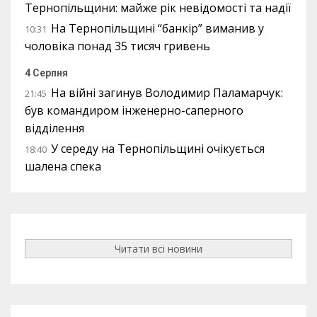
Тернопільщини: майже рік невідомості та надії
На Тернопільщині “банкір” виманив у
10:31
чоловіка понад 35 тисяч гривень
4 Серпня
На війні загинув Володимир Паламарчук:
21:45
був командиром інженерно-саперного
відділення
У середу на Тернопільщині очікується
18:40
шалена спека
Читати всі новини