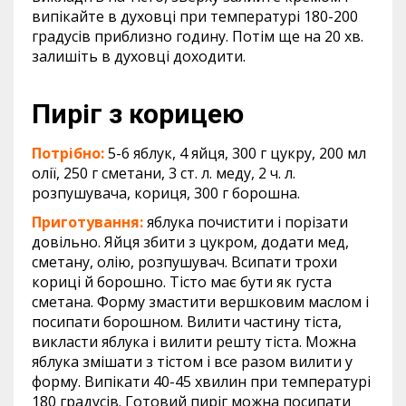
випікайте в духовці при температурі 180-200
градусів приблизно годину. Потім ще на 20 хв.
залишіть в духовці доходити.
Пиріг з корицею
Потрібно:
5-6 яблук, 4 яйця, 300 г цукру, 200 мл
олії, 250 г сметани, 3 ст. л. меду, 2 ч. л.
розпушувача, кориця, 300 г борошна.
Приготування:
яблука почистити і порізати
довільно. Яйця збити з цукром, додати мед,
сметану, олію, розпушувач. Всипати трохи
кориці й борошно. Тісто має бути як густа
сметана. Форму змастити вершковим маслом і
посипати борошном. Вилити частину тіста,
викласти яблука і вилити решту тіста. Можна
яблука змішати з тістом і все разом вилити у
форму. Випікати 40-45 хвилин при температурі
180 градусів. Готовий пиріг можна посипати