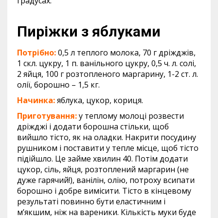
градусах.
Пиріжки з яблуками
Потрібно:
0,5 л теплого молока, 70 г дріжджів,
1 скл. цукру, 1 п. ванільного цукру, 0,5 ч. л. солі,
2 яйця, 100 г розтопленого маргарину, 1-2 ст. л.
олії, борошно – 1,5 кг.
Начинка:
яблука, цукор, кориця.
Приготування:
у теплому молоці розвести
дріжджі і додати борошна стільки, щоб
вийшло тісто, як на оладки. Накрити посудину
рушником і поставити у тепле місце, щоб тісто
підійшло. Це займе хвилин 40. Потім додати
цукор, сіль, яйця, розтоплений маргарин (не
дуже гарячий!), ванілін, олію, потроху всипати
борошно і добре вимісити. Тісто в кінцевому
результаті повинно бути еластичним і
м’якшим, ніж на вареники. Кількість муки буде