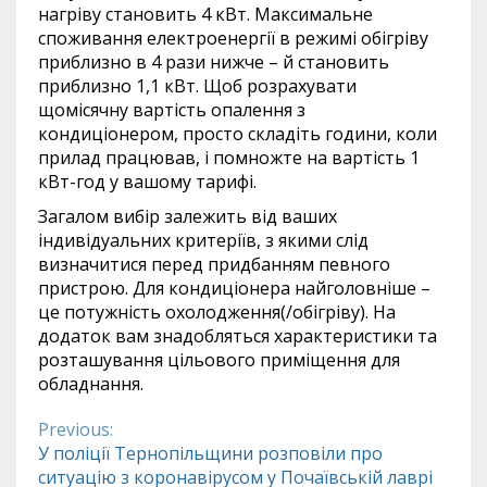
нагріву становить 4 кВт. Максимальне
споживання електроенергії в режимі обігріву
приблизно в 4 рази нижче – й становить
приблизно 1,1 кВт. Щоб розрахувати
щомісячну вартість опалення з
кондиціонером, просто складіть години, коли
прилад працював, і помножте на вартість 1
кВт-год у вашому тарифі.
Загалом вибір залежить від ваших
індивідуальних критеріїв, з якими слід
визначитися перед придбанням певного
пристрою. Для кондиціонера найголовніше –
це потужність охолодження(/обігріву). На
додаток вам знадобляться характеристики та
розташування цільового приміщення для
обладнання.
Previous:
Continue
У поліції Тернопільщини розповіли про
ситуацію з коронавірусом у Почаївській лаврі