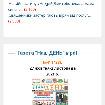
На війні загинув Андрій Дмитрів: чекала мама
сина, а…
(3 160)
Священники застерігають вірян від послуг…
(2 968)
Газета “Наш ДЕНЬ” в pdf
№41 (428),
27 жовтня-2 листопада
2021 р.