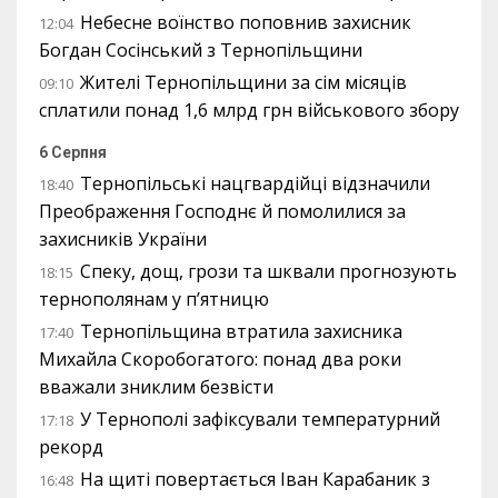
Небесне воїнство поповнив захисник
12:04
Богдан Сосінський з Тернопільщини
Жителі Тернопільщини за сім місяців
09:10
сплатили понад 1,6 млрд грн військового збору
6 Серпня
Тернопільські нацгвардійці відзначили
18:40
Преображення Господнє й помолилися за
захисників України
Спеку, дощ, грози та шквали прогнозують
18:15
тернополянам у п’ятницю
Тернопільщина втратила захисника
17:40
Михайла Скоробогатого: понад два роки
вважали зниклим безвісти
У Тернополі зафіксували температурний
17:18
рекорд
На щиті повертається Іван Карабаник з
16:48