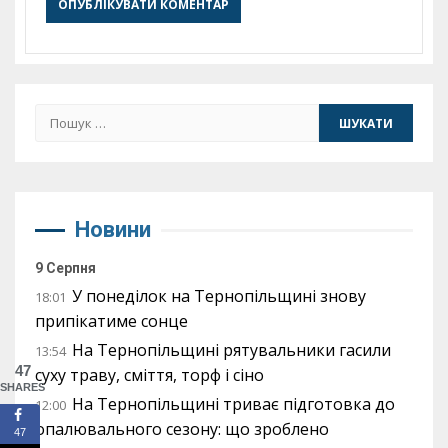
Пошук:
Новини
9 Серпня
У понеділок на Тернопільщині знову
18:01
припікатиме сонце
На Тернопільщині рятувальники гасили
13:54
47
суху траву, сміття, торф і сіно
SHARES
На Тернопільщині триває підготовка до
12:00
опалювального сезону: що зроблено
47