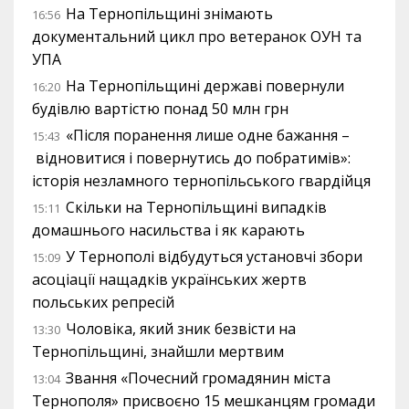
На Тернопільщині знімають
16:56
документальний цикл про ветеранок ОУН та
УПА
На Тернопільщині державі повернули
16:20
будівлю вартістю понад 50 млн грн
«Після поранення лише одне бажання –
15:43
відновитися і повернутись до побратимів»:
історія незламного тернопільського гвардійця
Скільки на Тернопільщині випадків
15:11
домашнього насильства і як карають
У Тернополі відбудуться установчі збори
15:09
асоціації нащадків українських жертв
польських репресій
Чоловіка, який зник безвісти на
13:30
Тернопільщині, знайшли мертвим
Звання «Почесний громадянин міста
13:04
Тернополя» присвоєно 15 мешканцям громади