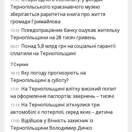
Тернопільського краєзнавчого музею
зберігається раритетна книга про життя
громади Гримайлова
Псевдопрацівник банку ошукав жительку
10:33
Тернопільщини на 28 тисяч гривень
Понад 5,8 млрд грн на соціальні гарантії
09:21
сплатили на Тернопільщині
7 Серпня
Яку погоду прогнозують на
18:10
Тернопільщині в суботу?
На Тернопільщині влітку високий попит
17:41
на оформлення паспортів: звернень – тисячі
На Тернопільщині зіткнулися три
17:14
автомобілі: є потерпілі, серед яких – дитина
Відійшов у Вічність захисник із
17:00
Тернопільщини Володимир Дичко