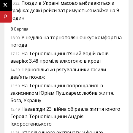
Поїзди в Україні масово вибиваються з
10:22
графіка: деякі рейси затримуються майже на 9
годин
8 Серпня
У неділю на тернополян очікує комфортна
18:00
погода
На Тернопільщині п’яний водій скоїв
17:12
аварію: 3,48 проміле алкоголю в крові
Тернопільські рятувальники гасили
14:39
дев’ять пожеж
На Тернопільщині попрощалися із
13:50
захисником Юрієм Пушкарем: любив життя,
Бога, Україну
Назавжди 23: війна обірвала життя юного
12:49
Героя з Тернопільщини Андрія
Іскоростенського
Історія одного експонату: у фондах
11:35