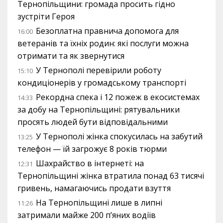
Тернопільщини: громада просить гідно
зустріти Героя
Безоплатна правнича допомога для
16:00
ветеранів та їхніх родин: які послуги можна
отримати та як звернутися
У Тернополі перевірили роботу
15:10
кондиціонерів у громадському транспорті
Рекордна спека і 12 пожеж в екосистемах
14:33
за добу на Тернопільщині: рятувальники
просять людей бути відповідальними
У Тернополі жінка спокусилась на забутий
13:25
телефон — їй загрожує 8 років тюрми
Шахрайство в інтернеті: на
12:31
Тернопільщині жінка втратила понад 63 тисячі
гривень, намагаючись продати взуття
На Тернопільщині лише в липні
11:26
затримали майже 200 п’яних водіїв