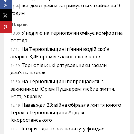
графіка: деякі рейси затримуються майже на 9
24
годин
8 Серпня
У неділю на тернополян очікує комфортна
18:00
погода
На Тернопільщині п’яний водій скоїв
17:12
аварію: 3,48 проміле алкоголю в крові
Тернопільські рятувальники гасили
14:39
дев’ять пожеж
На Тернопільщині попрощалися із
13:50
захисником Юрієм Пушкарем: любив життя,
Бога, Україну
Назавжди 23: війна обірвала життя юного
12:49
Героя з Тернопільщини Андрія
Іскоростенського
Історія одного експонату: у фондах
11:35