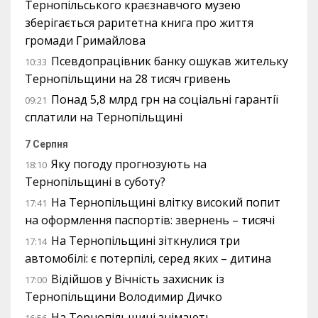
Тернопільського краєзнавчого музею
зберігається раритетна книга про життя
громади Гримайлова
Псевдопрацівник банку ошукав жительку
10:33
Тернопільщини на 28 тисяч гривень
Понад 5,8 млрд грн на соціальні гарантії
09:21
сплатили на Тернопільщині
7 Серпня
Яку погоду прогнозують на
18:10
Тернопільщині в суботу?
На Тернопільщині влітку високий попит
17:41
на оформлення паспортів: звернень – тисячі
На Тернопільщині зіткнулися три
17:14
автомобілі: є потерпілі, серед яких – дитина
Відійшов у Вічність захисник із
17:00
Тернопільщини Володимир Дичко
На Тернопільщині знімають