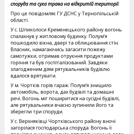
споруда та суха трава на відкритій території
.
Про це повідомляє ГУ ДСНС у Тернопільській
області.
У с. Шпиколоси Кременецького району вогонь
спалахнув у житловому будинку. Полум’я
пошкодило вікна, двері та облицювання стін.
Власник, намагаючись загасити пожежу
самотужки, отримав отруєння продуктами
горіння та був госпіталізований. Завдяки
злагодженим діям рятувальників будівлю
вдалося врятувати.
У м. Чортків горів гараж. Полум’я знищило
автомобіль, ворота, дах будівлі та домашні
речі. Вогонь міг поширитися на сусідні будівлі,
але рятувальники вчасно зупинили його та
зберегли три споруди.
У с. Верхняківці Чортківського району вночі
загорілася господарська споруда. Вогонь її