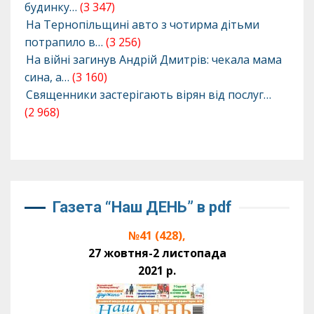
будинку…
(3 347)
На Тернопільщині авто з чотирма дітьми
потрапило в…
(3 256)
На війні загинув Андрій Дмитрів: чекала мама
сина, а…
(3 160)
Священники застерігають вірян від послуг…
(2 968)
Газета “Наш ДЕНЬ” в pdf
№41 (428),
27 жовтня-2 листопада
2021 р.