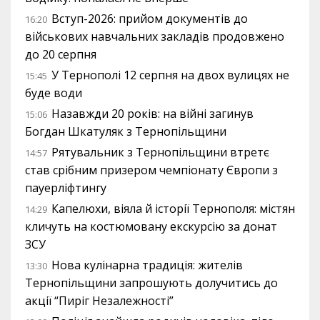
Вступ-2026: прийом документів до
16:20
військових навчальних закладів продовжено
до 20 серпня
У Тернополі 12 серпня на двох вулицях не
15:45
буде води
Назавжди 20 років: на війні загинув
15:06
Богдан Шкатуляк з Тернопільщини
Рятувальник з Тернопільщини втретє
14:57
став срібним призером чемпіонату Європи з
пауерліфтингу
Капелюхи, віяла й історії Тернополя: містян
14:29
кличуть на костюмовану екскурсію за донат
ЗСУ
Нова кулінарна традиція: жителів
13:30
Тернопільщини запрошують долучитись до
акції “Пиріг Незалежності”