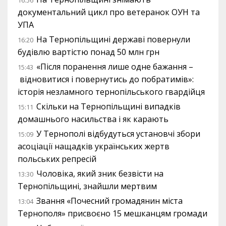
16:56
документальний цикл про ветеранок ОУН та
УПА
На Тернопільщині державі повернули
16:20
будівлю вартістю понад 50 млн грн
«Після поранення лише одне бажання –
15:43
відновитися і повернутись до побратимів»:
історія незламного тернопільського гвардійця
Скільки на Тернопільщині випадків
15:11
домашнього насильства і як карають
У Тернополі відбудуться установчі збори
15:09
асоціації нащадків українських жертв
польських репресій
Чоловіка, який зник безвісти на
13:30
Тернопільщині, знайшли мертвим
Звання «Почесний громадянин міста
13:04
Тернополя» присвоєно 15 мешканцям громади