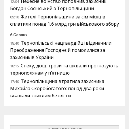
Небесне воїнство поповнив захисник
12:04
Богдан Сосінський з Тернопільщини
Жителі Тернопільщини за сім місяців
09:10
сплатили понад 1,6 млрд грн військового збору
6 Серпня
Тернопільські нацгвардійці відзначили
18:40
Преображення Господнє й помолилися за
захисників України
Спеку, дощ, грози та шквали прогнозують
18:15
тернополянам у п’ятницю
Тернопільщина втратила захисника
17:40
Михайла Скоробогатого: понад два роки
вважали зниклим безвісти