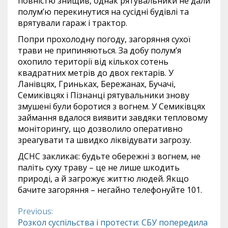
повністю знищив, однак рятувальники не дали
полум’ю перекинутися на сусідні будівлі та
врятували гараж і трактор.
Попри прохолодну погоду, загоряння сухої
трави не припиняються. За добу полум’я
охопило території від кількох сотень
квадратних метрів до двох гектарів. У
Ланівцях, Гриньках, Бережанах, Бучачі,
Семиківцях і Пізнанці рятувальники знову
змушені були боротися з вогнем. У Семиківцях
займання вдалося виявити завдяки тепловому
моніторингу, що дозволило оперативно
зреагувати та швидко ліквідувати загрозу.
ДСНС закликає: будьте обережні з вогнем, не
паліть суху траву – це не лише шкодить
природі, а й загрожує життю людей. Якщо
бачите загоряння – негайно телефонуйте 101.
Previous:
Continue
Розкол суспільства і протести: СБУ попередила