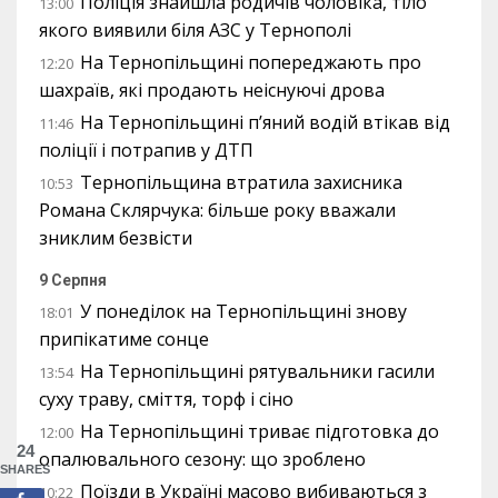
Поліція знайшла родичів чоловіка, тіло
13:00
якого виявили біля АЗС у Тернополі
На Тернопільщині попереджають про
12:20
шахраїв, які продають неіснуючі дрова
На Тернопільщині п’яний водій втікав від
11:46
поліції і потрапив у ДТП
Тернопільщина втратила захисника
10:53
Романа Склярчука: більше року вважали
зниклим безвісти
9 Серпня
У понеділок на Тернопільщині знову
18:01
припікатиме сонце
На Тернопільщині рятувальники гасили
13:54
суху траву, сміття, торф і сіно
На Тернопільщині триває підготовка до
12:00
24
опалювального сезону: що зроблено
SHARES
Поїзди в Україні масово вибиваються з
10:22