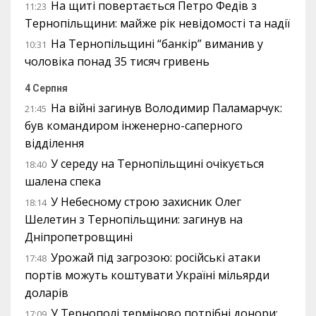
На щиті повертається Петро Федів з
11:23
Тернопільщини: майже рік невідомості та надії
На Тернопільщині “банкір” виманив у
10:31
чоловіка понад 35 тисяч гривень
4 Серпня
На війні загинув Володимир Паламарчук:
21:45
був командиром інженерно-саперного
відділення
У середу на Тернопільщині очікується
18:40
шалена спека
У Небесному строю захисник Олег
18:14
Шелетин з Тернопільщини: загинув на
Дніпропетровщині
Урожай під загрозою: російські атаки
17:48
портів можуть коштувати Україні мільярди
доларів
У Тернополі терміново потрібні донори:
17:09