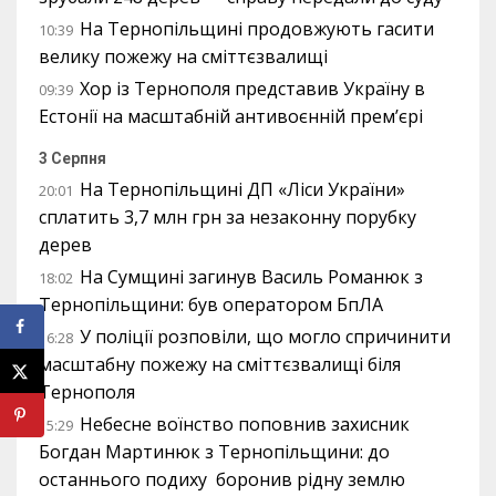
На Тернопільщині продовжують гасити
10:39
велику пожежу на сміттєзвалищі
Хор із Тернополя представив Україну в
09:39
Естонії на масштабній антивоєнній прем’єрі
3 Серпня
На Тернопільщині ДП «Ліси України»
20:01
сплатить 3,7 млн грн за незаконну порубку
дерев
На Сумщині загинув Василь Романюк з
18:02
Тернопільщини: був оператором БпЛА
У поліції розповіли, що могло спричинити
16:28
масштабну пожежу на сміттєзвалищі біля
Тернополя
Небесне воїнство поповнив захисник
15:29
Богдан Мартинюк з Тернопільщини: до
останнього подиху боронив рідну землю