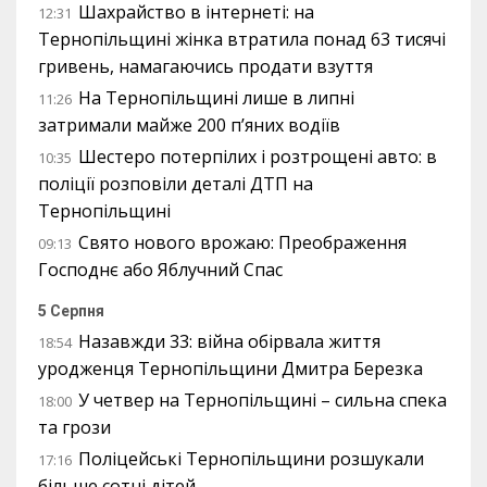
Шахрайство в інтернеті: на
12:31
Тернопільщині жінка втратила понад 63 тисячі
гривень, намагаючись продати взуття
На Тернопільщині лише в липні
11:26
затримали майже 200 п’яних водіїв
Шестеро потерпілих і розтрощені авто: в
10:35
поліції розповіли деталі ДТП на
Тернопільщині
Свято нового врожаю: Преображення
09:13
Господнє або Яблучний Спас
5 Серпня
Назавжди 33: війна обірвала життя
18:54
уродженця Тернопільщини Дмитра Березка
У четвер на Тернопільщині – сильна спека
18:00
та грози
Поліцейські Тернопільщини розшукали
17:16
більше сотні дітей