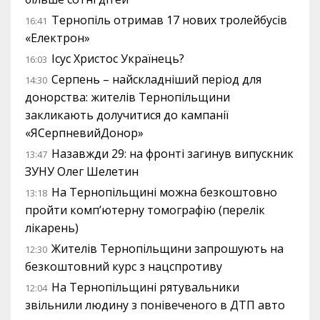
Тернопіль отримав 17 нових тролейбусів
16:41
«Електрон»
Ісус Христос Українець?
16:03
Серпень – найскладніший період для
14:30
донорства: жителів Тернопільщини
закликають долучитися до кампанії
«ЯСерпневийДонор»
Назавжди 29: на фронті загинув випускник
13:47
ЗУНУ Олег Шелетин
На Тернопільщині можна безкоштовно
13:18
пройти комп’ютерну томографію (перелік
лікарень)
Жителів Тернопільщини запрошують на
12:30
безкоштовний курс з нацспротиву
На Тернопільщині рятувальники
12:04
звільнили людину з понівеченого в ДТП авто