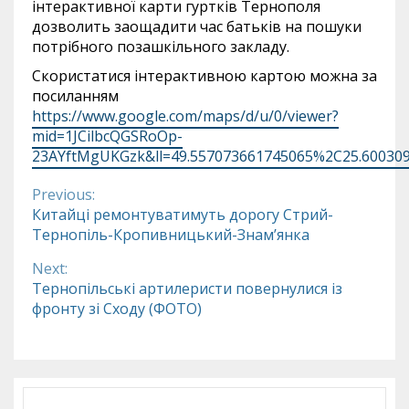
інтерактивної карти гуртків Тернополя
дозволить заощадити час батьків на пошуки
потрібного позашкільного закладу.
Скористатися інтерактивною картою можна за
посиланням
https://www.google.com/maps/d/u/0/viewer?
mid=1JCilbcQGSRoOp-
23AYftMgUKGzk&ll=49.557073661745065%2C25.60030
Previous:
Continue
Китайці ремонтуватимуть дорогу Стрий-
Тернопіль-Кропивницький-Знам’янка
Reading
Next:
Тернопільські артилеристи повернулися із
фронту зі Сходу (ФОТО)