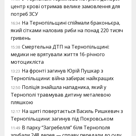
центр крові отримав велике замовлення для
потреб ЗСУ
На Тернопільщині спіймали браконьєра,
16:34
який сітками наловив риби на понад 220 тисяч
гривень
Смертельна ДТП на Тернопільщині:
15:38
медики не врятували життя 16-річного
мотоцикліста
На фронті загинув Юрій Пушкар з
13:23
Тернопільщини: війна забирає найкращих
Поліція знайшла нападника, який у
12:50
Тернополі травмував дитину металевою
пляшкою
На щиті повертається Василь Ришкевич з
12:17
Тернопільщини: загинув під Покровськом
В парку “Загребелля” біля Тернополя
11:49
зрубали 248 дерев — справу передали до суду