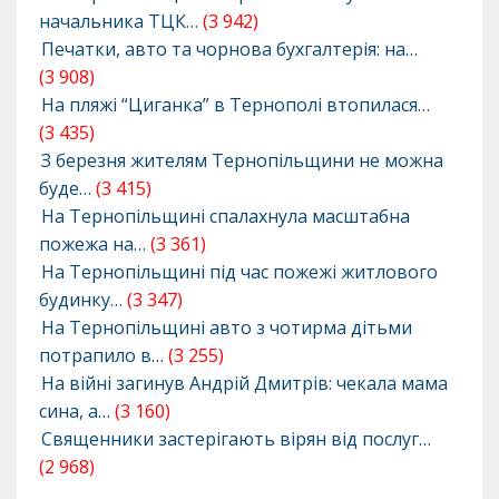
начальника ТЦК…
(3 942)
Печатки, авто та чорнова бухгалтерія: на…
(3 908)
На пляжі “Циганка” в Тернополі втопилася…
(3 435)
З березня жителям Тернопільщини не можна
буде…
(3 415)
На Тернопільщині спалахнула масштабна
пожежа на…
(3 361)
На Тернопільщині під час пожежі житлового
будинку…
(3 347)
На Тернопільщині авто з чотирма дітьми
потрапило в…
(3 255)
На війні загинув Андрій Дмитрів: чекала мама
сина, а…
(3 160)
Священники застерігають вірян від послуг…
(2 968)