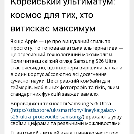
Корейський ультиматум:
космос для тих, хто
витискає максимум
Якщо Apple — це про вишуканий стиль та
простоту, то топова азіатська альтернатива —
це агресивний технологічний максималізм.
Коли читаєш свіжий огляд Samsung S26 Ultra,
стає очевидно, що інженери вирішили запхати
в один корпус абсолютно всі досягнення
сучасної науки. Це справжній комбайн для
геймерів, мобільних фотографів та гіків, яким
стандартних функцій завжди замало.
Впроваджені технології Samsung S26 Ultra
(
https://stls.store/uk/smartfony/lineyka:galaxy-
s26-ultra_proizvoditel:samsung/
) вражають уяву
своїми цифрами та реальними можливостями:
Гігантський дисплей з адаптивною частотою,