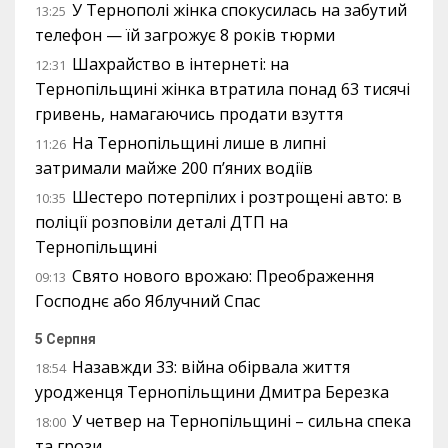
У Тернополі жінка спокусилась на забутий
13:25
телефон — їй загрожує 8 років тюрми
Шахрайство в інтернеті: на
12:31
Тернопільщині жінка втратила понад 63 тисячі
гривень, намагаючись продати взуття
На Тернопільщині лише в липні
11:26
затримали майже 200 п’яних водіїв
Шестеро потерпілих і розтрощені авто: в
10:35
поліції розповіли деталі ДТП на
Тернопільщині
Свято нового врожаю: Преображення
09:13
Господнє або Яблучний Спас
5 Серпня
Назавжди 33: війна обірвала життя
18:54
уродженця Тернопільщини Дмитра Березка
У четвер на Тернопільщині – сильна спека
18:00
та грози