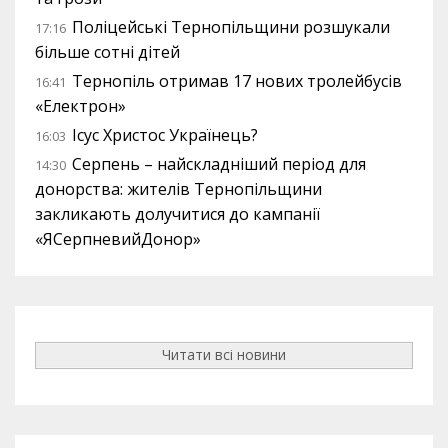
Поліцейські Тернопільщини розшукали
17:16
більше сотні дітей
Тернопіль отримав 17 нових тролейбусів
16:41
«Електрон»
Ісус Христос Українець?
16:03
Серпень – найскладніший період для
14:30
донорства: жителів Тернопільщини
закликають долучитися до кампанії
«ЯСерпневийДонор»
Читати всі новини