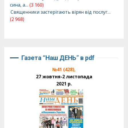
сина, а…
(3 160)
Священники застерігають вірян від послуг…
(2 968)
Газета “Наш ДЕНЬ” в pdf
№41 (428),
27 жовтня-2 листопада
2021 р.