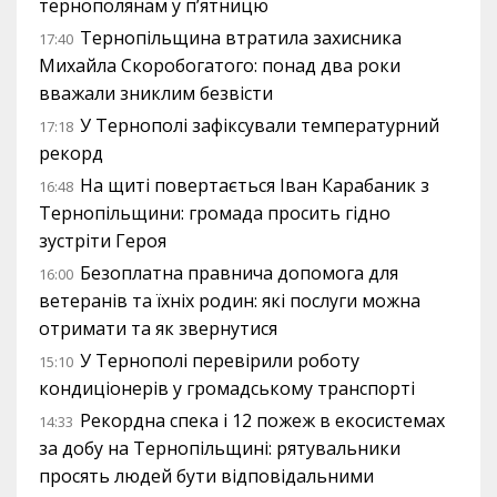
тернополянам у п’ятницю
Тернопільщина втратила захисника
17:40
Михайла Скоробогатого: понад два роки
вважали зниклим безвісти
У Тернополі зафіксували температурний
17:18
рекорд
На щиті повертається Іван Карабаник з
16:48
Тернопільщини: громада просить гідно
зустріти Героя
Безоплатна правнича допомога для
16:00
ветеранів та їхніх родин: які послуги можна
отримати та як звернутися
У Тернополі перевірили роботу
15:10
кондиціонерів у громадському транспорті
Рекордна спека і 12 пожеж в екосистемах
14:33
за добу на Тернопільщині: рятувальники
просять людей бути відповідальними