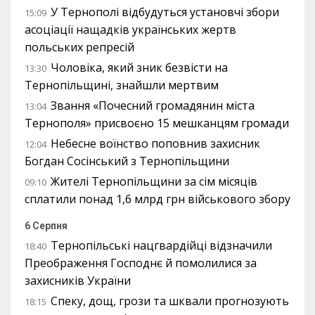
У Тернополі відбудуться установчі збори
15:09
асоціації нащадків українських жертв
польських репресій
Чоловіка, який зник безвісти на
13:30
Тернопільщині, знайшли мертвим
Звання «Почесний громадянин міста
13:04
Тернополя» присвоєно 15 мешканцям громади
Небесне воїнство поповнив захисник
12:04
Богдан Сосінський з Тернопільщини
Жителі Тернопільщини за сім місяців
09:10
сплатили понад 1,6 млрд грн військового збору
6 Серпня
Тернопільські нацгвардійці відзначили
18:40
Преображення Господнє й помолилися за
захисників України
Спеку, дощ, грози та шквали прогнозують
18:15