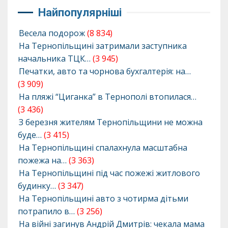
Найпопулярніші
Весела подорож
(8 834)
На Тернопільщині затримали заступника
начальника ТЦК…
(3 945)
Печатки, авто та чорнова бухгалтерія: на…
(3 909)
На пляжі “Циганка” в Тернополі втопилася…
(3 436)
З березня жителям Тернопільщини не можна
буде…
(3 415)
На Тернопільщині спалахнула масштабна
пожежа на…
(3 363)
На Тернопільщині під час пожежі житлового
будинку…
(3 347)
На Тернопільщині авто з чотирма дітьми
потрапило в…
(3 256)
На війні загинув Андрій Дмитрів: чекала мама