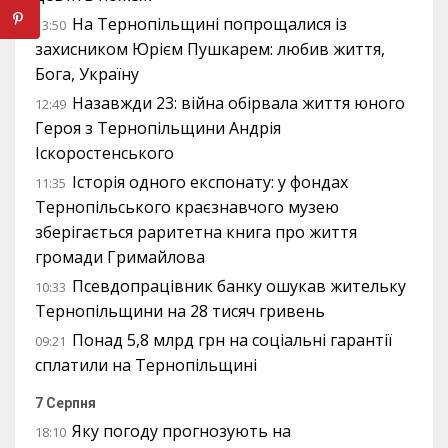
На Тернопільщині попрощалися із
13:50
захисником Юрієм Пушкарем: любив життя,
Бога, Україну
Назавжди 23: війна обірвала життя юного
12:49
Героя з Тернопільщини Андрія
Іскоростенського
Історія одного експонату: у фондах
11:35
Тернопільського краєзнавчого музею
зберігається раритетна книга про життя
громади Гримайлова
Псевдопрацівник банку ошукав жительку
10:33
Тернопільщини на 28 тисяч гривень
Понад 5,8 млрд грн на соціальні гарантії
09:21
сплатили на Тернопільщині
7 Серпня
Яку погоду прогнозують на
18:10