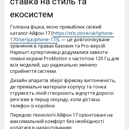
ставка на стиль та
екосистем
Головна фішка, якою приваблює свіжий
каталог Айфон 17 (
https://stls.store/uk/iphone-
170/seriya:iphone-17/
), — це довгоочікуване
зрівняння в правах базових та Pro-версій.
Нарешті купертинівці додумалися завезти
плавні екрани ProMotion з частотою 120 Гц для
всіх моделей, що радикально змінило
сприйняття системи.
Дизайн апаратів зберіг фірмову витонченість,
де преміальні матеріали корпусу та тонка
струмкість ліній створюють відчуття дорогої
речі вже в першу секунду, коли дістаєш
телефон із коробки.
Передові технології Айфон 17 орієнтовані на
максимальний комфорт без необхідності
копатися в налаштуваннях: