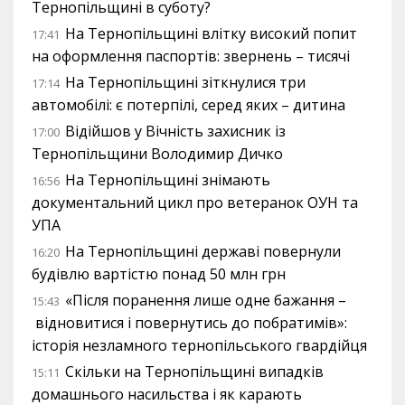
Тернопільщині в суботу?
На Тернопільщині влітку високий попит
17:41
на оформлення паспортів: звернень – тисячі
На Тернопільщині зіткнулися три
17:14
автомобілі: є потерпілі, серед яких – дитина
Відійшов у Вічність захисник із
17:00
Тернопільщини Володимир Дичко
На Тернопільщині знімають
16:56
документальний цикл про ветеранок ОУН та
УПА
На Тернопільщині державі повернули
16:20
будівлю вартістю понад 50 млн грн
«Після поранення лише одне бажання –
15:43
відновитися і повернутись до побратимів»:
історія незламного тернопільського гвардійця
Скільки на Тернопільщині випадків
15:11
домашнього насильства і як карають