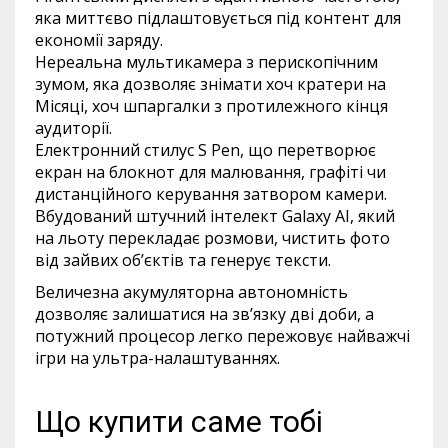
яка миттєво підлаштовується під контент для
економії заряду.
Нереальна мультикамера з перископічним
зумом, яка дозволяє знімати хоч кратери на
Місяці, хоч шпаргалки з протилежного кінця
аудиторії.
Електронний стилус S Pen, що перетворює
екран на блокнот для малювання, графіті чи
дистанційного керування затвором камери.
Вбудований штучний інтелект Galaxy AI, який
на льоту перекладає розмови, чистить фото
від зайвих об’єктів та генерує тексти.
Величезна акумуляторна автономність
дозволяє залишатися на зв’язку дві доби, а
потужний процесор легко пережовує найважчі
ігри на ультра-налаштуваннях.
Що купити саме тобі