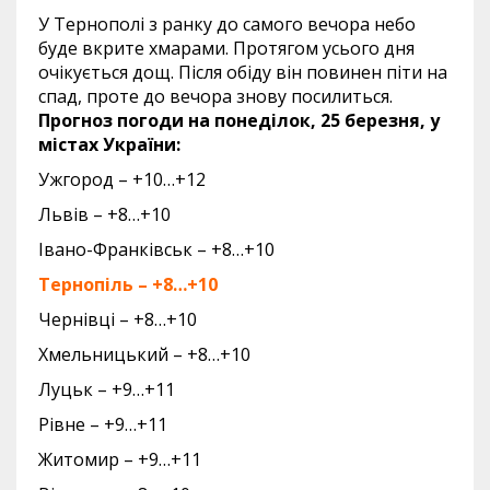
У Тернополі з ранку до самого вечора небо
буде вкрите хмарами. Протягом усього дня
очікується дощ. Після обіду він повинен піти на
спад, проте до вечора знову посилиться.
Прогноз погоди на понеділок, 25 березня, у
містах України:
Ужгород – +10…+12
Львів – +8…+10
Івано-Франківськ – +8…+10
Тернопіль – +8…+10
Чернівці – +8…+10
Хмельницький – +8…+10
Луцьк – +9…+11
Рівне – +9…+11
Житомир – +9…+11