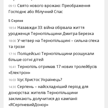
Свято нового врожаю: Преображення
09:13
Господнє або Яблучний Спас
5 Серпня
Назавжди 33: війна обірвала життя
18:54
уродженця Тернопільщини Дмитра Березка
У четвер на Тернопільщині – сильна спека
18:00
та грози
Поліцейські Тернопільщини розшукали
17:16
більше сотні дітей
Тернопіль отримав 17 нових тролейбусів
16:41
«Електрон»
Ісус Христос Українець?
16:03
Серпень – найскладніший період для
14:30
донорства: жителів Тернопільщини
закликають долучитися до кампанії
«ЯСерпневийДонор»