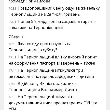
громади Гримайлова
Псевдопрацівник банку ошукав жительку
10:33
Тернопільщини на 28 тисяч гривень
Понад 5,8 млрд грн на соціальні гарантії
09:21
сплатили на Тернопільщині
7 Серпня
Яку погоду прогнозують на
18:10
Тернопільщині в суботу?
На Тернопільщині влітку високий попит
17:41
на оформлення паспортів: звернень – тисячі
На Тернопільщині зіткнулися три
17:14
автомобілі: є потерпілі, серед яких – дитина
Відійшов у Вічність захисник із
17:00
Тернопільщини Володимир Дичко
На Тернопільщині знімають
16:56
документальний цикл про ветеранок ОУН та
УПА