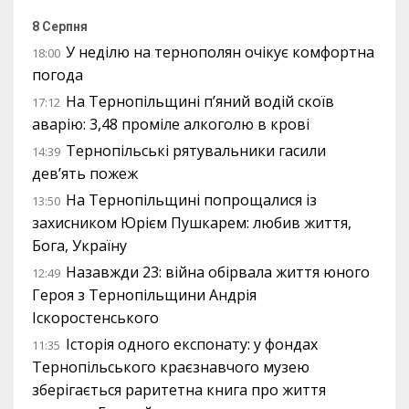
8 Серпня
У неділю на тернополян очікує комфортна
18:00
погода
На Тернопільщині п’яний водій скоїв
17:12
аварію: 3,48 проміле алкоголю в крові
Тернопільські рятувальники гасили
14:39
дев’ять пожеж
На Тернопільщині попрощалися із
13:50
захисником Юрієм Пушкарем: любив життя,
Бога, Україну
Назавжди 23: війна обірвала життя юного
12:49
Героя з Тернопільщини Андрія
Іскоростенського
Історія одного експонату: у фондах
11:35
Тернопільського краєзнавчого музею
зберігається раритетна книга про життя