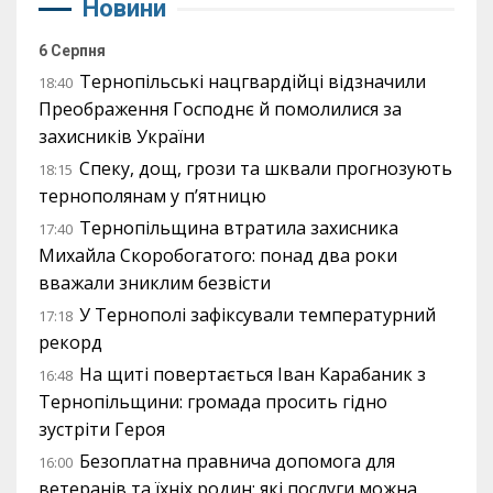
Новини
6 Серпня
Тернопільські нацгвардійці відзначили
18:40
Преображення Господнє й помолилися за
захисників України
Спеку, дощ, грози та шквали прогнозують
18:15
тернополянам у п’ятницю
Тернопільщина втратила захисника
17:40
Михайла Скоробогатого: понад два роки
вважали зниклим безвісти
У Тернополі зафіксували температурний
17:18
рекорд
На щиті повертається Іван Карабаник з
16:48
Тернопільщини: громада просить гідно
зустріти Героя
Безоплатна правнича допомога для
16:00
ветеранів та їхніх родин: які послуги можна