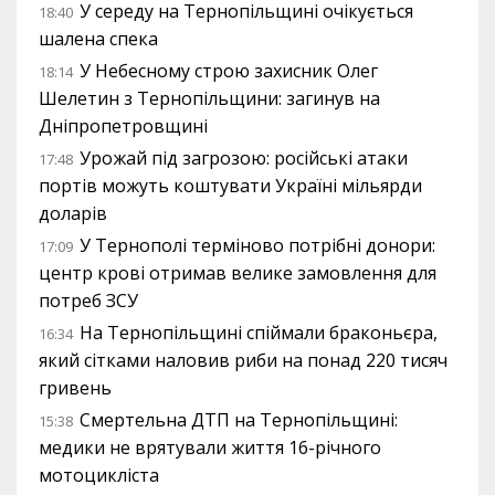
У середу на Тернопільщині очікується
18:40
шалена спека
У Небесному строю захисник Олег
18:14
Шелетин з Тернопільщини: загинув на
Дніпропетровщині
Урожай під загрозою: російські атаки
17:48
портів можуть коштувати Україні мільярди
доларів
У Тернополі терміново потрібні донори:
17:09
центр крові отримав велике замовлення для
потреб ЗСУ
На Тернопільщині спіймали браконьєра,
16:34
який сітками наловив риби на понад 220 тисяч
гривень
Смертельна ДТП на Тернопільщині:
15:38
медики не врятували життя 16-річного
мотоцикліста