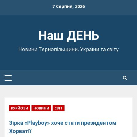
Skip
7 Серпня, 2026
to
content
Наш ДЕНЬ
Новини Тернопільщини, України та світу
Primary
Menu
КУРЙОЗИ
НОВИНИ
СВІТ
Зірка «Playboy» хоче стати президентом
Хорватії