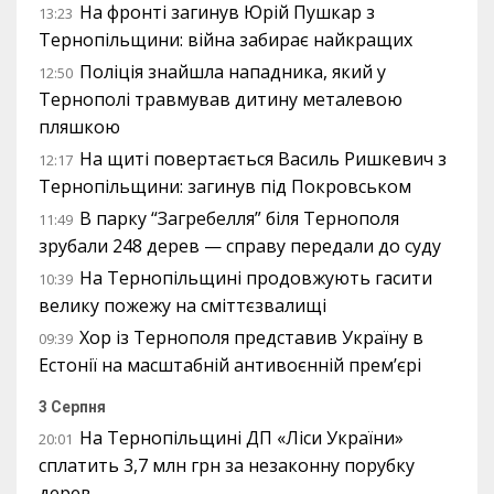
На фронті загинув Юрій Пушкар з
13:23
Тернопільщини: війна забирає найкращих
Поліція знайшла нападника, який у
12:50
Тернополі травмував дитину металевою
пляшкою
На щиті повертається Василь Ришкевич з
12:17
Тернопільщини: загинув під Покровськом
В парку “Загребелля” біля Тернополя
11:49
зрубали 248 дерев — справу передали до суду
На Тернопільщині продовжують гасити
10:39
велику пожежу на сміттєзвалищі
Хор із Тернополя представив Україну в
09:39
Естонії на масштабній антивоєнній прем’єрі
3 Серпня
На Тернопільщині ДП «Ліси України»
20:01
сплатить 3,7 млн грн за незаконну порубку
дерев