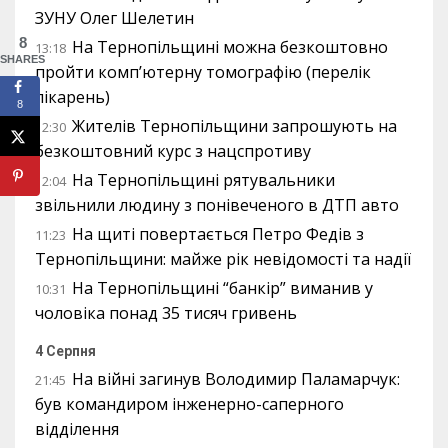
ЗУНУ Олег Шелетин
8
На Тернопільщині можна безкоштовно
13:18
SHARES
пройти комп’ютерну томографію (перелік
лікарень)
8
Жителів Тернопільщини запрошують на
12:30
безкоштовний курс з нацспротиву
На Тернопільщині рятувальники
12:04
звільнили людину з понівеченого в ДТП авто
На щиті повертається Петро Федів з
11:23
Тернопільщини: майже рік невідомості та надії
На Тернопільщині “банкір” виманив у
10:31
чоловіка понад 35 тисяч гривень
4 Серпня
На війні загинув Володимир Паламарчук:
21:45
був командиром інженерно-саперного
відділення