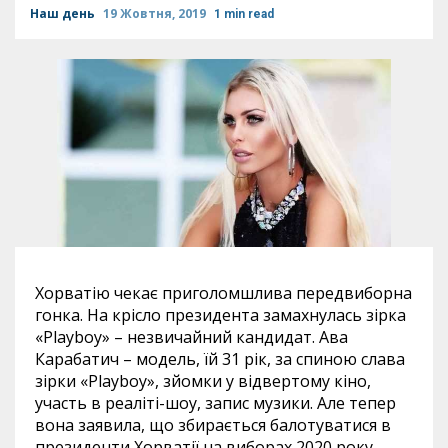
Наш день
19 Жовтня, 2019
1 min read
Хорватію чекає приголомшлива передвиборна
гонка. На крісло президента замахнулась зірка
«Playboy» – незвичайний кандидат. Ава
Карабатич – модель, їй 31 рік, за спиною слава
зірки «Playboy», зйомки у відвертому кіно,
участь в реаліті-шоу, запис музики. Але тепер
вона заявила, що збирається балотуватися в
президенти Хорватії на виборах 2020 року,