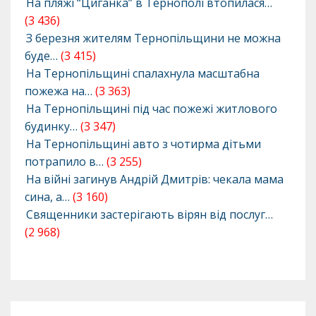
На пляжі “Циганка” в Тернополі втопилася…
(3 436)
З березня жителям Тернопільщини не можна
буде…
(3 415)
На Тернопільщині спалахнула масштабна
пожежа на…
(3 363)
На Тернопільщині під час пожежі житлового
будинку…
(3 347)
На Тернопільщині авто з чотирма дітьми
потрапило в…
(3 255)
На війні загинув Андрій Дмитрів: чекала мама
сина, а…
(3 160)
Священники застерігають вірян від послуг…
(2 968)