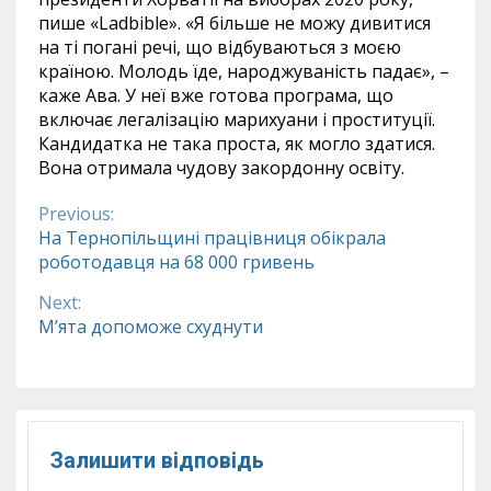
пише «Ladbible». «Я більше не можу дивитися
на ті погані речі, що відбуваються з моєю
країною. Молодь їде, народжуваність падає», –
каже Ава. У неї вже готова програма, що
включає легалізацію марихуани і проституції.
Кандидатка не така проста, як могло здатися.
Вона отримала чудову закордонну освіту.
Previous:
Continue
На Тернопільщині працівниця обікрала
роботодавця на 68 000 гривень
Reading
Next:
М’ята допоможе схуднути
Залишити відповідь