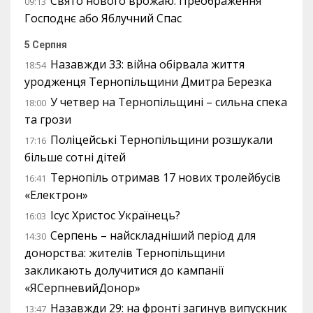
Свято нового врожаю: Преображення
09:13
Господнє або Яблучний Спас
5 Серпня
Назавжди 33: війна обірвала життя
18:54
уродженця Тернопільщини Дмитра Березка
У четвер на Тернопільщині – сильна спека
18:00
та грози
Поліцейські Тернопільщини розшукали
17:16
більше сотні дітей
Тернопіль отримав 17 нових тролейбусів
16:41
«Електрон»
Ісус Христос Українець?
16:03
Серпень – найскладніший період для
14:30
донорства: жителів Тернопільщини
закликають долучитися до кампанії
«ЯСерпневийДонор»
Назавжди 29: на фронті загинув випускник
13:47