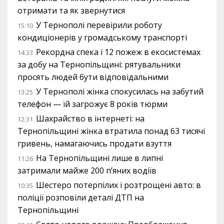
отримати та як звернутися
У Тернополі перевірили роботу
15:10
кондиціонерів у громадському транспорті
Рекордна спека і 12 пожеж в екосистемах
14:33
за добу на Тернопільщині: рятувальники
просять людей бути відповідальними
У Тернополі жінка спокусилась на забутий
13:25
телефон — їй загрожує 8 років тюрми
Шахрайство в інтернеті: на
12:31
Тернопільщині жінка втратила понад 63 тисячі
гривень, намагаючись продати взуття
На Тернопільщині лише в липні
11:26
затримали майже 200 п’яних водіїв
Шестеро потерпілих і розтрощені авто: в
10:35
поліції розповіли деталі ДТП на
Тернопільщині