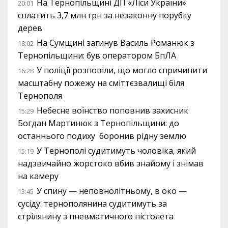
На Тернопільщині ДП «Ліси України»
20:01
сплатить 3,7 млн грн за незаконну порубку
дерев
На Сумщині загинув Василь Романюк з
18:02
Тернопільщини: був оператором БпЛА
У поліції розповіли, що могло спричинити
16:28
масштабну пожежу на сміттєзвалищі біля
Тернополя
Небесне воїнство поповнив захисник
15:29
Богдан Мартинюк з Тернопільщини: до
останнього подиху боронив рідну землю
У Тернополі судитимуть чоловіка, який
15:19
надзвичайно жорстоко вбив знайому і знімав
на камеру
У спину — неповнолітньому, в око —
13:45
сусіду: тернополянина судитимуть за
стрілянину з пневматичного пістолета