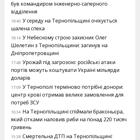
був командиром інженерно-саперного
відділення
У середу на Тернопільщині очікується
18:40
шалена спека
У Небесному строю захисник Олег
18:14
Шелетин з Тернопільщини: загинув на
Дніпропетровщині
Урожай під загрозою: російські атаки
17:48
портів можуть коштувати Україні мільярди
доларів
У Тернополі терміново потрібні донори:
17:09
центр крові отримав велике замовлення для
потреб ЗСУ
На Тернопільщині спіймали браконьєра,
16:34
який сітками наловив риби на понад 220 тисяч
гривень
Смертельна ДТП на Тернопільщині:
15:38