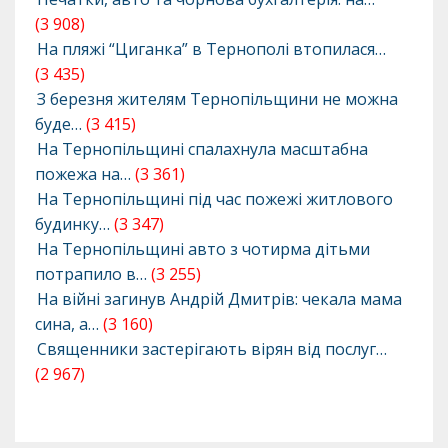
(3 908)
На пляжі “Циганка” в Тернополі втопилася…
(3 435)
З березня жителям Тернопільщини не можна
буде…
(3 415)
На Тернопільщині спалахнула масштабна
пожежа на…
(3 361)
На Тернопільщині під час пожежі житлового
будинку…
(3 347)
На Тернопільщині авто з чотирма дітьми
потрапило в…
(3 255)
На війні загинув Андрій Дмитрів: чекала мама
сина, а…
(3 160)
Священники застерігають вірян від послуг…
(2 967)