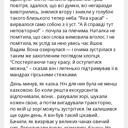
повітря, здалося, що всі думки, всі негаразди
вивітрились, знялися вгору і зникли у голубіні
такого близького тепер неба. “Яка краса!” –
вирвалося само собою з її уст. “А й справді тут
неповторно!” – почула за плечима. Наталка не
помітила, що свої слова вимовила вголос. І не
помітила, як услід за нею увесь час йшов
Вадим. Вона озирнулася — і очима зустрілася з
таким же захопленим поглядом хлопця.
“Спостерігаючи таку красу, й оступитися
можна,” – сказав він і легенько підтримував її в
мандрах гірськими стежками.
День минув, як казка. Ніч для них була не менш
казковою. Бо коли решта екскурсантів
відпочивали, вони… рахували зорі, шукали
кожен свою, а потім вигадували траєкторію,
по якій ці зорі можуть зустрітися. Їм залишився
ще один день. А він був такий цікавий…
Бачили, як визріває у великих чанах овечий
сир. Дегустували вурду, мамалигу, банош. Не