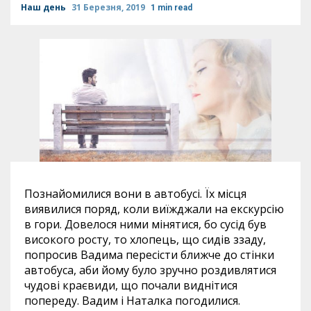
Наш день
31 Березня, 2019
1 min read
Познайомилися вони в автобусі. Їх місця
виявилися поряд, коли виїжджали на екскурсію
в гори. Довелося ними мінятися, бо сусід був
високого росту, то хлопець, що сидів ззаду,
попросив Вадима пересісти ближче до стінки
автобуса, аби йому було зручно роздивлятися
чудові краєвиди, що почали виднітися
попереду. Вадим і Наталка погодилися.