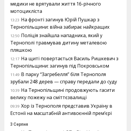
медики не врятували життя 16-річного
мотоцикліста
На фронті загинув Юрій Пушкар з
13:23
Тернопільщини: війна забирає найкращих
Поліція знайшла нападника, який у
12:50
Тернополі травмував дитину металевою
пляшкою
На щиті повертається Василь Ришкевич з
12:17
Тернопільщини: загинув під Покровськом
В парку “Загребелля” біля Тернополя
11:49
зрубали 248 дерев — справу передали до суду
На Тернопільщині продовжують гасити
10:39
велику пожежу на сміттєзвалищі
Хор із Тернополя представив Україну в
09:39
Естонії на масштабній антивоєнній прем’єрі
3 Серпня