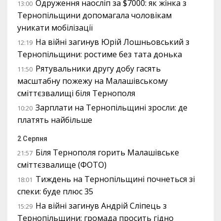
Одруження наосліп за $7000: як жінка з
13:00
Тернопільщини допомагала чоловікам
уникати мобілізації
На війні загинув Юрій Лошньовський з
12:19
Тернопільщини: ростиме без тата донька
Рятувальники другу добу гасять
11:50
масштабну пожежу на Малашівському
сміттєзвалищі біля Тернополя
Зарплати на Тернопільщині зросли: де
10:20
платять найбільше
2 Серпня
Біля Тернополя горить Малашівське
21:57
сміттєзвалище (ФОТО)
Тиждень на Тернопільщині почнеться зі
18:01
спеки: буде плюс 35
На війні загинув Андрій Сліпець з
15:29
Тернопільщини: громада просить гідно