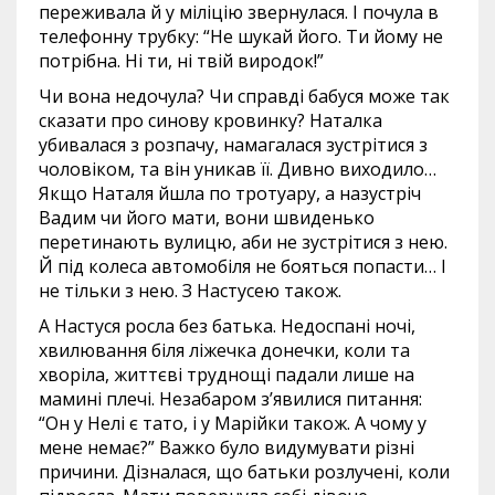
переживала й у міліцію звернулася. І почула в
телефонну трубку: “Не шукай його. Ти йому не
потрібна. Ні ти, ні твій виродок!”
Чи вона недочула? Чи справді бабуся може так
сказати про синову кровинку? Наталка
убивалася з розпачу, намагалася зустрітися з
чоловіком, та він уникав її. Дивно виходило…
Якщо Наталя йшла по тротуару, а назустріч
Вадим чи його мати, вони швиденько
перетинають вулицю, аби не зустрітися з нею.
Й під колеса автомобіля не бояться попасти… І
не тільки з нею. З Настусею також.
А Настуся росла без батька. Недоспані ночі,
хвилювання біля ліжечка донечки, коли та
хворіла, життєві труднощі падали лише на
мамині плечі. Незабаром з’явилися питання:
“Он у Нелі є тато, і у Марійки також. А чому у
мене немає?” Важко було видумувати різні
причини. Дізналася, що батьки розлучені, коли