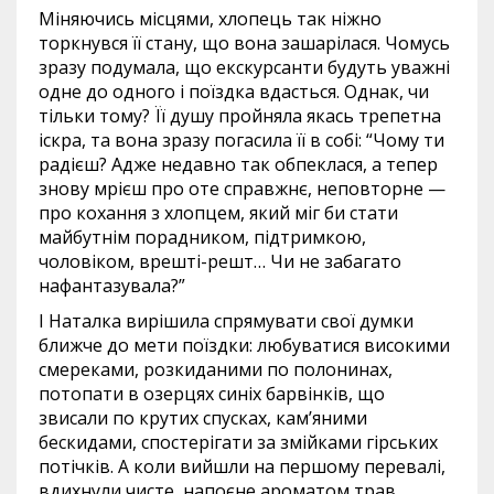
Міняючись місцями, хлопець так ніжно
торкнувся її стану, що вона зашарілася. Чомусь
зразу подумала, що екскурсанти будуть уважні
одне до одного і поїздка вдасться. Однак, чи
тільки тому? Її душу пройняла якась трепетна
іскра, та вона зразу погасила її в собі: “Чому ти
радієш? Адже недавно так обпеклася, а тепер
знову мрієш про оте справжнє, неповторне —
про кохання з хлопцем, який міг би стати
майбутнім порадником, підтримкою,
чоловіком, врешті-решт… Чи не забагато
нафантазувала?”
І Наталка вирішила спрямувати свої думки
ближче до мети поїздки: любуватися високими
смереками, розкиданими по полонинах,
потопати в озерцях синіх барвінків, що
звисали по крутих спусках, кам’яними
бескидами, спостерігати за змійками гірських
потічків. А коли вийшли на першому перевалі,
вдихнули чисте, напоєне ароматом трав