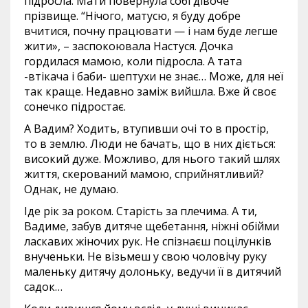
підросла. Мати повернула собі дівоче
прізвище. “Нічого, матусю, я буду добре
вчитися, почну працювати — і нам буде легше
жити», – заспокоювала Настуся. Дочка
гордилася мамою, коли підросла. А тата
-втікача і баби- шептухи не знає… Може, для неї
так краще. Недавно заміж вийшла. Вже й своє
сонечко підростає.
А Вадим? Ходить, втупивши очі то в простір,
то в землю. Люди не бачать, що в них діється:
високий дуже. Можливо, для нього такий шлях
життя, скерований мамою, сприйнятливий?
Однак, не думаю.
Іде рік за роком. Старість за плечима. А ти,
Вадиме, забув дитяче щебетання, ніжні обійми
ласкавих жіночих рук. Не спізнаєш поцілунків
внученьки. Не візьмеш у свою чоловічу руку
маленьку дитячу долоньку, ведучи її в дитячий
садок…