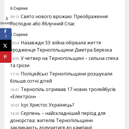
6 Серпня
Свято нового врожаю: Преображення
09:13
3
Господнє або Яблучний Спас
SHARES
5 Серпня
3
Назавжди 33: війна обірвала життя
18:54
уродженця Тернопільщини Дмитра Березка
У четвер на Тернопільщині – сильна спека
18:00
та грози
Поліцейські Тернопільщини розшукали
17:16
більше сотні дітей
Тернопіль отримав 17 нових тролейбусів
16:41
«Електрон»
Ісус Христос Українець?
16:03
Серпень – найскладніший період для
14:30
донорства: жителів Тернопільщини
закликають долучитися до кампанії