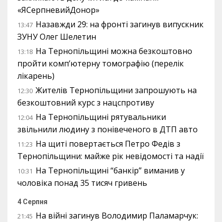
«ЯСерпневийДонор»
Назавжди 29: на фронті загинув випускник
13:47
ЗУНУ Олег Шелетин
На Тернопільщині можна безкоштовно
13:18
пройти комп’ютерну томографію (перелік
лікарень)
Жителів Тернопільщини запрошують на
12:30
безкоштовний курс з нацспротиву
На Тернопільщині рятувальники
12:04
звільнили людину з понівеченого в ДТП авто
На щиті повертається Петро Федів з
11:23
Тернопільщини: майже рік невідомості та надії
На Тернопільщині “банкір” виманив у
10:31
чоловіка понад 35 тисяч гривень
4 Серпня
На війні загинув Володимир Паламарчук:
21:45