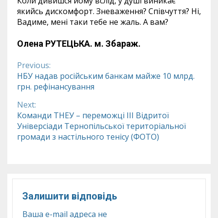
Коли дивишся йому вслід, у душі виникає
якийсь дискомфорт. Зневаження? Співчуття? Ні,
Вадиме, мені таки тебе не жаль. А вам?
Олена РУТЕЦЬКА.
м. Збараж.
Previous:
Continue
НБУ надав російським банкам майже 10 млрд.
грн. рефінансування
Reading
Next:
Команди ТНЕУ – переможці III Відритої
Універсіади Тернопільської територіальної
громади з настільного тенісу (ФОТО)
Залишити відповідь
Ваша e-mail адреса не