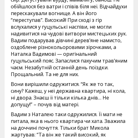
обійшлося без ватри і співів біля неї. Відчайдухи
перескакували вогнище. А він його
“переступав”. Високий! При сході з гір
вслухалися у гуцульські наспіви, не могли
надивитися на чудові витвори мистецьких рук.
Вадим подарував дівчині дерев’яне намисто,
оздоблене різнокольоровими зірочками, а
Наталка Вадимові — оригінальний
гуцульський пояс. Запаслися пахучим трав’яним
чаєм. Незабутній останній день поїздки.
Прощальний. Та не для них.
Вони вирішили одружитися. “Як же то так,
сину? Кажеш, у неї державна квартира, ні кола,
ні двора. Знаєш її тільки кілька днів… Не
допущу!” – почув від матері.
Вадим з Наталею таки одружилися. Її мати не
питала, яка в нього квартира чи хата. Зважила
на доччині почуття. Тільки брат Микола
жартував: “Та він же такий високий, як