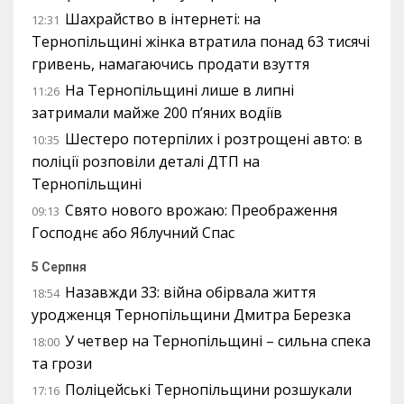
Шахрайство в інтернеті: на
12:31
Тернопільщині жінка втратила понад 63 тисячі
гривень, намагаючись продати взуття
На Тернопільщині лише в липні
11:26
затримали майже 200 п’яних водіїв
Шестеро потерпілих і розтрощені авто: в
10:35
поліції розповіли деталі ДТП на
Тернопільщині
Свято нового врожаю: Преображення
09:13
Господнє або Яблучний Спас
5 Серпня
Назавжди 33: війна обірвала життя
18:54
уродженця Тернопільщини Дмитра Березка
У четвер на Тернопільщині – сильна спека
18:00
та грози
Поліцейські Тернопільщини розшукали
17:16