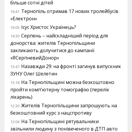
більше сотні дітей
Тернопіль отримав 17 нових тролейбусів
16:41
«Електрон»
Ісус Христос Українець?
16:03
Серпень – найскладніший період для
14:30
донорства: жителів Тернопільщини
закликають долучитися до кампанії
«ЯСерпневийДонор»
Назавжди 29: на фронті загинув випускник
13:47
ЗУНУ Олег Шелетин
На Тернопільщині можна безкоштовно
13:18
пройти комп’ютерну томографію (перелік
лікарень)
Жителів Тернопільщини запрошують на
12:30
безкоштовний курс з нацспротиву
На Тернопільщині рятувальники
12:04
звільнили людину з понівеченого в ДТП авто