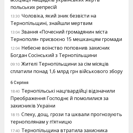
польських репресій
Чоловіка, який зник безвісти на
13:30
Тернопільщині, знайшли мертвим
Звання «Почесний громадянин міста
13:04
Тернополя» присвоєно 15 мешканцям громади
Небесне воїнство поповнив захисник
12:04
Богдан Сосінський з Тернопільщини
Жителі Тернопільщини за сім місяців
09:10
сплатили понад 1,6 млрд грн військового збору
6 Серпня
Тернопільські нацгвардійці відзначили
18:40
Преображення Господнє й помолилися за
захисників України
Спеку, дощ, грози та шквали прогнозують
18:15
тернополянам у п’ятницю
Тернопільщина втратила захисника
17:40