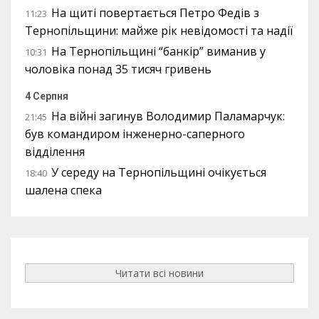
На щиті повертається Петро Федів з
11:23
Тернопільщини: майже рік невідомості та надії
На Тернопільщині “банкір” виманив у
10:31
чоловіка понад 35 тисяч гривень
4 Серпня
На війні загинув Володимир Паламарчук:
21:45
був командиром інженерно-саперного
відділення
У середу на Тернопільщині очікується
18:40
шалена спека
Читати всі новини