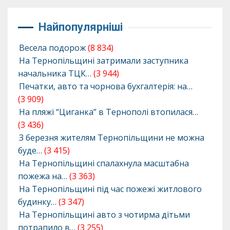
Найпопулярніші
Весела подорож
(8 834)
На Тернопільщині затримали заступника
начальника ТЦК…
(3 944)
Печатки, авто та чорнова бухгалтерія: на…
(3 909)
На пляжі “Циганка” в Тернополі втопилася…
(3 436)
З березня жителям Тернопільщини не можна
буде…
(3 415)
На Тернопільщині спалахнула масштабна
пожежа на…
(3 363)
На Тернопільщині під час пожежі житлового
будинку…
(3 347)
На Тернопільщині авто з чотирма дітьми
потрапило в…
(3 255)