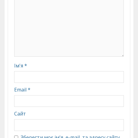
Ім'я
*
Email
*
Сайт
Зберегти моє ім'я, e-mail, та адресу сайту