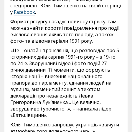
спецпроект Юлія Тимошенко на своїй сторінці
у
Facebook
.
Формат ресурсу нагадує новинну стрічку: там
можна знайти короткі повідомлення про події,
висловлювання діячів того періоду, а також
фото- та відеоматеріали 1991 року.
«Це – онлайн-трансляція, що розповідає про 5
історичних днів серпня 1991-го року – з 19-го
по 24-е. Зворушливі відео і фото подій 27-
річної давнини. Ті моменти, що формують
історію нації – внесення національного
прапора до парламенту, єднання людей на
вулицях, знаменитий зошит з текстом
декларації про незалежність Левка
Григоровича Лук’яненка… Це велично,
зворушливо і урочисто…», – написала лідер
«Батьківщини».
Юлія Тимошенко запрошує українців «відчути
атмосферу того доленосного часу…»