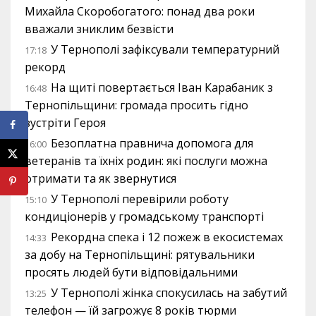
Михайла Скоробогатого: понад два роки
вважали зниклим безвісти
У Тернополі зафіксували температурний
17:18
рекорд
На щиті повертається Іван Карабаник з
16:48
Тернопільщини: громада просить гідно
зустріти Героя
Безоплатна правнича допомога для
16:00
ветеранів та їхніх родин: які послуги можна
отримати та як звернутися
У Тернополі перевірили роботу
15:10
кондиціонерів у громадському транспорті
Рекордна спека і 12 пожеж в екосистемах
14:33
за добу на Тернопільщині: рятувальники
просять людей бути відповідальними
У Тернополі жінка спокусилась на забутий
13:25
телефон — їй загрожує 8 років тюрми