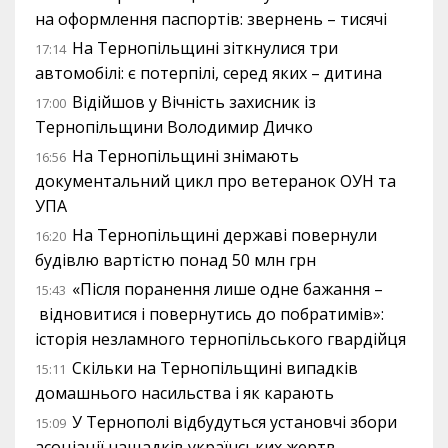
на оформлення паспортів: звернень – тисячі
На Тернопільщині зіткнулися три
17:14
автомобілі: є потерпілі, серед яких – дитина
Відійшов у Вічність захисник із
17:00
Тернопільщини Володимир Дичко
На Тернопільщині знімають
16:56
документальний цикл про ветеранок ОУН та
УПА
На Тернопільщині державі повернули
16:20
будівлю вартістю понад 50 млн грн
«Після поранення лише одне бажання –
15:43
відновитися і повернутись до побратимів»:
історія незламного тернопільського гвардійця
Скільки на Тернопільщині випадків
15:11
домашнього насильства і як карають
У Тернополі відбудуться установчі збори
15:09
асоціації нащадків українських жертв