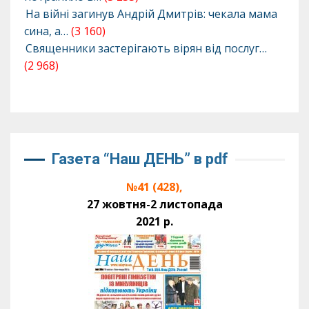
На війні загинув Андрій Дмитрів: чекала мама
сина, а…
(3 160)
Священники застерігають вірян від послуг…
(2 968)
Газета “Наш ДЕНЬ” в pdf
№41 (428),
27 жовтня-2 листопада
2021 р.