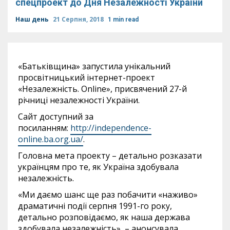
спецпроект до Дня Незалежності України
Наш день
21 Серпня, 2018
1 min read
«Батьківщина» запустила унікальний
просвітницький інтернет-проект
«Незалежність. Online», присвячений 27-й
річниці незалежності України.
Сайт доступний за
посиланням:
http://independence-
online.ba.org.ua/
.
Головна мета проекту – детально розказати
українцям про те, як Україна здобувала
незалежність.
«Ми даємо шанс ще раз побачити «наживо»
драматичні події серпня 1991-го року,
детально розповідаємо, як наша держава
здобувала незалежність», – анонсувала