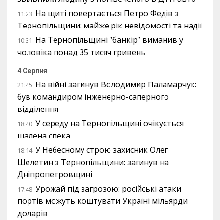
На щиті повертається Петро Федів з
11:23
Тернопільщини: майже рік невідомості та надії
На Тернопільщині “банкір” виманив у
10:31
чоловіка понад 35 тисяч гривень
4 Серпня
На війні загинув Володимир Паламарчук:
21:45
був командиром інженерно-саперного
відділення
У середу на Тернопільщині очікується
18:40
шалена спека
У Небесному строю захисник Олег
18:14
Шелетин з Тернопільщини: загинув на
Дніпропетровщині
Урожай під загрозою: російські атаки
17:48
портів можуть коштувати Україні мільярди
доларів