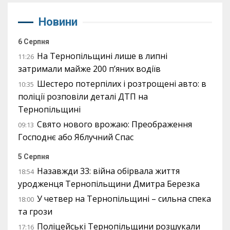
Новини
6 Серпня
На Тернопільщині лише в липні
11:26
затримали майже 200 п’яних водіїв
Шестеро потерпілих і розтрощені авто: в
10:35
поліції розповіли деталі ДТП на
Тернопільщині
Свято нового врожаю: Преображення
09:13
Господнє або Яблучний Спас
5 Серпня
Назавжди 33: війна обірвала життя
18:54
уродженця Тернопільщини Дмитра Березка
У четвер на Тернопільщині – сильна спека
18:00
та грози
Поліцейські Тернопільщини розшукали
17:16