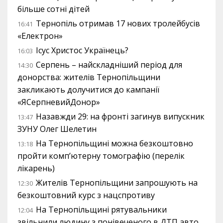
більше сотні дітей
Тернопіль отримав 17 нових тролейбусів
16:41
«Електрон»
Ісус Христос Українець?
16:03
Серпень – найскладніший період для
14:30
донорства: жителів Тернопільщини
закликають долучитися до кампанії
«ЯСерпневийДонор»
Назавжди 29: на фронті загинув випускник
13:47
ЗУНУ Олег Шелетин
На Тернопільщині можна безкоштовно
13:18
пройти комп’ютерну томографію (перелік
лікарень)
Жителів Тернопільщини запрошують на
12:30
безкоштовний курс з нацспротиву
На Тернопільщині рятувальники
12:04
звільнили людину з понівеченого в ДТП авто