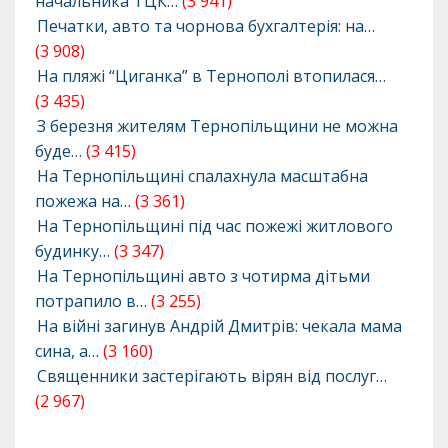
начальника ТЦК…
(3 941)
Печатки, авто та чорнова бухгалтерія: на…
(3 908)
На пляжі “Циганка” в Тернополі втопилася…
(3 435)
З березня жителям Тернопільщини не можна
буде…
(3 415)
На Тернопільщині спалахнула масштабна
пожежа на…
(3 361)
На Тернопільщині під час пожежі житлового
будинку…
(3 347)
На Тернопільщині авто з чотирма дітьми
потрапило в…
(3 255)
На війні загинув Андрій Дмитрів: чекала мама
сина, а…
(3 160)
Священники застерігають вірян від послуг…
(2 967)