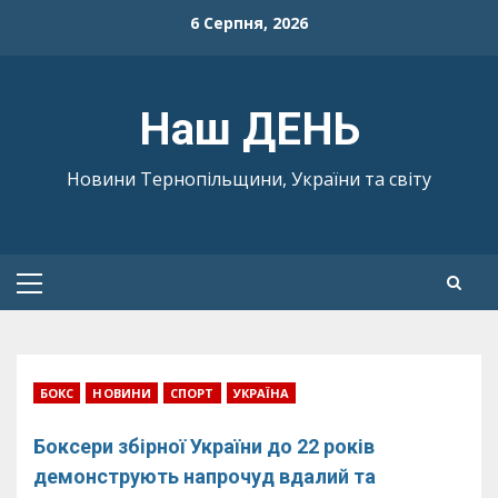
Skip
6 Серпня, 2026
to
content
Наш ДЕНЬ
Новини Тернопільщини, України та світу
Primary
Menu
БОКС
НОВИНИ
СПОРТ
УКРАЇНА
Боксери збірної України до 22 років
демонструють напрочуд вдалий та