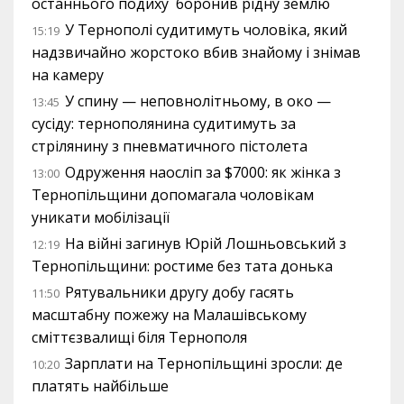
останнього подиху боронив рідну землю
У Тернополі судитимуть чоловіка, який
15:19
надзвичайно жорстоко вбив знайому і знімав
на камеру
У спину — неповнолітньому, в око —
13:45
сусіду: тернополянина судитимуть за
стрілянину з пневматичного пістолета
Одруження наосліп за $7000: як жінка з
13:00
Тернопільщини допомагала чоловікам
уникати мобілізації
На війні загинув Юрій Лошньовський з
12:19
Тернопільщини: ростиме без тата донька
Рятувальники другу добу гасять
11:50
масштабну пожежу на Малашівському
сміттєзвалищі біля Тернополя
Зарплати на Тернопільщині зросли: де
10:20
платять найбільше