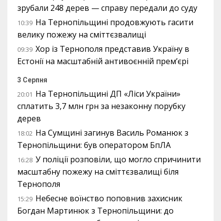
зрубали 248 дерев — справу передали до суду
На Тернопільщині продовжують гасити
10:39
велику пожежу на сміттєзвалищі
Хор із Тернополя представив Україну в
09:39
Естонії на масштабній антивоєнній прем’єрі
3 Серпня
На Тернопільщині ДП «Ліси України»
20:01
сплатить 3,7 млн грн за незаконну порубку
дерев
На Сумщині загинув Василь Романюк з
18:02
Тернопільщини: був оператором БпЛА
У поліції розповіли, що могло спричинити
16:28
масштабну пожежу на сміттєзвалищі біля
Тернополя
Небесне воїнство поповнив захисник
15:29
Богдан Мартинюк з Тернопільщини: до