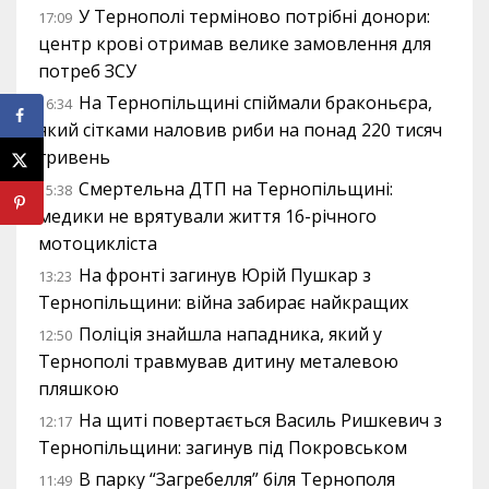
У Тернополі терміново потрібні донори:
17:09
центр крові отримав велике замовлення для
потреб ЗСУ
На Тернопільщині спіймали браконьєра,
16:34
який сітками наловив риби на понад 220 тисяч
гривень
Смертельна ДТП на Тернопільщині:
15:38
медики не врятували життя 16-річного
мотоцикліста
На фронті загинув Юрій Пушкар з
13:23
Тернопільщини: війна забирає найкращих
Поліція знайшла нападника, який у
12:50
Тернополі травмував дитину металевою
пляшкою
На щиті повертається Василь Ришкевич з
12:17
Тернопільщини: загинув під Покровськом
В парку “Загребелля” біля Тернополя
11:49