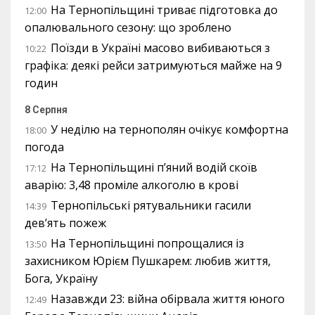
На Тернопільщині триває підготовка до
12:00
опалювального сезону: що зроблено
Поїзди в Україні масово вибиваються з
10:22
графіка: деякі рейси затримуються майже на 9
годин
8 Серпня
У неділю на тернополян очікує комфортна
18:00
погода
На Тернопільщині п’яний водій скоїв
17:12
аварію: 3,48 проміле алкоголю в крові
Тернопільські рятувальники гасили
14:39
дев’ять пожеж
На Тернопільщині попрощалися із
13:50
захисником Юрієм Пушкарем: любив життя,
Бога, Україну
Назавжди 23: війна обірвала життя юного
12:49