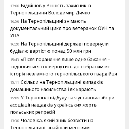
Відійшов у Вічність захисник із
17:00
Тернопільщини Володимир Дичко
На Тернопільщині знімають
16:56
документальний цикл про ветеранок ОУН та
УПА
На Тернопільщині державі повернули
16:20
будівлю вартістю понад 50 млн грн
«Після поранення лише одне бажання –
15:43
відновитися і повернутись до побратимів»:
історія незламного тернопільського гвардійця
Скільки на Тернопільщині випадків
15:11
домашнього насильства і як карають
У Тернополі відбудуться установчі збори
15:09
асоціації нащадків українських жертв
польських репресій
Чоловіка, який зник безвісти на
13:30
Тернопільщині, знайшли мертвим