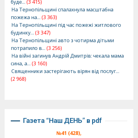
буде…
(3 415)
На Тернопільщині спалахнула масштабна
пожежа на…
(3 363)
На Тернопільщині під час пожежі житлового
будинку…
(3 347)
На Тернопільщині авто з чотирма дітьми
потрапило в…
(3 256)
На війні загинув Андрій Дмитрів: чекала мама
сина, а…
(3 160)
Священники застерігають вірян від послуг…
(2 968)
Газета “Наш ДЕНЬ” в pdf
№41 (428),