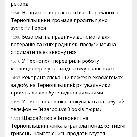
рекорд
На щиті повертається Іван Карабаник з
16:48
Тернопільщини: громада просить гідно
зустріти Героя
Безоплатна правнича допомога для
16:00
ветеранів та їхніх родин: які послуги можна
отримати та як звернутися
У Тернополі перевірили роботу
15:10
кондиціонерів у громадському транспорті
Рекордна спека і 12 пожеж в екосистемах
14:33
за добу на Тернопільщині: рятувальники
просять людей бути відповідальними
У Тернополі жінка спокусилась на забутий
13:25
телефон — їй загрожує 8 років тюрми
Шахрайство в інтернеті: на
12:31
Тернопільщині жінка втратила понад 63 тисячі
гривень, намагаючись продати взуття