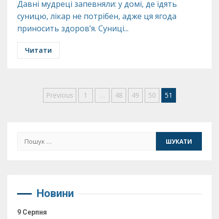
Давні мудреці запевняли: у домі, де їдять
суницю, лікар не потрібен, адже ця ягода
приносить здоров’я. Суниці...
Читати
Пагінація
Previous
1
…
48
49
50
51
записів
Пошук:
Новини
9 Серпня