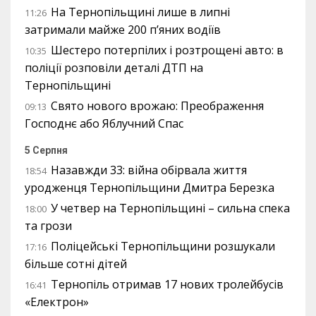
На Тернопільщині лише в липні
11:26
затримали майже 200 п’яних водіїв
Шестеро потерпілих і розтрощені авто: в
10:35
поліції розповіли деталі ДТП на
Тернопільщині
Свято нового врожаю: Преображення
09:13
Господнє або Яблучний Спас
5 Серпня
Назавжди 33: війна обірвала життя
18:54
уродженця Тернопільщини Дмитра Березка
У четвер на Тернопільщині – сильна спека
18:00
та грози
Поліцейські Тернопільщини розшукали
17:16
більше сотні дітей
Тернопіль отримав 17 нових тролейбусів
16:41
«Електрон»