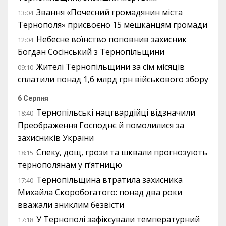
Звання «Почесний громадянин міста
13:04
Тернополя» присвоєно 15 мешканцям громади
Небесне воїнство поповнив захисник
12:04
Богдан Сосінський з Тернопільщини
Жителі Тернопільщини за сім місяців
09:10
сплатили понад 1,6 млрд грн військового збору
6 Серпня
Тернопільські нацгвардійці відзначили
18:40
Преображення Господнє й помолилися за
захисників України
Спеку, дощ, грози та шквали прогнозують
18:15
тернополянам у п’ятницю
Тернопільщина втратила захисника
17:40
Михайла Скоробогатого: понад два роки
вважали зниклим безвісти
У Тернополі зафіксували температурний
17:18