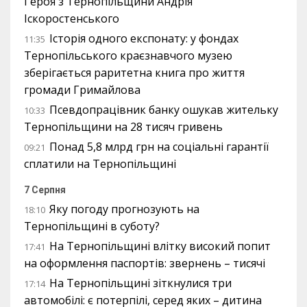
Героя з Тернопільщини Андрія
Іскоростенського
Історія одного експонату: у фондах
11:35
Тернопільського краєзнавчого музею
зберігається раритетна книга про життя
громади Гримайлова
Псевдопрацівник банку ошукав жительку
10:33
Тернопільщини на 28 тисяч гривень
Понад 5,8 млрд грн на соціальні гарантії
09:21
сплатили на Тернопільщині
7 Серпня
Яку погоду прогнозують на
18:10
Тернопільщині в суботу?
На Тернопільщині влітку високий попит
17:41
на оформлення паспортів: звернень – тисячі
На Тернопільщині зіткнулися три
17:14
автомобілі: є потерпілі, серед яких – дитина