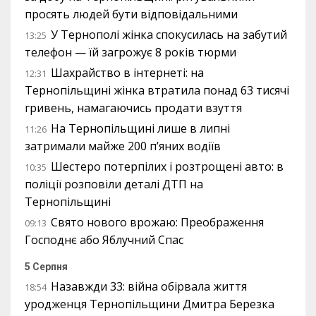
просять людей бути відповідальними
У Тернополі жінка спокусилась на забутий
13:25
телефон — їй загрожує 8 років тюрми
Шахрайство в інтернеті: на
12:31
Тернопільщині жінка втратила понад 63 тисячі
гривень, намагаючись продати взуття
На Тернопільщині лише в липні
11:26
затримали майже 200 п’яних водіїв
Шестеро потерпілих і розтрощені авто: в
10:35
поліції розповіли деталі ДТП на
Тернопільщині
Свято нового врожаю: Преображення
09:13
Господнє або Яблучний Спас
5 Серпня
Назавжди 33: війна обірвала життя
18:54
уродженця Тернопільщини Дмитра Березка