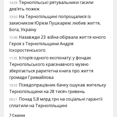
Тернопільські рятувальники гасили
14:39
дев’ять пожеж
На Тернопільщині попрощалися із
13:50
захисником Юрієм Пушкарем: любив життя,
Бога, Україну
Назавжди 23: війна обірвала життя юного
12:49
Героя з Тернопільщини Андрія
Іскоростенського
Історія одного експонату: у фондах
11:35
Тернопільського краєзнавчого музею
зберігається раритетна книга про життя
громади Гримайлова
Псевдопрацівник банку ошукав жительку
10:33
Тернопільщини на 28 тисяч гривень
Понад 5,8 млрд грн на соціальні гарантії
09:21
сплатили на Тернопільщині
7 Серпня