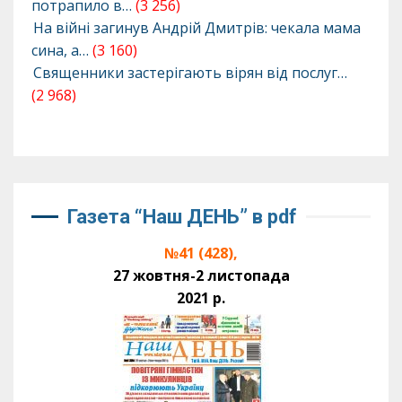
потрапило в…
(3 256)
На війні загинув Андрій Дмитрів: чекала мама
сина, а…
(3 160)
Священники застерігають вірян від послуг…
(2 968)
Газета “Наш ДЕНЬ” в pdf
№41 (428),
27 жовтня-2 листопада
2021 р.