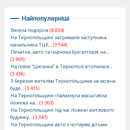
Найпопулярніші
Весела подорож
(8 834)
На Тернопільщині затримали заступника
начальника ТЦК…
(3 944)
Печатки, авто та чорнова бухгалтерія: на…
(3 909)
На пляжі “Циганка” в Тернополі втопилася…
(3 436)
З березня жителям Тернопільщини не можна
буде…
(3 415)
На Тернопільщині спалахнула масштабна
пожежа на…
(3 363)
На Тернопільщині під час пожежі житлового
будинку…
(3 347)
На Тернопільщині авто з чотирма дітьми