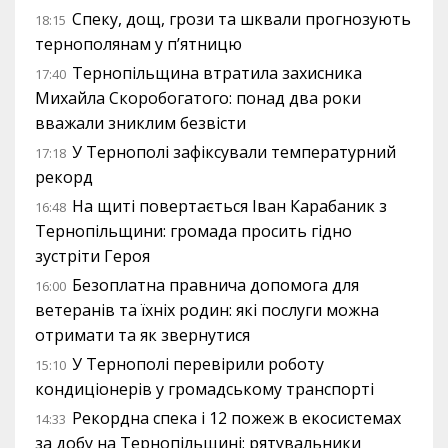
Спеку, дощ, грози та шквали прогнозують
18:15
тернополянам у п’ятницю
Тернопільщина втратила захисника
17:40
Михайла Скоробогатого: понад два роки
вважали зниклим безвісти
У Тернополі зафіксували температурний
17:18
рекорд
На щиті повертається Іван Карабаник з
16:48
Тернопільщини: громада просить гідно
зустріти Героя
Безоплатна правнича допомога для
16:00
ветеранів та їхніх родин: які послуги можна
отримати та як звернутися
У Тернополі перевірили роботу
15:10
кондиціонерів у громадському транспорті
Рекордна спека і 12 пожеж в екосистемах
14:33
за добу на Тернопільщині: рятувальники