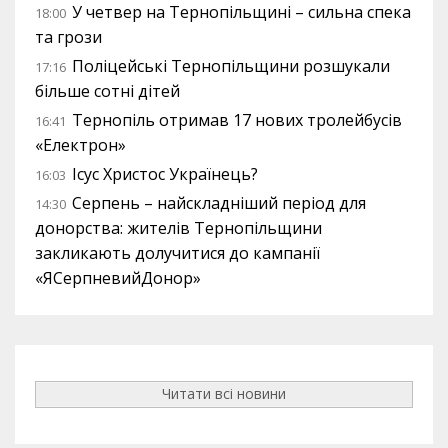
У четвер на Тернопільщині – сильна спека
18:00
та грози
Поліцейські Тернопільщини розшукали
17:16
більше сотні дітей
Тернопіль отримав 17 нових тролейбусів
16:41
«Електрон»
Ісус Христос Українець?
16:03
Серпень – найскладніший період для
14:30
донорства: жителів Тернопільщини
закликають долучитися до кампанії
«ЯСерпневийДонор»
Читати всі новини