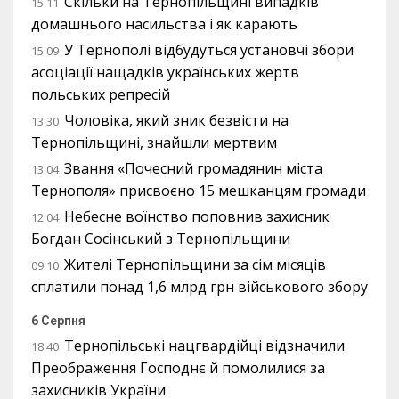
Скільки на Тернопільщині випадків
15:11
домашнього насильства і як карають
У Тернополі відбудуться установчі збори
15:09
асоціації нащадків українських жертв
польських репресій
Чоловіка, який зник безвісти на
13:30
Тернопільщині, знайшли мертвим
Звання «Почесний громадянин міста
13:04
Тернополя» присвоєно 15 мешканцям громади
Небесне воїнство поповнив захисник
12:04
Богдан Сосінський з Тернопільщини
Жителі Тернопільщини за сім місяців
09:10
сплатили понад 1,6 млрд грн військового збору
6 Серпня
Тернопільські нацгвардійці відзначили
18:40
Преображення Господнє й помолилися за
захисників України