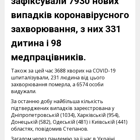
зафіксували 7930 нових
випадків коронавірусного
захворювання, з них 331
дитина і 98
медпрацівників.
Також за цей час 3688 хворих на COVID-19
шпиталізували, 231 людина від цього
захворювання померла, а 6574 особи
видужали.
За останню добу найбільша кількість
підтверджених випадків зареєстрована у
Дніпропетровській (1034), Харківській (954),
Донецькій (582), Одеській (481) і Київській (441)
областях, повідомив Степанов.
Загалом через пандемію за її час в Україні