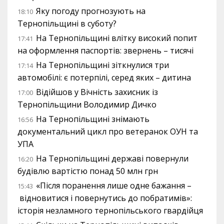
Яку погоду прогнозують на
18:10
Тернопільщині в суботу?
На Тернопільщині влітку високий попит
17:41
на оформлення паспортів: звернень – тисячі
На Тернопільщині зіткнулися три
17:14
автомобілі: є потерпілі, серед яких – дитина
Відійшов у Вічність захисник із
17:00
Тернопільщини Володимир Дичко
На Тернопільщині знімають
16:56
документальний цикл про ветеранок ОУН та
УПА
На Тернопільщині державі повернули
16:20
будівлю вартістю понад 50 млн грн
«Після поранення лише одне бажання –
15:43
відновитися і повернутись до побратимів»:
історія незламного тернопільського гвардійця