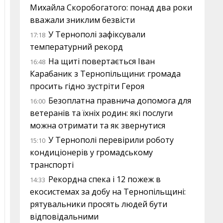
Михайла Скоробогатого: понад два роки
вважали зниклим безвісти
У Тернополі зафіксували
17:18
температурний рекорд
На щиті повертається Іван
16:48
Карабаник з Тернопільщини: громада
просить гідно зустріти Героя
Безоплатна правнича допомога для
16:00
ветеранів та їхніх родин: які послуги
можна отримати та як звернутися
У Тернополі перевірили роботу
15:10
кондиціонерів у громадському
транспорті
Рекордна спека і 12 пожеж в
14:33
екосистемах за добу на Тернопільщині:
рятувальники просять людей бути
відповідальними