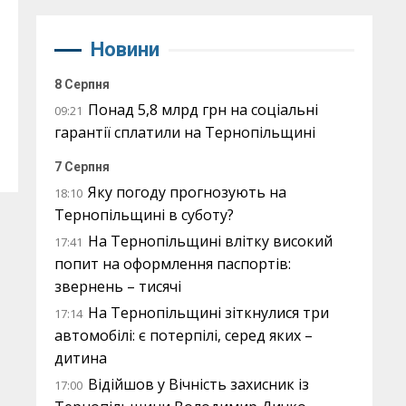
Новини
8 Серпня
Понад 5,8 млрд грн на соціальні
09:21
гарантії сплатили на Тернопільщині
7 Серпня
Яку погоду прогнозують на
18:10
Тернопільщині в суботу?
На Тернопільщині влітку високий
17:41
попит на оформлення паспортів:
звернень – тисячі
На Тернопільщині зіткнулися три
17:14
автомобілі: є потерпілі, серед яких –
дитина
Відійшов у Вічність захисник із
17:00