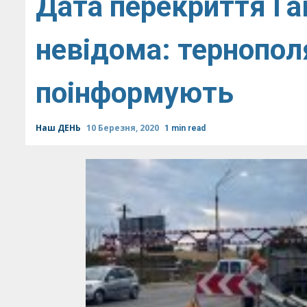
Дата перекриття Га
невідома: тернопол
поінформують
Наш ДЕНЬ
10 Березня, 2020
1 min read