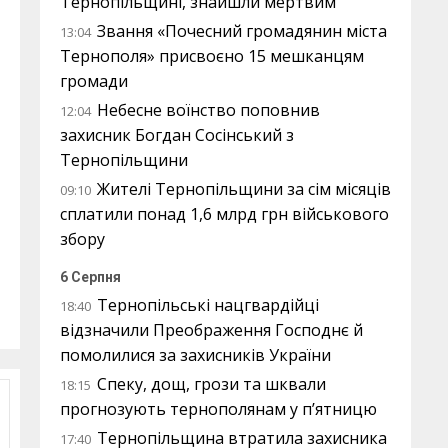
Тернопільщині, знайшли мертвим
Звання «Почесний громадянин міста
13:04
Тернополя» присвоєно 15 мешканцям
громади
Небесне воїнство поповнив
12:04
захисник Богдан Сосінський з
Тернопільщини
Жителі Тернопільщини за сім місяців
09:10
сплатили понад 1,6 млрд грн військового
збору
6 Серпня
Тернопільські нацгвардійці
18:40
відзначили Преображення Господнє й
помолилися за захисників України
Спеку, дощ, грози та шквали
18:15
прогнозують тернополянам у п’ятницю
Тернопільщина втратила захисника
17:40