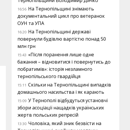
Тернопільщини Володимир Дичко
На Тернопільщині знімають
16:56
документальний цикл про ветеранок
ОУН та УПА
На Тернопільщині державі
16:20
повернули будівлю вартістю понад 50
млн грн
«Після поранення лише одне
15:43
бажання – відновитися і повернутись до
побратимів»: історія незламного
тернопільського гвардійця
Скільки на Тернопільщині випадків
15:11
домашнього насильства і як карають
У Тернополі відбудуться установчі
15:09
збори асоціації нащадків українських
жертв польських репресій
Чоловіка, який зник безвісти на
13:30