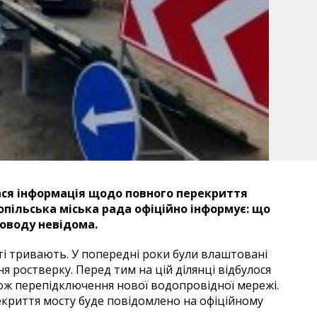
ся інформація щодо повного перекриття
опільська міська рада офіційно інформує: що
оводу невідома.
ті тривають. У попередні роки були влаштовані
я ростверку. Перед тим на цій ділянці відбулося
кож перепідключення нової водопровідної мережі.
екриття мосту буде повідомлено на офіційному