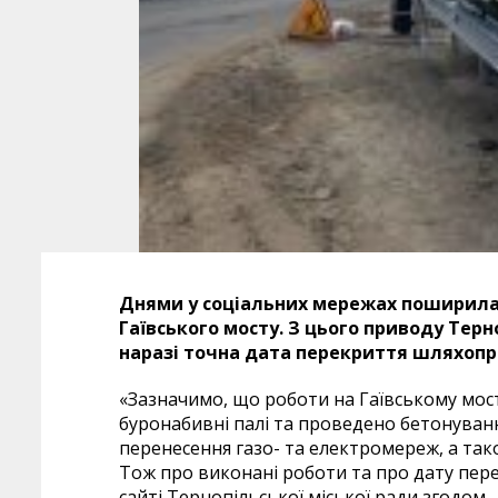
Днями у соціальних мережах поширила
Гаївського мосту. З цього приводу Терн
наразі точна дата перекриття шляхопр
«Зазначимо, що роботи на Гаївському мос
буронабивні палі та проведено бетонуванн
перенесення газо- та електромереж, а та
Тож про виконані роботи та про дату пер
сайті Тернопільської міської ради згодом.