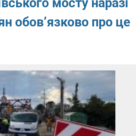
ївського мосту наразі
ян обов’язково про це