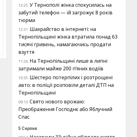
У Тернополі жінка спокусилась на
13:25
забутий телефон — їй загрожує 8 років
тюрми
Шахрайство в інтернеті: на
12:31
Тернопільщині жінка втратила понад 63
тисячі гривень, намагаючись продати
взуття
На Тернопільщині лише в липні
11:26
затримали майже 200 п’яних водіїв
Шестеро потерпілих і розтрощені
10:35
авто: в поліції розповіли деталі ДТП на
Тернопільщині
Свято нового врожаю:
09:13
Преображення Господнє або Яблучний
Спас
5 Серпня