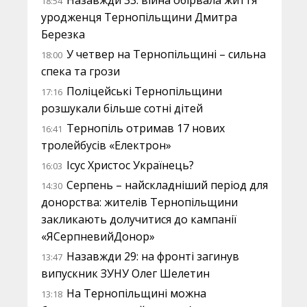
Назавжди 33: війна обірвала життя
18:54
уродженця Тернопільщини Дмитра
Березка
У четвер на Тернопільщині – сильна
18:00
спека та грози
Поліцейські Тернопільщини
17:16
розшукали більше сотні дітей
Тернопіль отримав 17 нових
16:41
тролейбусів «Електрон»
Ісус Христос Українець?
16:03
Серпень – найскладніший період для
14:30
донорства: жителів Тернопільщини
закликають долучитися до кампанії
«ЯСерпневийДонор»
Назавжди 29: на фронті загинув
13:47
випускник ЗУНУ Олег Шелетин
На Тернопільщині можна
13:18