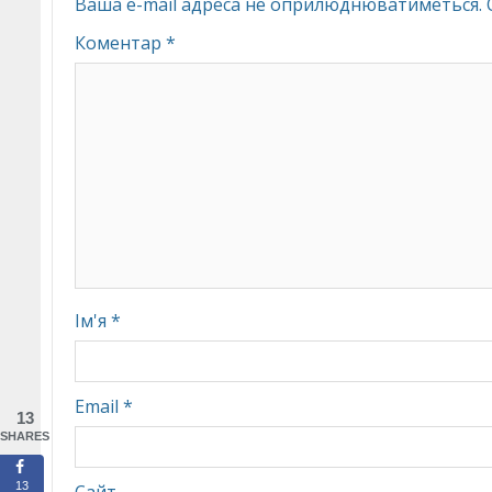
Ваша e-mail адреса не оприлюднюватиметься.
Коментар
*
Ім'я
*
Email
*
13
SHARES
13