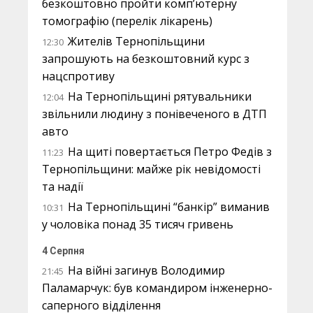
безкоштовно пройти комп’ютерну
томографію (перелік лікарень)
Жителів Тернопільщини
12:30
запрошують на безкоштовний курс з
нацспротиву
На Тернопільщині рятувальники
12:04
звільнили людину з понівеченого в ДТП
авто
На щиті повертається Петро Федів з
11:23
Тернопільщини: майже рік невідомості
та надії
На Тернопільщині “банкір” виманив
10:31
у чоловіка понад 35 тисяч гривень
4 Серпня
На війні загинув Володимир
21:45
Паламарчук: був командиром інженерно-
саперного відділення