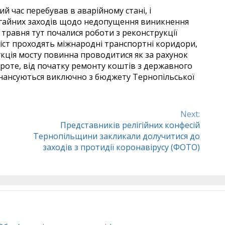
й час перебував в аварійному стані, і
гайних заходів щодо недопущення виникнення
1 травня тут почалися роботи з реконструкції
міст проходять міжнародні транспортні коридори,
укція мосту повинна проводитися як за рахунок
 Проте, від початку ремонту коштів з державного
інансуються виключно з бюджету Тернопільської
Next:
Представників релігійних конфесій
Тернопільщини закликали долучитися до
заходів з протидії коронавірусу (ФОТО)