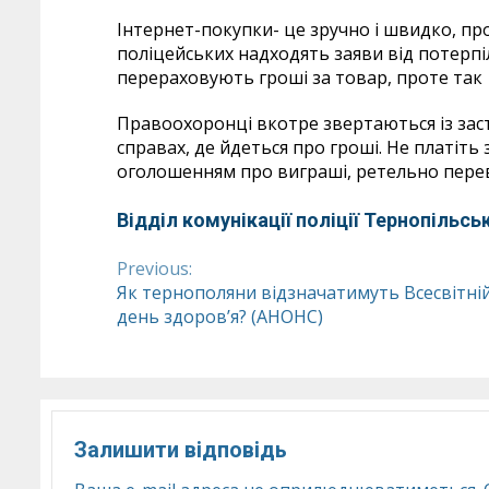
Інтернет-покупки- це зручно і швидко, пр
поліцейських надходять заяви від потерпі
перераховують гроші за товар, проте так 
Правоохоронці вкотре звертаються із за
справах, де йдеться про гроші. Не платіть 
оголошенням про виграші, ретельно пере
Відділ комунікації поліції Тернопільськ
Previous:
Continue
Як тернополяни відзначатимуть Всесвітні
день здоров’я? (АНОНС)
Reading
Залишити відповідь