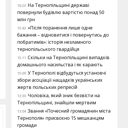
На Тернопільщині державі
16:20
повернули будівлю вартістю понад 50
млн грн
«Після поранення лише одне
15:43
бажання – відновитися і повернутись до
побратимів»: історія незламного
тернопільського гвардійця
Скільки на Тернопільщині випадків
15:11
домашнього насильства і як карають
У Тернополі відбудуться установчі
15:09
збори асоціації нащадків українських
жертв польських репресій
Чоловіка, який зник безвісти на
13:30
Тернопільщині, знайшли мертвим
Звання «Почесний громадянин міста
13:04
Тернополя» присвоєно 15 мешканцям
громади