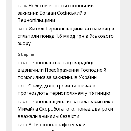
Небесне воїнство поповнив
12:04
захисник Богдан Сосінський з
Тернопільщини
Жителі Тернопільщини за сім місяців
09:10
сплатили понад 1,6 млрд грн військового
збору
6 Серпня
Тернопільські нацгвардійці
18:40
відзначили Преображення Господнє й
помолилися за захисників України
Спеку, дощ, грози та шквали
18:15
прогнозують тернополянам у п’ятницю
Тернопільщина втратила захисника
17:40
Михайла Скоробогатого: понад два роки
вважали зниклим безвісти
У Тернополі зафіксували
17:18