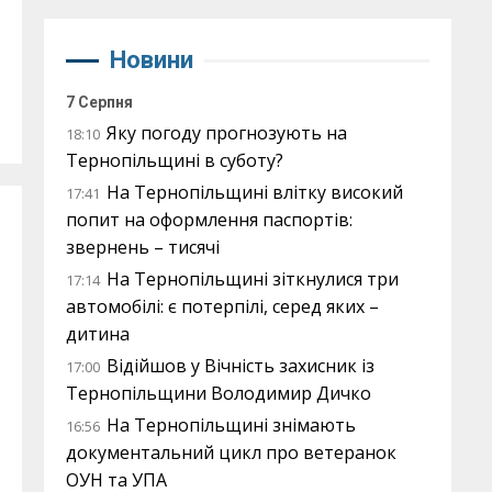
Новини
7 Серпня
Яку погоду прогнозують на
18:10
Тернопільщині в суботу?
На Тернопільщині влітку високий
17:41
попит на оформлення паспортів:
звернень – тисячі
На Тернопільщині зіткнулися три
17:14
автомобілі: є потерпілі, серед яких –
дитина
Відійшов у Вічність захисник із
17:00
Тернопільщини Володимир Дичко
На Тернопільщині знімають
16:56
документальний цикл про ветеранок
ОУН та УПА