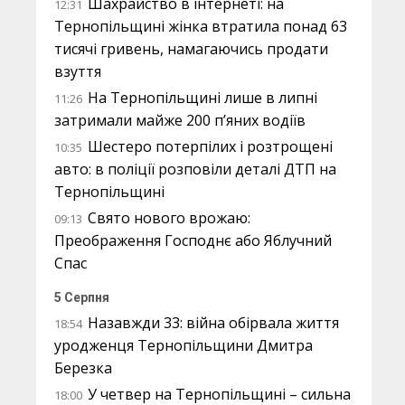
Шахрайство в інтернеті: на
12:31
Тернопільщині жінка втратила понад 63
тисячі гривень, намагаючись продати
взуття
На Тернопільщині лише в липні
11:26
затримали майже 200 п’яних водіїв
Шестеро потерпілих і розтрощені
10:35
авто: в поліції розповіли деталі ДТП на
Тернопільщині
Свято нового врожаю:
09:13
Преображення Господнє або Яблучний
Спас
5 Серпня
Назавжди 33: війна обірвала життя
18:54
уродженця Тернопільщини Дмитра
Березка
У четвер на Тернопільщині – сильна
18:00