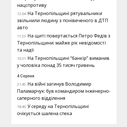
нацспротиву
На Тернопільщині рятувальники
12:04
звільнили людину з понівеченого в ДТП
авто
На щиті повертається Петро Федів з
11:23
Тернопільщини: майже рік невідомості
та надії
На Тернопільщині “банкір” виманив
10:31
у чоловіка понад 35 тисяч гривень
4 Серпня
На війні загинув Володимир
21:45
Паламарчук: був командиром інженерно-
саперного відділення
У середу на Тернопільщині
18:40
очікується шалена спека