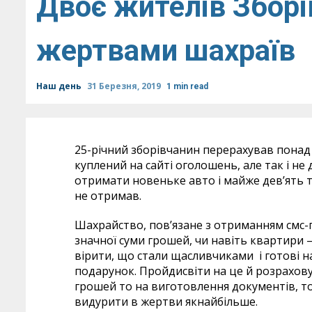
Двоє жителів Збор
жертвами шахраїв
Наш день
31 Березня, 2019
1 min read
25-річний зборівчанин перерахував понад 
куплений на сайті оголошень, але так і не
отримати новеньке авто і майже дев’ять ти
не отримав.
Шахрайство, пов’язане з отриманням смс-
значної суми грошей, чи навіть квартири 
вірити, що стали щасливчиками і готові н
подарунок. Пройдисвіти на це й розрахов
грошей то на виготовлення документів, то
видурити в жертви якнайбільше.