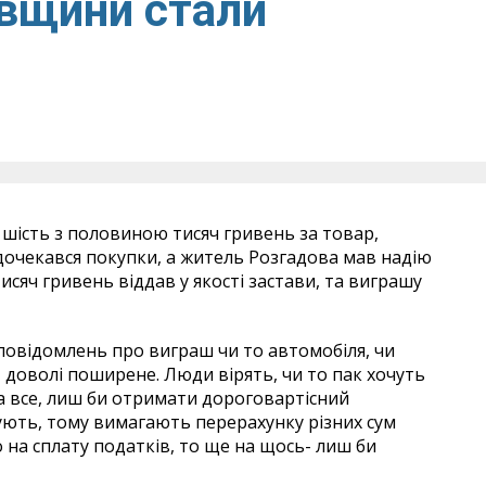
івщини стали
шість з половиною тисяч гривень за товар,
 дочекався покупки, а житель Розгадова мав надію
сяч гривень віддав у якості застави, та виграшу
повідомлень про виграш чи то автомобіля, чи
– доволі поширене. Люди вірять, чи то пак хочуть
а все, лиш би отримати дороговартісний
ують, тому вимагають перерахунку різних сум
 на сплату податків, то ще на щось- лиш би