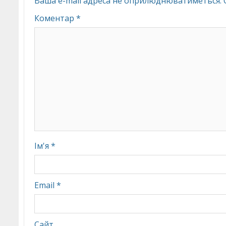
Ваша e-mail адреса не оприлюднюватиметься.
Коментар
*
Ім'я
*
Email
*
Сайт