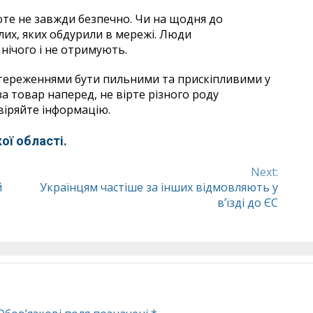
оте не завжди безпечно. Чи на щодня до
лих, яких обдурили в мережі. Люди
нічого і не отримують.
стереженнями бути пильними та прискіпливими у
за товар наперед, не вірте різного роду
віряйте інформацію.
ої області.
Next:
й
Українцям частіше за інших відмовляють у
в’їзді до ЄС