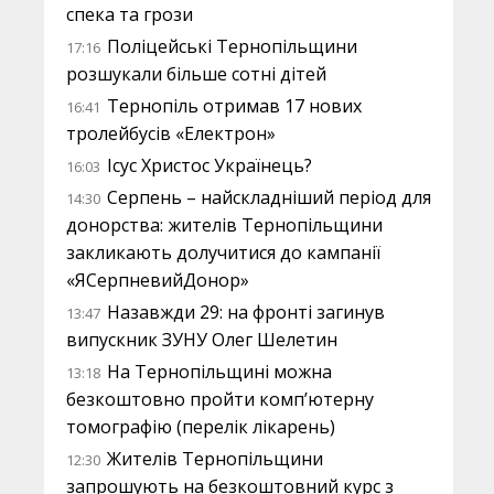
спека та грози
Поліцейські Тернопільщини
17:16
розшукали більше сотні дітей
Тернопіль отримав 17 нових
16:41
тролейбусів «Електрон»
Ісус Христос Українець?
16:03
Серпень – найскладніший період для
14:30
донорства: жителів Тернопільщини
закликають долучитися до кампанії
«ЯСерпневийДонор»
Назавжди 29: на фронті загинув
13:47
випускник ЗУНУ Олег Шелетин
На Тернопільщині можна
13:18
безкоштовно пройти комп’ютерну
томографію (перелік лікарень)
Жителів Тернопільщини
12:30
запрошують на безкоштовний курс з