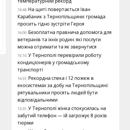
температурний рекорд
На щиті повертається Іван
16:48
Карабаник з Тернопільщини: громада
просить гідно зустріти Героя
Безоплатна правнича допомога для
16:00
ветеранів та їхніх родин: які послуги
можна отримати та як звернутися
У Тернополі перевірили роботу
15:10
кондиціонерів у громадському
транспорті
Рекордна спека і 12 пожеж в
14:33
екосистемах за добу на Тернопільщині:
рятувальники просять людей бути
відповідальними
У Тернополі жінка спокусилась на
13:25
забутий телефон — їй загрожує 8 років
тюрми