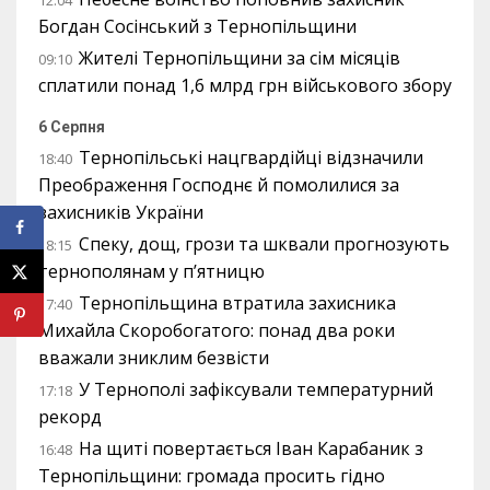
12:04
Богдан Сосінський з Тернопільщини
Жителі Тернопільщини за сім місяців
09:10
сплатили понад 1,6 млрд грн військового збору
6 Серпня
Тернопільські нацгвардійці відзначили
18:40
Преображення Господнє й помолилися за
захисників України
Спеку, дощ, грози та шквали прогнозують
18:15
тернополянам у п’ятницю
Тернопільщина втратила захисника
17:40
Михайла Скоробогатого: понад два роки
вважали зниклим безвісти
У Тернополі зафіксували температурний
17:18
рекорд
На щиті повертається Іван Карабаник з
16:48
Тернопільщини: громада просить гідно