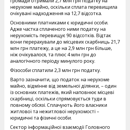
громади отримали 2,7 млн грн податку на
нерухоме майно, оскільки сплата перевищила
очікувані надходження на 12,7 відсотка.
Основними платниками є юридичні особи.
Адже частка сплаченого ними податку на
нерухомість перевищує 90 відсотків. Відтак
вони перерахували до місцевих скарбниць 21,7
млн грн платежу, а це на 2,9 млн грн більше,
ніж очікувалося, та плюс 4 млн грн до
аналогічного періоду минулого року.
Фізособи сплатили 2,3 млн грн податку.
Варто зазначити, що податок на нерухоме
майно, відмінне від земельної ділянки, – один
із основних платежів, який наповнює місцеві
скарбниці, оскільки спрямовується туди в
повному обсязі. Сплачують його власники
житлової та нежитлової нерухомості –
юридичні та фізичні особи.
Сектор інформаційної взаємодії Головного