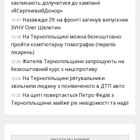
закликають долучитися до кампанії
«ЯСерпневийДонор»
Назавжди 29: на фронті загинув випускник
13:47
ЗУНУ Олег Шелетин
На Тернопільщині можна безкоштовно
13:18
пройти комп’ютерну томографію (перелік
лікарень)
Жителів Тернопільщини запрошують на
12:30
безкоштовний курс з нацспротиву
На Тернопільщині рятувальники
12:04
звільнили людину з понівеченого в ДТП авто
На щиті повертається Петро Федів з
11:23
Тернопільщини: майже рік невідомості та надії
Читати всі новини