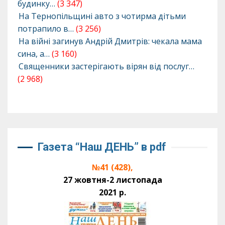
будинку…
(3 347)
На Тернопільщині авто з чотирма дітьми
потрапило в…
(3 256)
На війні загинув Андрій Дмитрів: чекала мама
сина, а…
(3 160)
Священники застерігають вірян від послуг…
(2 968)
Газета “Наш ДЕНЬ” в pdf
№41 (428),
27 жовтня-2 листопада
2021 р.