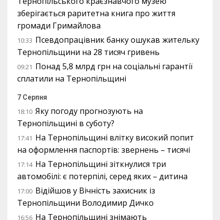
Тернопільського краєзнавчого музею
зберігається раритетна книга про життя
громади Гримайлова
Псевдопрацівник банку ошукав жительку
10:33
Тернопільщини на 28 тисяч гривень
Понад 5,8 млрд грн на соціальні гарантії
09:21
сплатили на Тернопільщині
7 Серпня
Яку погоду прогнозують на
18:10
Тернопільщині в суботу?
На Тернопільщині влітку високий попит
17:41
на оформлення паспортів: звернень – тисячі
На Тернопільщині зіткнулися три
17:14
автомобілі: є потерпілі, серед яких – дитина
Відійшов у Вічність захисник із
17:00
Тернопільщини Володимир Дичко
На Тернопільщині знімають
16:56