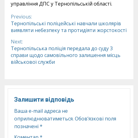
управління ДПС у Тернопільській області.
Previous:
Continue
Тернопільські поліцейські навчали школярів
виявляти небезпеку та протидіяти жорстокості
Reading
Next:
Тернопільська поліція передала до суду 3
справи щодо самовільного залишення місць
військової служби
Залишити відповідь
Ваша e-mail адреса не
оприлюднюватиметься.
Обов’язкові поля
позначені
*
Коментар
*