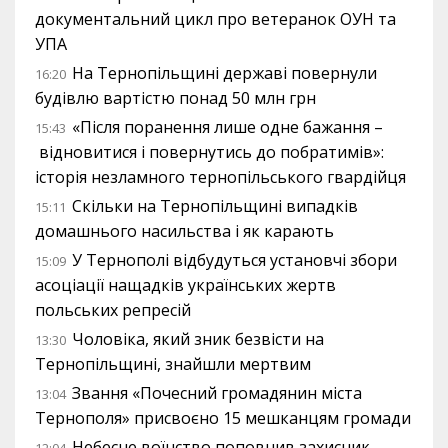
документальний цикл про ветеранок ОУН та
УПА
На Тернопільщині державі повернули
16:20
будівлю вартістю понад 50 млн грн
«Після поранення лише одне бажання –
15:43
відновитися і повернутись до побратимів»:
історія незламного тернопільського гвардійця
Скільки на Тернопільщині випадків
15:11
домашнього насильства і як карають
У Тернополі відбудуться установчі збори
15:09
асоціації нащадків українських жертв
польських репресій
Чоловіка, який зник безвісти на
13:30
Тернопільщині, знайшли мертвим
Звання «Почесний громадянин міста
13:04
Тернополя» присвоєно 15 мешканцям громади
Небесне воїнство поповнив захисник