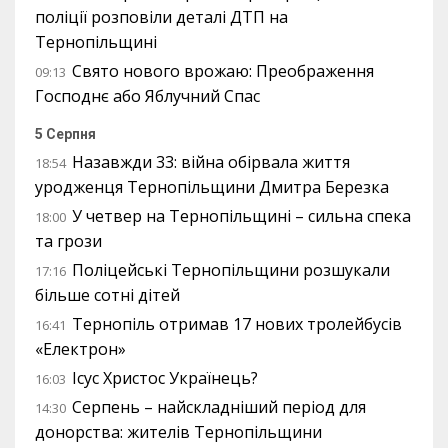
поліції розповіли деталі ДТП на
Тернопільщині
Свято нового врожаю: Преображення
09:13
Господнє або Яблучний Спас
5 Серпня
Назавжди 33: війна обірвала життя
18:54
уродженця Тернопільщини Дмитра Березка
У четвер на Тернопільщині – сильна спека
18:00
та грози
Поліцейські Тернопільщини розшукали
17:16
більше сотні дітей
Тернопіль отримав 17 нових тролейбусів
16:41
«Електрон»
Ісус Христос Українець?
16:03
Серпень – найскладніший період для
14:30
донорства: жителів Тернопільщини