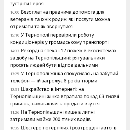
зустріти Героя
Безоплатна правнича допомога для
16:00
ветеранів та їхніх родин: які послуги можна
отримати та як звернутися
У Тернополі перевірили роботу
15:10
кондиціонерів у громадському транспорті
Рекордна спека і 12 пожеж в екосистемах
14:33
за добу на Тернопільщині: рятувальники
просять людей бути відповідальними
У Тернополі жінка спокусилась на забутий
13:25
телефон — їй загрожує 8 років тюрми
Шахрайство в інтернеті: на
12:31
Тернопільщині жінка втратила понад 63 тисячі
гривень, намагаючись продати взуття
На Тернопільщині лише в липні
11:26
затримали майже 200 п’яних водіїв
Шестеро потерпілих і розтрощені авто: в
10:35