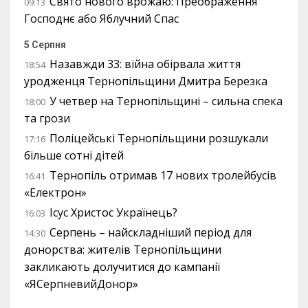
Свято нового врожаю: Преображення
09:13
Господнє або Яблучний Спас
5 Серпня
Назавжди 33: війна обірвала життя
18:54
уродженця Тернопільщини Дмитра Березка
У четвер на Тернопільщині – сильна спека
18:00
та грози
Поліцейські Тернопільщини розшукали
17:16
більше сотні дітей
Тернопіль отримав 17 нових тролейбусів
16:41
«Електрон»
Ісус Христос Українець?
16:03
Серпень – найскладніший період для
14:30
донорства: жителів Тернопільщини
закликають долучитися до кампанії
«ЯСерпневийДонор»