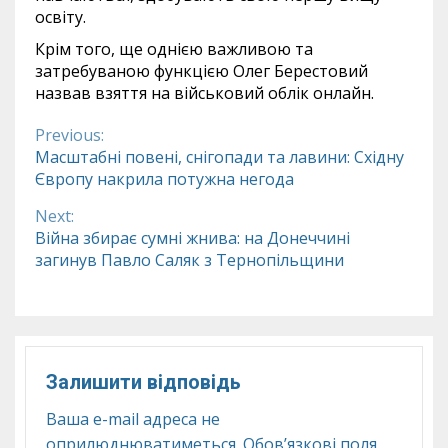
освіту.
Крім того, ще однією важливою та
затребуваною функцією Олег Берестовий
назвав взяття на військовий облік онлайн.
Previous:
Continue
Масштабні повені, снігопади та лавини: Східну
Європу накрила потужна негода
Reading
Next:
Війна збирає сумні жнива: на Донеччині
загинув Павло Саляк з Тернопільщини
Залишити відповідь
Ваша e-mail адреса не
оприлюднюватиметься.
Обов’язкові поля