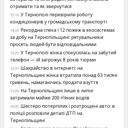
отримати та як звернутися
У Тернополі перевірили роботу
15:10
кондиціонерів у громадському транспорті
Рекордна спека і 12 пожеж в екосистемах
14:33
за добу на Тернопільщині: рятувальники
просять людей бути відповідальними
У Тернополі жінка спокусилась на забутий
13:25
телефон — їй загрожує 8 років тюрми
Шахрайство в інтернеті: на
12:31
Тернопільщині жінка втратила понад 63 тисячі
гривень, намагаючись продати взуття
На Тернопільщині лише в липні
11:26
затримали майже 200 п’яних водіїв
Шестеро потерпілих і розтрощені авто: в
10:35
поліції розповіли деталі ДТП на
Тернопільщині