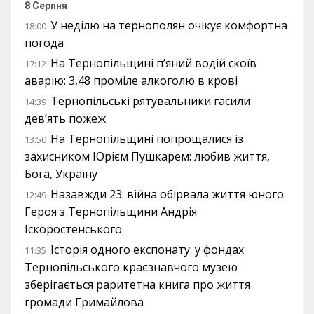
8 Серпня
У неділю на тернополян очікує комфортна
18:00
погода
На Тернопільщині п’яний водій скоїв
17:12
аварію: 3,48 проміле алкоголю в крові
Тернопільські рятувальники гасили
14:39
дев’ять пожеж
На Тернопільщині попрощалися із
13:50
захисником Юрієм Пушкарем: любив життя,
Бога, Україну
Назавжди 23: війна обірвала життя юного
12:49
Героя з Тернопільщини Андрія
Іскоростенського
Історія одного експонату: у фондах
11:35
Тернопільського краєзнавчого музею
зберігається раритетна книга про життя
громади Гримайлова