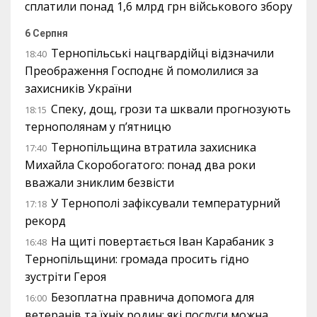
сплатили понад 1,6 млрд грн військового збору
6 Серпня
Тернопільські нацгвардійці відзначили
18:40
Преображення Господнє й помолилися за
захисників України
Спеку, дощ, грози та шквали прогнозують
18:15
тернополянам у п’ятницю
Тернопільщина втратила захисника
17:40
Михайла Скоробогатого: понад два роки
вважали зниклим безвісти
У Тернополі зафіксували температурний
17:18
рекорд
На щиті повертається Іван Карабаник з
16:48
Тернопільщини: громада просить гідно
зустріти Героя
Безоплатна правнича допомога для
16:00
ветеранів та їхніх родин: які послуги можна