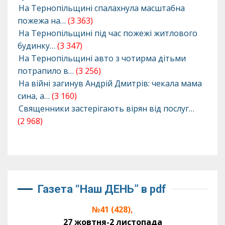
На Тернопільщині спалахнула масштабна
пожежа на…
(3 363)
На Тернопільщині під час пожежі житлового
будинку…
(3 347)
На Тернопільщині авто з чотирма дітьми
потрапило в…
(3 256)
На війні загинув Андрій Дмитрів: чекала мама
сина, а…
(3 160)
Священники застерігають вірян від послуг…
(2 968)
Газета “Наш ДЕНЬ” в pdf
№41 (428),
27 жовтня-2 листопада