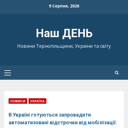
Skip
9 Серпня, 2026
to
content
Наш ДЕНЬ
Новини Тернопільщини, України та світу
Primary
Menu
НОВИНИ
УКРАЇНА
В Україні готуються запровадити
автоматизовані відстрочки від мобілізації: