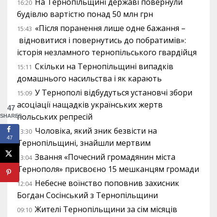
На Тернопільщині державі повернули
16:20
будівлю вартістю понад 50 млн грн
«Після поранення лише одне бажання –
15:43
відновитися і повернутись до побратимів»:
історія незламного тернопільського гвардійця
Скільки на Тернопільщині випадків
15:11
домашнього насильства і як карають
У Тернополі відбудуться установчі збори
15:09
асоціації нащадків українських жертв
47
польських репресій
SHARES
Чоловіка, який зник безвісти на
13:30
47
Тернопільщині, знайшли мертвим
Звання «Почесний громадянин міста
13:04
Тернополя» присвоєно 15 мешканцям громади
Небесне воїнство поповнив захисник
12:04
Богдан Сосінський з Тернопільщини
Жителі Тернопільщини за сім місяців
09:10