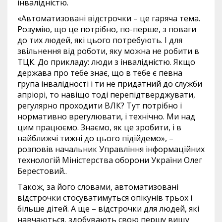
інвалідністю.
«Автоматизовані відстрочки – це гаряча тема.
Розумію, що це потрібно, по-перше, з поваги
до тих людей, які цього потребують. І для
звільнення від роботи, яку можна не робити в
ТЦК. До прикладу: люди з інвалідністю. Якщо
держава про тебе знає, що в тебе є певна
група інвалідності і ти не придатний до служби
апріорі, то навіщо тоді перепідтверджувати,
регулярно проходити ВЛК? Тут потрібно і
нормативно врегулювати, і технічно. Ми над
цим працюємо. Знаємо, як це зробити, і в
найближчі тижні до цього підійдемо», –
розповів начальник Управління інформаційних
технологій Міністерства оборони України Олег
Берестовий..
Також, за його словами, автоматизовані
відстрочки стосуватимуться опікунів трьох і
більше дітей. А ще – відстрочки для людей, які
навчаються, здобувають свою першу вищу