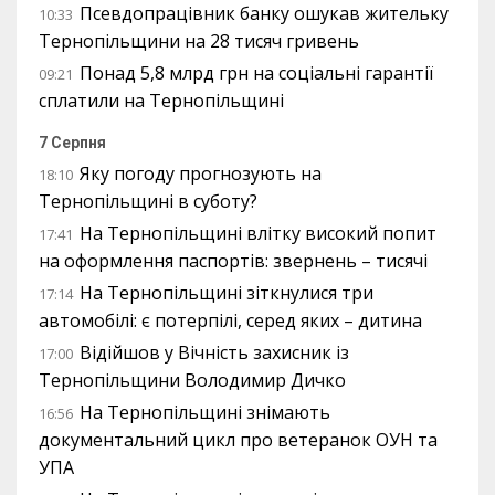
Псевдопрацівник банку ошукав жительку
10:33
Тернопільщини на 28 тисяч гривень
Понад 5,8 млрд грн на соціальні гарантії
09:21
сплатили на Тернопільщині
7 Серпня
Яку погоду прогнозують на
18:10
Тернопільщині в суботу?
На Тернопільщині влітку високий попит
17:41
на оформлення паспортів: звернень – тисячі
На Тернопільщині зіткнулися три
17:14
автомобілі: є потерпілі, серед яких – дитина
Відійшов у Вічність захисник із
17:00
Тернопільщини Володимир Дичко
На Тернопільщині знімають
16:56
документальний цикл про ветеранок ОУН та
УПА