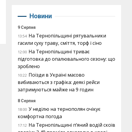
Новини
9 Серпня
На Тернопільщині рятувальники
13:54
гасили суху траву, сміття, торф і сіно
На Тернопільщині триває
12:00
підготовка до опалювального сезону: що
зроблено
Поїзди в Україні масово
10:22
вибиваються з графіка: деякі рейси
затримуються майже на 9 годин
8 Серпня
У неділю на тернополян очікує
18:00
комфортна погода
На Тернопільщині п’яний водій скоїв
17:12