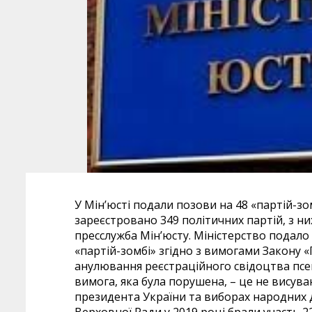
У Мін’юсті подали позови на 48 «партій-зом
зареєстровано 349 політичних партій, з ни
пресслужба Мін’юсту. Міністерство подало
«партій-зомбі» згідно з вимогами Закону «П
анулювання реєстраційного свідоцтва псе
вимога, яка була порушена, – це не висува
президента України та виборах народних д
Верховної Ради у 2019 році брали участь 22