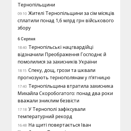
Тернопільщини
Жителі Тернопільщини за сім місяців
09:10
сплатили понад 1,6 млрд грн військового
збору
6 Серпня
Тернопільські нацгвардійці
18:40
відзначили Преображення Господнє й
помолилися за захисників України
Спеку, дощ, грози та шквали
18:15
прогнозують тернополянам у п’ятницю
Тернопільщина втратила захисника
17:40
Михайла Скоробогатого: понад два роки
вважали зниклим безвісти
У Тернополі зафіксували
17:18
температурний рекорд
На щиті повертається Іван
16:48