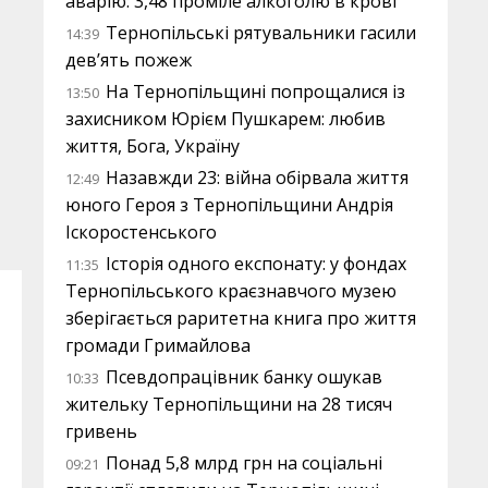
аварію: 3,48 проміле алкоголю в крові
Тернопільські рятувальники гасили
14:39
дев’ять пожеж
На Тернопільщині попрощалися із
13:50
захисником Юрієм Пушкарем: любив
життя, Бога, Україну
Назавжди 23: війна обірвала життя
12:49
юного Героя з Тернопільщини Андрія
Іскоростенського
Історія одного експонату: у фондах
11:35
Тернопільського краєзнавчого музею
зберігається раритетна книга про життя
громади Гримайлова
Псевдопрацівник банку ошукав
10:33
жительку Тернопільщини на 28 тисяч
гривень
Понад 5,8 млрд грн на соціальні
09:21