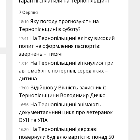
гарантії сплатили на Тернопільщині
7 Серпня
Яку погоду прогнозують на
18:10
Тернопільщині в суботу?
На Тернопільщині влітку високий
17:41
попит на оформлення паспортів:
звернень – тисячі
На Тернопільщині зіткнулися три
17:14
автомобілі: є потерпілі, серед яких –
дитина
Відійшов у Вічність захисник із
17:00
Тернопільщини Володимир Дичко
На Тернопільщині знімають
16:56
документальний цикл про ветеранок
ОУН та УПА
На Тернопільщині державі
16:20
повернули будівлю вартістю понад 50