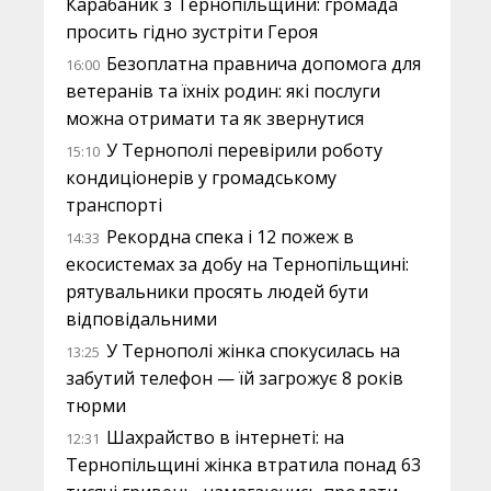
Карабаник з Тернопільщини: громада
просить гідно зустріти Героя
Безоплатна правнича допомога для
16:00
ветеранів та їхніх родин: які послуги
можна отримати та як звернутися
У Тернополі перевірили роботу
15:10
кондиціонерів у громадському
транспорті
Рекордна спека і 12 пожеж в
14:33
екосистемах за добу на Тернопільщині:
рятувальники просять людей бути
відповідальними
У Тернополі жінка спокусилась на
13:25
забутий телефон — їй загрожує 8 років
тюрми
Шахрайство в інтернеті: на
12:31
Тернопільщині жінка втратила понад 63