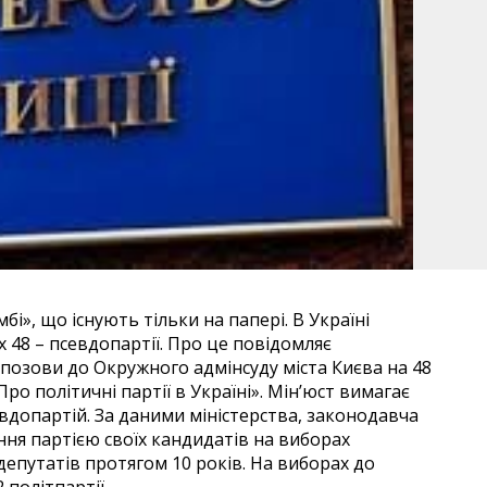
бі», що існують тільки на папері. В Україні
х 48 – псевдопартії. Про це повідомляє
 позови до Окружного адмінсуду міста Києва на 48
ро політичні партії в Україні». Мін’юст вимагає
вдопартій. За даними міністерства, законодавча
ння партією своїх кандидатів на виборах
епутатів протягом 10 років. На виборах до
 політпартії.