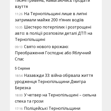
тисячі гривень, намагаючись продати
взуття
На Тернопільщині лише в липні
11:26
затримали майже 200 п’яних водіїв
Шестеро потерпілих і розтрощені
10:35
авто: в поліції розповіли деталі ДТП на
Тернопільщині
Свято нового врожаю:
09:13
Преображення Господнє або Яблучний
Спас
5 Серпня
Назавжди 33: війна обірвала життя
18:54
уродженця Тернопільщини Дмитра
Березка
У четвер на Тернопільщині – сильна
18:00
спека та грози
Поліцейські Тернопільщини
17:16