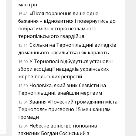
млн грн
«Після поранення лише одне
15:43
бажання – відновитися і повернутись до
побратимів»: історія незламного
тернопільського гвардійця
Скільки на Тернопільщині випадків
15:11
домашнього насильства і як карають
У Тернополі відбудуться установчі
15:09
збори асоціації нащадків українських
жертв польських репресій
Чоловіка, який зник безвісти на
13:30
Тернопільщині, знайшли мертвим
Звання «Почесний громадянин міста
13:04
Тернополя» присвоєно 15 мешканцям
громади
Небесне воїнство поповнив
12:04
захисник Богдан Сосінський з