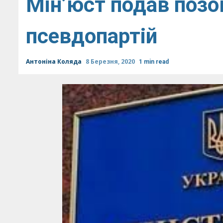
Мін’юст подав позов
псевдопартій
Антоніна Коляда
8 Березня, 2020
1 min read