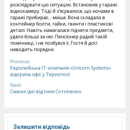
розслідувати цю ситуацію. Встановив у гаражі
відеокамеру. Тоді й з’ясувалося, що ночами в
гаражі прибирає… миша. Вона складала в
контейнер болти, гайки, гвинти і пластикові
деталі. Навіть намагалася підняти предмети,
удвічі більші за неї. Пенсіонер радий такій
помічниці, і не позбувся її. Гостя й досі
наводить порядки.
Previous:
Continue
Європейська IT-компанія «Unicorn Systems»
відкрила офіс у Тернополі
Reading
Next:
Смачні ідеї від Інни Сотніченко
Залишити відповідь