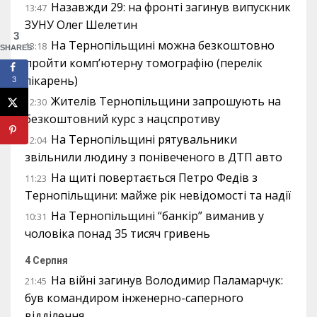
Назавжди 29: на фронті загинув випускник
13:47
ЗУНУ Олег Шелетин
3
На Тернопільщині можна безкоштовно
13:18
SHARES
пройти комп’ютерну томографію (перелік
лікарень)
3
Жителів Тернопільщини запрошують на
12:30
безкоштовний курс з нацспротиву
На Тернопільщині рятувальники
12:04
звільнили людину з понівеченого в ДТП авто
На щиті повертається Петро Федів з
11:23
Тернопільщини: майже рік невідомості та надії
На Тернопільщині “банкір” виманив у
10:31
чоловіка понад 35 тисяч гривень
4 Серпня
На війні загинув Володимир Паламарчук:
21:45
був командиром інженерно-саперного
відділення