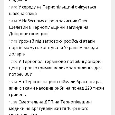
У середу на Тернопільщині очікується
18:40
шалена спека
У Небесному строю захисник Олег
18:14
Шелетин з Тернопільщини: загинув на
Дніпропетровщині
Урожай під загрозою: російські атаки
17:48
портів можуть коштувати Україні мільярди
доларів
У Тернополі терміново потрібні донори:
17:09
центр крові отримав велике замовлення для
потреб ЗСУ
На Тернопільщині спіймали браконьєра,
16:34
який сітками наловив риби на понад 220 тисяч
гривень
Смертельна ДТП на Тернопільщині:
15:38
медики не врятували життя 16-річного
мотоцикліста