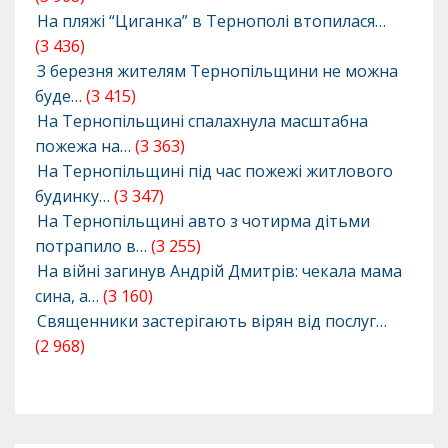
На пляжі “Циганка” в Тернополі втопилася…
(3 436)
З березня жителям Тернопільщини не можна
буде…
(3 415)
На Тернопільщині спалахнула масштабна
пожежа на…
(3 363)
На Тернопільщині під час пожежі житлового
будинку…
(3 347)
На Тернопільщині авто з чотирма дітьми
потрапило в…
(3 255)
На війні загинув Андрій Дмитрів: чекала мама
сина, а…
(3 160)
Священники застерігають вірян від послуг…
(2 968)