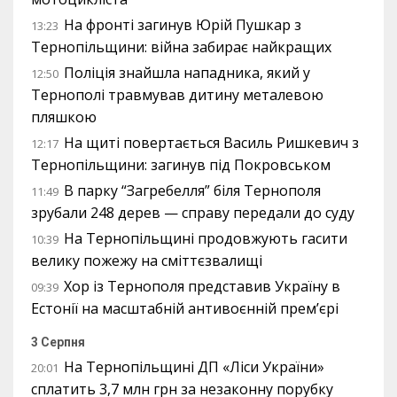
На фронті загинув Юрій Пушкар з
13:23
Тернопільщини: війна забирає найкращих
Поліція знайшла нападника, який у
12:50
Тернополі травмував дитину металевою
пляшкою
На щиті повертається Василь Ришкевич з
12:17
Тернопільщини: загинув під Покровськом
В парку “Загребелля” біля Тернополя
11:49
зрубали 248 дерев — справу передали до суду
На Тернопільщині продовжують гасити
10:39
велику пожежу на сміттєзвалищі
Хор із Тернополя представив Україну в
09:39
Естонії на масштабній антивоєнній прем’єрі
3 Серпня
На Тернопільщині ДП «Ліси України»
20:01
сплатить 3,7 млн грн за незаконну порубку