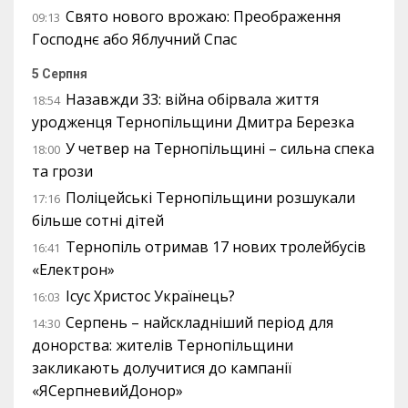
Свято нового врожаю: Преображення
09:13
Господнє або Яблучний Спас
5 Серпня
Назавжди 33: війна обірвала життя
18:54
уродженця Тернопільщини Дмитра Березка
У четвер на Тернопільщині – сильна спека
18:00
та грози
Поліцейські Тернопільщини розшукали
17:16
більше сотні дітей
Тернопіль отримав 17 нових тролейбусів
16:41
«Електрон»
Ісус Христос Українець?
16:03
Серпень – найскладніший період для
14:30
донорства: жителів Тернопільщини
закликають долучитися до кампанії
«ЯСерпневийДонор»