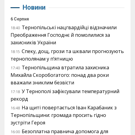
Новини
6 Серпня
Тернопільські нацгвардійці відзначили
18:40
Преображення Господнє й помолилися за
захисників України
Спеку, дощ, грози та шквали прогнозують
18:15
тернополянам у п’ятницю
Тернопільщина втратила захисника
17:40
Михайла Скоробогатого: понад два роки
вважали зниклим безвісти
У Тернополі зафіксували температурний
17:18
рекорд
На щиті повертається Іван Карабаник з
16:48
Тернопільщини: громада просить гідно
зустріти Героя
Безоплатна правнича допомога для
16:00