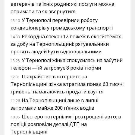
ветеранів та їхніх родин: які послуги можна
отримати та як звернутися
У Тернополі перевірили роботу
15:10
кондиціонерів у громадському транспорті
Рекордна спека і 12 пожеж в екосистемах
14:33
за добу на Тернопільщині: рятувальники
просять людей бути відповідальними
У Тернополі жінка спокусилась на забутий
13:25
телефон — їй загрожує 8 років тюрми
Шахрайство в інтернеті: на
12:31
Тернопільщині жінка втратила понад 63 тисячі
гривень, намагаючись продати взуття
На Тернопільщині лише в липні
11:26
затримали майже 200 п’яних водіїв
Шестеро потерпілих і розтрощені авто: в
10:35
поліції розповіли деталі ДТП на
Тернопільщині