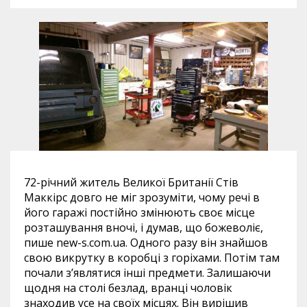
72-річний житель Великої Британії Стів
Маккірс довго не міг зрозуміти, чому речі в
його гаражі постійно змінюють своє місце
розташування вночі, і думав, що божеволіє,
пише new-s.com.ua. Одного разу він знайшов
свою викрутку в коробці з горіхами. Потім там
почали з’являтися інші предмети. Залишаючи
щодня на столі безлад, вранці чоловік
знаходив усе на своїх місцях. Він вирішив