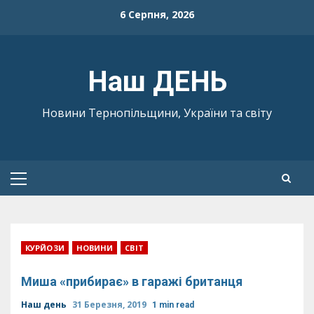
Skip
6 Серпня, 2026
to
content
Наш ДЕНЬ
Новини Тернопільщини, України та світу
Primary
Menu
КУРЙОЗИ
НОВИНИ
СВІТ
Миша «прибирає» в гаражі британця
Наш день
31 Березня, 2019
1 min read