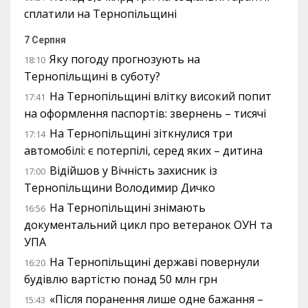
сплатили на Тернопільщині
7 Серпня
Яку погоду прогнозують на
18:10
Тернопільщині в суботу?
На Тернопільщині влітку високий попит
17:41
на оформлення паспортів: звернень – тисячі
На Тернопільщині зіткнулися три
17:14
автомобілі: є потерпілі, серед яких – дитина
Відійшов у Вічність захисник із
17:00
Тернопільщини Володимир Дичко
На Тернопільщині знімають
16:56
документальний цикл про ветеранок ОУН та
УПА
На Тернопільщині державі повернули
16:20
будівлю вартістю понад 50 млн грн
«Після поранення лише одне бажання –
15:43