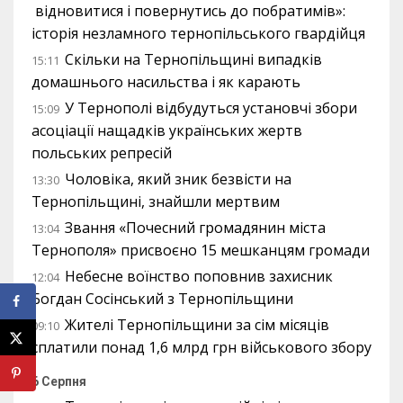
відновитися і повернутись до побратимів»:
історія незламного тернопільського гвардійця
Скільки на Тернопільщині випадків
15:11
домашнього насильства і як карають
У Тернополі відбудуться установчі збори
15:09
асоціації нащадків українських жертв
польських репресій
Чоловіка, який зник безвісти на
13:30
Тернопільщині, знайшли мертвим
Звання «Почесний громадянин міста
13:04
Тернополя» присвоєно 15 мешканцям громади
Небесне воїнство поповнив захисник
12:04
Богдан Сосінський з Тернопільщини
Жителі Тернопільщини за сім місяців
09:10
сплатили понад 1,6 млрд грн військового збору
6 Серпня