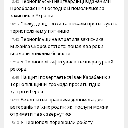
Тернопільські нацгвардійці відзначили
18:40
Преображення Господнє й помолилися за
захисників України
Спеку, дощ, грози та шквали прогнозують
18:15
тернополянам у п’ятницю
Тернопільщина втратила захисника
17:40
Михайла Скоробогатого: понад два роки
вважали зниклим безвісти
У Тернополі зафіксували температурний
17:18
рекорд
На щиті повертається Іван Карабаник з
16:48
Тернопільщини: громада просить гідно
зустріти Героя
Безоплатна правнича допомога для
16:00
ветеранів та їхніх родин: які послуги можна
отримати та як звернутися
У Тернополі перевірили роботу
15:10