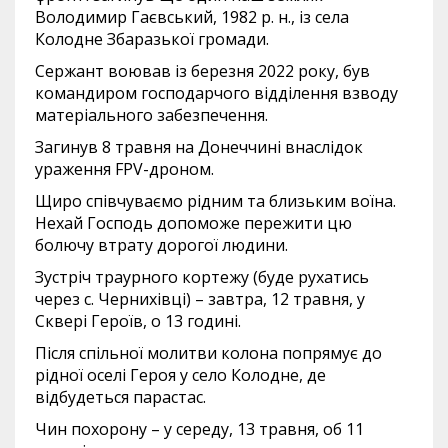
Володимир Гаєвський, 1982 р. н., із села
Колодне Збаразької громади.
Сержант воював із березня 2022 року, був
командиром господарчого відділення взводу
матеріального забезпечення.
Загинув 8 травня на Донеччині внаслідок
ураження FPV-дроном.
Щиро співчуваємо рідним та близьким воїна.
Нехай Господь допоможе пережити цю
болючу втрату дорогої людини.
Зустріч траурного кортежу (буде рухатись
через с. Чернихівці) – завтра, 12 травня, у
Сквері Героїв, о 13 годині.
Після спільної молитви колона попрямує до
рідної оселі Героя у село Колодне, де
відбудеться парастас.
Чин похорону – у середу, 13 травня, об 11