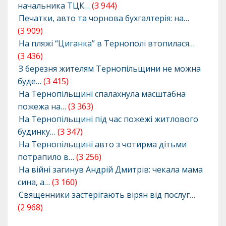
начальника ТЦК…
(3 944)
Печатки, авто та чорнова бухгалтерія: на…
(3 909)
На пляжі “Циганка” в Тернополі втопилася…
(3 436)
З березня жителям Тернопільщини не можна
буде…
(3 415)
На Тернопільщині спалахнула масштабна
пожежа на…
(3 363)
На Тернопільщині під час пожежі житлового
будинку…
(3 347)
На Тернопільщині авто з чотирма дітьми
потрапило в…
(3 256)
На війні загинув Андрій Дмитрів: чекала мама
сина, а…
(3 160)
Священники застерігають вірян від послуг…
(2 968)