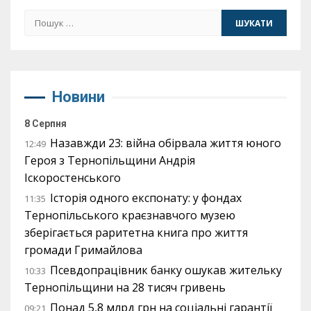
Пошук:
Новини
8 Серпня
Назавжди 23: війна обірвала життя юного
12:49
Героя з Тернопільщини Андрія
Іскоростенського
Історія одного експонату: у фондах
11:35
Тернопільського краєзнавчого музею
зберігається раритетна книга про життя
громади Гримайлова
Псевдопрацівник банку ошукав жительку
10:33
Тернопільщини на 28 тисяч гривень
Понад 5,8 млрд грн на соціальні гарантії
09:21