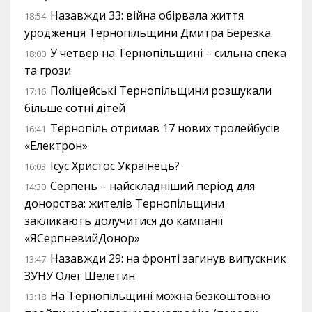
Назавжди 33: війна обірвала життя
18:54
уродженця Тернопільщини Дмитра Березка
У четвер на Тернопільщині – сильна спека
18:00
та грози
Поліцейські Тернопільщини розшукали
17:16
більше сотні дітей
Тернопіль отримав 17 нових тролейбусів
16:41
«Електрон»
Ісус Христос Українець?
16:03
Серпень – найскладніший період для
14:30
донорства: жителів Тернопільщини
закликають долучитися до кампанії
«ЯСерпневийДонор»
Назавжди 29: на фронті загинув випускник
13:47
ЗУНУ Олег Шелетин
На Тернопільщині можна безкоштовно
13:18