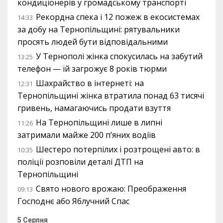
кондиціонерів у громадському транспорті
Рекордна спека і 12 пожеж в екосистемах
14:33
за добу на Тернопільщині: рятувальники
просять людей бути відповідальними
У Тернополі жінка спокусилась на забутий
13:25
телефон — їй загрожує 8 років тюрми
Шахрайство в інтернеті: на
12:31
Тернопільщині жінка втратила понад 63 тисячі
гривень, намагаючись продати взуття
На Тернопільщині лише в липні
11:26
затримали майже 200 п’яних водіїв
Шестеро потерпілих і розтрощені авто: в
10:35
поліції розповіли деталі ДТП на
Тернопільщині
Свято нового врожаю: Преображення
09:13
Господнє або Яблучний Спас
5 Серпня