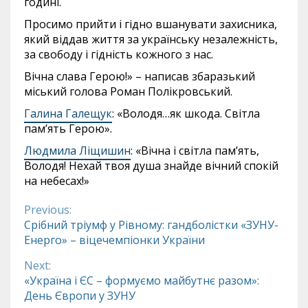
годині.
Просимо прийти і гідно вшанувати захисника,
який віддав життя за українську незалежність,
за свободу і гідність кожного з нас.
Вічна слава Герою!» – написав збаразький
міський голова Роман Полікровський.
Галина Галещук
: «Володя…як шкода. Світла
пам’ять Герою».
Людмила Ліщишин
: «Вічна і світла пам’ять,
Володя! Нехай твоя душа знайде вічний спокій
на небесах!»
Previous:
Continue
Срібний тріумф у Рівному: гандболістки «ЗУНУ-
Енерго» – віцечемпіонки України
Reading
Next:
«Україна і ЄС – формуємо майбутнє разом»:
День Європи у ЗУНУ