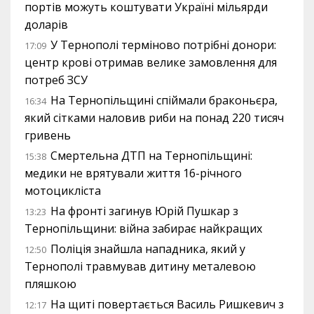
портів можуть коштувати Україні мільярди
доларів
У Тернополі терміново потрібні донори:
17:09
центр крові отримав велике замовлення для
потреб ЗСУ
На Тернопільщині спіймали браконьєра,
16:34
який сітками наловив риби на понад 220 тисяч
гривень
Смертельна ДТП на Тернопільщині:
15:38
медики не врятували життя 16-річного
мотоцикліста
На фронті загинув Юрій Пушкар з
13:23
Тернопільщини: війна забирає найкращих
Поліція знайшла нападника, який у
12:50
Тернополі травмував дитину металевою
пляшкою
На щиті повертається Василь Ришкевич з
12:17