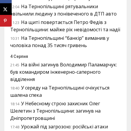
На Тернопільщині рятувальники
12:04
звільнили людину з понівеченого в ДТП авто
На щиті повертається Петро Федів з
11:23
Тернопільщини: майже рік невідомості та надії
На Тернопільщині “банкір” виманив у
10:31
чоловіка понад 35 тисяч гривень
4 Серпня
На війні загинув Володимир Паламарчук:
21:45
був командиром інженерно-саперного
відділення
У середу на Тернопільщині очікується
18:40
шалена спека
У Небесному строю захисник Олег
18:14
Шелетин з Тернопільщини: загинув на
Дніпропетровщині
Урожай під загрозою: російські атаки
17:48