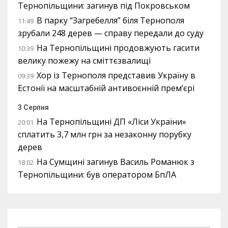
Тернопільщини: загинув під Покровськом
В парку “Загребелля” біля Тернополя
11:49
зрубали 248 дерев — справу передали до суду
На Тернопільщині продовжують гасити
10:39
велику пожежу на сміттєзвалищі
Хор із Тернополя представив Україну в
09:39
Естонії на масштабній антивоєнній прем’єрі
3 Серпня
На Тернопільщині ДП «Ліси України»
20:01
сплатить 3,7 млн грн за незаконну порубку
дерев
На Сумщині загинув Василь Романюк з
18:02
Тернопільщини: був оператором БпЛА