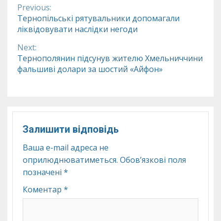
Previous:
Continue
Тернопільські рятувальники допомагали
ліквідовувати наслідки негоди
Reading
Next:
Тернополянин підсунув жителю Хмельниччини
фальшиві долари за шостий «Айфон»
Залишити відповідь
Ваша e-mail адреса не
оприлюднюватиметься.
Обов’язкові поля
позначені
*
Коментар
*