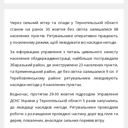
Через сильний вітер та опади у Тернопільській області
станом на ранок 30 жовтня без світла залишалися 68
населених пунктів. Рятувальники оперативно працюють
у посиленому режимі, щоб ліквідувати всі наслідки негоди.
За інформацією управління з питань цивільного захисту
населення облдержадміністрації, найбільше постраждали
Збаразький район, де знеструмлено 23 населених пункти,
та Кременецький район, де без світла залишалися 9 сіл. У
Теребовлянському районі рятувальники ліквідовують
наслідки негоди у 6 населених пунктах.
Водночас, протягом 29-30 жовтня підрозділи Управління
ДСНС України у Тернопільській області 5 разів залучались
до ліквідації наслідків негоди. Рятувальники проводили
роботи з розчищення проїжджої частину доріг від гілля та
дерев, повалених, внаслідок сильних поривів вітру .