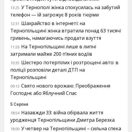
У Тернополі жінка спокусилась на забутий
13:25
телефон — їй загрожує 8 років тюрми
Шахрайство в інтернеті: на
12:31
Тернопільщині жінка втратила понад 63 тисячі
гривень, намагаючись продати взуття
На Тернопільщині лише в липні
11:26
затримали майже 200 п’яних водіїв
Шестеро потерпілих і розтрощені авто: в
10:35
поліції розповіли деталі ДТП на
Тернопільщині
Свято нового врожаю: Преображення
09:13
Господнє або Яблучний Спас
5 Серпня
Назавжди 33: війна обірвала життя
18:54
уродженця Тернопільщини Дмитра Березка
У четвер на Тернопільщині – сильна спека
18:00