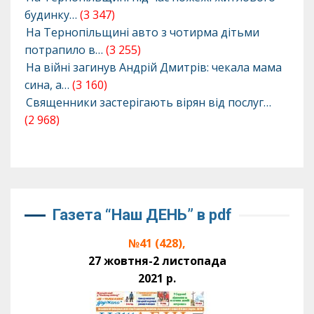
будинку…
(3 347)
На Тернопільщині авто з чотирма дітьми
потрапило в…
(3 255)
На війні загинув Андрій Дмитрів: чекала мама
сина, а…
(3 160)
Священники застерігають вірян від послуг…
(2 968)
Газета “Наш ДЕНЬ” в pdf
№41 (428),
27 жовтня-2 листопада
2021 р.