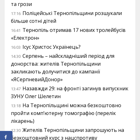
та грози
Поліцейські Тернопільщини розшукали
17:16
більше сотні дітей
Тернопіль отримав 17 нових тролейбусів
16:41
«Електрон»
Ісус Христос Українець?
16:03
Серпень – найскладніший період для
14:30
донорства: жителів Тернопільщини
закликають долучитися до кампанії
«ЯСерпневийДонор»
Назавжди 29: на фронті загинув випускник
13:47
ЗУНУ Олег Шелетин
На Тернопільщині можна безкоштовно
13:18
пройти комп’ютерну томографію (перелік
лікарень)
Жителів Тернопільщини запрошують на
12:30
безкоштовний курс з нацспротиву