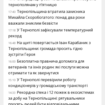
тернополянам у п’ятницю
Тернопільщина втратила захисника
17:40
Михайла Скоробогатого: понад два роки
вважали зниклим безвісти
У Тернополі зафіксували температурний
17:18
рекорд
На щиті повертається Іван Карабаник з
16:48
Тернопільщини: громада просить гідно
зустріти Героя
Безоплатна правнича допомога для
16:00
ветеранів та їхніх родин: які послуги можна
отримати та як звернутися
У Тернополі перевірили роботу
15:10
кондиціонерів у громадському транспорті
Рекордна спека і 12 пожеж в екосистемах
14:33
за добу на Тернопільщині: рятувальники
просять людей бути відповідальними