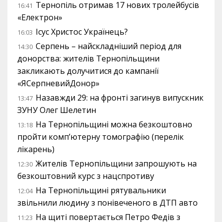
Тернопіль отримав 17 нових тролейбусів
16:41
«Електрон»
Ісус Христос Українець?
16:03
Серпень – найскладніший період для
14:30
донорства: жителів Тернопільщини
закликають долучитися до кампанії
«ЯСерпневийДонор»
Назавжди 29: на фронті загинув випускник
13:47
ЗУНУ Олег Шелетин
На Тернопільщині можна безкоштовно
13:18
пройти комп’ютерну томографію (перелік
лікарень)
Жителів Тернопільщини запрошують на
12:30
безкоштовний курс з нацспротиву
На Тернопільщині рятувальники
12:04
звільнили людину з понівеченого в ДТП авто
На щиті повертається Петро Федів з
11:23