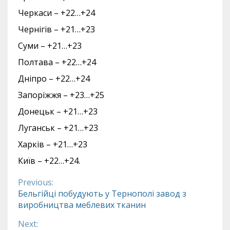
Черкаси – +22…+24
Чернігів – +21…+23
Суми – +21…+23
Полтава – +22…+24
Дніпро – +22…+24
Запоріжжя – +23…+25
Донецьк – +21…+23
Луганськ – +21…+23
Харків – +21…+23
Київ – +22…+24.
Previous:
Continue
Бельгійці побудують у Тернополі завод з
виробництва меблевих тканин
Reading
Next: