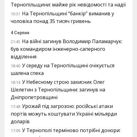
Тернопільщини: майже рік невідомості та надії
На Тернопільщині “банкір” виманив у
10:31
чоловіка понад 35 тисяч гривень
4 Серпня
На війні загинув Володимир Паламарчук:
21:45
був командиром інженерно-саперного
відділення
У середу на Тернопільщині очікується
18:40
шалена спека
У Небесному строю захисник Олег
18:14
Шелетин з Тернопільщини: загинув на
Дніпропетровщині
Урожай під загрозою: російські атаки
17:48
портів можуть коштувати Україні мільярди
доларів
У Тернополі терміново потрібні донори:
17:09