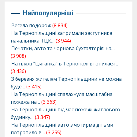
Найпопулярніші
Весела подорож
(8 834)
На Тернопільщині затримали заступника
начальника ТЦК…
(3 944)
Печатки, авто та чорнова бухгалтерія: на…
(3 908)
На пляжі “Циганка” в Тернополі втопилася…
(3 436)
З березня жителям Тернопільщини не можна
буде…
(3 415)
На Тернопільщині спалахнула масштабна
пожежа на…
(3 363)
На Тернопільщині під час пожежі житлового
будинку…
(3 347)
На Тернопільщині авто з чотирма дітьми
потрапило в…
(3 255)