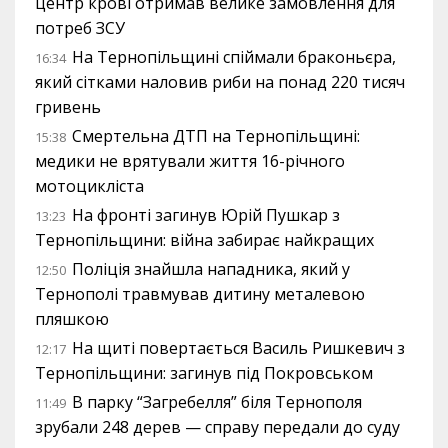
центр крові отримав велике замовлення для
потреб ЗСУ
На Тернопільщині спіймали браконьєра,
16:34
який сітками наловив риби на понад 220 тисяч
гривень
Смертельна ДТП на Тернопільщині:
15:38
медики не врятували життя 16-річного
мотоцикліста
На фронті загинув Юрій Пушкар з
13:23
Тернопільщини: війна забирає найкращих
Поліція знайшла нападника, який у
12:50
Тернополі травмував дитину металевою
пляшкою
На щиті повертається Василь Ришкевич з
12:17
Тернопільщини: загинув під Покровськом
В парку “Загребелля” біля Тернополя
11:49
зрубали 248 дерев — справу передали до суду