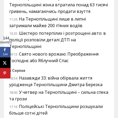
Тернопільщині жінка втратила понад 63 тисячі
гривень, намагаючись продати взуття
На Тернопільщині лише в липні
11:26
затримали майже 200 п’яних водіїв
Шестеро потерпілих і розтрощені авто: в
10:35
144
поліції розповіли деталі ДТП на
SHARES
Тернопільщині
Свято нового врожаю: Преображення
09:13
144
Господнє або Яблучний Спас
5 Серпня
Назавжди 33: війна обірвала життя
18:54
уродженця Тернопільщини Дмитра Березка
У четвер на Тернопільщині – сильна спека
18:00
та грози
Поліцейські Тернопільщини розшукали
17:16
більше сотні дітей