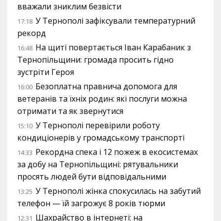
вважали зниклим безвісти
У Тернополі зафіксували температурний
17:18
рекорд
На щиті повертається Іван Карабаник з
16:48
Тернопільщини: громада просить гідно
зустріти Героя
Безоплатна правнича допомога для
16:00
ветеранів та їхніх родин: які послуги можна
отримати та як звернутися
У Тернополі перевірили роботу
15:10
кондиціонерів у громадському транспорті
Рекордна спека і 12 пожеж в екосистемах
14:33
за добу на Тернопільщині: рятувальники
просять людей бути відповідальними
У Тернополі жінка спокусилась на забутий
13:25
телефон — їй загрожує 8 років тюрми
Шахрайство в інтернеті: на
12:31