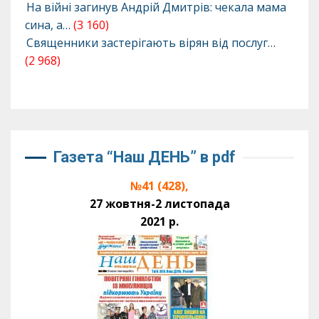
На війні загинув Андрій Дмитрів: чекала мама
сина, а…
(3 160)
Священники застерігають вірян від послуг…
(2 968)
Газета “Наш ДЕНЬ” в pdf
№41 (428),
27 жовтня-2 листопада
2021 р.