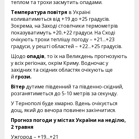
теплом та трохи засмутить опадами.
Температура повітря
в Україні
коливатиметься від +19 до +25 градусів.
Зокрема, на Заході стовпчики термометрів
показуватимуть +20..+22 градуси. На Сході
очікують трохи теплішу погоду – +21…+23
градуси, у решті областей – +22…+25 градусів.
Щодо
опадів
, то їх на Великдень прогнозують
у всіх регіонах, окрім Криму. Водночас у
західних та східних областях очікують ще
й
грози.
Вітер
дутиме південний та південно-східний,
розганятиметься до 5-10 метрів за секунду.
У Тернополі буде хмарно. Вдень очікується
дощ, який до вечора повинен закінчитися.
Прогноз погоди у містах України на неділю,
2 травня
Ужгород – +19…+21