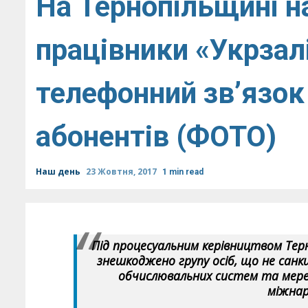
На Тернопільщині н
працівники «Укрзалі
телефонний зв’язо
абонентів (ФОТО)
Наш день
23 Жовтня, 2017
1 min read
Під процесуальним керівництвом Терн
знешкоджено групу осіб, що не санк
обчислювальних систем та мере
міжнар