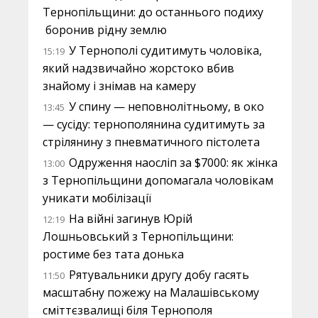
Тернопільщини: до останнього подиху
боронив рідну землю
У Тернополі судитимуть чоловіка,
15:19
який надзвичайно жорстоко вбив
знайому і знімав на камеру
У спину — неповнолітньому, в око
13:45
— сусіду: тернополянина судитимуть за
стрілянину з пневматичного пістолета
Одруження наосліп за $7000: як жінка
13:00
з Тернопільщини допомагала чоловікам
уникати мобілізації
На війні загинув Юрій
12:19
Лошньовський з Тернопільщини:
ростиме без тата донька
Рятувальники другу добу гасять
11:50
масштабну пожежу на Малашівському
сміттєзвалищі біля Тернополя