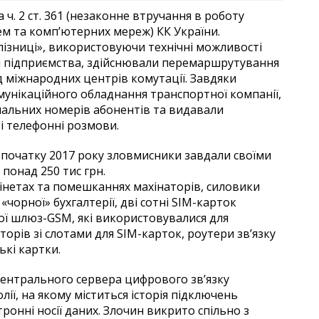
ч. 2 ст. 361 (незаконне втручання в роботу
м та комп’ютерних мереж) КК України.
лізниці», використовуючи технічні можливості
 підприємства, здійснювали перемаршрутування
 міжнародних центрів комутації. Завдяки
унікаційного обладнання транспортної компанії,
нальних номерів абонентів та видавали
і телефонні розмови.
 початку 2017 року зловмисники завдали своїми
 понад 250 тис грн.
бінетах та помешканнях махінаторів, силовики
чорної» бухгалтерії, дві сотні SІМ-карток
ої шлюз-GSM, які використовувалися для
торів зі слотами для SІМ-карток, роутери зв’язку
ькі картки.
центрального сервера цифрового зв’язку
лії, на якому міститься історія підключень
ронні носії даних. Злочин викрито спільно з