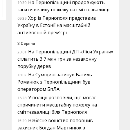
На Тернопільщині продовжують
10:39
гасити велику пожежу на сміттєзвалищі
Хор із Тернополя представив
09:39
Україну в Естонії на масштабній
антивоєнній прем’єрі
3 Серпня
На Тернопільщині ДП «Ліси України»
20:01
сплатить 3,7 млн грн за незаконну
порубку дерев
На Сумщині загинув Василь
18:02
Романюк з Тернопільщини: був
оператором БпЛА
У поліції розповіли, що могло
16:28
спричинити масштабну пожежу на
сміттєзвалищі біля Тернополя
Небесне воїнство поповнив
15:29
захисник Богдан Мартинюк з