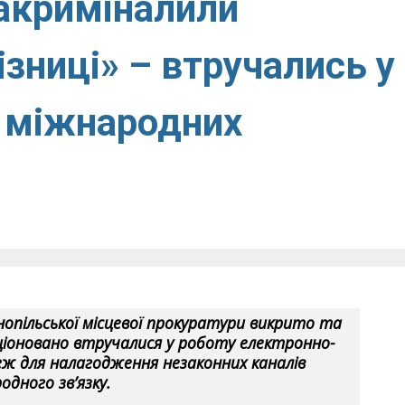
акриміналили
зниці» – втручались у
к міжнародних
опільської місцевої прокуратури викрито та
ціоновано втручалися у роботу електронно-
ж для налагодження незаконних каналів
одного зв’язку.