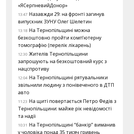
«ЯСерпневийДонор»
Назавжди 29: на фронті загинув
13:47
випускник ЗУНУ Олег Шелетин
На Тернопільщині можна
13:18
безкоштовно пройти комп’ютерну
томографію (перелік лікарень)
Жителів Тернопільщини
12:30
запрошують на безкоштовний курс з
нацспротиву
На Тернопільщині рятувальники
12:04
звільнили людину з понівеченого в ДТП
авто
На щиті повертається Петро Федів з
11:23
Тернопільщини: майже рік невідомості
та надії
На Тернопільщині “банкір” виманив
10:31
у чоловіка понад 35 тисяч гривень