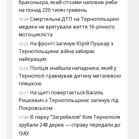
браконьєра, який сітками наловив риби
на понад 220 тисяч гривень
Смертельна ДТП на Тернопільщині:
15:38
медики не врятували життя 16-річного
мотоцикліста
На фронті загинув Юрій Пушкар з
13:23
Тернопільщини: війна забирає
найкращих
Поліція знайшла нападника, який у
12:50
Тернополі травмував дитину металевою
пляшкою
На щиті повертається Василь
12:17
Ришкевич з Тернопільщини: загинув під
Покровськом
В парку “Загребелля” біля Тернополя
11:49
зрубали 248 дерев — справу передали до
суду