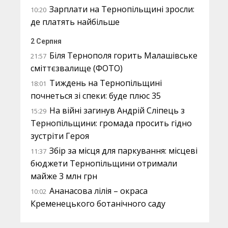
Зарплати на Тернопільщині зросли:
10:20
де платять найбільше
2 Серпня
Біля Тернополя горить Малашівське
21:57
сміттєзвалище (ФОТО)
Тиждень на Тернопільщині
18:01
почнеться зі спеки: буде плюс 35
На війні загинув Андрій Сліпець з
15:29
Тернопільщини: громада просить гідно
зустріти Героя
Збір за місця для паркування: місцеві
11:37
бюджети Тернопільщини отримали
майже 3 млн грн
Ананасова лілія – окраса
10:02
Кременецького ботанічного саду