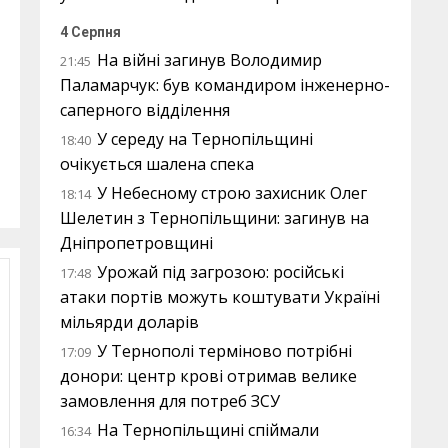
4 Серпня
На війні загинув Володимир
21:45
Паламарчук: був командиром інженерно-
саперного відділення
У середу на Тернопільщині
18:40
очікується шалена спека
У Небесному строю захисник Олег
18:14
Шелетин з Тернопільщини: загинув на
Дніпропетровщині
Урожай під загрозою: російські
17:48
атаки портів можуть коштувати Україні
мільярди доларів
У Тернополі терміново потрібні
17:09
донори: центр крові отримав велике
замовлення для потреб ЗСУ
На Тернопільщині спіймали
16:34