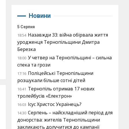
Новини
5 Серпня
Назавжди 33: війна обірвала життя
18:54
уродженця Тернопільщини Дмитра
Березка
У четвер на Тернопільщині – сильна
18:00
спека та грози
Поліцейські Тернопільщини
17:16
розшукали більше сотні дітей
Тернопіль отримав 17 нових
16:41
тролейбусів «Електрон»
Ісус Христос Українець?
16:03
Серпень – найскладніший період для
14:30
донорства: жителів Тернопільщини
закликають долучитися до кампанії