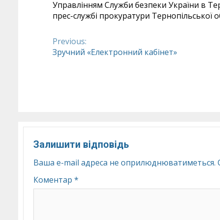
Управлінням Служби безпеки України в Тер
прес-службі прокуратури Тернопільської об
Previous:
Continue
Зручний «Електронний кабінет»
Reading
Залишити відповідь
Ваша e-mail адреса не оприлюднюватиметься.
Коментар
*