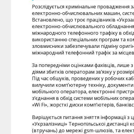
Розслідується кримінальне провадження за 
електронно-обчислювальних машин, систе
Встановлено, що троє працівників «Укрза
електронно-обчислювального обладнання
міжнародного телефонного трафіку в обхід
використанню спеціальних програм та ком
зловмисники забезпечували підміну оригі
міжнародний телефонний трафік за місцев
За попередніми оцінками фахівців, лише з
діями збитків операторам зв‘язку у розмірі
Під час обшуків, проведених у робочих ка
вилучили комп’ютерну техніку, документи «
мобільного оператора, електронні пристр
з‘єднання в обхід системи мобільних опера
«Wi Fi», жорсткі диски комп’ютерів, банківс
Вирішується питання зняття інформації з 
«Укрзалізниці» Тернопільської дистанції ко
(втручань) до мережі gsm-шлюзів, та елект