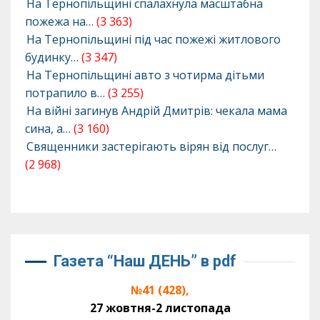
На Тернопільщині спалахнула масштабна
пожежа на…
(3 363)
На Тернопільщині під час пожежі житлового
будинку…
(3 347)
На Тернопільщині авто з чотирма дітьми
потрапило в…
(3 255)
На війні загинув Андрій Дмитрів: чекала мама
сина, а…
(3 160)
Священники застерігають вірян від послуг…
(2 968)
Газета “Наш ДЕНЬ” в pdf
№41 (428),
27 жовтня-2 листопада