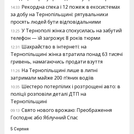
Рекордна спека і 12 пожеж в екосистемах
14:33
за добу на Тернопільщині: рятувальники
просять людей бути відповідальними
У Тернополі жінка спокусилась на забутий
13:25
телефон — їй загрожує 8 років тюрми
Шахрайство в інтернеті: на
12:31
Тернопільщині жінка втратила понад 63 тисячі
гривень, намагаючись продати взуття
На Тернопільщині лише в липні
11:26
затримали майже 200 п’яних водіїв
Шестеро потерпілих і розтрощені авто: в
10:35
поліції розповіли деталі ДТП на
Тернопільщині
Свято нового врожаю: Преображення
09:13
Господнє або Яблучний Спас
5 Серпня