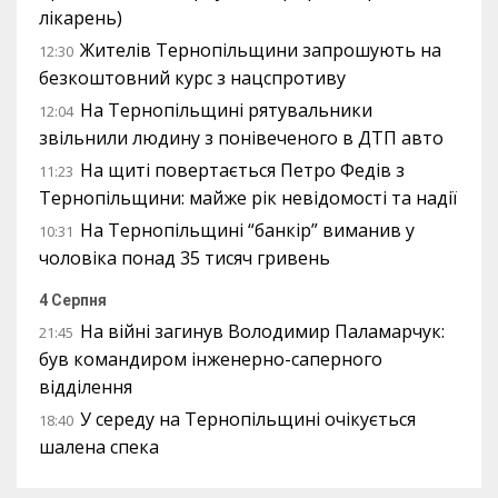
лікарень)
Жителів Тернопільщини запрошують на
12:30
безкоштовний курс з нацспротиву
На Тернопільщині рятувальники
12:04
звільнили людину з понівеченого в ДТП авто
На щиті повертається Петро Федів з
11:23
Тернопільщини: майже рік невідомості та надії
На Тернопільщині “банкір” виманив у
10:31
чоловіка понад 35 тисяч гривень
4 Серпня
На війні загинув Володимир Паламарчук:
21:45
був командиром інженерно-саперного
відділення
У середу на Тернопільщині очікується
18:40
шалена спека