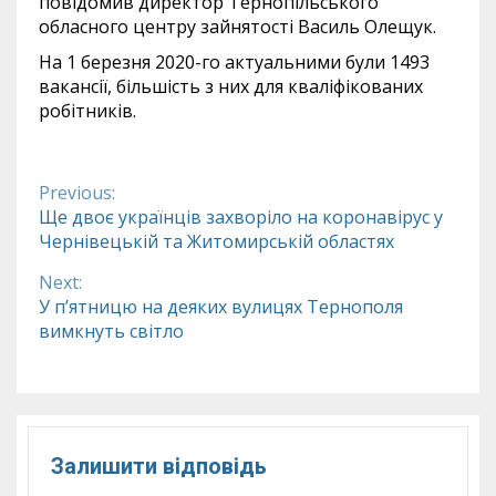
повідомив директор Тернопільського
обласного центру зайнятості Василь Олещук.
На 1 березня 2020-го актуальними були 1493
вакансії, більшість з них для кваліфікованих
робітників.
Previous:
Continue
Ще двоє українців захворіло на коронавірус у
Чернівецькій та Житомирській областях
Reading
Next:
У п’ятницю на деяких вулицях Тернополя
вимкнуть світло
Залишити відповідь