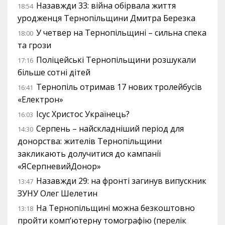
Назавжди 33: війна обірвала життя
18:54
уродженця Тернопільщини Дмитра Березка
У четвер на Тернопільщині – сильна спека
18:00
та грози
Поліцейські Тернопільщини розшукали
17:16
більше сотні дітей
Тернопіль отримав 17 нових тролейбусів
16:41
«Електрон»
Ісус Христос Українець?
16:03
Серпень – найскладніший період для
14:30
донорства: жителів Тернопільщини
закликають долучитися до кампанії
«ЯСерпневийДонор»
Назавжди 29: на фронті загинув випускник
13:47
ЗУНУ Олег Шелетин
На Тернопільщині можна безкоштовно
13:18
пройти комп’ютерну томографію (перелік