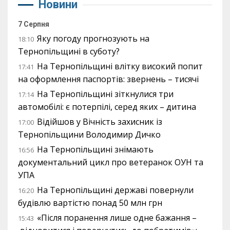
Новини
7 Серпня
Яку погоду прогнозують на
18:10
Тернопільщині в суботу?
На Тернопільщині влітку високий попит
17:41
на оформлення паспортів: звернень – тисячі
На Тернопільщині зіткнулися три
17:14
автомобілі: є потерпілі, серед яких – дитина
Відійшов у Вічність захисник із
17:00
Тернопільщини Володимир Дичко
На Тернопільщині знімають
16:56
документальний цикл про ветеранок ОУН та
УПА
На Тернопільщині державі повернули
16:20
будівлю вартістю понад 50 млн грн
«Після поранення лише одне бажання –
15:43