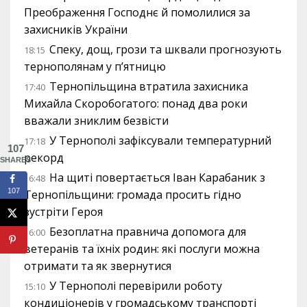
Преображення Господнє й помолилися за
захисників України
Спеку, дощ, грози та шквали прогнозують
18:15
тернополянам у п’ятницю
Тернопільщина втратила захисника
17:40
Михайла Скоробогатого: понад два роки
вважали зниклим безвісти
У Тернополі зафіксували температурний
17:18
107
рекорд
SHARES
На щиті повертається Іван Карабаник з
16:48
107
Тернопільщини: громада просить гідно
зустріти Героя
Безоплатна правнича допомога для
16:00
ветеранів та їхніх родин: які послуги можна
отримати та як звернутися
У Тернополі перевірили роботу
15:10
кондиціонерів у громадському транспорті