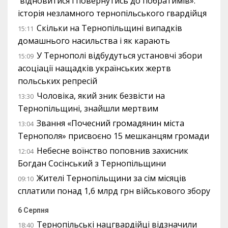
відновитися і повернутись до побратимів»:
історія незламного тернопільського гвардійця
Скільки на Тернопільщині випадків
15:11
домашнього насильства і як карають
У Тернополі відбудуться установчі збори
15:09
асоціації нащадків українських жертв
польських репресій
Чоловіка, який зник безвісти на
13:30
Тернопільщині, знайшли мертвим
Звання «Почесний громадянин міста
13:04
Тернополя» присвоєно 15 мешканцям громади
Небесне воїнство поповнив захисник
12:04
Богдан Сосінський з Тернопільщини
Жителі Тернопільщини за сім місяців
09:10
сплатили понад 1,6 млрд грн військового збору
6 Серпня
Тернопільські нацгвардійці відзначили
18:40