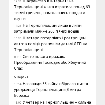
Шахрайство в інтернеті: на
12:31
Тернопільщині жінка втратила понад 63
тисячі гривень, намагаючись продати
взуття
На Тернопільщині лише в липні
11:26
затримали майже 200 п’яних водіїв
Шестеро потерпілих і розтрощені
10:35
авто: в поліції розповіли деталі ДТП на
Тернопільщині
Свято нового врожаю:
09:13
Преображення Господнє або Яблучний
Спас
5 Серпня
Назавжди 33: війна обірвала життя
18:54
уродженця Тернопільщини Дмитра
Березка
У четвер на Тернопільщині – сильна
18:00