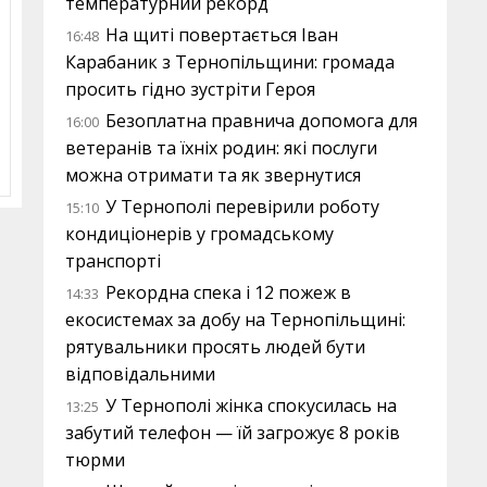
температурний рекорд
На щиті повертається Іван
16:48
Карабаник з Тернопільщини: громада
просить гідно зустріти Героя
Безоплатна правнича допомога для
16:00
ветеранів та їхніх родин: які послуги
можна отримати та як звернутися
У Тернополі перевірили роботу
15:10
кондиціонерів у громадському
транспорті
Рекордна спека і 12 пожеж в
14:33
екосистемах за добу на Тернопільщині:
рятувальники просять людей бути
відповідальними
У Тернополі жінка спокусилась на
13:25
забутий телефон — їй загрожує 8 років
тюрми