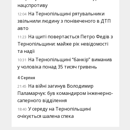
нацспротиву
На Тернопільщині рятувальники
12:04
звільнили людину з понівеченого в ДТП
авто
На щиті повертається Петро Федів з
11:23
Тернопільщини: майже рік невідомості
та надії
На Тернопільщині “банкір” виманив
10:31
у чоловіка понад 35 тисяч гривень
4 Серпня
На війні загинув Володимир
21:45
Паламарчук: був командиром інженерно-
саперного відділення
У середу на Тернопільщині
18:40
очікується шалена спека