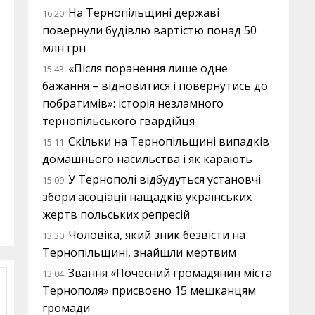
На Тернопільщині державі
16:20
повернули будівлю вартістю понад 50
млн грн
«Після поранення лише одне
15:43
бажання – відновитися і повернутись до
побратимів»: історія незламного
тернопільського гвардійця
Скільки на Тернопільщині випадків
15:11
домашнього насильства і як карають
У Тернополі відбудуться установчі
15:09
збори асоціації нащадків українських
жертв польських репресій
Чоловіка, який зник безвісти на
13:30
Тернопільщині, знайшли мертвим
Звання «Почесний громадянин міста
13:04
Тернополя» присвоєно 15 мешканцям
громади