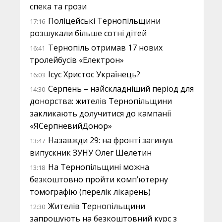
спека та грози
Поліцейські Тернопільщини
17:16
розшукали більше сотні дітей
Тернопіль отримав 17 нових
16:41
тролейбусів «Електрон»
Ісус Христос Українець?
16:03
Серпень – найскладніший період для
14:30
донорства: жителів Тернопільщини
закликають долучитися до кампанії
«ЯСерпневийДонор»
Назавжди 29: на фронті загинув
13:47
випускник ЗУНУ Олег Шелетин
На Тернопільщині можна
13:18
безкоштовно пройти комп’ютерну
томографію (перелік лікарень)
Жителів Тернопільщини
12:30
запрошують на безкоштовний курс з