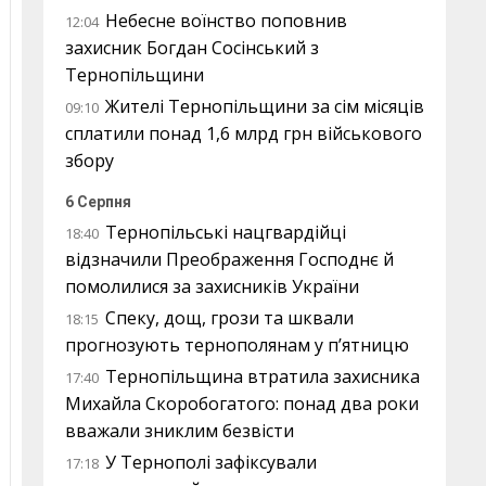
Небесне воїнство поповнив
12:04
захисник Богдан Сосінський з
Тернопільщини
Жителі Тернопільщини за сім місяців
09:10
сплатили понад 1,6 млрд грн військового
збору
6 Серпня
Тернопільські нацгвардійці
18:40
відзначили Преображення Господнє й
помолилися за захисників України
Спеку, дощ, грози та шквали
18:15
прогнозують тернополянам у п’ятницю
Тернопільщина втратила захисника
17:40
Михайла Скоробогатого: понад два роки
вважали зниклим безвісти
У Тернополі зафіксували
17:18