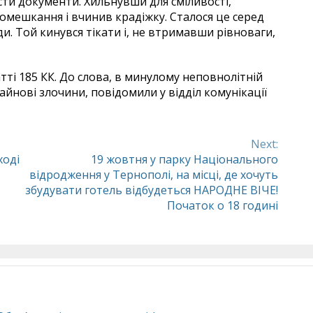
сти документи. Хильнувши для сміливості,
помешкання і вчинив крадіжку. Сталося це серед
ди. Той кинувся тікати і, не втримавши рівноваги,
тті 185 КК. До слова, в минулому неповнолітній
айнові злочини, повідомили у відділ комунікації
Next:
ході
19 жовтня у парку Національного
відродження у Тернополі, на місці, де хочуть
збудувати готель відбудеться НАРОДНЕ ВІЧЕ!
Початок о 18 годині