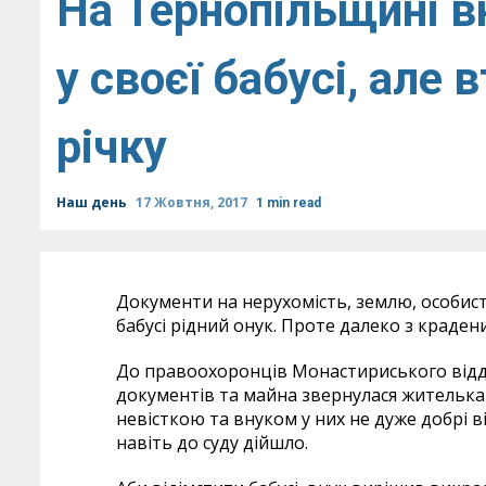
На Тернопільщині в
у своєї бабусі, але 
річку
Наш день
17 Жовтня, 2017
1 min read
Документи на нерухомість, землю, особист
бабусі рідний онук. Проте далеко з краден
До правоохоронців Монастириського відді
документів та майна звернулася жителька с
невісткою та внуком у них не дуже добрі в
навіть до суду дійшло.