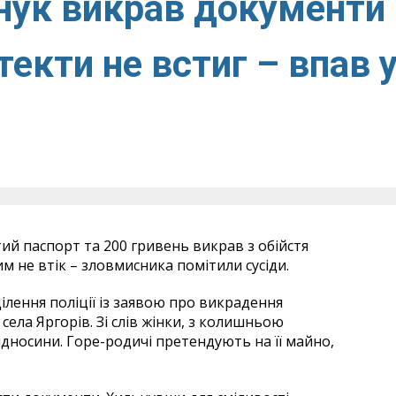
нук викрав документи
втекти не встиг – впав 
ий паспорт та 200 гривень викрав з обійстя
им не втік – зловмисника помітили сусіди.
лення поліції із заявою про викрадення
ела Яргорів. Зі слів жінки, з колишньою
ідносини. Горе-родичі претендують на її майно,