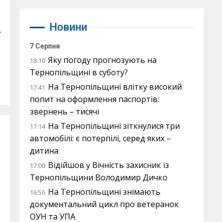
Новини
у
7 Серпня
Яку погоду прогнозують на
18:10
Тернопільщині в суботу?
На Тернопільщині влітку високий
17:41
попит на оформлення паспортів:
звернень – тисячі
На Тернопільщині зіткнулися три
17:14
автомобілі: є потерпілі, серед яких –
дитина
Відійшов у Вічність захисник із
17:00
Тернопільщини Володимир Дичко
На Тернопільщині знімають
16:56
документальний цикл про ветеранок
ОУН та УПА