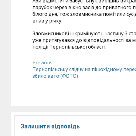
Аби відімстити бабусі, внук вирішив викра
парубок через вікно заліз до приватного 
білого дня, тож зловмисника помітили сусі
впав у річку.
Зловмисникові інкримінують частину 3 ста
уже притягувався до відповідальності за м
поліції Тернопільської області.
Previous:
Continue
Тернопільську слідчу на пішохідному пере
збило авто (ФОТО)
Reading
Залишити відповідь