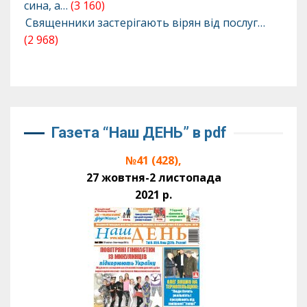
сина, а…
(3 160)
Священники застерігають вірян від послуг…
(2 968)
Газета “Наш ДЕНЬ” в pdf
№41 (428),
27 жовтня-2 листопада
2021 р.