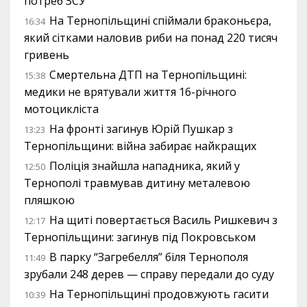
потреб ЗСУ
На Тернопільщині спіймали браконьєра,
16:34
який сітками наловив риби на понад 220 тисяч
гривень
Смертельна ДТП на Тернопільщині:
15:38
медики не врятували життя 16-річного
мотоцикліста
На фронті загинув Юрій Пушкар з
13:23
Тернопільщини: війна забирає найкращих
Поліція знайшла нападника, який у
12:50
Тернополі травмував дитину металевою
пляшкою
На щиті повертається Василь Ришкевич з
12:17
Тернопільщини: загинув під Покровськом
В парку “Загребелля” біля Тернополя
11:49
зрубали 248 дерев — справу передали до суду
На Тернопільщині продовжують гасити
10:39