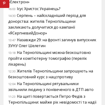
«Електрон»
Ісус Христос Українець?
16:03
Серпень – найскладніший період для
14:30
донорства: жителів Тернопільщини
закликають долучитися до кампанії
«ЯСерпневийДонор»
Назавжди 29: на фронті загинув випускник
13:47
ЗУНУ Олег Шелетин
На Тернопільщині можна безкоштовно
13:18
пройти комп’ютерну томографію (перелік
лікарень)
Жителів Тернопільщини запрошують на
12:30
безкоштовний курс з нацспротиву
На Тернопільщині рятувальники
12:04
звільнили людину з понівеченого в ДТП авто
На щиті повертається Петро Федів з
11:23
Тернопільщини: майже рік невідомості та надії