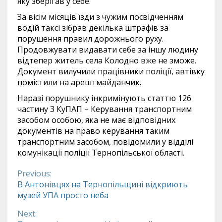
яку зберігав у себе.
За вісім місяців їзди з чужим посвідченням
водій таксі зібрав декілька штрафів за
порушення правил дорожнього руху.
Продовжувати видавати себе за іншу людину
відтепер житель села Колодно вже не зможе.
Документ вилучили працівники поліції, автівку
помістили на арештмайданчик.
Наразі порушнику інкримінують статтю 126
частину 3 КуПАП – Керування транспортним
засобом особою, яка не має відповідних
документів на право керування таким
транспортним засобом, повідомили у відділі
комунікації поліції Тернопільської області.
Previous:
Continue
В Антонівцях на Тернопільщині відкриють
музей УПА просто неба
Reading
Next: