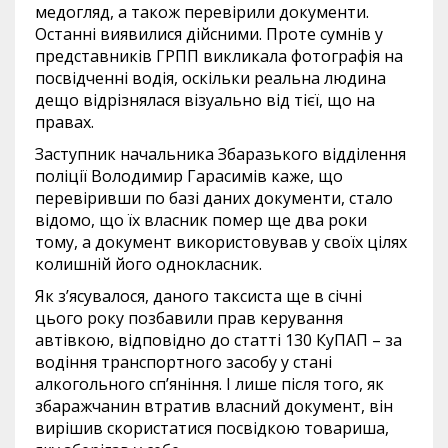
медогляд, а також перевірили документи.
Останні виявилися дійсними. Проте сумнів у
представників ГРПП викликала фотографія на
посвідченні водія, оскільки реальна людина
дещо відрізнялася візуально від тієї, що на
правах.
Заступник начальника Збаразького відділення
поліції Володимир Гарасимів каже, що
перевіривши по базі даних документи, стало
відомо, що їх власник помер ще два роки
тому, а документ використовував у своїх цілях
колишній його однокласник.
Як з’ясувалося, даного таксиста ще в січні
цього року позбавили прав керування
автівкою, відповідно до статті 130 КуПАП – за
водіння транспортного засобу у стані
алкогольного сп’яніння. І лише після того, як
збаражчанин втратив власний документ, він
вирішив скористатися посвідкою товариша,