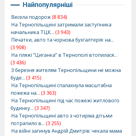
Найпопулярніші
Весела подорож
(8 834)
На Тернопільщині затримали заступника
начальника ТЦК…
(3 943)
Печатки, авто та чорнова бухгалтерія: на…
(3 908)
На пляжі “Циганка” в Тернополі втопилася…
(3 436)
З березня жителям Тернопільщини не можна
буде…
(3 415)
На Тернопільщині спалахнула масштабна
пожежа на…
(3 363)
На Тернопільщині під час пожежі житлового
будинку…
(3 347)
На Тернопільщині авто з чотирма дітьми
потрапило в…
(3 255)
На війні загинув Андрій Дмитрів: чекала мама