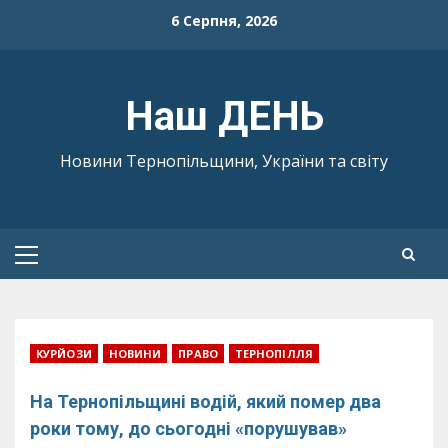
Skip
6 Серпня, 2026
to
content
Наш ДЕНЬ
Новини Тернопільщини, України та світу
Primary
Menu
КУРЙОЗИ
НОВИНИ
ПРАВО
ТЕРНОПІЛЛЯ
На Тернопільщині водій, який помер два
роки тому, до сьогодні «порушував»