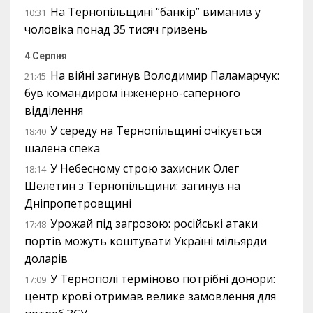
На Тернопільщині “банкір” виманив у
10:31
чоловіка понад 35 тисяч гривень
4 Серпня
На війні загинув Володимир Паламарчук:
21:45
був командиром інженерно-саперного
відділення
У середу на Тернопільщині очікується
18:40
шалена спека
У Небесному строю захисник Олег
18:14
Шелетин з Тернопільщини: загинув на
Дніпропетровщині
Урожай під загрозою: російські атаки
17:48
портів можуть коштувати Україні мільярди
доларів
У Тернополі терміново потрібні донори:
17:09
центр крові отримав велике замовлення для