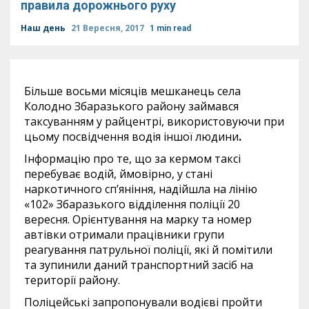
правила дорожнього руху
Наш день
21 Вересня, 2017
1 min read
Більше восьми місяців мешканець села
Колодно Збаразького району займався
таксуванням у райцентрі, використовуючи при
цьому посвідчення водія іншої людини
.
Інформацію про те, що за кермом таксі
перебуває водій, ймовірно, у стані
наркотичного сп’яніння, надійшла на лінію
«102» Збаразького відділення поліції 20
вересня. Орієнтування на марку та номер
автівки отримали працівники групи
реагування патрульної поліції, які й помітили
та зупинили даний транспортний засіб на
території району.
Поліцейські запропонували водієві пройти