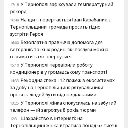
У Тернополі зафіксували температурний
17:18
рекорд
На щиті повертається Іван Карабаник з
16:48
Тернопільщини: громада просить гідно
зустріти Героя
Безоплатна правнича допомога для
16:00
ветеранів та їхніх родин: які послуги можна
отримати та як звернутися
У Тернополі перевірили роботу
15:10
кондиціонерів у громадському транспорті
Рекордна спека і 12 пожеж в екосистемах
14:33
за добу на Тернопільщині: рятувальники
просять людей бути відповідальними
У Тернополі жінка спокусилась на забутий
13:25
телефон — їй загрожує 8 років тюрми
Шахрайство в інтернеті: на
12:31
Тернопільщині жінка втратила понад 63 тисячі