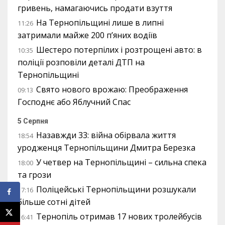
гривень, намагаючись продати взуття
На Тернопільщині лише в липні
11:26
затримали майже 200 п’яних водіїв
Шестеро потерпілих і розтрощені авто: в
10:35
поліції розповіли деталі ДТП на
Тернопільщині
Свято нового врожаю: Преображення
09:13
Господнє або Яблучний Спас
5 Серпня
Назавжди 33: війна обірвала життя
18:54
уродженця Тернопільщини Дмитра Березка
У четвер на Тернопільщині – сильна спека
18:00
та грози
Поліцейські Тернопільщини розшукали
17:16
більше сотні дітей
Тернопіль отримав 17 нових тролейбусів
16:41