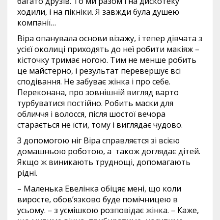
багато друзів. То ми разом і на дискотеку
ходили, і на пікніки. Я завжди була душею
компанії…
Віра опанувала основи візажу, і тепер дівчата з
усієї околиці приходять до неї робити макіяж –
кісточку тримає ногою. Тим не менше робить
це майстерно, і результат перевершує всі
сподівання. Не забуває жінка і про себе.
Переконана, про зовнішній вигляд варто
турбуватися постійно. Робить маски для
обличчя і волосся, після шостої вечора
старається не їсти, тому і виглядає чудово.
З допомогою ніг Віра справляєтся зі всією
домашньою роботою, а також доглядає дітей.
Якщо ж виникають труднощі, допомагають
рідні.
– Маленька Евелінка обіцяє мені, що коли
виросте, обов’язково буде помічницею в
усьому. – з усмішкою розповідає жінка. – Каже,