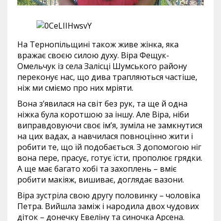
На Тернопільщині також живе жінка, яка
вражає своєю силою духу. Віра Фещук-
Омельчук із села Залісці Шумського району
переконує нас, що дива трапляються частіше,
ніж ми сміємо про них мріяти.
Вона з’явилася на світ без рук, та ще й одна
ніжка була коротшою за іншу. Але Віра, ніби
виправдовуючи своє ім’я, зуміла не замкнутися
на цих вадах, а навчилася повноцінно жити і
робити те, що їй подобається. З допомогою ніг
вона пере, прасує, готує їсти, прополює грядки.
А ще має багато хобі та захоплень – вміє
робити макіяж, вишиває, доглядає вазони.
Віра зустріла свою другу половинку – чоловіка
Петра. Вийшла заміж і народила двох чудових
діток – донечку Евеліну та синочка Арсена.