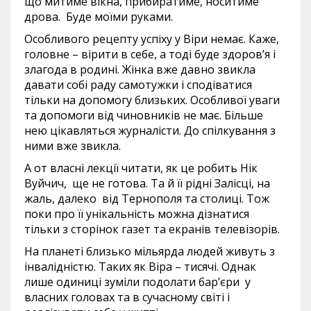
що митиме вікна, прибиратиме, носитиме
дрова. Буде моїми руками.
Особливого рецепту успіху у Віри немає. Каже,
головне – вірити в себе, а тоді буде здоров’я і
злагода в родині. Жінка вже давно звикла
давати собі раду самотужки і сподіватися
тільки на допомогу близьких. Особливої уваги
та допомоги від чиновників не має. Більше
нею цікавляться журналісти. До спілкування з
ними вже звикла.
А от власні лекції читати, як це робить Нік
Вуйчич, ще не готова. Та й її рідні Залісці, на
жаль, далеко від Тернополя та столиці. Тож
поки про її унікальність можна дізнатися
тільки з сторінок газет та екранів телевізорів.
На планеті близько мільярда людей живуть з
інвалідністю. Таких як Віра – тисячі. Однак
лише одиниці зуміли подолати бар’єри у
власних головах та в сучасному світі і