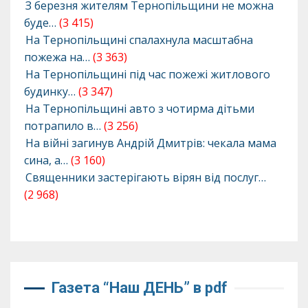
З березня жителям Тернопільщини не можна
буде…
(3 415)
На Тернопільщині спалахнула масштабна
пожежа на…
(3 363)
На Тернопільщині під час пожежі житлового
будинку…
(3 347)
На Тернопільщині авто з чотирма дітьми
потрапило в…
(3 256)
На війні загинув Андрій Дмитрів: чекала мама
сина, а…
(3 160)
Священники застерігають вірян від послуг…
(2 968)
Газета “Наш ДЕНЬ” в pdf