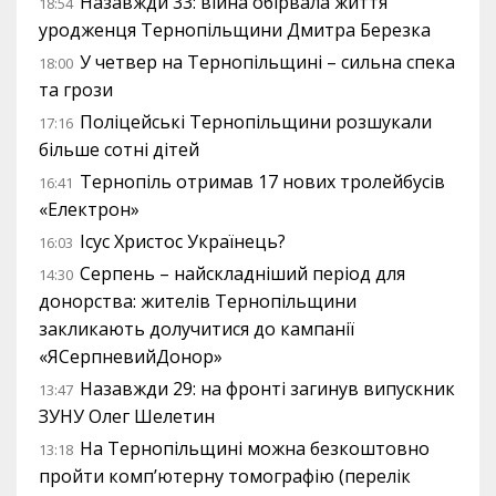
Назавжди 33: війна обірвала життя
18:54
уродженця Тернопільщини Дмитра Березка
У четвер на Тернопільщині – сильна спека
18:00
та грози
Поліцейські Тернопільщини розшукали
17:16
більше сотні дітей
Тернопіль отримав 17 нових тролейбусів
16:41
«Електрон»
Ісус Христос Українець?
16:03
Серпень – найскладніший період для
14:30
донорства: жителів Тернопільщини
закликають долучитися до кампанії
«ЯСерпневийДонор»
Назавжди 29: на фронті загинув випускник
13:47
ЗУНУ Олег Шелетин
На Тернопільщині можна безкоштовно
13:18
пройти комп’ютерну томографію (перелік