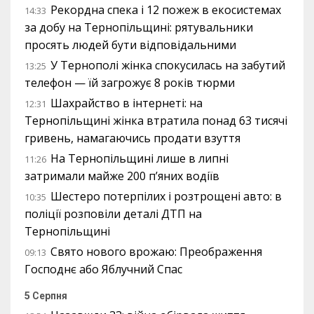
Рекордна спека і 12 пожеж в екосистемах
14:33
за добу на Тернопільщині: рятувальники
просять людей бути відповідальними
У Тернополі жінка спокусилась на забутий
13:25
телефон — їй загрожує 8 років тюрми
Шахрайство в інтернеті: на
12:31
Тернопільщині жінка втратила понад 63 тисячі
гривень, намагаючись продати взуття
На Тернопільщині лише в липні
11:26
затримали майже 200 п’яних водіїв
Шестеро потерпілих і розтрощені авто: в
10:35
поліції розповіли деталі ДТП на
Тернопільщині
Свято нового врожаю: Преображення
09:13
Господнє або Яблучний Спас
5 Серпня