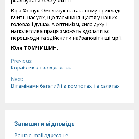
реалізувати себе у житті.
Віра Фещук-Омельчук на власному прикладі
вчить нас усіх, що таємниця щастя у наших
головах і душах. А оптимізм, сила духу і
наполеглива праця зможуть здолати всі
перешкоди та здійснити найзаповітніші мрії.
Юля ТОМЧИШИН.
Previous:
Continue
Кораблик з твоїх долонь
Reading
Next:
Вітамінами багатий і в компотах, і в салатах
Залишити відповідь
Ваша e-mail адреса не