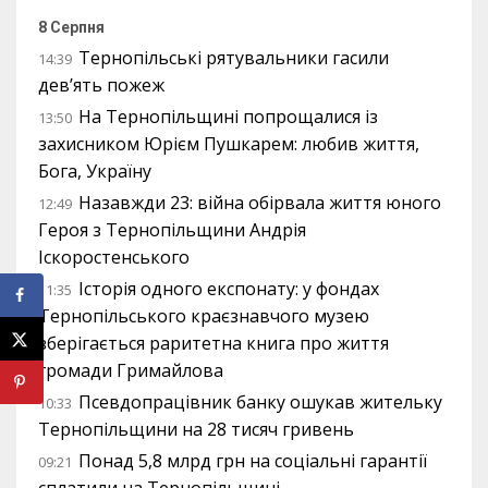
8 Серпня
Тернопільські рятувальники гасили
14:39
дев’ять пожеж
На Тернопільщині попрощалися із
13:50
захисником Юрієм Пушкарем: любив життя,
Бога, Україну
Назавжди 23: війна обірвала життя юного
12:49
Героя з Тернопільщини Андрія
Іскоростенського
Історія одного експонату: у фондах
11:35
Тернопільського краєзнавчого музею
зберігається раритетна книга про життя
громади Гримайлова
Псевдопрацівник банку ошукав жительку
10:33
Тернопільщини на 28 тисяч гривень
Понад 5,8 млрд грн на соціальні гарантії
09:21