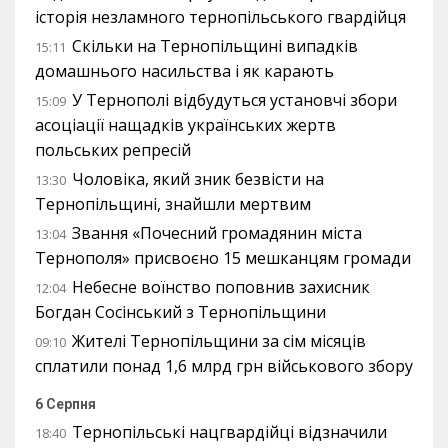
історія незламного тернопільського гвардійця
Скільки на Тернопільщині випадків
15:11
домашнього насильства і як карають
У Тернополі відбудуться установчі збори
15:09
асоціації нащадків українських жертв
польських репресій
Чоловіка, який зник безвісти на
13:30
Тернопільщині, знайшли мертвим
Звання «Почесний громадянин міста
13:04
Тернополя» присвоєно 15 мешканцям громади
Небесне воїнство поповнив захисник
12:04
Богдан Сосінський з Тернопільщини
Жителі Тернопільщини за сім місяців
09:10
сплатили понад 1,6 млрд грн військового збору
6 Серпня
Тернопільські нацгвардійці відзначили
18:40