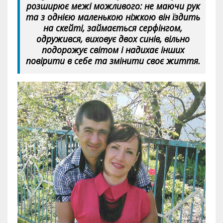
розширює межі можливого: не маючи рук
та з однією маленькою ніжкою він їздить
на скейті, займається серфінгом,
одружився, виховує двох синів, вільно
подорожує світом і надихає інших
повірити в себе та змінити своє життя.