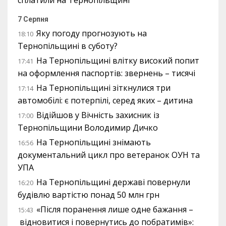
сплатили на Тернопільщині
7 Серпня
Яку погоду прогнозують на
18:10
Тернопільщині в суботу?
На Тернопільщині влітку високий попит
17:41
на оформлення паспортів: звернень – тисячі
На Тернопільщині зіткнулися три
17:14
автомобілі: є потерпілі, серед яких – дитина
Відійшов у Вічність захисник із
17:00
Тернопільщини Володимир Дичко
На Тернопільщині знімають
16:56
документальний цикл про ветеранок ОУН та
УПА
На Тернопільщині державі повернули
16:20
будівлю вартістю понад 50 млн грн
«Після поранення лише одне бажання –
15:43
відновитися і повернутись до побратимів»: