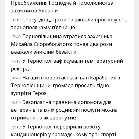
Преображення Господнє й помолилися за
захисників України
Спеку, дощ, грози та шквали прогнозують
18:15
тернополянам у п’ятницю
Тернопільщина втратила захисника
17:40
Михайла Скоробогатого: понад два роки
вважали зниклим безвісти
У Тернополі зафіксували температурний
17:18
рекорд
На щиті повертається Іван Карабаник з
16:48
Тернопільщини: громада просить гідно
зустріти Героя
Безоплатна правнича допомога для
16:00
ветеранів та їхніх родин: які послуги можна
отримати та як звернутися
У Тернополі перевірили роботу
15:10
кондиціонерів у громадському транспорті