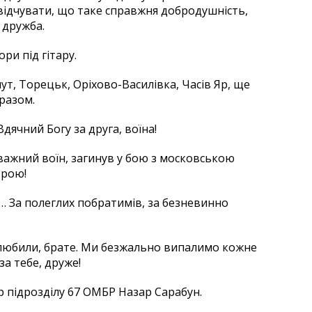
відчувати, що таке справжня добродушність,
і дружба.
ри під гітару.
ут, Торецьк, Оріхово-Василівка, Часів Яр, ще
разом.
дячний Богу за друга, воїна!
дважний воїн, загинув у бою з московською
трою!
 За полеглих побратимів, за безневинно
любили, брате. Ми безжально випалимо кожне
за тебе, друже!
 підрозділу 67 ОМБР Назар Сарабун.