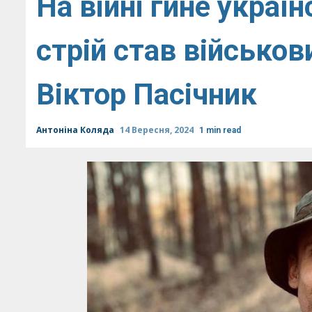
На війні гине украї
стрій став військов
Віктор Пасічник
Антоніна Коляда
14 Вересня, 2024
1 min read