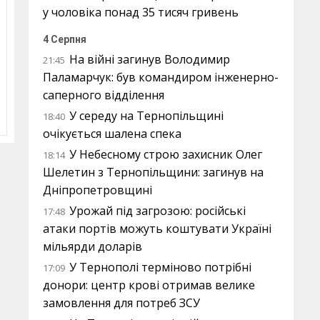
у чоловіка понад 35 тисяч гривень
4 Серпня
На війні загинув Володимир
21:45
Паламарчук: був командиром інженерно-
саперного відділення
У середу на Тернопільщині
18:40
очікується шалена спека
У Небесному строю захисник Олег
18:14
Шелетин з Тернопільщини: загинув на
Дніпропетровщині
Урожай під загрозою: російські
17:48
атаки портів можуть коштувати Україні
мільярди доларів
У Тернополі терміново потрібні
17:09
донори: центр крові отримав велике
замовлення для потреб ЗСУ