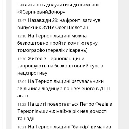
закликають долучитися до кампанії
«ЯСерпневийДонор»
Назавжди 29: на фронті загинув
13:47
випускник ЗУНУ Олег Шелетин
На Тернопільщині можна
13:18
безкоштовно пройти комп’ютерну
томографію (перелік лікарень)
Жителів Тернопільщини
12:30
запрошують на безкоштовний курс з
нацспротиву
На Тернопільщині рятувальники
12:04
звільнили людину з понівеченого в ДТП
авто
На щиті повертається Петро Федів з
11:23
Тернопільщини: майже рік невідомості
та надії
На Тернопільщині “банкір” виманив
10:31