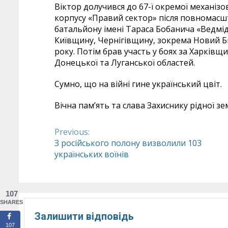
Віктор долучився до 67-ї окремої механіз
корпусу «Правий сектор» після повномасшт
батальйону імені Тараса Бобанича «Ведмід
Київщину, Чернігівщину, зокрема Новий Бик
року. Потім брав участь у боях за Харківщ
Донецької та Луганської областей.
Сумно, що на війні гине український цвіт.
Вічна пам’ять та слава Захиснику рідної зем
Previous:
Continue
З російського полону визволили 103
українських воїнів
Reading
107
SHARES
Залишити відповідь
107