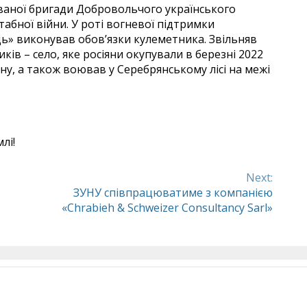
ованої бригади Добровольчого українського
абної війни. У роті вогневої підтримки
ь» виконував обов’язки кулеметника. Звільняв
ів – село, яке росіяни окупували в березні 2022
ину, а також воював у Серебрянському лісі на межі
лі!
Next:
ЗУНУ співпрацюватиме з компанією
«Chrabieh & Schweizer Consultancy Sarl»