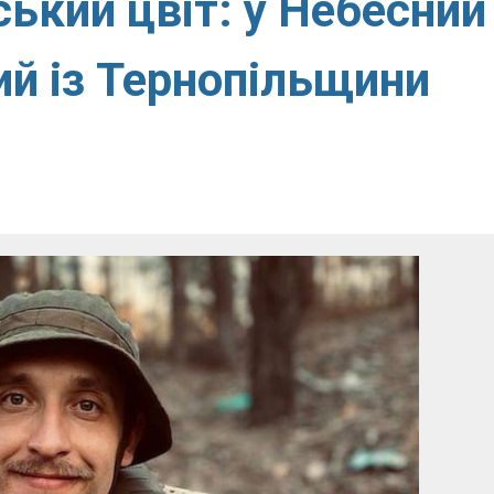
нський цвіт: у Небесний
ий із Тернопільщини