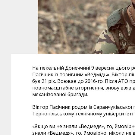
На пекельній Донеччині 9 вересня цього 
Пасічник із позивним «Ведмідь». Віктор п
був 21 рік. Воював до 2016-го. Після АТО
повномасштабне вторгнення, знову взяв до
механізованої бригади.
Віктор Пасічник
родом із Саранчуківської
Тернопільському технічному університеті 
«Якщо ви не знали «Ведмедя», то, ймовірн
знали «Ведмедя», то, ймовірно, ніколи не 