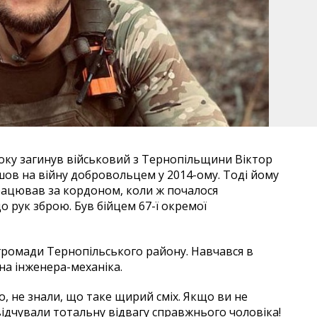
року загинув військовий з Тернопільщини Віктор
ішов на війну добровольцем у 2014-ому. Тоді йому
 працював за кордоном, коли ж почалося
 рук зброю. Був бійцем 67-ї окремої
 громади Тернопільського району. Навчався в
на інженера-механіка.
о, не знали, що таке щирий сміх. Якщо ви не
відчували тотальну відвагу справжнього чоловіка!