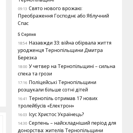
Свято нового врожаю:
09:13
Преображення Господнє або Яблучний
Спас
5 Серпня
Назавжди 33: війна обірвала життя
18:54
уродженця Тернопільщини Дмитра
Березка
У четвер на Тернопільщині – сильна
18:00
спека та грози
Поліцейські Тернопільщини
17:16
розшукали більше сотні дітей
Тернопіль отримав 17 нових
16:41
тролейбусів «Електрон»
Ісус Христос Українець?
16:03
Серпень – найскладніший період для
14:30
донорства: жителів Тернопільщини