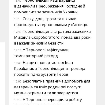
Тернопільські нацгвардійці
18:40
відзначили Преображення Господнє й
помолилися за захисників України
Спеку, дощ, грози та шквали
18:15
прогнозують тернополянам у п’ятницю
Тернопільщина втратила захисника
17:40
Михайла Скоробогатого: понад два роки
вважали зниклим безвісти
У Тернополі зафіксували
17:18
температурний рекорд
На щиті повертається Іван
16:48
Карабаник з Тернопільщини: громада
просить гідно зустріти Героя
Безоплатна правнича допомога для
16:00
ветеранів та їхніх родин: які послуги
можна отримати та як звернутися
У Тернополі перевірили роботу
15:10