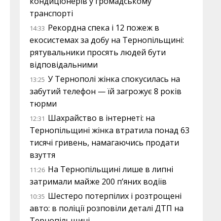
кондиціонерів у громадському
транспорті
Рекордна спека і 12 пожеж в
14:33
екосистемах за добу на Тернопільщині:
рятувальники просять людей бути
відповідальними
У Тернополі жінка спокусилась на
13:25
забутий телефон — їй загрожує 8 років
тюрми
Шахрайство в інтернеті: на
12:31
Тернопільщині жінка втратила понад 63
тисячі гривень, намагаючись продати
взуття
На Тернопільщині лише в липні
11:26
затримали майже 200 п’яних водіїв
Шестеро потерпілих і розтрощені
10:35
авто: в поліції розповіли деталі ДТП на
Тернопільщині