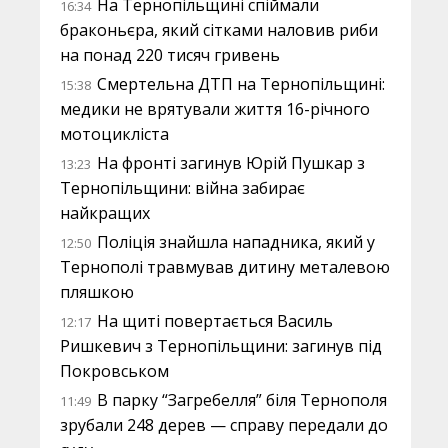
На Тернопільщині спіймали
16:34
браконьєра, який сітками наловив риби
на понад 220 тисяч гривень
Смертельна ДТП на Тернопільщині:
15:38
медики не врятували життя 16-річного
мотоцикліста
На фронті загинув Юрій Пушкар з
13:23
Тернопільщини: війна забирає
найкращих
Поліція знайшла нападника, який у
12:50
Тернополі травмував дитину металевою
пляшкою
На щиті повертається Василь
12:17
Ришкевич з Тернопільщини: загинув під
Покровськом
В парку “Загребелля” біля Тернополя
11:49
зрубали 248 дерев — справу передали до