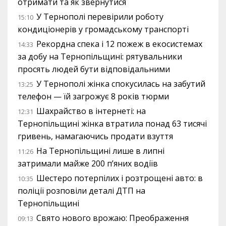
отримати та як звернутися
У Тернополі перевірили роботу
15:10
кондиціонерів у громадському транспорті
Рекордна спека і 12 пожеж в екосистемах
14:33
за добу на Тернопільщині: рятувальники
просять людей бути відповідальними
У Тернополі жінка спокусилась на забутий
13:25
телефон — їй загрожує 8 років тюрми
Шахрайство в інтернеті: на
12:31
Тернопільщині жінка втратила понад 63 тисячі
гривень, намагаючись продати взуття
На Тернопільщині лише в липні
11:26
затримали майже 200 п’яних водіїв
Шестеро потерпілих і розтрощені авто: в
10:35
поліції розповіли деталі ДТП на
Тернопільщині
Свято нового врожаю: Преображення
09:13