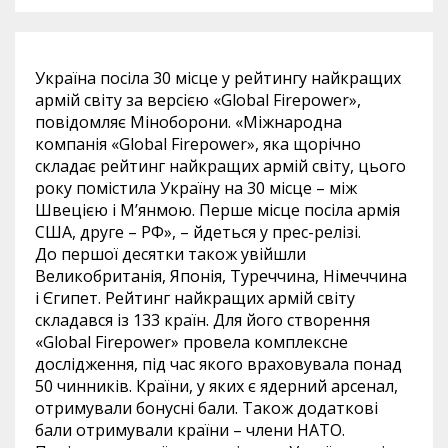
Україна посіла 30 місце у рейтингу найкращих
армій світу за версією «Global Firepower»,
повідомляє Міноборони. «Міжнародна
компанія «Global Firepower», яка щорічно
складає рейтинг найкращих армій світу, цього
року помістила Україну на 30 місце – між
Швецією і М’янмою. Перше місце посіла армія
США, друге – РФ», – йдеться у прес-релізі.
До першої десятки також увійшли
Великобританія, Японія, Туреччина, Німеччина
і Єгипет. Рейтинг найкращих армій світу
складався із 133 країн. Для його створення
«Global Firepower» провела комплексне
дослідження, під час якого враховувала понад
50 чинників. Країни, у яких є ядерний арсенал,
отримували бонусні бали. Також додаткові
бали отримували країни – члени НАТО.