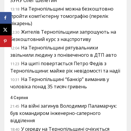
ЗУНУ Олег Шелетин
На Тернопільщині можна безкоштовно
13:18
пройти комп’ютерну томографію (перелік
лікарень)
Жителів Тернопільщини запрошують на
12:30
безкоштовний курс з нацспротиву
На Тернопільщині рятувальники
12:04
звільнили людину з понівеченого в ДТП авто
На щиті повертається Петро Федів з
11:23
Тернопільщини: майже рік невідомості та надії
На Тернопільщині “банкір” виманив у
10:31
чоловіка понад 35 тисяч гривень
4 Серпня
На війні загинув Володимир Паламарчук:
21:45
був командиром інженерно-саперного
відділення
У середу на Тернопільщині очікується
18:40