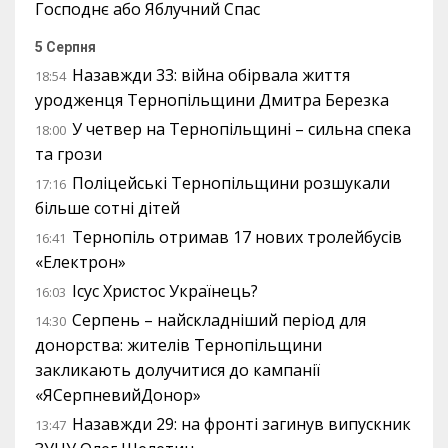
Господнє або Яблучний Спас
5 Серпня
Назавжди 33: війна обірвала життя
18:54
уродженця Тернопільщини Дмитра Березка
У четвер на Тернопільщині – сильна спека
18:00
та грози
Поліцейські Тернопільщини розшукали
17:16
більше сотні дітей
Тернопіль отримав 17 нових тролейбусів
16:41
«Електрон»
Ісус Христос Українець?
16:03
Серпень – найскладніший період для
14:30
донорства: жителів Тернопільщини
закликають долучитися до кампанії
«ЯСерпневийДонор»
Назавжди 29: на фронті загинув випускник
13:47