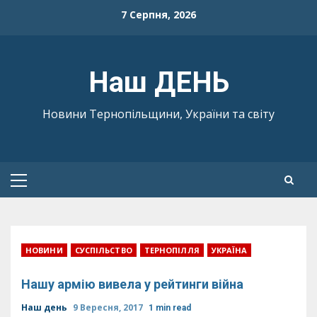
Skip
7 Серпня, 2026
to
content
Наш ДЕНЬ
Новини Тернопільщини, України та світу
Primary
Menu
НОВИНИ
СУСПІЛЬСТВО
ТЕРНОПІЛЛЯ
УКРАЇНА
Нашу армію вивела у рейтинги війна
Наш день
9 Вересня, 2017
1 min read