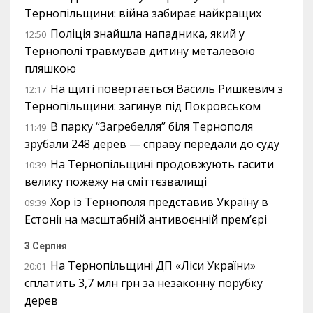
Тернопільщини: війна забирає найкращих
Поліція знайшла нападника, який у
12:50
Тернополі травмував дитину металевою
пляшкою
На щиті повертається Василь Ришкевич з
12:17
Тернопільщини: загинув під Покровськом
В парку “Загребелля” біля Тернополя
11:49
зрубали 248 дерев — справу передали до суду
На Тернопільщині продовжують гасити
10:39
велику пожежу на сміттєзвалищі
Хор із Тернополя представив Україну в
09:39
Естонії на масштабній антивоєнній прем’єрі
3 Серпня
На Тернопільщині ДП «Ліси України»
20:01
сплатить 3,7 млн грн за незаконну порубку
дерев