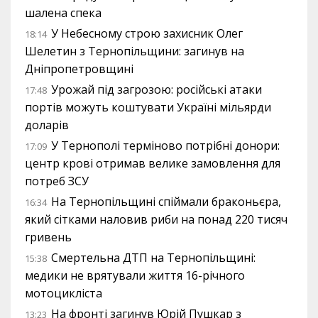
шалена спека
У Небесному строю захисник Олег
18:14
Шелетин з Тернопільщини: загинув на
Дніпропетровщині
Урожай під загрозою: російські атаки
17:48
портів можуть коштувати Україні мільярди
доларів
У Тернополі терміново потрібні донори:
17:09
центр крові отримав велике замовлення для
потреб ЗСУ
На Тернопільщині спіймали браконьєра,
16:34
який сітками наловив риби на понад 220 тисяч
гривень
Смертельна ДТП на Тернопільщині:
15:38
медики не врятували життя 16-річного
мотоцикліста
На фронті загинув Юрій Пушкар з
13:23