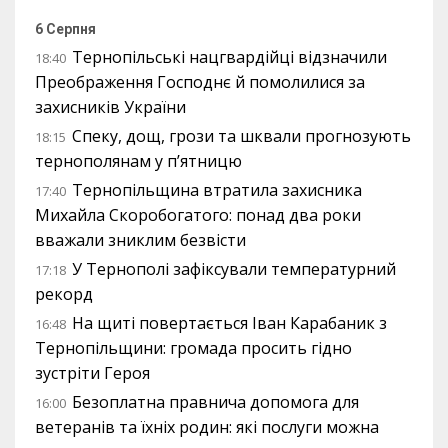
6 Серпня
Тернопільські нацгвардійці відзначили
18:40
Преображення Господнє й помолилися за
захисників України
Спеку, дощ, грози та шквали прогнозують
18:15
тернополянам у п’ятницю
Тернопільщина втратила захисника
17:40
Михайла Скоробогатого: понад два роки
вважали зниклим безвісти
У Тернополі зафіксували температурний
17:18
рекорд
На щиті повертається Іван Карабаник з
16:48
Тернопільщини: громада просить гідно
зустріти Героя
Безоплатна правнича допомога для
16:00
ветеранів та їхніх родин: які послуги можна