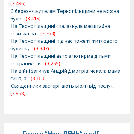
(3 436)
З березня жителям Тернопільщини не можна
буде…
(3 415)
На Тернопільщині спалахнула масштабна
пожежа на…
(3 363)
На Тернопільщині під час пожежі житлового
будинку…
(3 347)
На Тернопільщині авто з чотирма дітьми
потрапило в…
(3 255)
На війні загинув Андрій Дмитрів: чекала мама
сина, а…
(3 160)
Священники застерігають вірян від послуг…
(2 968)
Газета “Наш ДЕНЬ” в pdf