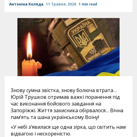
Антоніна Коляда
11 Травня, 2026
1 min read
Знову сумна звістка, знову болюча втрата…
Юрій Трушков отримав важкі поранення під
час виконання бойового завдання на
Запоріжжі. Життя захисника обірвалося… Вічна
памʼять та шана українському Воїну!
«У небі з’явилася ще одна зірка, що світить нам
відвагою і нескореністю.