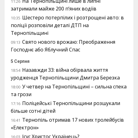
На Тернопільщині лише в липні
11:26
затримали майже 200 п’яних водіїв
Шестеро потерпілих і розтрощені авто: в
10:35
поліції розповіли деталі ДТП на
Тернопільщині
Свято нового врожаю: Преображення
09:13
Господнє або Яблучний Спас
5 Серпня
Назавжди 33: війна обірвала життя
18:54
уродженця Тернопільщини Дмитра Березка
У четвер на Тернопільщині – сильна спека
18:00
та грози
Поліцейські Тернопільщини розшукали
17:16
більше сотні дітей
Тернопіль отримав 17 нових тролейбусів
16:41
«Електрон»
Ісус Христос Українець?
16:03