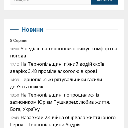
Новини
8 Серпня
У неділю на тернополян очікує комфортна
18:00
погода
На Тернопільщині п’яний водій скоїв
17:12
аварію: 3,48 проміле алкоголю в крові
Тернопільські рятувальники гасили
14:39
дев’ять пожеж
На Тернопільщині попрощалися із
13:50
захисником Юрієм Пушкарем: любив життя,
Бога, Україну
Назавжди 23: війна обірвала життя юного
12:49
Героя з Тернопільщини Андрія