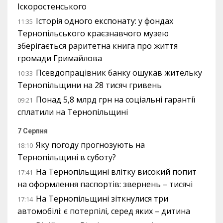
Іскоростенського
Історія одного експонату: у фондах
11:35
Тернопільського краєзнавчого музею
зберігається раритетна книга про життя
громади Гримайлова
Псевдопрацівник банку ошукав жительку
10:33
Тернопільщини на 28 тисяч гривень
Понад 5,8 млрд грн на соціальні гарантії
09:21
сплатили на Тернопільщині
7 Серпня
Яку погоду прогнозують на
18:10
Тернопільщині в суботу?
На Тернопільщині влітку високий попит
17:41
на оформлення паспортів: звернень – тисячі
На Тернопільщині зіткнулися три
17:14
автомобілі: є потерпілі, серед яких – дитина