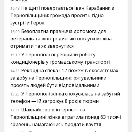
На щиті повертається Іван Карабаник з
16:48
Тернопільщини: громада просить гідно
зустріти Героя
Безоплатна правнича допомога для
16:00
ветеранів та їхніх родин: які послуги можна
отримати та як звернутися
У Тернополі перевірили роботу
15:10
кондиціонерів у громадському транспорті
Рекордна спека і 12 пожеж в екосистемах
14:33
за добу на Тернопільщині: рятувальники
просять людей бути відповідальними
У Тернополі жінка спокусилась на забутий
13:25
телефон — їй загрожує 8 років тюрми
Шахрайство в інтернеті: на
12:31
Тернопільщині жінка втратила понад 63 тисячі
гривень, намагаючись продати взуття