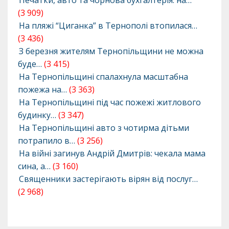
Печатки, авто та чорнова бухгалтерія: на…
(3 909)
На пляжі “Циганка” в Тернополі втопилася…
(3 436)
З березня жителям Тернопільщини не можна
буде…
(3 415)
На Тернопільщині спалахнула масштабна
пожежа на…
(3 363)
На Тернопільщині під час пожежі житлового
будинку…
(3 347)
На Тернопільщині авто з чотирма дітьми
потрапило в…
(3 256)
На війні загинув Андрій Дмитрів: чекала мама
сина, а…
(3 160)
Священники застерігають вірян від послуг…
(2 968)