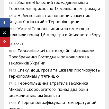
Звання «Почесний громадянин міста
13:04
Тернополя» присвоєно 15 мешканцям громади
Небесне воїнство поповнив захисник
12:04
Богдан Сосінський з Тернопільщини
Жителі Тернопільщини за сім місяців
09:10
сплатили понад 1,6 млрд грн військового збору
6 Серпня
Тернопільські нацгвардійці відзначили
18:40
Преображення Господнє й помолилися за
захисників України
Спеку, дощ, грози та шквали прогнозують
18:15
тернополянам у п’ятницю
Тернопільщина втратила захисника
17:40
Михайла Скоробогатого: понад два роки
вважали зниклим безвісти
У Тернополі зафіксували температурний
17:18
рекорд