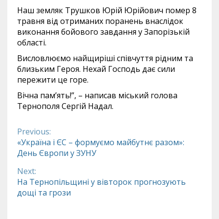
Наш земляк Трушков Юрій Юрійович помер 8
травня від отриманих поранень внаслідок
виконання бойового завдання у Запорізькій
області.
Висловлюємо найщиріші співчуття рідним та
близьким Героя. Нехай Господь дає сили
пережити це горе.
Вічна памʼять!”, – написав міський голова
Тернополя Сергій Надал.
Previous:
Continue
«Україна і ЄС – формуємо майбутнє разом»:
День Європи у ЗУНУ
Reading
Next:
На Тернопільщині у вівторок прогнозують
дощі та грози