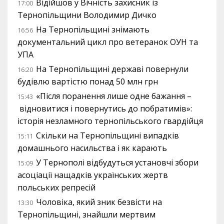
Відійшов у Вічність захисник із
17:00
Тернопільщини Володимир Дичко
На Тернопільщині знімають
16:56
документальний цикл про ветеранок ОУН та
УПА
На Тернопільщині державі повернули
16:20
будівлю вартістю понад 50 млн грн
«Після поранення лише одне бажання –
15:43
відновитися і повернутись до побратимів»:
історія незламного тернопільського гвардійця
Скільки на Тернопільщині випадків
15:11
домашнього насильства і як карають
У Тернополі відбудуться установчі збори
15:09
асоціації нащадків українських жертв
польських репресій
Чоловіка, який зник безвісти на
13:30
Тернопільщині, знайшли мертвим