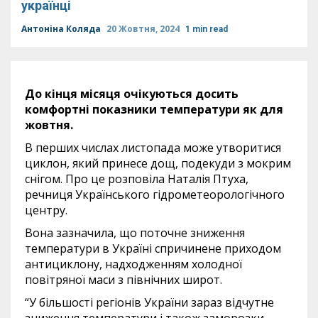
українці
Антоніна Коляда
20 Жовтня, 2024
1 min read
До кінця місяця очікуються досить
комфортні показники температури як для
жовтня.
В перших числах листопада може утворитися
циклон, який принесе дощ, подекуди з мокрим
снігом. Про це розповіла Наталія Птуха,
речниця Українського гідрометеорологічного
центру.
Вона зазначила, що поточне зниження
температури в Україні спричинене приходом
антициклону, надходженням холодної
повітряної маси з північних широт.
“У більшості регіонів України зараз відчутне