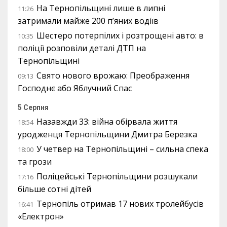
На Тернопільщині лише в липні
11:26
затримали майже 200 п’яних водіїв
Шестеро потерпілих і розтрощені авто: в
10:35
поліції розповіли деталі ДТП на
Тернопільщині
Свято нового врожаю: Преображення
09:13
Господнє або Яблучний Спас
5 Серпня
Назавжди 33: війна обірвала життя
18:54
уродженця Тернопільщини Дмитра Березка
У четвер на Тернопільщині – сильна спека
18:00
та грози
Поліцейські Тернопільщини розшукали
17:16
більше сотні дітей
Тернопіль отримав 17 нових тролейбусів
16:41
«Електрон»