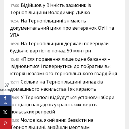
Відійшов у Вічність захисник із
17:00
Тернопільщини Володимир Дичко
На Тернопільщині знімають
16:56
документальний цикл про ветеранок ОУН та
УПА
На Тернопільщині державі повернули
16:20
будівлю вартістю понад 50 млн грн
«Після поранення лише одне бажання –
15:43
відновитися і повернутись до побратимів»:
історія незламного тернопільського гвардійця
Скільки на Тернопільщині випадків
15:11
37
домашнього насильства і як карають
SHARES
У Тернополі відбудуться установчі збори
15:09
37
асоціації нащадків українських жертв
польських репресій
Чоловіка, який зник безвісти на
13:30
Тернопільщині, знайшли мертвим