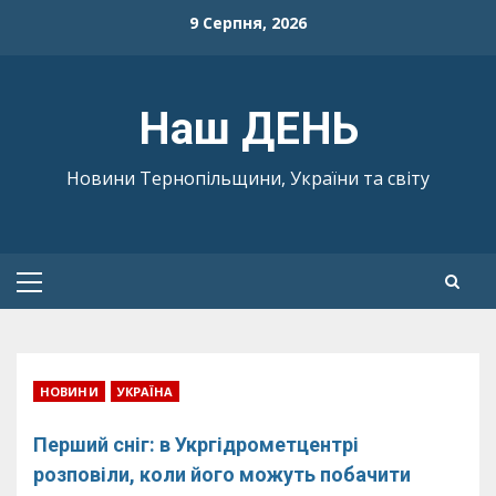
Skip
9 Серпня, 2026
to
content
Наш ДЕНЬ
Новини Тернопільщини, України та світу
Primary
Menu
НОВИНИ
УКРАЇНА
Перший сніг: в Укргідрометцентрі
розповіли, коли його можуть побачити