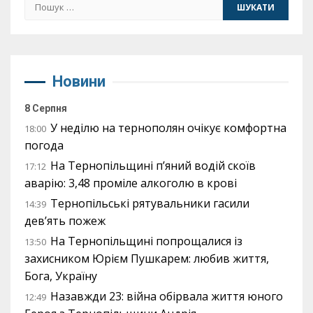
Пошук:
Новини
8 Серпня
У неділю на тернополян очікує комфортна
18:00
погода
На Тернопільщині п’яний водій скоїв
17:12
аварію: 3,48 проміле алкоголю в крові
Тернопільські рятувальники гасили
14:39
дев’ять пожеж
На Тернопільщині попрощалися із
13:50
захисником Юрієм Пушкарем: любив життя,
Бога, Україну
Назавжди 23: війна обірвала життя юного
12:49