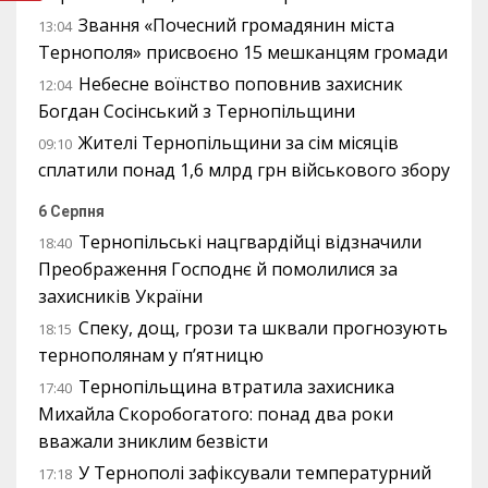
Звання «Почесний громадянин міста
13:04
Тернополя» присвоєно 15 мешканцям громади
Небесне воїнство поповнив захисник
12:04
Богдан Сосінський з Тернопільщини
Жителі Тернопільщини за сім місяців
09:10
сплатили понад 1,6 млрд грн військового збору
6 Серпня
Тернопільські нацгвардійці відзначили
18:40
Преображення Господнє й помолилися за
захисників України
Спеку, дощ, грози та шквали прогнозують
18:15
тернополянам у п’ятницю
Тернопільщина втратила захисника
17:40
Михайла Скоробогатого: понад два роки
вважали зниклим безвісти
У Тернополі зафіксували температурний
17:18