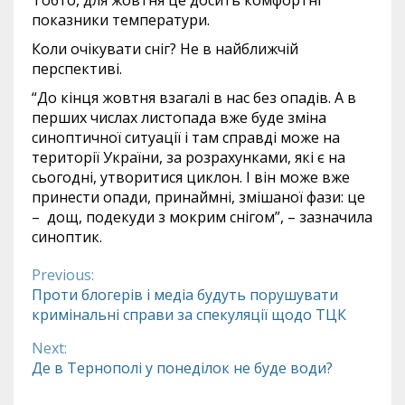
Тобто, для жовтня це досить комфортні
показники температури.
Коли очікувати сніг? Не в найближчій
перспективі.
“До кінця жовтня взагалі в нас без опадів. А в
перших числах листопада вже буде зміна
синоптичної ситуації і там справді може на
території України, за розрахунками, які є на
сьогодні, утворитися циклон. І він може вже
принести опади, принаймні, змішаної фази: це
– дощ, подекуди з мокрим снігом”, – зазначила
синоптик.
Previous:
Continue
Проти блогерів і медіа будуть порушувати
кримінальні справи за спекуляції щодо ТЦК
Reading
Next:
Де в Тернополі у понеділок не буде води?