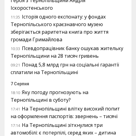
Героя з Тернопільщини Андрія
Іскоростенського
Історія одного експонату: у фондах
11:35
Тернопільського краєзнавчого музею
зберігається раритетна книга про життя
громади Гримайлова
Псевдопрацівник банку ошукав жительку
10:33
Тернопільщини на 28 тисяч гривень
Понад 5,8 млрд грн на соціальні гарантії
09:21
сплатили на Тернопільщині
7 Серпня
Яку погоду прогнозують на
18:10
Тернопільщині в суботу?
На Тернопільщині влітку високий попит
17:41
на оформлення паспортів: звернень – тисячі
На Тернопільщині зіткнулися три
17:14
автомобілі: є потерпілі, серед яких – дитина