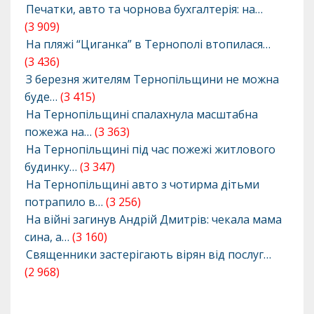
Печатки, авто та чорнова бухгалтерія: на…
(3 909)
На пляжі “Циганка” в Тернополі втопилася…
(3 436)
З березня жителям Тернопільщини не можна
буде…
(3 415)
На Тернопільщині спалахнула масштабна
пожежа на…
(3 363)
На Тернопільщині під час пожежі житлового
будинку…
(3 347)
На Тернопільщині авто з чотирма дітьми
потрапило в…
(3 256)
На війні загинув Андрій Дмитрів: чекала мама
сина, а…
(3 160)
Священники застерігають вірян від послуг…
(2 968)