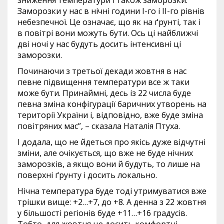
зниження температури і також заморозки.
Заморозки у нас в нічні години І-го і ІІ-го рівнів
небезпечної. Це означає, що як на ґрунті, так і
в повітрі вони можуть бути. Ось ці найближчі
дві ночі у нас будуть досить інтенсивні ці
заморозки.
Починаючи з третьої декади жовтня в нас
певне підвищення температури все ж таки
може бути. Принаймні, десь із 22 числа буде
певна зміна конфігурації баричних утворень на
території України і, відповідно, вже буде зміна
повітряних мас”, – сказала Наталія Птуха.
І додала, що не йдеться про якісь дуже відчутні
зміни, але очікується, що вже не буде нічних
заморозків, а якщо вони й будуть, то лише на
поверхні ґрунту і досить локально.
Нічна температура буде тоді утримуватися вже
трішки вище: +2…+7, до +8. А денна з 22 жовтня
у більшості регіонів буде +11…+16 градусів.