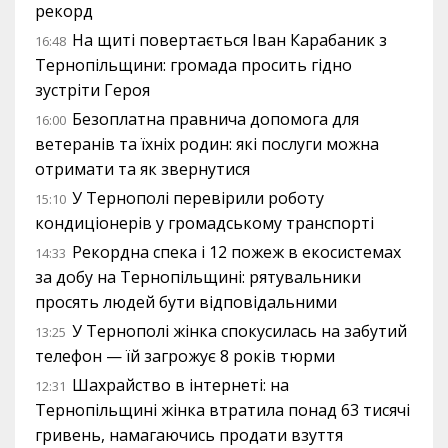
рекорд
На щиті повертається Іван Карабаник з
16:48
Тернопільщини: громада просить гідно
зустріти Героя
Безоплатна правнича допомога для
16:00
ветеранів та їхніх родин: які послуги можна
отримати та як звернутися
У Тернополі перевірили роботу
15:10
кондиціонерів у громадському транспорті
Рекордна спека і 12 пожеж в екосистемах
14:33
за добу на Тернопільщині: рятувальники
просять людей бути відповідальними
У Тернополі жінка спокусилась на забутий
13:25
телефон — їй загрожує 8 років тюрми
Шахрайство в інтернеті: на
12:31
Тернопільщині жінка втратила понад 63 тисячі
гривень, намагаючись продати взуття