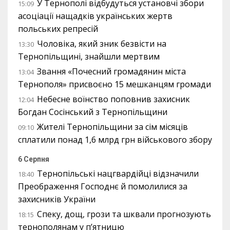
У Тернополі відбудуться установчі збори
15:09
асоціації нащадків українських жертв
польських репресій
Чоловіка, який зник безвісти на
13:30
Тернопільщині, знайшли мертвим
Звання «Почесний громадянин міста
13:04
Тернополя» присвоєно 15 мешканцям громади
Небесне воїнство поповнив захисник
12:04
Богдан Сосінський з Тернопільщини
Жителі Тернопільщини за сім місяців
09:10
сплатили понад 1,6 млрд грн військового збору
6 Серпня
Тернопільські нацгвардійці відзначили
18:40
Преображення Господнє й помолилися за
захисників України
Спеку, дощ, грози та шквали прогнозують
18:15
тернополянам у п’ятницю