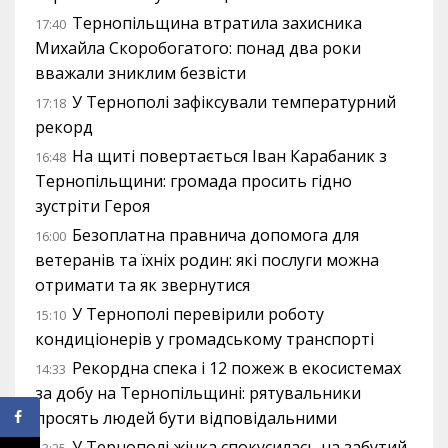
Тернопільщина втратила захисника
17:40
Михайла Скоробогатого: понад два роки
вважали зниклим безвісти
У Тернополі зафіксували температурний
17:18
рекорд
На щиті повертається Іван Карабаник з
16:48
Тернопільщини: громада просить гідно
зустріти Героя
Безоплатна правнича допомога для
16:00
ветеранів та їхніх родин: які послуги можна
отримати та як звернутися
У Тернополі перевірили роботу
15:10
кондиціонерів у громадському транспорті
Рекордна спека і 12 пожеж в екосистемах
14:33
за добу на Тернопільщині: рятувальники
просять людей бути відповідальними
У Тернополі жінка спокусилась на забутий