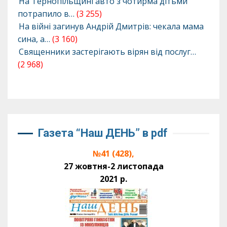
На Тернопільщині авто з чотирма дітьми
потрапило в…
(3 255)
На війні загинув Андрій Дмитрів: чекала мама
сина, а…
(3 160)
Священники застерігають вірян від послуг…
(2 968)
Газета “Наш ДЕНЬ” в pdf
№41 (428),
27 жовтня-2 листопада
2021 р.