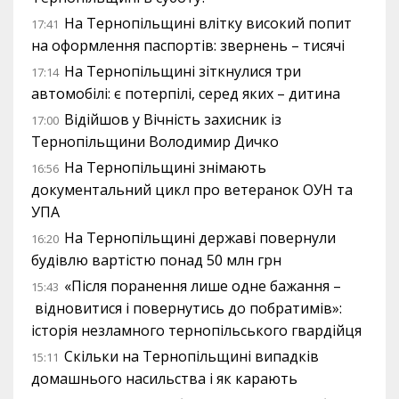
На Тернопільщині влітку високий попит
17:41
на оформлення паспортів: звернень – тисячі
На Тернопільщині зіткнулися три
17:14
автомобілі: є потерпілі, серед яких – дитина
Відійшов у Вічність захисник із
17:00
Тернопільщини Володимир Дичко
На Тернопільщині знімають
16:56
документальний цикл про ветеранок ОУН та
УПА
На Тернопільщині державі повернули
16:20
будівлю вартістю понад 50 млн грн
«Після поранення лише одне бажання –
15:43
відновитися і повернутись до побратимів»:
історія незламного тернопільського гвардійця
Скільки на Тернопільщині випадків
15:11
домашнього насильства і як карають