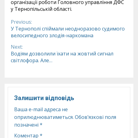
організації роботи Головного управління ДФС
у Тернопільській області.
Previous:
Continue
У Тернополі спіймали неодноразово судимого
велосипедного злодія-наркомана
Reading
Next:
Водіям дозволили їхати на жовтий сигнал
світлофора. Але…
Залишити відповідь
Ваша e-mail адреса не
оприлюднюватиметься.
Обов’язкові поля
позначені
*
Коментар
*