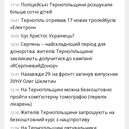
Поліцейські Тернопільщини розшукали
17:16
більше сотні дітей
Тернопіль отримав 17 нових тролейбусів
16:41
«Електрон»
Ісус Христос Українець?
16:03
Серпень – найскладніший період для
14:30
донорства: жителів Тернопільщини
закликають долучитися до кампанії
«ЯСерпневийДонор»
Назавжди 29: на фронті загинув випускник
13:47
ЗУНУ Олег Шелетин
На Тернопільщині можна безкоштовно
13:18
пройти комп’ютерну томографію (перелік
лікарень)
Жителів Тернопільщини запрошують на
12:30
безкоштовний курс з нацспротиву
На Тернопільщині рятувальники
12:04