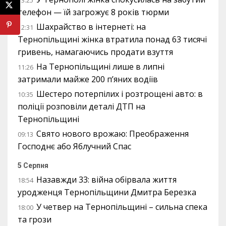
13:25
телефон — їй загрожує 8 років тюрми
Шахрайство в інтернеті: на
12:31
Тернопільщині жінка втратила понад 63 тисячі
гривень, намагаючись продати взуття
На Тернопільщині лише в липні
11:26
затримали майже 200 п’яних водіїв
Шестеро потерпілих і розтрощені авто: в
10:35
поліції розповіли деталі ДТП на
Тернопільщині
Свято нового врожаю: Преображення
09:13
Господнє або Яблучний Спас
5 Серпня
Назавжди 33: війна обірвала життя
18:54
уродженця Тернопільщини Дмитра Березка
У четвер на Тернопільщині – сильна спека
18:00
та грози