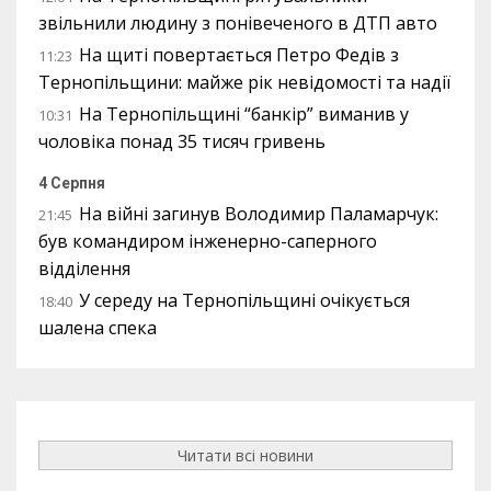
звільнили людину з понівеченого в ДТП авто
На щиті повертається Петро Федів з
11:23
Тернопільщини: майже рік невідомості та надії
На Тернопільщині “банкір” виманив у
10:31
чоловіка понад 35 тисяч гривень
4 Серпня
На війні загинув Володимир Паламарчук:
21:45
був командиром інженерно-саперного
відділення
У середу на Тернопільщині очікується
18:40
шалена спека
Читати всі новини