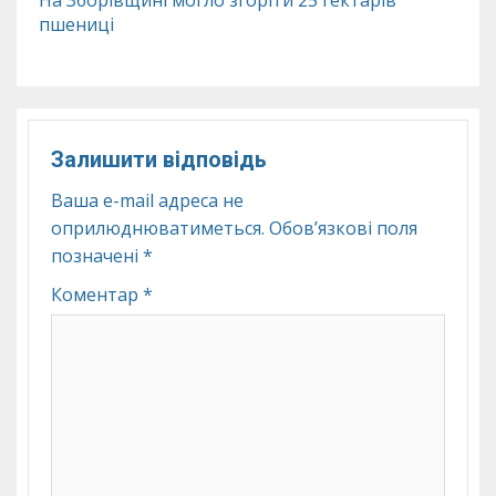
На Зборівщині могло згоріти 25 гектарів
пшениці
Залишити відповідь
Ваша e-mail адреса не
оприлюднюватиметься.
Обов’язкові поля
позначені
*
Коментар
*