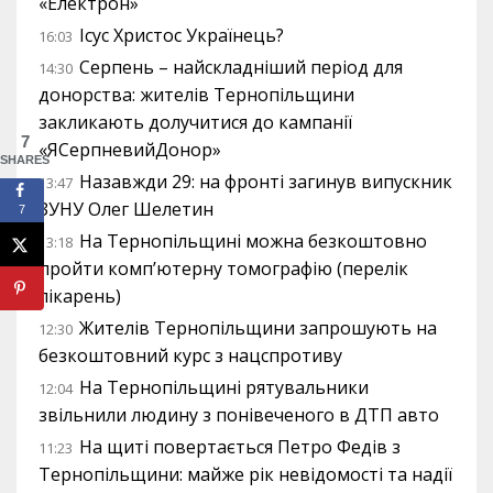
«Електрон»
Ісус Христос Українець?
16:03
Серпень – найскладніший період для
14:30
донорства: жителів Тернопільщини
закликають долучитися до кампанії
7
«ЯСерпневийДонор»
SHARES
Назавжди 29: на фронті загинув випускник
13:47
ЗУНУ Олег Шелетин
7
На Тернопільщині можна безкоштовно
13:18
пройти комп’ютерну томографію (перелік
лікарень)
Жителів Тернопільщини запрошують на
12:30
безкоштовний курс з нацспротиву
На Тернопільщині рятувальники
12:04
звільнили людину з понівеченого в ДТП авто
На щиті повертається Петро Федів з
11:23
Тернопільщини: майже рік невідомості та надії