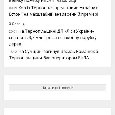
велику пожежу на сміттєзвалищі
Хор із Тернополя представив Україну в
09:39
Естонії на масштабній антивоєнній прем’єрі
3 Серпня
На Тернопільщині ДП «Ліси України»
20:01
сплатить 3,7 млн грн за незаконну порубку
дерев
На Сумщині загинув Василь Романюк з
18:02
Тернопільщини: був оператором БпЛА
Читати всі новини