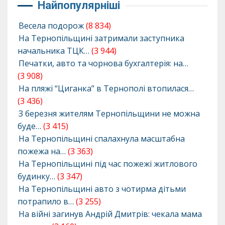
Найпопулярніші
Весела подорож
(8 834)
На Тернопільщині затримали заступника
начальника ТЦК…
(3 944)
Печатки, авто та чорнова бухгалтерія: на…
(3 908)
На пляжі “Циганка” в Тернополі втопилася…
(3 436)
З березня жителям Тернопільщини не можна
буде…
(3 415)
На Тернопільщині спалахнула масштабна
пожежа на…
(3 363)
На Тернопільщині під час пожежі житлового
будинку…
(3 347)
На Тернопільщині авто з чотирма дітьми
потрапило в…
(3 255)
На війні загинув Андрій Дмитрів: чекала мама