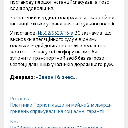
постанову першої інстанції скасував, а позо
водія задовольнив.
Зазначений вердикт оскаржило до касаційної
інстанції міське управління патрульної поліції.
У постанові
№552/5623/16-а
ВС зазначив, що
висновки апеляційного суду є вірними,
оскільки водій довів, що після ввімкнення
жовтого сигналу світлофору не зміг би
зупинити транспортний засіб без загрози
безпеці для інших учасників дорожнього руху.
Джерело:
«Закон і бізнес».
Previous:
Continue
Платники Тернопільщини майже 2 мільярди
гривень спрямували на соціальні гарантії
Reading
Next: