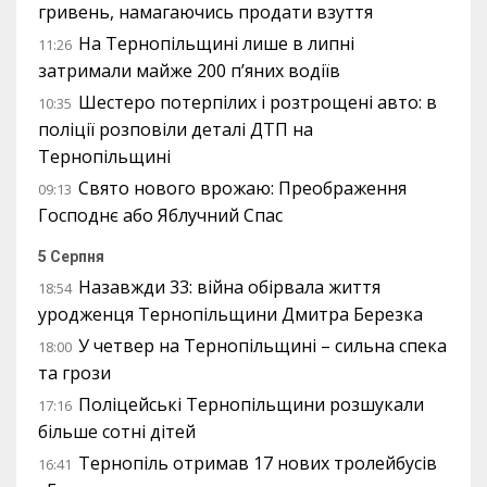
гривень, намагаючись продати взуття
На Тернопільщині лише в липні
11:26
затримали майже 200 п’яних водіїв
Шестеро потерпілих і розтрощені авто: в
10:35
поліції розповіли деталі ДТП на
Тернопільщині
Свято нового врожаю: Преображення
09:13
Господнє або Яблучний Спас
5 Серпня
Назавжди 33: війна обірвала життя
18:54
уродженця Тернопільщини Дмитра Березка
У четвер на Тернопільщині – сильна спека
18:00
та грози
Поліцейські Тернопільщини розшукали
17:16
більше сотні дітей
Тернопіль отримав 17 нових тролейбусів
16:41