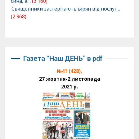
сина, а…
(3 160)
Священники застерігають вірян від послуг…
(2 968)
Газета “Наш ДЕНЬ” в pdf
№41 (428),
27 жовтня-2 листопада
2021 р.