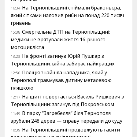
На Тернопільщині спіймали браконьєра,
16:34
який сітками наловив риби на понад 220 тисяч
гривень
Смертельна ДТП на Тернопільщині:
15:38
медики не врятували життя 16-річного
мотоцикліста
На фронті загинув Юрій Пушкар з
13:23
Тернопільщини: війна забирає найкращих
Поліція знайшла нападника, який у
12:50
Тернополі травмував дитину металевою
пляшкою
На щиті повертається Василь Ришкевич з
12:17
Тернопільщини: загинув під Покровськом
В парку “Загребелля” біля Тернополя
11:49
зрубали 248 дерев — справу передали до суду
На Тернопільщині продовжують гасити
10:39