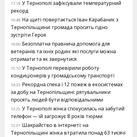
У Тернополі зафіксували температурний
17:18
рекорд
На щиті повертається Іван Карабаник з
16:48
Тернопільщини: громада просить гідно
зустріти Героя
Безоплатна правнича допомога для
16:00
ветеранів та їхніх родин: які послуги можна
отримати та як звернутися
У Тернополі перевірили роботу
15:10
кондиціонерів у громадському транспорті
Рекордна спека і 12 пожеж в екосистемах
14:33
за добу на Тернопільщині: рятувальники
просять людей бути відповідальними
У Тернополі жінка спокусилась на забутий
13:25
телефон — їй загрожує 8 років тюрми
Шахрайство в інтернеті: на
12:31
Тернопільщині жінка втратила понад 63 тисячі