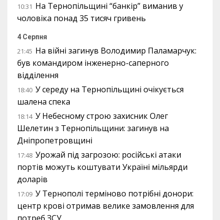
На Тернопільщині “банкір” виманив у
10:31
чоловіка понад 35 тисяч гривень
4 Серпня
На війні загинув Володимир Паламарчук:
21:45
був командиром інженерно-саперного
відділення
У середу на Тернопільщині очікується
18:40
шалена спека
У Небесному строю захисник Олег
18:14
Шелетин з Тернопільщини: загинув на
Дніпропетровщині
Урожай під загрозою: російські атаки
17:48
портів можуть коштувати Україні мільярди
доларів
У Тернополі терміново потрібні донори:
17:09
центр крові отримав велике замовлення для
потреб ЗСУ