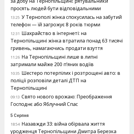
за добу на Тернопільщині: рятувальники
просять людей бути відповідальними
У Тернополі жінка спокусилась на забутий
13:25
телефон — їй загрожує 8 років тюрми
Шахрайство в інтернеті: на
12:31
Тернопільщині жінка втратила понад 63 тисячі
гривень, намагаючись продати взуття
На Тернопільщині лише в липні
11:26
затримали майже 200 п’яних водіїв
Шестеро потерпілих і розтрощені авто: в
10:35
поліції розповіли деталі ДТП на
Тернопільщині
Свято нового врожаю: Преображення
09:13
Господнє або Яблучний Спас
5 Серпня
Назавжди 33: війна обірвала життя
18:54
уродженця Тернопільщини Дмитра Березка