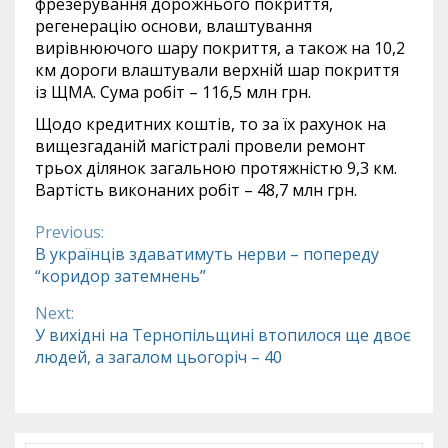
фрезерування дорожнього покриття,
регенерацію основи, влаштування
вирівнюючого шару покриття, а також на 10,2
км дороги влаштували верхній шар покриття
із ЩМА. Сума робіт – 116,5 млн грн.
Щодо кредитних коштів, то за їх рахунок на
вищезгаданій магістралі провели ремонт
трьох ділянок загальною протяжністю 9,3 км.
Вартість виконаних робіт – 48,7 млн грн.
Previous:
Continue
В українців здаватимуть нерви – попереду
“коридор затемнень”
Reading
Next:
У вихідні на Тернопільщині втопилося ще двоє
людей, а загалом цьогоріч – 40