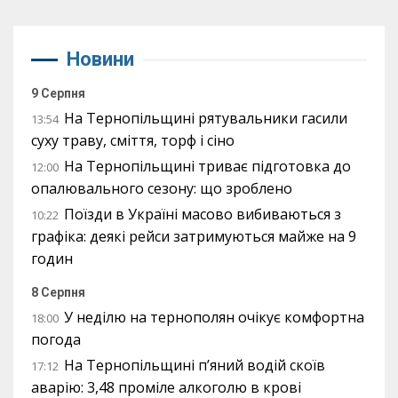
Новини
9 Серпня
На Тернопільщині рятувальники гасили
13:54
суху траву, сміття, торф і сіно
На Тернопільщині триває підготовка до
12:00
опалювального сезону: що зроблено
Поїзди в Україні масово вибиваються з
10:22
графіка: деякі рейси затримуються майже на 9
годин
8 Серпня
У неділю на тернополян очікує комфортна
18:00
погода
На Тернопільщині п’яний водій скоїв
17:12
аварію: 3,48 проміле алкоголю в крові