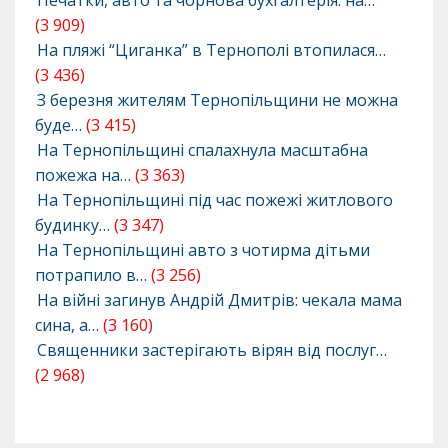
Печатки, авто та чорнова бухгалтерія: на…
(3 909)
На пляжі “Циганка” в Тернополі втопилася…
(3 436)
З березня жителям Тернопільщини не можна
буде…
(3 415)
На Тернопільщині спалахнула масштабна
пожежа на…
(3 363)
На Тернопільщині під час пожежі житлового
будинку…
(3 347)
На Тернопільщині авто з чотирма дітьми
потрапило в…
(3 256)
На війні загинув Андрій Дмитрів: чекала мама
сина, а…
(3 160)
Священники застерігають вірян від послуг…
(2 968)