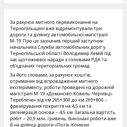
За рахунок митного перевиконання на
Тернопільщині вже відремонтували три
дороги та ділянку автомобільної магістралі
М-19. Про це зазначив перший заступник
начальника Служби автомобільних доріг у
Тернопільській області Володимир Хемій під
час щотижневої наради з головами РДА та
об’єднаних територіальних громад.
За його словами, за рахунок коштів,
отриманих від впровадження митного
експерименту, роботи проведені на дорожній
магістралі М-19 «Доманово-Ковель-Чернівці-
Тереблече» від км 265+300 до км 269+800 –
фрезерування покриття на 4,5 км та
регенерація основи – 4,5 км. Загальна вартість
робіт – 20,9 млн. гривень. Виконані роботи вже
й на ділянці дороги «Потік-Конюхи-