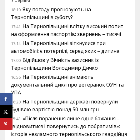
7 Серпня
Яку погоду прогнозують на
18:10
Тернопільщині в суботу?
На Тернопільщині влітку високий попит
17:41
на оформлення паспортів: звернень – тисячі
На Тернопільщині зіткнулися три
17:14
автомобілі: є потерпілі, серед яких – дитина
Відійшов у Вічність захисник із
17:00
Тернопільщини Володимир Дичко
На Тернопільщині знімають
16:56
документальний цикл про ветеранок ОУН та
УПА
На Тернопільщині державі повернули
16:20
будівлю вартістю понад 50 млн грн
«Після поранення лише одне бажання –
15:43
відновитися і повернутись до побратимів»:
історія незламного тернопільського гвардійця