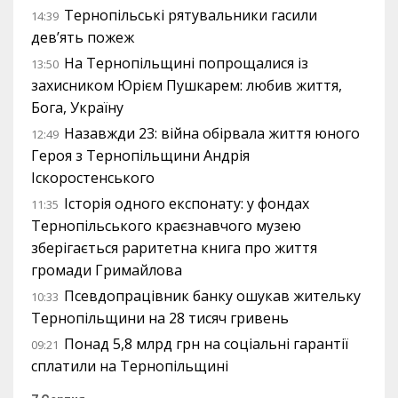
Тернопільські рятувальники гасили
14:39
дев’ять пожеж
На Тернопільщині попрощалися із
13:50
захисником Юрієм Пушкарем: любив життя,
Бога, Україну
Назавжди 23: війна обірвала життя юного
12:49
Героя з Тернопільщини Андрія
Іскоростенського
Історія одного експонату: у фондах
11:35
Тернопільського краєзнавчого музею
зберігається раритетна книга про життя
громади Гримайлова
Псевдопрацівник банку ошукав жительку
10:33
Тернопільщини на 28 тисяч гривень
Понад 5,8 млрд грн на соціальні гарантії
09:21
сплатили на Тернопільщині