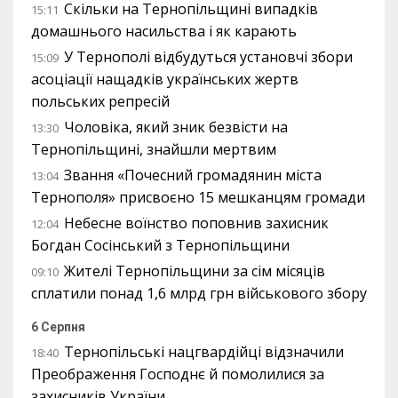
Скільки на Тернопільщині випадків
15:11
домашнього насильства і як карають
У Тернополі відбудуться установчі збори
15:09
асоціації нащадків українських жертв
польських репресій
Чоловіка, який зник безвісти на
13:30
Тернопільщині, знайшли мертвим
Звання «Почесний громадянин міста
13:04
Тернополя» присвоєно 15 мешканцям громади
Небесне воїнство поповнив захисник
12:04
Богдан Сосінський з Тернопільщини
Жителі Тернопільщини за сім місяців
09:10
сплатили понад 1,6 млрд грн військового збору
6 Серпня
Тернопільські нацгвардійці відзначили
18:40
Преображення Господнє й помолилися за
захисників України