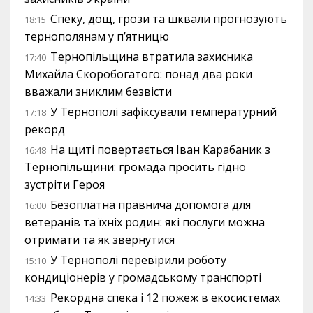
Спеку, дощ, грози та шквали прогнозують
18:15
тернополянам у п’ятницю
Тернопільщина втратила захисника
17:40
Михайла Скоробогатого: понад два роки
вважали зниклим безвісти
У Тернополі зафіксували температурний
17:18
рекорд
На щиті повертається Іван Карабаник з
16:48
Тернопільщини: громада просить гідно
зустріти Героя
Безоплатна правнича допомога для
16:00
ветеранів та їхніх родин: які послуги можна
отримати та як звернутися
У Тернополі перевірили роботу
15:10
кондиціонерів у громадському транспорті
Рекордна спека і 12 пожеж в екосистемах
14:33