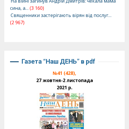
На війні загинув Андрій Дмитрів: чекала мама
сина, а…
(3 160)
Священники застерігають вірян від послуг…
(2 967)
Газета “Наш ДЕНЬ” в pdf
№41 (428),
27 жовтня-2 листопада
2021 р.