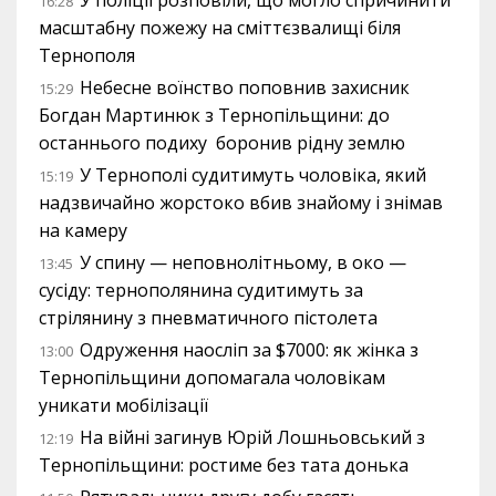
У поліції розповіли, що могло спричинити
16:28
масштабну пожежу на сміттєзвалищі біля
Тернополя
Небесне воїнство поповнив захисник
15:29
Богдан Мартинюк з Тернопільщини: до
останнього подиху боронив рідну землю
У Тернополі судитимуть чоловіка, який
15:19
надзвичайно жорстоко вбив знайому і знімав
на камеру
У спину — неповнолітньому, в око —
13:45
сусіду: тернополянина судитимуть за
стрілянину з пневматичного пістолета
Одруження наосліп за $7000: як жінка з
13:00
Тернопільщини допомагала чоловікам
уникати мобілізації
На війні загинув Юрій Лошньовський з
12:19
Тернопільщини: ростиме без тата донька