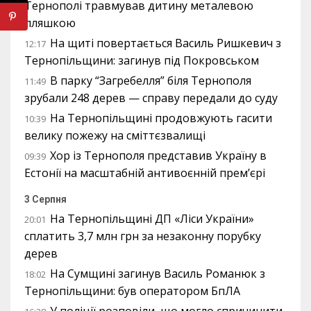
Тернополі травмував дитину металевою
пляшкою
На щиті повертається Василь Ришкевич з
12:17
Тернопільщини: загинув під Покровськом
В парку “Загребелля” біля Тернополя
11:49
зрубали 248 дерев — справу передали до суду
На Тернопільщині продовжують гасити
10:39
велику пожежу на сміттєзвалищі
Хор із Тернополя представив Україну в
09:39
Естонії на масштабній антивоєнній прем’єрі
3 Серпня
На Тернопільщині ДП «Ліси України»
20:01
сплатить 3,7 млн грн за незаконну порубку
дерев
На Сумщині загинув Василь Романюк з
18:02
Тернопільщини: був оператором БпЛА