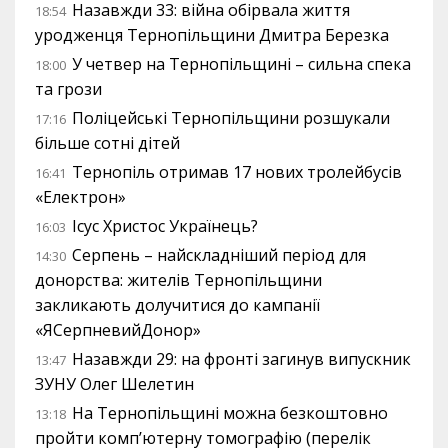
Назавжди 33: війна обірвала життя
18:54
уродженця Тернопільщини Дмитра Березка
У четвер на Тернопільщині – сильна спека
18:00
та грози
Поліцейські Тернопільщини розшукали
17:16
більше сотні дітей
Тернопіль отримав 17 нових тролейбусів
16:41
«Електрон»
Ісус Христос Українець?
16:03
Серпень – найскладніший період для
14:30
донорства: жителів Тернопільщини
закликають долучитися до кампанії
«ЯСерпневийДонор»
Назавжди 29: на фронті загинув випускник
13:47
ЗУНУ Олег Шелетин
На Тернопільщині можна безкоштовно
13:18
пройти комп’ютерну томографію (перелік