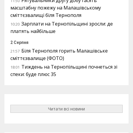
Рятувальники другу добу гасять
11:50
масштабну пожежу на Малашівському
сміттєзвалищі біля Тернополя
Зарплати на Тернопільщині зросли: де
10:20
платять найбільше
2 Серпня
Біля Тернополя горить Малашівське
21:57
сміттєзвалище (ФОТО)
Тиждень на Тернопільщині почнеться зі
18:01
спеки: буде плюс 35
Читати всі новини