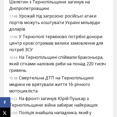
Шелетин з Тернопільщини: загинув на
Дніпропетровщині
Урожай під загрозою: російські атаки
17:48
портів можуть коштувати Україні мільярди
доларів
У Тернополі терміново потрібні донори:
17:09
центр крові отримав велике замовлення для
потреб ЗСУ
На Тернопільщині спіймали браконьєра,
16:34
який сітками наловив риби на понад 220 тисяч
гривень
Смертельна ДТП на Тернопільщині:
15:38
медики не врятували життя 16-річного
мотоцикліста
На фронті загинув Юрій Пушкар з
13:23
Тернопільщини: війна забирає найкращих
Поліція знайшла нападника, який у
12:50