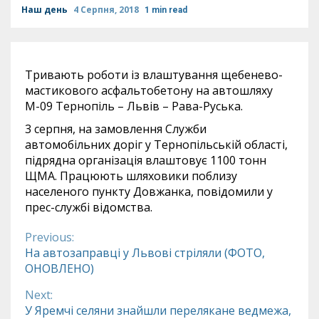
Наш день
4 Серпня, 2018
1 min read
Тривають роботи із влаштування щебенево-
мастикового асфальтобетону на автошляху
М-09 Тернопіль – Львів – Рава-Руська.
3 серпня, на замовлення Служби
автомобільних доріг у Тернопільській області,
підрядна організація влаштовує 1100 тонн
ЩМА. Працюють шляховики поблизу
населеного пункту Довжанка, повідомили у
прес-службі відомства.
Previous:
Continue
На автозаправці у Львові стріляли (ФОТО,
ОНОВЛЕНО)
Reading
Next:
У Яремчі селяни знайшли перелякане ведмежа,