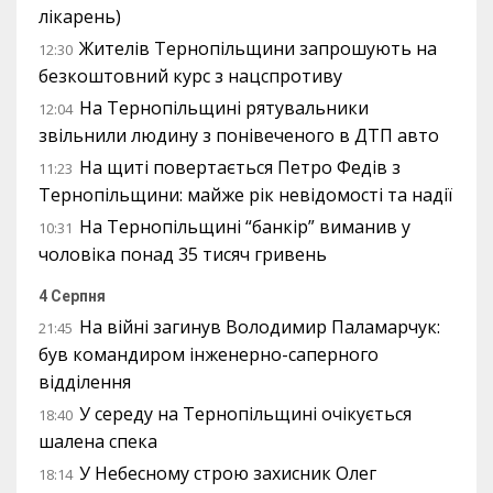
лікарень)
Жителів Тернопільщини запрошують на
12:30
безкоштовний курс з нацспротиву
На Тернопільщині рятувальники
12:04
звільнили людину з понівеченого в ДТП авто
На щиті повертається Петро Федів з
11:23
Тернопільщини: майже рік невідомості та надії
На Тернопільщині “банкір” виманив у
10:31
чоловіка понад 35 тисяч гривень
4 Серпня
На війні загинув Володимир Паламарчук:
21:45
був командиром інженерно-саперного
відділення
У середу на Тернопільщині очікується
18:40
шалена спека
У Небесному строю захисник Олег
18:14