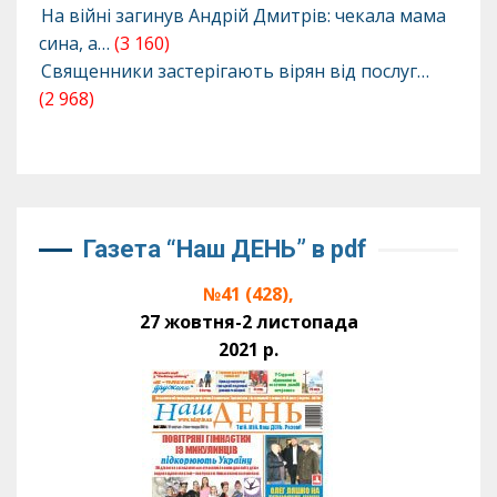
На війні загинув Андрій Дмитрів: чекала мама
сина, а…
(3 160)
Священники застерігають вірян від послуг…
(2 968)
Газета “Наш ДЕНЬ” в pdf
№41 (428),
27 жовтня-2 листопада
2021 р.