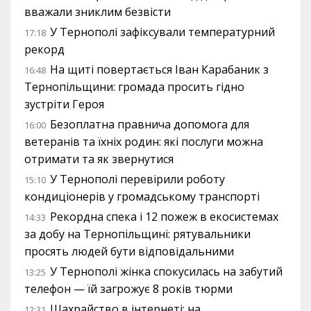
вважали зниклим безвісти
У Тернополі зафіксували температурний
17:18
рекорд
На щиті повертається Іван Карабаник з
16:48
Тернопільщини: громада просить гідно
зустріти Героя
Безоплатна правнича допомога для
16:00
ветеранів та їхніх родин: які послуги можна
отримати та як звернутися
У Тернополі перевірили роботу
15:10
кондиціонерів у громадському транспорті
Рекордна спека і 12 пожеж в екосистемах
14:33
за добу на Тернопільщині: рятувальники
просять людей бути відповідальними
У Тернополі жінка спокусилась на забутий
13:25
телефон — їй загрожує 8 років тюрми
Шахрайство в інтернеті: на
12:31