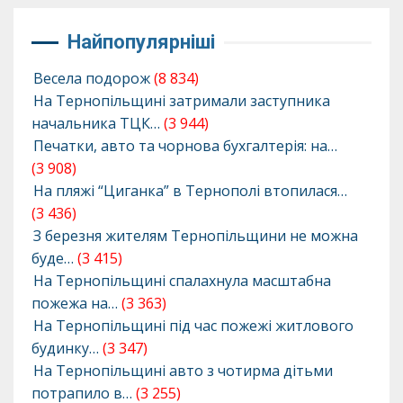
Найпопулярніші
Весела подорож
(8 834)
На Тернопільщині затримали заступника
начальника ТЦК…
(3 944)
Печатки, авто та чорнова бухгалтерія: на…
(3 908)
На пляжі “Циганка” в Тернополі втопилася…
(3 436)
З березня жителям Тернопільщини не можна
буде…
(3 415)
На Тернопільщині спалахнула масштабна
пожежа на…
(3 363)
На Тернопільщині під час пожежі житлового
будинку…
(3 347)
На Тернопільщині авто з чотирма дітьми
потрапило в…
(3 255)