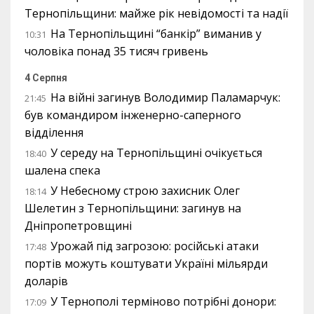
Тернопільщини: майже рік невідомості та надії
На Тернопільщині “банкір” виманив у
10:31
чоловіка понад 35 тисяч гривень
4 Серпня
На війні загинув Володимир Паламарчук:
21:45
був командиром інженерно-саперного
відділення
У середу на Тернопільщині очікується
18:40
шалена спека
У Небесному строю захисник Олег
18:14
Шелетин з Тернопільщини: загинув на
Дніпропетровщині
Урожай під загрозою: російські атаки
17:48
портів можуть коштувати Україні мільярди
доларів
У Тернополі терміново потрібні донори:
17:09