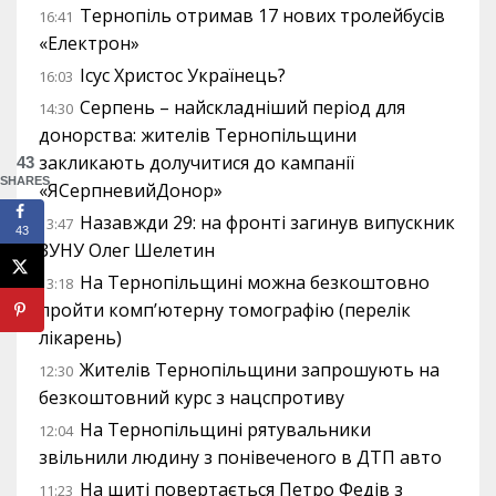
Тернопіль отримав 17 нових тролейбусів
16:41
«Електрон»
Ісус Христос Українець?
16:03
Серпень – найскладніший період для
14:30
донорства: жителів Тернопільщини
закликають долучитися до кампанії
43
SHARES
«ЯСерпневийДонор»
Назавжди 29: на фронті загинув випускник
13:47
43
ЗУНУ Олег Шелетин
На Тернопільщині можна безкоштовно
13:18
пройти комп’ютерну томографію (перелік
лікарень)
Жителів Тернопільщини запрошують на
12:30
безкоштовний курс з нацспротиву
На Тернопільщині рятувальники
12:04
звільнили людину з понівеченого в ДТП авто
На щиті повертається Петро Федів з
11:23