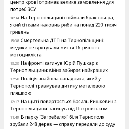
центр крові отримав велике замовлення для
потреб ЗСУ
На Тернопільщині спіймали браконьєра,
16:34
який сітками наловив риби на понад 220 тисяч
гривень
Смертельна ДТП на Тернопільщині:
15:38
медики не врятували життя 16-річного
мотоцикліста
На фронті загинув Юрій Пушкар з
13:23
Тернопільщини: війна забирає найкращих
Поліція знайшла нападника, який у
12:50
Тернополі травмував дитину металевою
пляшкою
На щиті повертається Василь Ришкевич з
12:17
Тернопільщини: загинув під Покровськом
В парку “Загребелля” біля Тернополя
11:49
зрубали 248 дерев — справу передали до суду