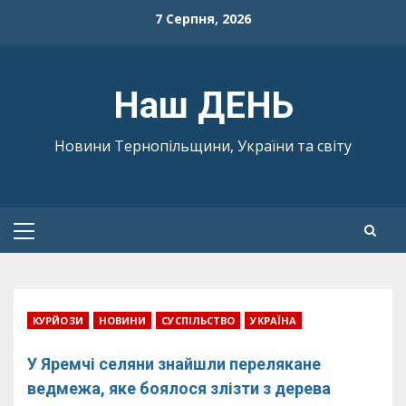
Skip
7 Серпня, 2026
to
content
Наш ДЕНЬ
Новини Тернопільщини, України та світу
Primary
Menu
КУРЙОЗИ
НОВИНИ
СУСПІЛЬСТВО
УКРАЇНА
У Яремчі селяни знайшли перелякане
ведмежа, яке боялося злізти з дерева