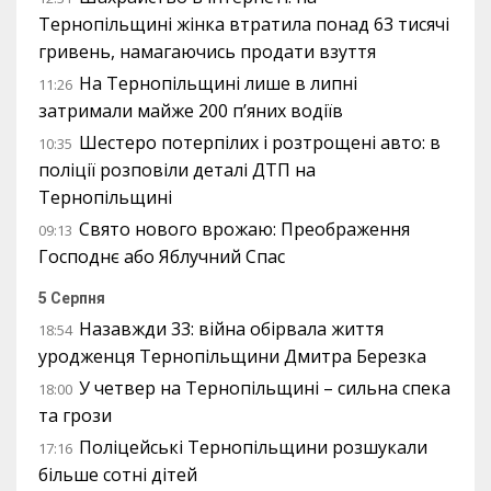
Тернопільщині жінка втратила понад 63 тисячі
гривень, намагаючись продати взуття
На Тернопільщині лише в липні
11:26
затримали майже 200 п’яних водіїв
Шестеро потерпілих і розтрощені авто: в
10:35
поліції розповіли деталі ДТП на
Тернопільщині
Свято нового врожаю: Преображення
09:13
Господнє або Яблучний Спас
5 Серпня
Назавжди 33: війна обірвала життя
18:54
уродженця Тернопільщини Дмитра Березка
У четвер на Тернопільщині – сильна спека
18:00
та грози
Поліцейські Тернопільщини розшукали
17:16
більше сотні дітей