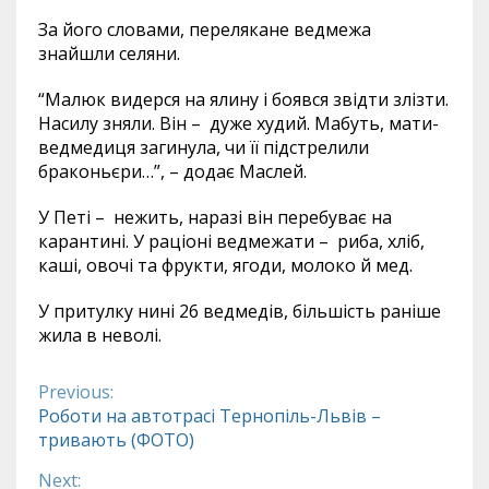
За його словами, перелякане ведмежа
знайшли селяни.
“Малюк видерся на ялину і боявся звідти злізти.
Насилу зняли. Він – дуже худий. Мабуть, мати-
ведмедиця загинула, чи її підстрелили
браконьєри…”, – додає Маслей.
У Петі – нежить, наразі він перебуває на
карантині. У раціоні ведмежати – риба, хліб,
каші, овочі та фрукти, ягоди, молоко й мед.
У притулку нині 26 ведмедів, більшість раніше
жила в неволі.
Previous:
Continue
Роботи на автотрасі Тернопіль-Львів –
тривають (ФОТО)
Reading
Next: