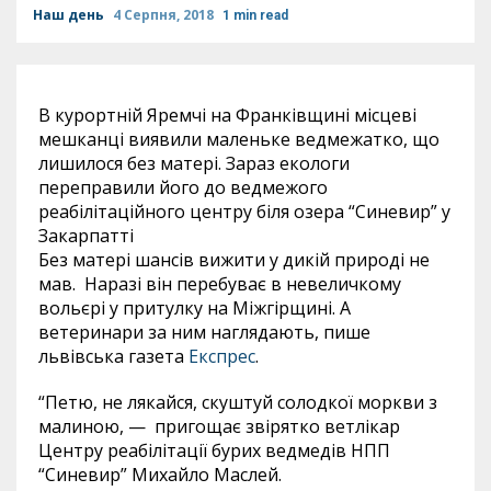
Наш день
4 Серпня, 2018
1 min read
В курортній Яремчі на Франківщині місцеві
мешканці виявили маленьке ведмежатко, що
лишилося без матері. Зараз екологи
переправили його до ведмежого
реабілітаційного центру біля озера “Синевир” у
Закарпатті
Без матері шансів вижити у дикій природі не
мав. Наразі він перебуває в невеличкому
вольєрі у притулку на Міжгірщині. А
ветеринари за ним наглядають, пише
львівська газета
Експрес
.
“Петю, не лякайся, скуштуй солодкої моркви з
малиною, — пригощає звірятко ветлікар
Центру реабілітації бурих ведмедів НПП
“Синевир” Михайло Маслей.