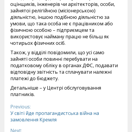
оцінщиків, інженерів чи архітекторів, особи,
зайнятої релігійною (місіонерською)
діяльністю, іншою подібною діяльністю за
умови, що така особа не є працівником або
фізичною особою – підприємцем та
використовує найману працю не більш як
чотирьох фізичних осіб.
Також, у відділі повідомили, що усі само
зайняті особи повинні перебувати на
податковому обліку в органах ДФС, подавати
відповідну звітність та сплачувати належні
платежі до бюджету.
Детальніше – у Центрі обслуговування
платників.
Previous:
Continue
У світі йде пропагандистська війна на
замовлення Кремля
Reading
Next: