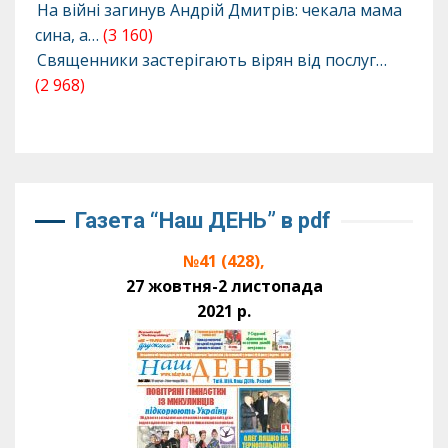
На війні загинув Андрій Дмитрів: чекала мама
сина, а…
(3 160)
Священники застерігають вірян від послуг…
(2 968)
Газета “Наш ДЕНЬ” в pdf
№41 (428),
27 жовтня-2 листопада
2021 р.