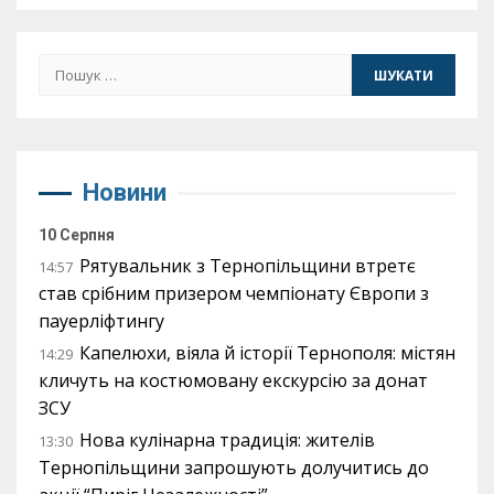
Пошук:
Новини
10 Серпня
Рятувальник з Тернопільщини втретє
14:57
став срібним призером чемпіонату Європи з
пауерліфтингу
Капелюхи, віяла й історії Тернополя: містян
14:29
кличуть на костюмовану екскурсію за донат
ЗСУ
Нова кулінарна традиція: жителів
13:30
Тернопільщини запрошують долучитись до