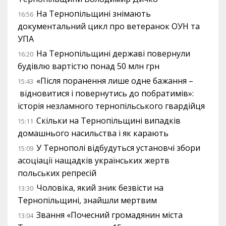
На Тернопільщині знімають
16:56
документальний цикл про ветеранок ОУН та
УПА
На Тернопільщині державі повернули
16:20
будівлю вартістю понад 50 млн грн
«Після поранення лише одне бажання –
15:43
відновитися і повернутись до побратимів»:
історія незламного тернопільського гвардійця
Скільки на Тернопільщині випадків
15:11
домашнього насильства і як карають
У Тернополі відбудуться установчі збори
15:09
асоціації нащадків українських жертв
польських репресій
Чоловіка, який зник безвісти на
13:30
Тернопільщині, знайшли мертвим
Звання «Почесний громадянин міста
13:04