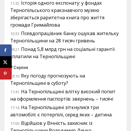
Історія одного експонату: у фондах
11:35
Тернопільського краєзнавчого музею
зберігається раритетна книга про життя
громади Гримайлова
Псевдопрацівник банку ошукав жительку
10:33
Тернопільщини на 28 тисяч гривень
Понад 5,8 млрд грн на соціальні гарантії
09:21
сплатили на Тернопільщині
7 Серпня
Яку погоду прогнозують на
18:10
Тернопільщині в суботу?
На Тернопільщині влітку високий попит
17:41
на оформлення паспортів: звернень – тисячі
На Тернопільщині зіткнулися три
17:14
автомобілі: є потерпілі, серед яких – дитина
Відійшов у Вічність захисник із
17:00
Тернопільщини Володимир Дичко