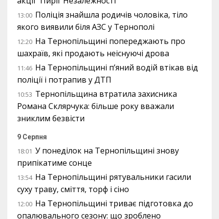
акції “Пиріг Незалежності”
Поліція знайшла родичів чоловіка, тіло
13:00
якого виявили біля АЗС у Тернополі
На Тернопільщині попереджають про
12:20
шахраїв, які продають неіснуючі дрова
На Тернопільщині п’яний водій втікав від
11:46
поліції і потрапив у ДТП
Тернопільщина втратила захисника
10:53
Романа Склярчука: більше року вважали
зниклим безвісти
9 Серпня
У понеділок на Тернопільщині знову
18:01
припікатиме сонце
На Тернопільщині рятувальники гасили
13:54
суху траву, сміття, торф і сіно
На Тернопільщині триває підготовка до
12:00
опалювального сезону: що зроблено