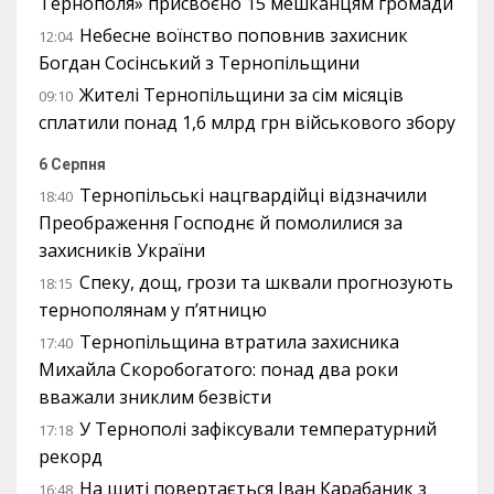
Тернополя» присвоєно 15 мешканцям громади
Небесне воїнство поповнив захисник
12:04
Богдан Сосінський з Тернопільщини
Жителі Тернопільщини за сім місяців
09:10
сплатили понад 1,6 млрд грн військового збору
6 Серпня
Тернопільські нацгвардійці відзначили
18:40
Преображення Господнє й помолилися за
захисників України
Спеку, дощ, грози та шквали прогнозують
18:15
тернополянам у п’ятницю
Тернопільщина втратила захисника
17:40
Михайла Скоробогатого: понад два роки
вважали зниклим безвісти
У Тернополі зафіксували температурний
17:18
рекорд
На щиті повертається Іван Карабаник з
16:48