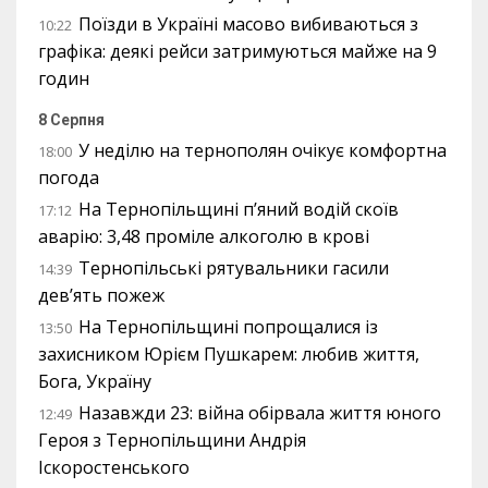
Поїзди в Україні масово вибиваються з
10:22
графіка: деякі рейси затримуються майже на 9
годин
8 Серпня
У неділю на тернополян очікує комфортна
18:00
погода
На Тернопільщині п’яний водій скоїв
17:12
аварію: 3,48 проміле алкоголю в крові
Тернопільські рятувальники гасили
14:39
дев’ять пожеж
На Тернопільщині попрощалися із
13:50
захисником Юрієм Пушкарем: любив життя,
Бога, Україну
Назавжди 23: війна обірвала життя юного
12:49
Героя з Тернопільщини Андрія
Іскоростенського