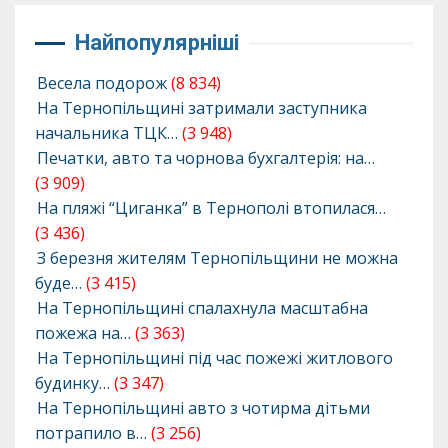
Найпопулярніші
Весела подорож
(8 834)
На Тернопільщині затримали заступника
начальника ТЦК…
(3 948)
Печатки, авто та чорнова бухгалтерія: на…
(3 909)
На пляжі “Циганка” в Тернополі втопилася…
(3 436)
З березня жителям Тернопільщини не можна
буде…
(3 415)
На Тернопільщині спалахнула масштабна
пожежа на…
(3 363)
На Тернопільщині під час пожежі житлового
будинку…
(3 347)
На Тернопільщині авто з чотирма дітьми
потрапило в…
(3 256)