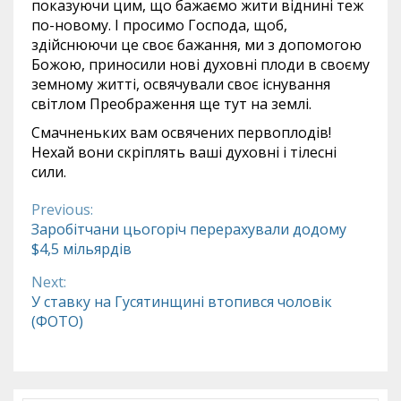
показуючи цим, що бажаємо жити віднині теж
по-новому. І просимо Господа, щоб,
здійснюючи це своє бажання, ми з допомогою
Божою, приносили нові духовні плоди в своєму
земному житті, освячували своє існування
світлом Преображення ще тут на землі.
Смачненьких вам освячених первоплодів!
Нехай вони скріплять ваші духовні і тілесні
сили.
Previous:
Continue
Заробітчани цьогоріч перерахували додому
$4,5 мільярдів
Reading
Next:
У ставку на Гусятинщині втопився чоловік
(ФОТО)