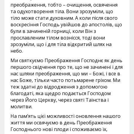
преображення, тобто – очищення, освячення
та одухотворення тіла. Вони зрозуміли, що
тіло може стати духовним. А коли після свого
воскресіння Господь увійшов до апостолів, що
були в зачиненій горниці, коли Він з
прославленим тілом вознісся, тоді вони
зрозуміли, що і для тіла відкритий шлях на
небо.
Ми святкуємо Преображення Господнє як день
першого свідчення про те, що не зачинені і для
нас шляхи преображення, що ми – Божі, і все в
нас Боже, тільки часто потьмарене гріхом. Ми
теж здатні до відродження з допомогою
благодаті, яка щедро подається Господом
через Його Церкву, через святі Таїнства і
молитви.
На пам’ять цієї можливості оновлення нашого
життя ми освячуємо в день Преображення
Господнього нові плоди і споживаємо їх,