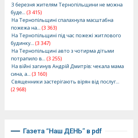
З березня жителям Тернопільщини не можна
буде…
(3 415)
На Тернопільщині спалахнула масштабна
пожежа на…
(3 363)
На Тернопільщині під час пожежі житлового
будинку…
(3 347)
На Тернопільщині авто з чотирма дітьми
потрапило в…
(3 255)
На війні загинув Андрій Дмитрів: чекала мама
сина, а…
(3 160)
Священники застерігають вірян від послуг…
(2 968)
Газета “Наш ДЕНЬ” в pdf