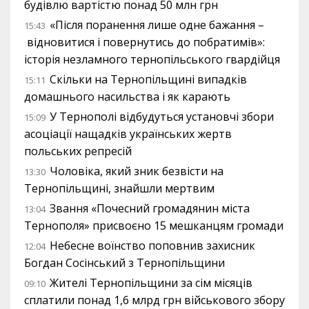
будівлю вартістю понад 50 млн грн
«Після поранення лише одне бажання –
15:43
відновитися і повернутись до побратимів»:
історія незламного тернопільського гвардійця
Скільки на Тернопільщині випадків
15:11
домашнього насильства і як карають
У Тернополі відбудуться установчі збори
15:09
асоціації нащадків українських жертв
польських репресій
Чоловіка, який зник безвісти на
13:30
Тернопільщині, знайшли мертвим
Звання «Почесний громадянин міста
13:04
Тернополя» присвоєно 15 мешканцям громади
Небесне воїнство поповнив захисник
12:04
Богдан Сосінський з Тернопільщини
Жителі Тернопільщини за сім місяців
09:10
сплатили понад 1,6 млрд грн військового збору