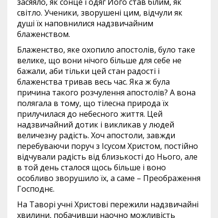
засяяло, як сонце і одяг Його став білим, як
світло. Ученики, зворушені цим, відчули як
душі їх наповнилися надзвичайним
блаженством.
Блаженство, яке охопило апостолів, було таке
велике, що вони нічого більше для себе не
бажали, аби тільки цей стан радості і
блаженства тривав весь час. Яка ж була
причина такого розчулення апостолів? А вона
полягала в тому, що тілесна природа їх
прилучилася до небесного життя. Цей
надзвичайний дотик і викликав у людей
величезну радість. Хоч апостоли, завжди
перебуваючи поруч з Ісусом Христом, постійно
відчували радість від близькості до Нього, але
в той день сталося щось більше і воно
особливо зворушило їх, а саме – Преображення
Господнє.
На Таворі учні Христові пережили надзвичайні
хвилини, побачивши наочно можливість