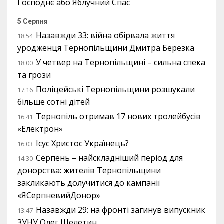
Господнє або Яблучний Спас
5 Серпня
Назавжди 33: війна обірвала життя
18:54
уродженця Тернопільщини Дмитра Березка
У четвер на Тернопільщині – сильна спека
18:00
та грози
Поліцейські Тернопільщини розшукали
17:16
більше сотні дітей
Тернопіль отримав 17 нових тролейбусів
16:41
«Електрон»
Ісус Христос Українець?
16:03
Серпень – найскладніший період для
14:30
донорства: жителів Тернопільщини
закликають долучитися до кампанії
«ЯСерпневийДонор»
Назавжди 29: на фронті загинув випускник
13:47
ЗУНУ Олег Шелетин