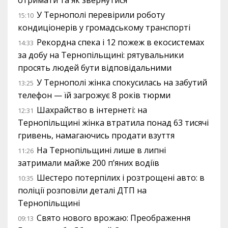
У Тернополі перевірили роботу
15:10
кондиціонерів у громадському транспорті
Рекордна спека і 12 пожеж в екосистемах
14:33
за добу на Тернопільщині: рятувальники
просять людей бути відповідальними
У Тернополі жінка спокусилась на забутий
13:25
телефон — їй загрожує 8 років тюрми
Шахрайство в інтернеті: на
12:31
Тернопільщині жінка втратила понад 63 тисячі
гривень, намагаючись продати взуття
На Тернопільщині лише в липні
11:26
затримали майже 200 п’яних водіїв
Шестеро потерпілих і розтрощені авто: в
10:35
поліції розповіли деталі ДТП на
Тернопільщині
Свято нового врожаю: Преображення
09:13