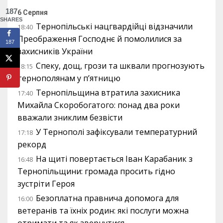
187
6 Серпня
SHARES
Тернопільські нацгвардійці відзначили
18:40
Преображення Господнє й помолилися за
187
захисників України
Спеку, дощ, грози та шквали прогнозують
18:15
тернополянам у п’ятницю
Тернопільщина втратила захисника
17:40
Михайла Скоробогатого: понад два роки
вважали зниклим безвісти
У Тернополі зафіксували температурний
17:18
рекорд
На щиті повертається Іван Карабаник з
16:48
Тернопільщини: громада просить гідно
зустріти Героя
Безоплатна правнича допомога для
16:00
ветеранів та їхніх родин: які послуги можна
отримати та як звернутися