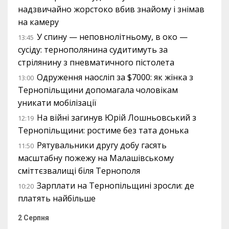
надзвичайно жорстоко вбив знайому і знімав
на камеру
У спину — неповнолітньому, в око —
13:45
сусіду: тернополянина судитимуть за
стрілянину з пневматичного пістолета
Одруження наосліп за $7000: як жінка з
13:00
Тернопільщини допомагала чоловікам
уникати мобілізації
На війні загинув Юрій Лошньовський з
12:19
Тернопільщини: ростиме без тата донька
Рятувальники другу добу гасять
11:50
масштабну пожежу на Малашівському
сміттєзвалищі біля Тернополя
Зарплати на Тернопільщині зросли: де
10:20
платять найбільше
2 Серпня