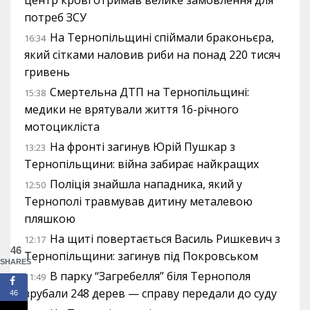
центр крові отримав велике замовлення для
потреб ЗСУ
На Тернопільщині спіймали браконьєра,
16:34
який сітками наловив риби на понад 220 тисяч
гривень
Смертельна ДТП на Тернопільщині:
15:38
медики не врятували життя 16-річного
мотоцикліста
На фронті загинув Юрій Пушкар з
13:23
Тернопільщини: війна забирає найкращих
Поліція знайшла нападника, який у
12:50
Тернополі травмував дитину металевою
пляшкою
На щиті повертається Василь Ришкевич з
12:17
46
Тернопільщини: загинув під Покровськом
SHARES
В парку “Загребелля” біля Тернополя
11:49
зрубали 248 дерев — справу передали до суду
46