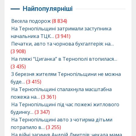
Найпопулярніші
Весела подорож
(8 834)
На Тернопільщині затримали заступника
начальника ТЦК…
(3 941)
Печатки, авто та чорнова бухгалтерія: на…
(3 908)
На пляжі “Циганка” в Тернополі втопилася…
(3 435)
З березня жителям Тернопільщини не можна
буде…
(3 415)
На Тернопільщині спалахнула масштабна
пожежа на…
(3 361)
На Тернопільщині під час пожежі житлового
будинку…
(3 347)
На Тернопільщині авто з чотирма дітьми
потрапило в…
(3 255)
На війні загинув Андрій Дмитрів: чекала мама