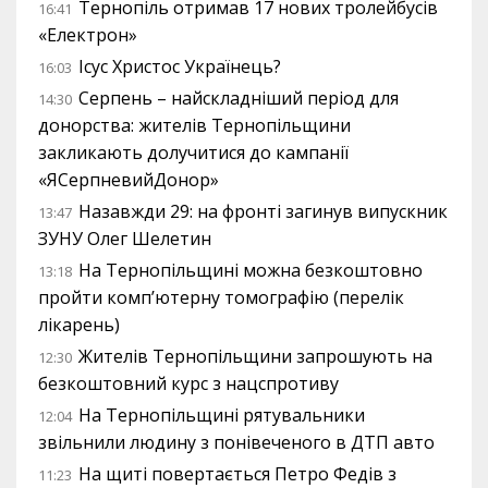
Тернопіль отримав 17 нових тролейбусів
16:41
«Електрон»
Ісус Христос Українець?
16:03
Серпень – найскладніший період для
14:30
донорства: жителів Тернопільщини
закликають долучитися до кампанії
«ЯСерпневийДонор»
Назавжди 29: на фронті загинув випускник
13:47
ЗУНУ Олег Шелетин
На Тернопільщині можна безкоштовно
13:18
пройти комп’ютерну томографію (перелік
лікарень)
Жителів Тернопільщини запрошують на
12:30
безкоштовний курс з нацспротиву
На Тернопільщині рятувальники
12:04
звільнили людину з понівеченого в ДТП авто
На щиті повертається Петро Федів з
11:23