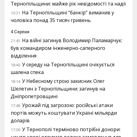
Тернопільщини: майже рік невідомості та надії
На Тернопільщині “банкір” виманив у
10:31
чоловіка понад 35 тисяч гривень
4 Серпня
На війні загинув Володимир Паламарчук:
21:45
був командиром інженерно-саперного
відділення
У середу на Тернопільщині очікується
18:40
шалена спека
У Небесному строю захисник Олег
18:14
Шелетин з Тернопільщини: загинув на
Дніпропетровщині
Урожай під загрозою: російські атаки
17:48
портів можуть коштувати Україні мільярди
доларів
У Тернополі терміново потрібні донори:
17:09