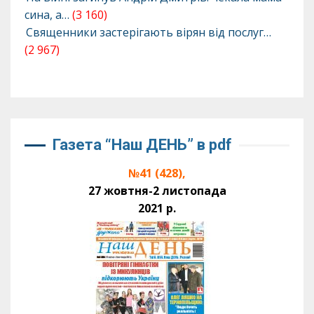
сина, а…
(3 160)
Священники застерігають вірян від послуг…
(2 967)
Газета “Наш ДЕНЬ” в pdf
№41 (428),
27 жовтня-2 листопада
2021 р.