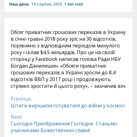
Наш день
19 Серпня, 2018
1 min read
Обсяг приватних грошових переказів в Україну
в січні-травні 2018 року зріс на 30 відсотків,
порівняно з відповідним періодом минулого
року і склав $4,5 мільярдів. Про це на своїй
сторінці у Fаcebook написав голова Ради НБУ
Богдан Данилишин. «Обсяги приватних
грошових переказів в Україні зросли до 8,4
відсотків ВВП у 2017 році і продовжують
стрімко зростати й цього року», – зазначив він.
Previous:
Continue
Штати вирішили готуватися до війни у космосі
Reading
Next:
Сьогодні Преображення Господнє. Станьмо
учасниками Божественної слави!