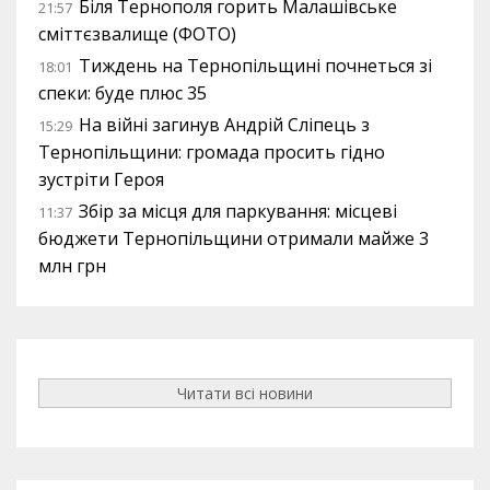
Біля Тернополя горить Малашівське
21:57
сміттєзвалище (ФОТО)
Тиждень на Тернопільщині почнеться зі
18:01
спеки: буде плюс 35
На війні загинув Андрій Сліпець з
15:29
Тернопільщини: громада просить гідно
зустріти Героя
Збір за місця для паркування: місцеві
11:37
бюджети Тернопільщини отримали майже 3
млн грн
Читати всі новини