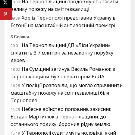
На Тернопільщині продовжують гасити
10:39
велику пожежу на сміттєзвалищі
Хор із Тернополя представив Україну в
09:39
Естонії на масштабній антивоєнній прем’єрі
3 Серпня
На Тернопільщині ДП «Ліси України»
20:01
сплатить 3,7 млн грн за незаконну порубку
дерев
На Сумщині загинув Василь Романюк з
18:02
Тернопільщини: був оператором БпЛА
У поліції розповіли, що могло спричинити
16:28
масштабну пожежу на сміттєзвалищі біля
Тернополя
Небесне воїнство поповнив захисник
15:29
Богдан Мартинюк з Тернопільщини: до
останнього подиху боронив рідну землю
У Тернополі судитимуть чоловіка, який
15:19