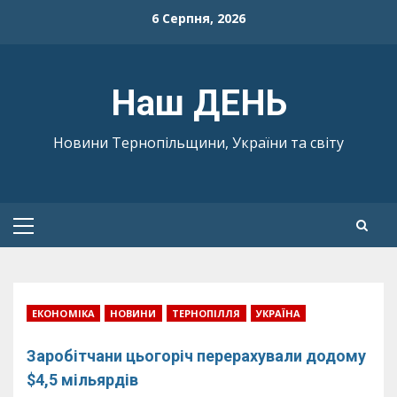
Skip
6 Серпня, 2026
to
content
Наш ДЕНЬ
Новини Тернопільщини, України та світу
Primary
Menu
ЕКОНОМІКА
НОВИНИ
ТЕРНОПІЛЛЯ
УКРАЇНА
Заробітчани цьогоріч перерахували додому
$4,5 мільярдів