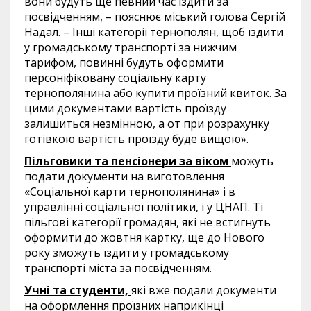
вони будуть ще певний час їздити за
посвідченням, – пояснює міський голова Сергій
Надал. – Інші категорії тернополян, щоб їздити
у громадському транспорті за нижчим
тарифом, повинні будуть оформити
персоніфіковану соціальну карту
тернополянина або купити проїзний квиток. За
цими документами вартість проїзду
залишиться незмінною, а от при розрахунку
готівкою вартість проїзду буде вищою».
Пільговики та пенсіонери за віком
можуть
подати документи на виготовлення
«Соціальної карти тернополянина» і в
управлінні соціальної політики, і у ЦНАП. Ті
пільгові категорії громадян, які не встигнуть
оформити до жовтня картку, ще до Нового
року зможуть їздити у громадському
транспорті міста за посвідченням.
Учні та студенти,
які вже подали документи
на оформлення проїзних наприкінці