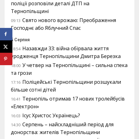
поліції розповіли деталі ДТП на
Тернопільщині
Свято нового врожаю: Преображення
09:13
Господнє або Яблучний Спас
5 Серпня
Назавжди 33: війна обірвала життя
18:54
уродженця Тернопільщини Дмитра Березка
У четвер на Тернопільщині – сильна спека
18:00
та грози
Поліцейські Тернопільщини розшукали
17:16
більше сотні дітей
Тернопіль отримав 17 нових тролейбусів
16:41
«Електрон»
Ісус Христос Українець?
16:03
Серпень – найскладніший період для
14:30
донорства: жителів Тернопільщини