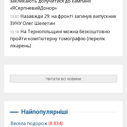
закликають долучитися до кампанії
«ЯСерпневийДонор»
Назавжди 29: на фронті загинув випускник
13:47
ЗУНУ Олег Шелетин
На Тернопільщині можна безкоштовно
13:18
пройти комп’ютерну томографію (перелік
лікарень)
Читати всі новини
Найпопулярніші
Весела подорож
(8 834)