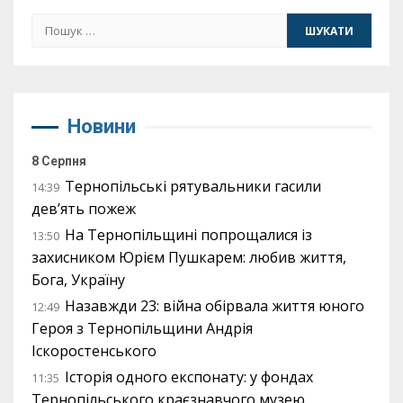
Пошук:
Новини
8 Серпня
Тернопільські рятувальники гасили
14:39
дев’ять пожеж
На Тернопільщині попрощалися із
13:50
захисником Юрієм Пушкарем: любив життя,
Бога, Україну
Назавжди 23: війна обірвала життя юного
12:49
Героя з Тернопільщини Андрія
Іскоростенського
Історія одного експонату: у фондах
11:35
Тернопільського краєзнавчого музею