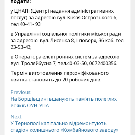
подат
у ЦНАПі (Центрі надання адміністративних
послуг) за адресою вул. Князя Острозького 6,
тел.40-41- 93;
в Управлінні соціальної політики міської ради
за адресою: вул. Лисенка 8, І поверх, 36 каб. тел.
23-53-43;
в Оператора електронних систем за адресою
вул. Тролейбусна 7, тел.40-03-50, 0672400356.
Термін виготовлення персоніфікованого
квитка становить до 20 робочих днів.
Previous:
Continue
На Борщівщині вшанують пам’ять полеглих
вояків ОУН-УПА
Reading
Next:
У Тернополі капітально відремонтують
стадіон колишнього «Комбайнового заводу»