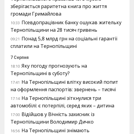
зберігається раритетна книга про життя
громади Гримайлова
Псевдопрацівник банку ошукав жительку
10:33
Тернопільщини на 28 тисяч гривень
Понад 5,8 млрд грн на соціальні гарантії
09:21
сплатили на Тернопільщині
7 Серпня
Яку погоду прогнозують на
18:10
Тернопільщині в суботу?
На Тернопільщині влітку високий попит
17:41
на оформлення паспортів: звернень – тисячі
На Тернопільщині зіткнулися три
17:14
автомобілі: є потерпілі, серед яких – дитина
Відійшов у Вічність захисник із
17:00
Тернопільщини Володимир Дичко
На Тернопільщині знімають
16:56