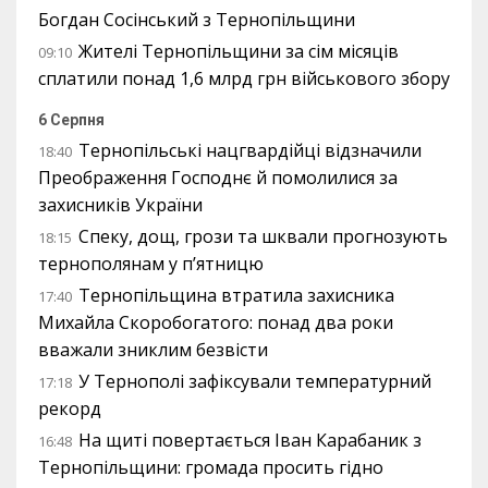
Богдан Сосінський з Тернопільщини
Жителі Тернопільщини за сім місяців
09:10
сплатили понад 1,6 млрд грн військового збору
6 Серпня
Тернопільські нацгвардійці відзначили
18:40
Преображення Господнє й помолилися за
захисників України
Спеку, дощ, грози та шквали прогнозують
18:15
тернополянам у п’ятницю
Тернопільщина втратила захисника
17:40
Михайла Скоробогатого: понад два роки
вважали зниклим безвісти
У Тернополі зафіксували температурний
17:18
рекорд
На щиті повертається Іван Карабаник з
16:48
Тернопільщини: громада просить гідно