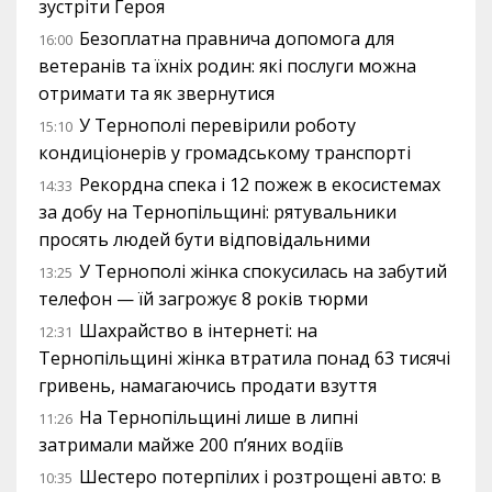
зустріти Героя
Безоплатна правнича допомога для
16:00
ветеранів та їхніх родин: які послуги можна
отримати та як звернутися
У Тернополі перевірили роботу
15:10
кондиціонерів у громадському транспорті
Рекордна спека і 12 пожеж в екосистемах
14:33
за добу на Тернопільщині: рятувальники
просять людей бути відповідальними
У Тернополі жінка спокусилась на забутий
13:25
телефон — їй загрожує 8 років тюрми
Шахрайство в інтернеті: на
12:31
Тернопільщині жінка втратила понад 63 тисячі
гривень, намагаючись продати взуття
На Тернопільщині лише в липні
11:26
затримали майже 200 п’яних водіїв
Шестеро потерпілих і розтрощені авто: в
10:35